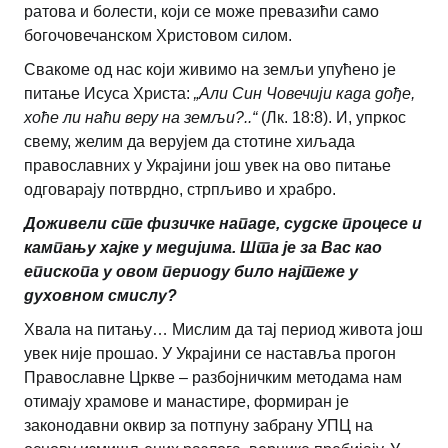
ратова и болести, који се може превазићи само
богочовечанском Христовом силом.
Свакоме од нас који живимо на земљи упућено је
питање Исуса Христа:
„Али Син Човечији када дође,
хоће ли наћи веру на земљи?..“
(Лк. 18:8). И, упркос
свему, желим да верујем да стотине хиљада
православних у Украјини још увек на ово питање
одговарају потврдно, стрпљиво и храбро.
Доживели сте физичке нападе, судске процесе и
кампању хајке у медијима. Шта је за Вас као
епископа у овом периоду било најтеже у
духовном смислу?
Хвала на питању… Мислим да тај период живота још
увек није прошао. У Украјини се наставља прогон
Православне Цркве – разбојничким методама нам
отимају храмове и манастире, формиран је
законодавни оквир за потпуну забрану УПЦ на