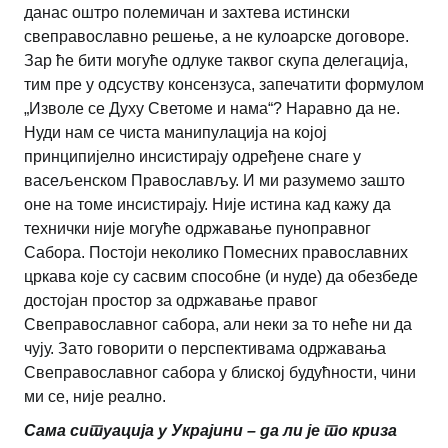
данас оштро полемичан и захтева истински
свеправославно решење, а не кулоарске договоре.
Зар ће бити могуће одлуке таквог скупа делегација,
тим пре у одсуству консензуса, запечатити формулом
„Изволе се Духу Светоме и нама“? Наравно да не.
Нуди нам се чиста манипулација на којој
принципијелно инсистирају одређене снаге у
васељенском Православљу. И ми разумемо зашто
оне на томе инсистирају. Није истина кад кажу да
технички није могуће одржавање пуноправног
Сабора. Постоји неколико Помесних православних
цркава које су сасвим способне (и нуде) да обезбеде
достојан простор за одржавање правог
Свеправославног сабора, али неки за то неће ни да
чују. Зато говорити о перспективама одржавања
Свеправославног сабора у блиској будућности, чини
ми се, није реално.
Сама ситуација у Украјини – да ли је то криза