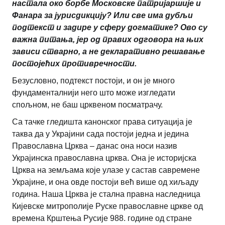
настала око борбе Московске патријаршије и
Фанара за јурисдикцију? Или све има дубљи
подтекст и задире у сферу догматике? Ово су
важна питања, јер од правих одговора на њих
зависи стварно, а не декларативно решавање
постојећих противречности.
Безусловно, подтекст постоји, и он је много
фундаменталнији него што може изгледати
спољном, не баш црквеном посматрачу.
Са тачке гледишта канонског права ситуација је
таква да у Украјини сада постоји једна и једина
Православна Црква – данас она носи назив
Украјинска православна црква. Она је историјска
Црква на земљама које улазе у састав савремене
Украјине, и она овде постоји већ више од хиљаду
година. Наша Црква је стална правна наследница
Кијевске митрополије Руске православне цркве од
времена Крштења Русије 988. године од стране