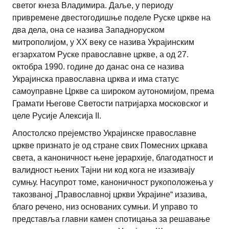
светог кнеза Владимира. Даље, у периоду
привремене двестогодишње поделе Руске цркве на
два дела, она се назива Западноруском
митрополијом, у ХХ веку се назива Украјинским
егзархатом Руске православне цркве, а од 27.
октобра 1990. године до данас она се назива
Украјинска православна црква и има статус
самоуправне Цркве са широком аутономијом, према
Грамати Његове Светости патријарха московског и
целе Русије Алексија II.
Апостолско прејемство Украјинске православне
цркве признато је од стране свих Помесних цркава
света, а каноничност њене јерархије, благодатност и
валидност њених Тајни ни код кога не изазивају
сумњу. Насупрот томе, каноничност рукоположења у
такозваној „Православној цркви Украјине“ изазива,
благо речено, низ основаних сумњи. И управо то
представља главни камен спотицања за решавање