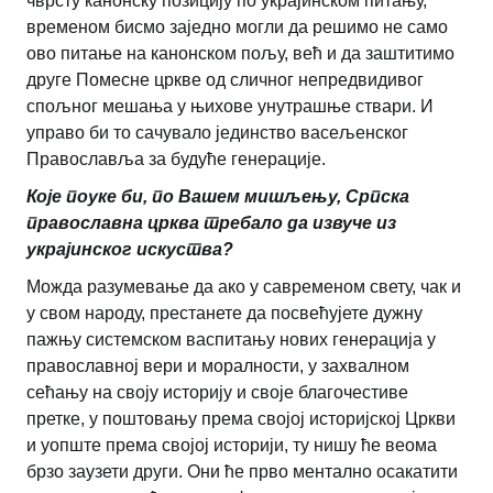
чврсту канонску позицију по украјинском питању,
временом бисмо заједно могли да решимо не само
ово питање на канонском пољу, већ и да заштитимо
друге Помесне цркве од сличног непредвидивог
спољног мешања у њихове унутрашње ствари. И
управо би то сачувало јединство васељенског
Православља за будуће генерације.
Које поуке би, по Вашем мишљењу, Српска
православна црква требало да извуче из
украјинског искуства?
Можда разумевање да ако у савременом свету, чак и
у свом народу, престанете да посвећујете дужну
пажњу системском васпитању нових генерација у
православној вери и моралности, у захвалном
сећању на своју историју и своје благочестиве
претке, у поштовању према својој историјској Цркви
и уопште према својој историји, ту нишу ће веома
брзо заузети други. Они ће прво ментално осакатити