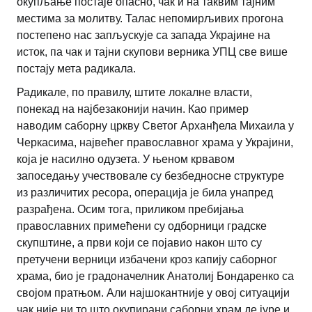
окупљање постаје опасно, чак и на таквим тајним
местима за молитву. Талас непомирљивих прогона
постепено нас запљускује са запада Украјине на
исток, па чак и тајни скупови верника УПЦ све више
постају мета радикала.
Радикале, по правилу, штите локалне власти,
понекад на најбезаконији начин. Као пример
наводим саборну цркву Светог Арханђела Михаила у
Черкасима, највећег православног храма у Украјини,
која је насилно одузета. У њеном крвавом
запоседању учествовале су безбедносне структуре
из различитих ресора, операција је била унапред
разрађена. Осим тога, приликом пребијања
православних примећени су одборници градске
скупштине, а први који се појавио након што су
претучени верници избачени кроз капију саборног
храма, био је градоначелник Анатолиј Бондаренко са
својом пратњом. Али најшокантније у овој ситуацији
чак није ни то што окупирани саборни храм де јуре и