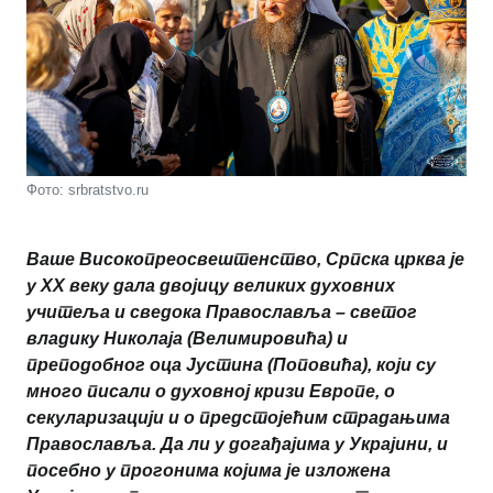
Фото: srbratstvo.ru
Ваше Високопреосвештенство, Српска црква је
у XX веку дала двојицу великих духовних
учитеља и сведока Православља – светог
владику Николаја (Велимировића) и
преподобног оца Јустина (Поповића), који су
много писали о духовној кризи Европе, о
секуларизацији и о предстојећим страдањима
Православља. Да ли у догађајима у Украјини, и
посебно у прогонима којима је изложена