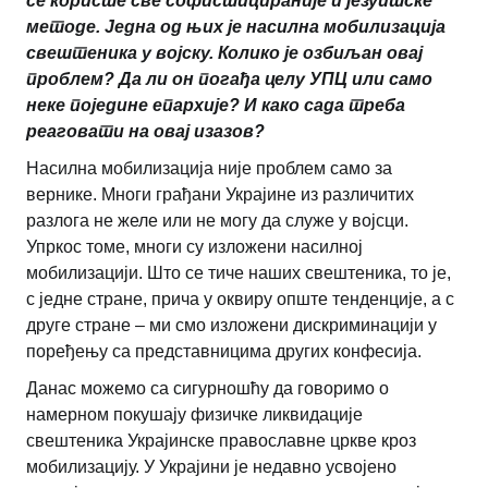
се користе све софистицираније и језуитске
методе. Једна од њих је насилна мобилизација
свештеника у војску. Колико је озбиљан овај
проблем? Да ли он погађа целу УПЦ или само
неке поједине епархије? И како сада треба
реаговати на овај изазов?
Насилна мобилизација није проблем само за
вернике. Многи грађани Украјине из различитих
разлога не желе или не могу да служе у војсци.
Упркос томе, многи су изложени насилној
мобилизацији. Што се тиче наших свештеника, то је,
с једне стране, прича у оквиру опште тенденције, а с
друге стране – ми смо изложени дискриминацији у
поређењу са представницима других конфесија.
Данас можемо са сигурношћу да говоримо о
намерном покушају физичке ликвидације
свештеника Украјинске православне цркве кроз
мобилизацију. У Украјини је недавно усвојено