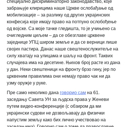
специјално дискриминаторно законодавство, које
забрањује клирицима наше Цркве ослобађање од
мобилизације – за разлику од других украјинских
конфесија које имају право на потпуно ослобођење
од војске. Са моје тачке гледишта, то је учињено са
очигледним циљем – да се обезглаве црквене
заједнице УПЦ широм земље и да се верници лише
својих пастира. Данас наше свештенослужитеље на
силу хватају на улицама и шаљу на фронт. Таквих
случајева има на десетине. Њихов број расте из дана
у дан. Неки свештеници на фронту брзо гину, јер по
црквеним правилима они немају право чак ни да
узму оружје у руке.
Пре само неколико дана
говорио сам
на 61.
заседању Савета УН за људска права у Женеви
путем видео-конференције (с обзиром да ми
украјински судови не дозвољавају да физички
напустим земљу како бих лично учествовао на
заседањима). Говорио сам о томе да православне