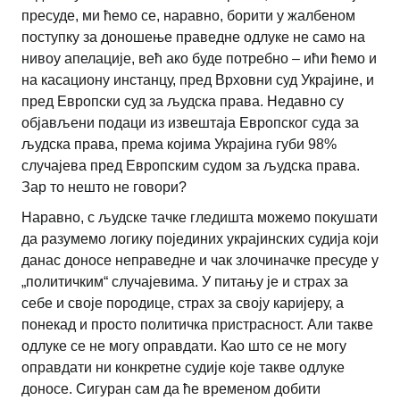
пресуде, ми ћемо се, наравно, борити у жалбеном
поступку за доношење праведне одлуке не само на
нивоу апелације, већ ако буде потребно – ићи ћемо и
на касациону инстанцу, пред Врховни суд Украјине, и
пред Европски суд за људска права. Недавно су
објављени подаци из извештаја Европског суда за
људска права, према којима Украјина губи 98%
случајева пред Европским судом за људска права.
Зар то нешто не говори?
Наравно, с људске тачке гледишта можемо покушати
да разумемо логику појединих украјинских судија који
данас доносе неправедне и чак злочиначке пресуде у
„политичким“ случајевима. У питању је и страх за
себе и своје породице, страх за своју каријеру, а
понекад и просто политичка пристрасност. Али такве
одлуке се не могу оправдати. Као што се не могу
оправдати ни конкретне судије које такве одлуке
доносе. Сигуран сам да ће временом добити