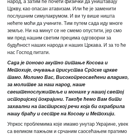
народ, а затим ће почети физички да уништавају
Цркву, као опасан атавизам. Или ће је заменити
послушним симулакрумом. И ви ту више ништа
нећете моћи да учините. Тим путем сада иду многе
земље. Ни на минут се не смемо опустити, јер смо
ми пред нашим светим прецима одговорни за
будућност наших народа и наших Цркава. И за то ће
нас Господ питати.
Сада је поново акутно питање Косова и
Метохије, очувања присуства Српске цркве
тамо. Молимо Вас, Високопреосвећени владико,
за молитве за наш народ, наше
свештенослужитеље и монахе у нашој светој
историјској покрајини. Такође ћемо Вам бити
захвални на пастирској речи која би охрабрила
нашу браћу и сестре на Косову и Метохији.
Упркос проблемима које имамо унутар Украјине, увек
са великом пажњом и срчаним саосећањем пратимо