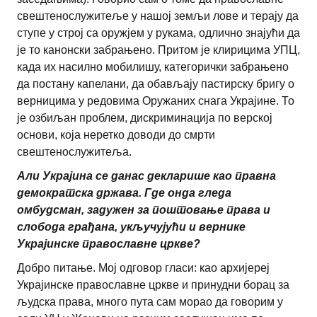
свештенослужитеље у нашој земљи лове и терају да
ступе у строј са оружјем у рукама, одлично знајући да
је то канонски забрањено. Притом је клирицима УПЦ,
када их насилно мобилишу, категорички забрањено
да постану капелани, да обављају пастирску бригу о
верницима у редовима Оружаних снага Украјине. То
је озбиљан проблем, дискриминација по верској
основи, која неретко доводи до смрти
свештенослужитеља.
Али Украјина се данас декларише као правна
демократска држава. Где онда гледа
омбудсман, задужен за поштовање права и
слобода грађана, укључујући и вернике
Украјинске православне цркве?
Добро питање. Мој одговор гласи: као архијереј
Украјинске православне цркве и принудни борац за
људска права, много пута сам морао да говорим у