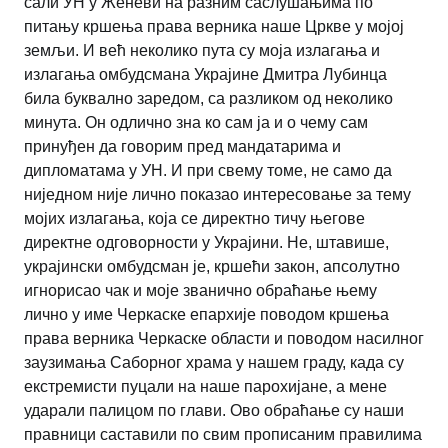
сали УН у Женеви на разним саслушањима по
питању кршења права верника наше Цркве у мојој
земљи. И већ неколико пута су моја излагања и
излагања омбудсмана Украјине Дмитра Лубинца
била буквално заредом, са разликом од неколико
минута. Он одлично зна ко сам ја и о чему сам
принуђен да говорим пред мандатарима и
дипломатама у УН. И при свему томе, не само да
ниједном није лично показао интересовање за тему
мојих излагања, која се директно тичу његове
директне одговорности у Украјини. Не, штавише,
украјински омбудсман је, кршећи закон, апсолутно
игнорисао чак и моје званично обраћање њему
лично у име Черкаске епархије поводом кршења
права верника Черкаске области и поводом насилног
заузимања Саборног храма у нашем граду, када су
екстремисти пуцали на наше парохијане, а мене
ударали палицом по глави. Ово обраћање су наши
правници саставили по свим прописаним правилима