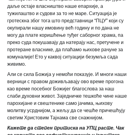
даље остаје власништво наше епархије, а
тужилаштво и судови за то не маре. Ситуација је
гротескна због тога што представници “ПЦУ” који су
окупирали нашу имовину већ годину и по дана не
могу да плате коришћење туђег саборног храма, па
преко суда покушавају да натерају нас, претучене и
протеране власнике, да плаћамо њихове рачуне за
комуналије! Ето у каквој ситуацији безумља сада
живимо.
Али се сила Божија у немоћи показује. И многи наши
верници с правом доживљавају ово време прогона
као време посебног Божијег благослова за наш
слаби духовни живот. Заједничке тешкоће чине наше
парохијане и свештенике само јачима, њихову
молитву усрднијом, а жељу да се чешће причешћују
светим Христовим Тајнама све снажнијом.
Кажете да степен притиска на УПЦ расте. Чак