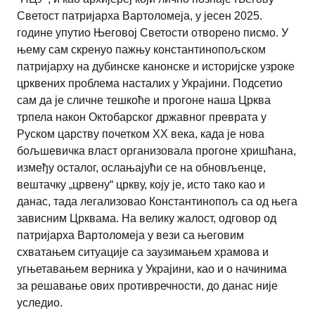
Светост патријарха Вартоломеја, у јесен 2025.
године упутио Његовој Светости отворено писмо. У
њему сам скренуо пажњу константинопољском
патријарху на дубинске канонске и историјске узроке
црквених проблема насталих у Украјини. Подсетио
сам да је сличне тешкоће и прогоне наша Црква
трпела након Октобарског државног преврата у
Руском царству почетком ХХ века, када је нова
бољшевичка власт организовала прогоне хришћана,
између осталог, ослањајући се на обновљенце,
вештачку „црвену“ цркву, коју је, исто тако као и
данас, тада легализовао Константинопољ са од њега
зависним Црквама. На велику жалост, одговор од
патријарха Вартоломеја у вези са његовим
схватањем ситуације са заузимањем храмова и
угњетавањем верника у Украјини, као и о начинима
за решавање ових противречности, до данас није
уследио.