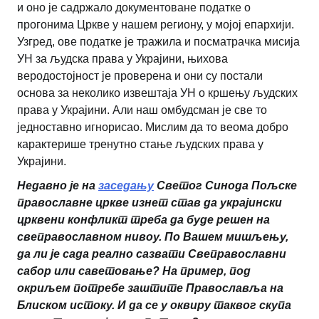
и оно је садржало документоване податке о
прогонима Цркве у нашем региону, у мојој епархији.
Узгред, ове податке је тражила и посматрачка мисија
УН за људска права у Украјини, њихова
веродостојност је проверена и они су постали
основа за неколико извештаја УН о кршењу људских
права у Украјини. Али наш омбудсман је све то
једноставно игнорисао. Мислим да то веома добро
карактерише тренутно стање људских права у
Украјини.
Недавно је на
заседању
Светог Синода Пољске
православне цркве изнет став да украјински
црквени конфликт треба да буде решен на
свеправославном нивоу. По Вашем мишљењу,
да ли је сада реално сазвати Свеправославни
сабор или саветовање? На пример, под
окриљем потребе заштите Православља на
Блиском истоку. И да се у оквиру таквог скупа