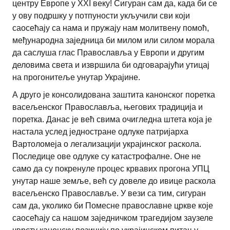
центру Европе у ХХI веку! Сигуран сам да, када би се
у ову подршку у потпуности укључили сви који
саосећају са нама и пружају нам молитвену помоћ,
међународна заједница би милом или силом морала
да саслуша глас Православља у Европи и другим
деловима света и извршила би одговарајући утицај
на прогонитеље унутар Украјине.
А друго је консолидована заштита канонског поретка
васељенског Православља, његових традиција и
поретка. Данас је већ свима очигледна штета која је
настала услед једностране одлуке патријарха
Вартоломеја о легализацији украјинског раскола.
Последице ове одлуке су катастрофалне. Оне не
само да су покренуле процес крвавих прогона УПЦ
унутар наше земље, већ су довеле до ивице раскола
васељенско Православље. У вези са тим, сигуран
сам да, уколико би Помесне православне цркве које
саосећају са нашом заједничком трагедијом заузеле