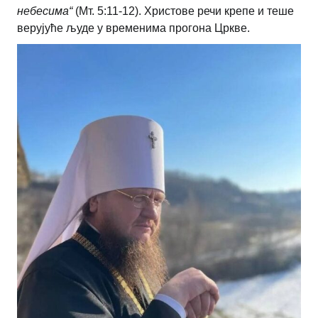
небесима“
(Мт. 5:11-12). Христове речи крепе и теше
верујуће људе у временима прогона Цркве.