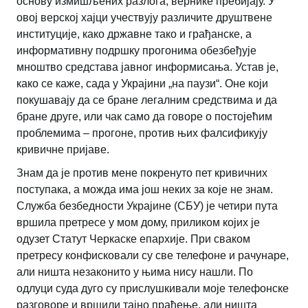
основу измишљених разлога, вернике пребијају. У
овој верској хајци учествују различите друштвене
институције, како државне тако и грађанске, а
информативну подршку прогонима обезбеђује
мноштво средстава јавног информисања. Устав је,
како се каже, сада у Украјини „на паузи“. Оне који
покушавају да се бране легалним средствима и да
бране друге, или чак само да говоре о постојећим
проблемима – прогоне, против њих фалсификују
кривичне пријаве.
Знам да је против мене покренуто пет кривичних
поступака, а можда има још неких за које не знам.
Служба безбедности Украјине (СБУ) је четири пута
вршила претресе у мом дому, приликом којих је
одузет Статут Черкаске епархије. При сваком
претресу конфисковали су све телефоне и рачунаре,
али ништа незаконито у њима нису нашли. По
одлуци суда дуго су прислушкивали моје телефонске
разговоре и вршили тајно праћење, али ништа