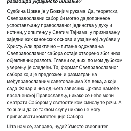
размотри украјинско питање?
Судбина Цркве је у Божијим рукама. Да, теоретски,
Свеправославни сабор би могао да допринесе
успостављању православног јединства у духу и
истини, у општењу у Светим Тајнама, у признавању
заједничких канонских основа и узајамној љубави у
Христу. Али практично – питање одржавања
Свеправославног сабора остаје отворено због низа
објективних разлога. Главни од њих, по мом дубоком
уверењу, је следећи. Тај формат Свеправославног
сабора који је предложен и разматран на
међуправославним саветовањима ХХ века, а који
сада Фанар и низ од њега зависних Цркава намеће
васељенској Православљу, никако се неће моћи
сматрати Сабором у светоотачком смислу те речи. А
то значи да се таквом скупу никако не могу
приписивати компетенције Сабора.
Шта нам се, заправо, нуди? Уместо свеопштег