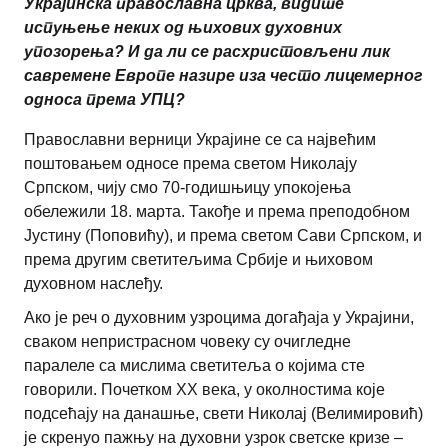
Украјинска православна црква, видите
испуњење неких од њихових духовних
упозорења? И да ли се расхристовљени лик
савремене Европе назире иза често лицемерног
односа према УПЦ?
Православни верници Украјине се са највећим
поштовањем односе према светом Николају
Српском, чију смо 70-годишњицу упокојења
обележили 18. марта. Такође и према преподобном
Јустину (Поповићу), и према светом Сави Српском, и
према другим светитељима Србије и њиховом
духовном наслеђу.
Ако је реч о духовним узроцима догађаја у Украјини,
сваком непристрасном човеку су очигледне
паралеле са мислима светитеља о којима сте
говорили. Почетком ХХ века, у околностима које
подсећају на данашње, свети Николај (Велимировић)
је скренуо пажњу на духовни узрок светске кризе –