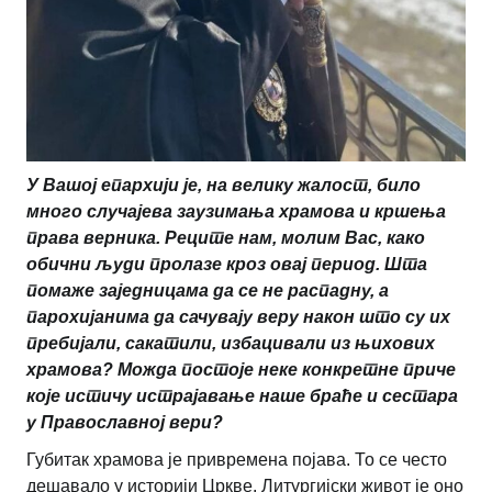
У Вашој епархији је, на велику жалост, било
много случајева заузимања храмова и кршења
права верника. Реците нам, молим Вас, како
обични људи пролазе кроз овај период. Шта
помаже заједницама да се не распадну, а
парохијанима да сачувају веру након што су их
пребијали, сакатили, избацивали из њихових
храмова? Можда постоје неке конкретне приче
које истичу истрајавање наше браће и сестара
у Православној вери?
Губитак храмова је привремена појава. То се често
дешавало у историји Цркве. Литургијски живот је оно