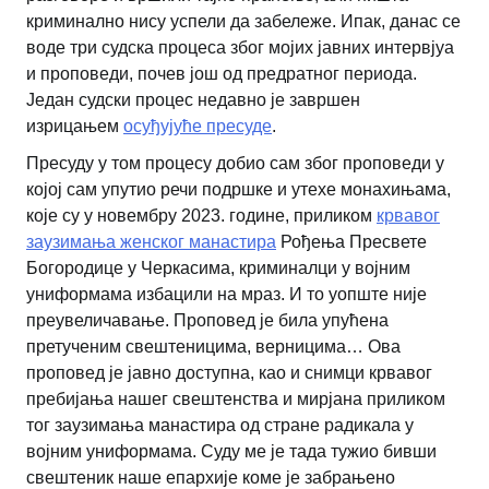
криминално нису успели да забележе. Ипак, данас се
воде три судска процеса због мојих јавних интервјуа
и проповеди, почев још од предратног периода.
Један судски процес недавно је завршен
изрицањем
осуђујуће пресуде
.
Пресуду у том процесу добио сам због проповеди у
којој сам упутио речи подршке и утехе монахињама,
које су у новембру 2023. године, приликом
крвавог
заузимања женског манастира
Рођења Пресвете
Богородице у Черкасима, криминалци у војним
униформама избацили на мраз. И то уопште није
преувеличавање. Проповед је била упућена
претученим свештеницима, верницима… Ова
проповед је јавно доступна, као и снимци крвавог
пребијања нашег свештенства и мирјана приликом
тог заузимања манастира од стране радикала у
војним униформама. Суду ме је тада тужио бивши
свештеник наше епархије коме је забрањено