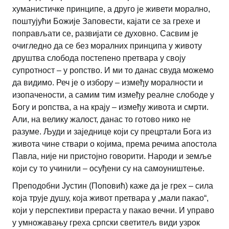
хуманистичке принципе, а друго је живети морално,
поштујући Божије Заповести, кајати се за грехе и
поправљати се, развијати се духовно. Сасвим је
очигледно да се без моралних принципа у животу
друштва слобода постепено претвара у своју
супротност – у ропство. И ми то данас свуда можемо
да видимо. Реч је о избору – између моралности и
изопачености, а самим тим између реалне слободе у
Богу и ропства, а на крају – између живота и смрти.
Али, на велику жалост, данас то готово нико не
разуме. Људи и заједнице који су прецртали Бога из
живота чине ствари о којима, према речима апостола
Павла, није ни пристојно говорити. Народи и земље
који су то учинили – осуђени су на самоуништење.
Преподобни Јустин (Поповић) каже да је грех – сила
која трује душу, која живот претвара у „мали пакао“,
који у перспективи прераста у пакао вечни. И управо
у умножавању греха српски светитељ види узрок