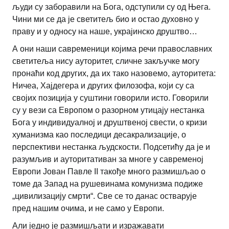
људи су заборавили на Бога, одступили су од Њега.
Чини ми се да је светитељ био и остао духовно у
праву и у односу на наше, украјинско друштво…
А они наши савременици којима речи православних
светитеља нису ауторитет, сличне закључке могу
пронаћи код других, да их тако назовемо, ауторитета:
Ничеа, Хајдегера и других филозофа, који су са
својих позиција у суштини говорили исто. Говорили
су у вези са Европом о разорном утицају нестанка
Бога у индивидуалној и друштвеној свести, о кризи
хуманизма као последици десакрализације, о
перспективи нестанка људскости. Подсетићу да је и
разумљив и ауторитативан за многе у савременој
Европи Јован Павле II такође много размишљао о
томе да Запад на рушевинама комунизма подиже
„цивилизацију смрти“. Све се то данас остварује
пред нашим очима, и не само у Европи.
Али једно је размишљати и изражавати