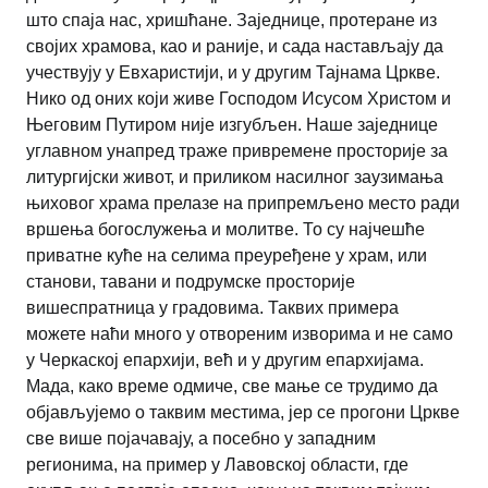
што спаја нас, хришћане. Заједнице, протеране из
својих храмова, као и раније, и сада настављају да
учествују у Евхаристији, и у другим Тајнама Цркве.
Нико од оних који живе Господом Исусом Христом и
Његовим Путиром није изгубљен. Наше заједнице
углавном унапред траже привремене просторије за
литургијски живот, и приликом насилног заузимања
њиховог храма прелазе на припремљено место ради
вршења богослужења и молитве. То су најчешће
приватне куће на селима преуређене у храм, или
станови, тавани и подрумске просторије
вишеспратница у градовима. Таквих примера
можете наћи много у отвореним изворима и не само
у Черкаској епархији, већ и у другим епархијама.
Мада, како време одмиче, све мање се трудимо да
објављујемо о таквим местима, јер се прогони Цркве
све више појачавају, а посебно у западним
регионима, на пример у Лавовској области, где