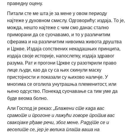
праведну оцену.
Питали сте ме шта је за мене у овом периоду
најтеже у духовном смислу. Одговорићу: издаја. То је,
можда, нешто најтеже с чим смо данас стално
приморани да се суочавамо, и то у различитим
сферама и на различитим нивоима живота друштва
и Цркве. Издаја сопствених некадашњих принципа,
издаја своје историје, напослетку, издаја здравог
разума. Рат и прогони Цркве су разоткрили право
лице људи, као да су са њих скинули маску
пристојности и показали су њихово наличје. У
многима се оголила унутрашња племенитост, или
њено одсуство. Понекад суочавање са тим уме да
буде веома болно.
Али Господ је рекао:
„Блажени сте када вас
срамоте и прогоне и лажући говоре против вас
свакојаке рђаве речи, због мене. Радујте се и
веселите се, јер је велика плата ваша на