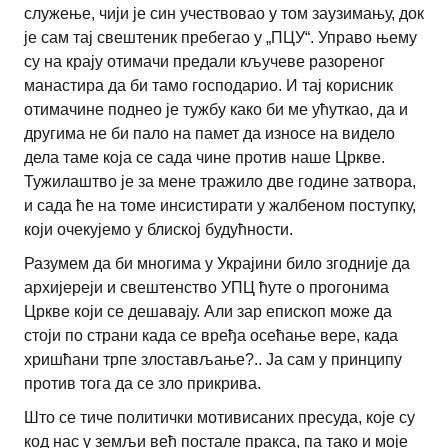
служење, чији је син учествовао у том заузимању, док
је сам тај свештеник пребегао у „ПЦУ“. Управо њему
су на крају отимачи предали кључеве разореног
манастира да би тамо господарио. И тај корисник
отимачине поднео је тужбу како би ме ућуткао, да и
другима не би пало на памет да износе на видело
дела таме која се сада чине против наше Цркве.
Тужилаштво је за мене тражило две године затвора,
и сада ће на томе инсистирати у жалбеном поступку,
који очекујемо у блиској будућности.
Разумем да би многима у Украјини било згодније да
архијереји и свештенство УПЦ ћуте о прогонима
Цркве који се дешавају. Али зар епископ може да
стоји по страни када се вређа осећање вере, када
хришћани трпе злостављање?.. Ја сам у принципу
против тога да се зло прикрива.
Што се тиче политички мотивисаних пресуда, које су
код нас у земљи већ постале пракса, па тако и моје