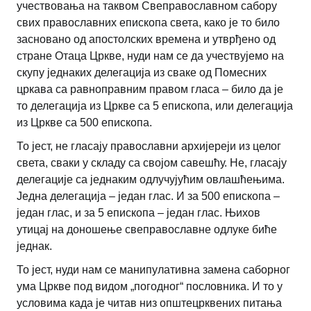
учествовања на таквом Свеправославном сабору
свих православних епископа света, како је то било
засновано од апостолских времена и утврђено од
стране Отаца Цркве, нуди нам се да учествујемо на
скупу једнаких делегација из сваке од Помесних
цркава са равноправним правом гласа – било да је
то делегација из Цркве са 5 епископа, или делегација
из Цркве са 500 епископа.
То јест, не гласају православни архијереји из целог
света, сваки у складу са својом савешћу. Не, гласају
делегације са једнаким одлучујућим овлашћењима.
Једна делегација – један глас. И за 500 епископа –
један глас, и за 5 епископа – један глас. Њихов
утицај на доношење свеправославне одлуке биће
једнак.
То јест, нуди нам се манипулативна замена саборног
ума Цркве под видом „погодног“ пословника. И то у
условима када је читав низ општецрквених питања