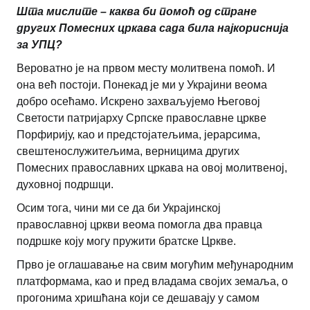
Шта мислите – каква би помоћ од стране
других Помесних цркава сада била најкориснија
за УПЦ?
Вероватно је на првом месту молитвена помоћ. И
она већ постоји. Понекад је ми у Украјини веома
добро осећамо. Искрено захваљујемо Његовој
Светости патријарху Српске православне цркве
Порфирију, као и предстојатељима, јерарсима,
свештенослужитељима, верницима других
Помесних православних цркава на овој молитвеној,
духовној подршци.
Осим тога, чини ми се да би Украјинској
православној цркви веома помогла два правца
подршке коју могу пружити братске Цркве.
Прво је оглашавање на свим могућим међународним
платформама, као и пред владама својих земаља, о
прогонима хришћана који се дешавају у самом