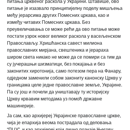
питања црквеног раскола у Украјини. Штавише, ово
питање је изазвало принципијелну поделу мишљења
међу јерарсима других Помесних цркава, као и
између читавих Помесних цркава. Без
преувеличавања се може рећи да ово питање може
постати узрок новог великог раскола у васељенском
Православљу. Хришћанска савест милиона
православних мирјана, свештеника и јерараха
широм света никако не може да се помири са тим да
су јучерашњи шизматици, без покајања и без
законитих хиротонија, само потезом пера на Фанару,
одједном заменили собом закониту канонску Цркву у
границама целе једне православне земље, Украјине.
Па су још и почели да уништавају ту историјску
Цркву крвавим методама уз помоћ државне
машинерије.
Ја сам, као архијереј Украјинске православне цркве,
чија је епархија веома пострадала од деловања
“ПЦУ”, и као архијереј који лично познаје Његову