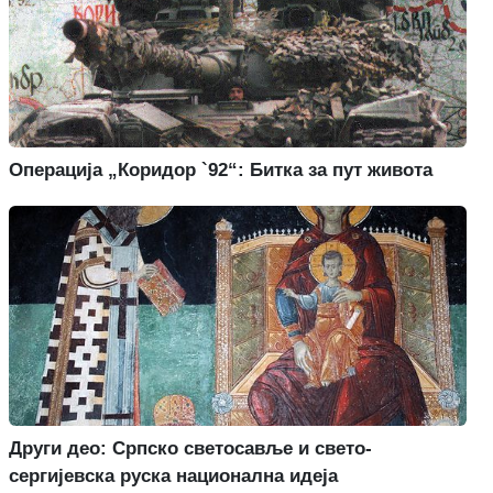
Операција „Коридор `92“: Битка за пут живота
Други део: Српско светосавље и свето-
сергијевска руска национална идеја