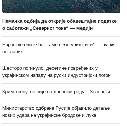
Немачка одбија да открије обавештајне податке
о саботажи „Северног тока“ — медији
Европске елите ће „саме себе уништити“ — руски
посланик
Шесторо погинуло, десетине повређених у
украјинском нападу на руски индустријски погон
Крим тренутно није на дневном реду – Зеленски
Министарство одбране Русије објавило детаље
нових удара на украјинске бродове и луке