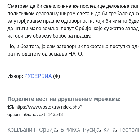
Сматрам да би све злочиначке последице деловања запа
политичком деловању широм света и да би требало да 
за утврђивање правне одговорности, који би чим то буде
да штити мале земље, попут Србије, које су жртве запад
историјску обавезу борбе за правду.
Но, и без тога, ја сам заговорник покретања поступка 
ратну одштету од земаља НАТО.
Извор:
РУСЕРБИА
(Ф)
Поделите вест на друштвеним мрежама:
https://www.vostok.rs/index.php?
option=n&idnovost=143543
Кршљанин
,
Србија
,
БРИКС
,
Русија
,
Кина
,
Геопол