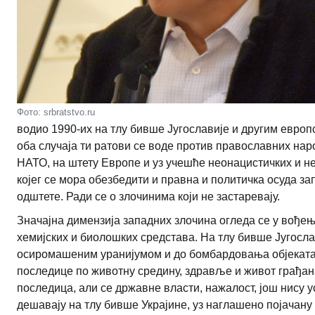
Фото: srbratstvo.ru
водио 1990-их на тлу бивше Југославије и другим европс
оба случаја ти ратови се воде против православних на
НАТО, на штету Европе и уз учешће неонацистичких и не
којег се мора обезбедити и правна и политичка осуда за
одштете. Ради се о злочинима који не застаревају.
Значајна димензија западних злочина огледа се у вође
хемијских и биолошких средстава. На тлу бивше Југосла
осиромашеним уранијумом и до бомбардовања објеката х
последице по животну средину, здравље и живот грађан
последица, али се државне власти, нажалост, још нису у
дешавају на тлу бивше Украјине, уз наглашено појачану