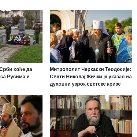
 Срби хоће да
Митрополит Черкаски Теодосије:
 са Русима и
Свети Николај Жички је указао на
духовни узрок светске кризе