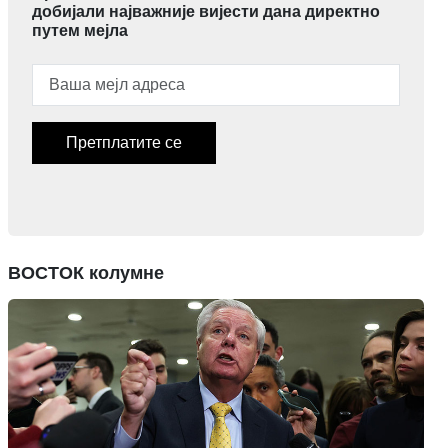
добијали најважније вијести дана директно
путем мејла
Претплатите се
ВОСТОК колумне