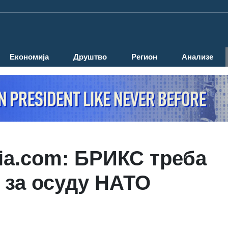
Економија
Друштво
Регион
Анализе
ia.com: БРИКС треба
 за осуду НАТО