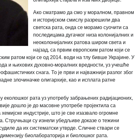
Ако сматрамо да смо у моралном, правном
и историјском смислу разрешили два
светска рата, онда се морамо суочити са
последицама дугачког низа колонијалних и
неоколонијалних ратова широм света и
најзад, са првим европским ратом који се
ким ратом који се од 2014. води на тлу бивше Украјине. У
рода и њихових духовно-моралних вредности, уз учешће
офашистичких снага. То је први и најважнији разлог због
падне злочиначке олигархије, као и исплата ратне
њу еколошког рата уз употребу забрањених радијационих,
вије дошло је до масовне употребе пројектила са
емијске индустрије, што је све изазвало огромне
а. Стручњаци су изнели убедљиве доказе о тежини
судиле да их систематски утврде. Сличне ствари се
 димензију биолабораторија и биолошког рата.