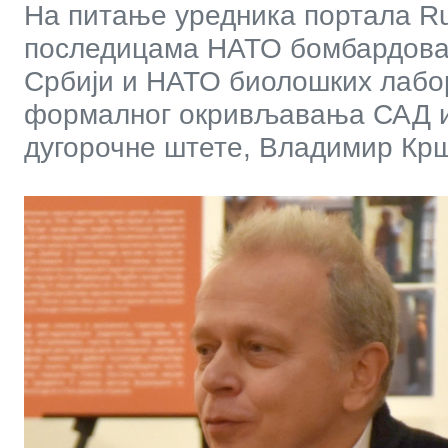
На питање уредника портала Ru
последицама НАТО бомбардова
Србији и НАТО биолошких лабор
формалног окривљавања САД 
дугорочне штете, Владимир Крш