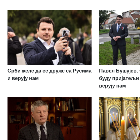
Срби желе да се друже са Русима
Павел Бушујев:
и верују нам
буду пријатељи
верују нам