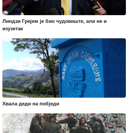
Линдзи Грејем је био чудовиште, али не и
изузетак
Хвала деди на побједи