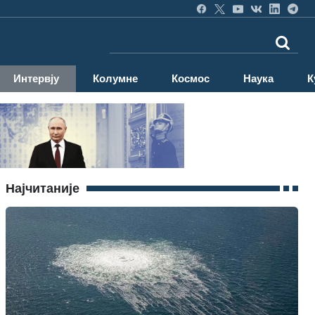
Интервју
Колумне
Космос
Наука
К
Најчитаније