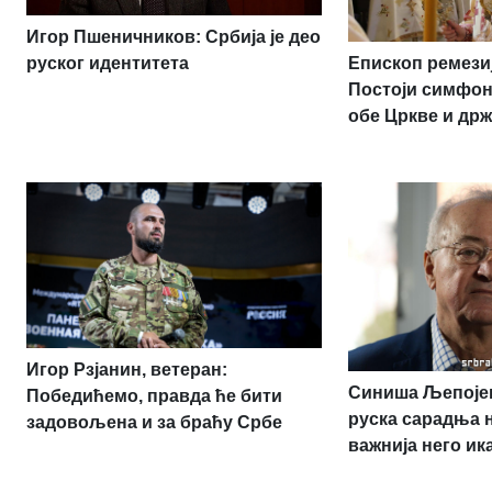
Игор Пшеничников: Србија је део
Епископ ремези
руског идентитета
Постоји симфон
обе Цркве и др
Игор Рзјанин, ветеран:
Синиша Љепојев
Победићемо, правда ће бити
руска сарадња н
задовољена и за браћу Србе
важнија него ик