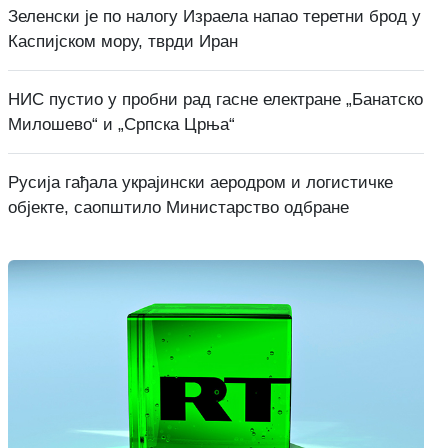
Зеленски је по налогу Израела напао теретни брод у
Каспијском мору, тврди Иран
НИС пустио у пробни рад гасне електране „Банатско
Милошево“ и „Српска Црња“
Русија гађала украјински аеродром и логистичке
објекте, саопштило Министарство одбране