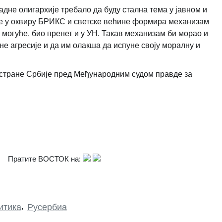
дне олигархије требало да буду стална тема у јавном и
се у оквиру БРИКС и светске већине формира механизам
 могуће, био пренет и у УН. Такав механизам би морао и
не агресије и да им олакша да испуне своју моралну и
од стране Србије пред Међународним судом правде за
Пратите ВОСТОК на:
итика
,
Русербиа