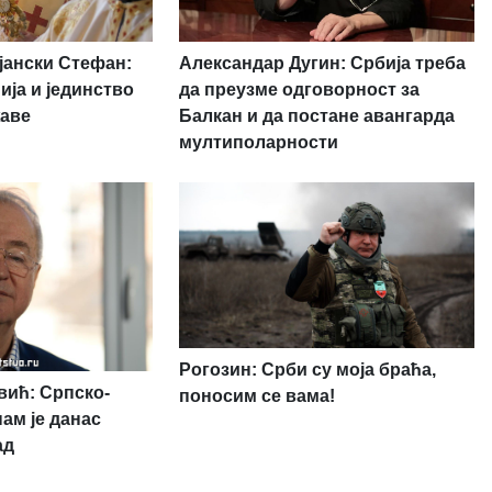
јански Стефан:
Александар Дугин: Србија треба
ија и јединство
да преузме одговорност за
жаве
Балкан и да постане авангарда
мултиполарности
Рогозин: Срби су моја браћа,
ић: Српско-
поносим се вама!
ам је данас
ад