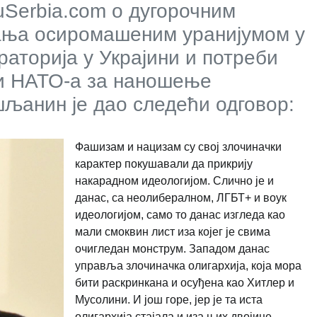
Serbia.com о дугорочним
ња осиромашеним уранијумом у
аторија у Украјини и потреби
и НАТО-а за наношење
љанин је дао следећи одговор:
Фашизам и нацизам су свој злочиначки
карактер покушавали да прикрију
накарадном идеологијом. Слично је и
данас, са неолибералном, ЛГБТ+ и воук
идеологијом, само то данас изгледа као
мали смоквин лист иза којег је свима
очигледан монструм. Западом данас
управља злочиначка олигархија, која мора
бити раскринкана и осуђена као Хитлер и
Мусолини. И још горе, јер је та иста
олигархија стајала и иза њих двојице.