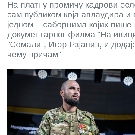
На платну промичу кадрови ос
сам публиком која аплаудира и
једном – саборцима којих више
документарног филма “На ивици
“Сомали”, Игор Рзјанин, и додај
чему причам”