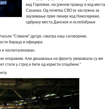
код Горловке, на јужном правцу и код места
Саханка. Од почетка СВО је заслужна за
заузимање прве линије код Николајевке,
одбрану места Данское и ослобађање
атаљон “Сомали” дугује, сматра наш саговорник,
ости бораца и официра.
н и хоспитализован.
е не опоравим. Али дешавања на фронту уверавала су ме
ет стати у строј и бити од користи отаџбини.”
нту.