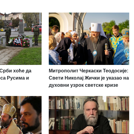
 Срби хоће да
Митрополит Черкаски Теодосије:
 са Русима и
Свети Николај Жички је указао на
духовни узрок светске кризе