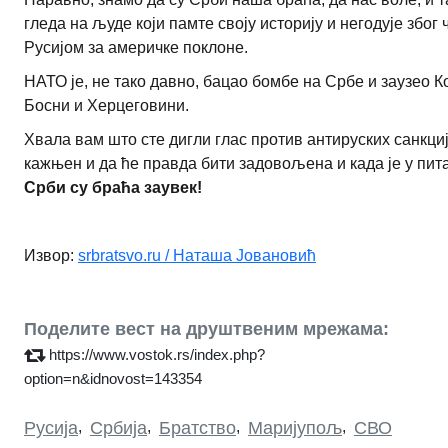
гледа на људе који памте своју историју и негодује збо
Русијом за америчке поклоне.
НАТО је, не тако давно, бацао бомбе на Србе и заузео К
Босни и Херцеговини.
Хвала вам што сте дигли глас против антируских санкци
кажњен и да ће правда бити задовољена и када је у пит
Срби су браћа заувек!
Извор:
srbratsvo.ru / Наташа Јовановић
Поделите вест на друштвеним мрежама:
https://www.vostok.rs/index.php?
option=n&idnovost=143354
Русија
,
Србија
,
Братство
,
Маријупољ
,
СВО