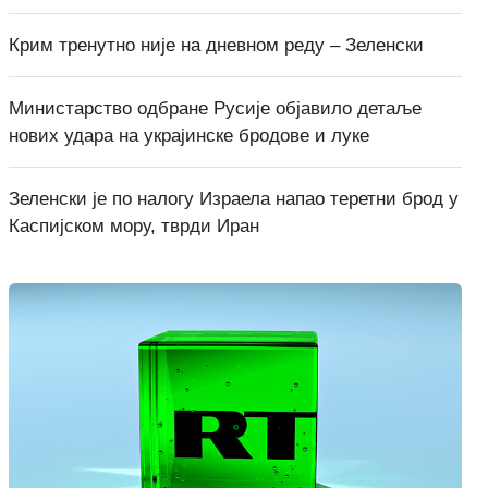
Крим тренутно није на дневном реду – Зеленски
Министарство одбране Русије објавило детаље
нових удара на украјинске бродове и луке
Зеленски је по налогу Израела напао теретни брод у
Каспијском мору, тврди Иран