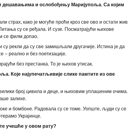
им дешавањима и ослобођењу Маријупоља. Са којим
ли страх, како је могуће проћи кроз све ово и остати жив
Питања су се ређала. И сузе. Посматрајући њихове
м се филм допао.
ги су рекли да су све замишљали другачије. Истина је да
 – реално и без поетизације.
рајући без престанка. То је њихов утисак.
ља. Које најупечатљивије слике памтите из ове
велики број цивила и деце, и њиховим уплашеним очима.
наше залихе.
оке и бомбоне. Радовала су се томе. Уопште, људи су се
терамо Украјинце.
ате учешће у овом рату?