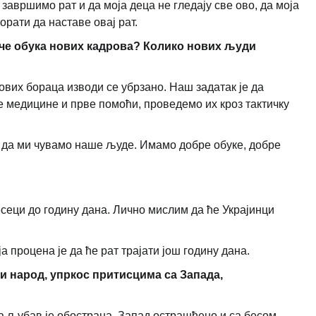
авршимо рат и да моја деца не гледају све ово, да моја
орати да наставе овај рат.
ече обука нових кадрова? Колико нових људи
вих бораца изводи се убрзано. Наш задатак је да
 медицине и прве помоћи, проведемо их кроз тактичку
 да ми чувамо наше људе. Имамо добре обуке, добре
сеци до годину дана. Лично мислим да ће Украјинци
а процена је да ће рат трајати још годину дана.
ки народ, упркос притисцима са Запада,
та љубав је обострана. Запад острашћено и са бесом