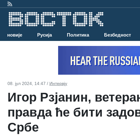
Најновије
Русија
Политика
Безбедност
08. јул 2024, 14:47 /
Интервју
Игор Рзјанин, ветера
правда ће бити задо
Србе