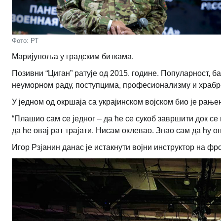
Фото: РТ
Маријупоља у градским биткама.
Позивни “Циган” ратује од 2015. године. Популарност, б
неуморном раду, поступцима, професионализму и храбр
У једном од окршаја са украјинском војском био је рање
“Плашио сам се једног – да ће се сукоб завршити док с
да ће овај рат трајати. Нисам оклевао. Знао сам да ћу оп
Игор Рзјанин данас је истакнути војни инструктор на фро