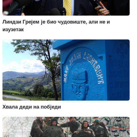
Линдзи Грејем је био чудовиште, али не и
изузетак
Хвала деди на побједи