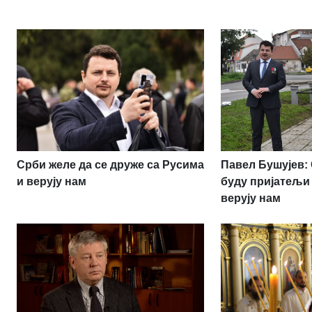
Срби желе да се друже са Русима
Павел Бушујев:
и верују нам
буду пријатељи
верују нам