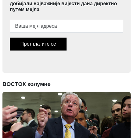
добијали најважније вијести дана директно
путем мејла
Претплатите се
ВОСТОК колумне