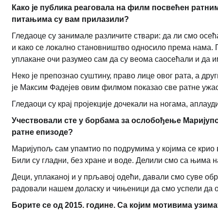
Како је публика реаговала на филм посвећен ратн
питањима су вам прилазили?
Гледаоце су занимале различите ствари: да ли смо осећа
и како се локално становништво односило према нама. 
уплакане очи разумео сам да су веома саосећали и да и
Неко је препознао суштину, право лице овог рата, а дру
је Максим Фадејев овим филмом показао све ратне ужасе
Гледаоци су крај пројекције дочекали на ногама, аплауди
Учествовали сте у борбама за ослобођење Маријупо
ратне епизоде?
Маријупољ сам упамтио по подрумима у којима се крио 
Били су гладни, без хране и воде. Делили смо са њима 
Деци, уплаканој и у прљавој одећи, давали смо суве обр
радовали нашем доласку и чињеници да смо успели да о
Борите се од 2015. године. Са којим мотивима узим