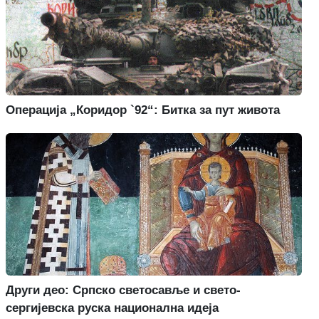
Операција „Коридор `92“: Битка за пут живота
Други део: Српско светосавље и свето-
сергијевска руска национална идеја