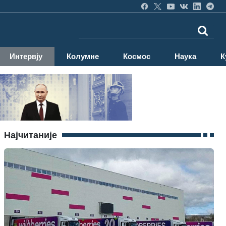
Интервју
Колумне
Космос
Наука
К
Најчитаније