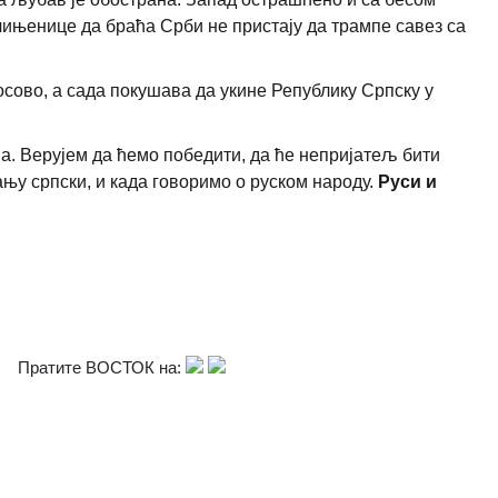
г чињенице да браћа Срби не пристају да трампе савез са
осово, а сада покушава да укине Републику Српску у
ја. Верујем да ћемо победити, да ће непријатељ бити
ању српски, и када говоримо о руском народу.
Руси и
Пратите ВОСТОК на: