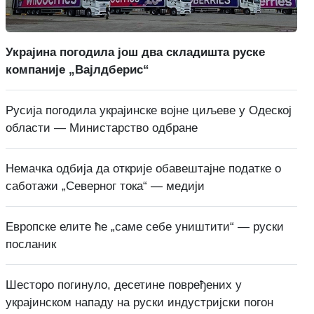
Украјина погодила још два складишта руске
компаније „Вајлдберис“
Русија погодила украјинске војне циљеве у Одеској
области — Министарство одбране
Немачка одбија да открије обавештајне податке о
саботажи „Северног тока“ — медији
Европске елите ће „саме себе уништити“ — руски
посланик
Шесторо погинуло, десетине повређених у
украјинском нападу на руски индустријски погон