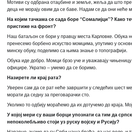
Мотиви су одбрана отаџбине и земље, жеља да што пре з
деца не морају овим да се баве. Надам се да они неће м
На којим тачкама се сада боре “Сомалијци”? Како т
пристиже на фронт?
Наш батаљон се бори у правцу места Карловке. Обука но
пренесемо борбено искуство момцима, упутимо у основе
минску обуку, поделимо са њима знање о топографији.
Обука иде добро. Момци брзо уче и уважавају чињеницу
официре. Укратко – умемо да се боримо.
Назирете ли крај рата?
Уверен сам да се рат неће завршити у следећих шест ме
морати да седну за преговарачки сто.
Уколико то одбију мораћемо да их дотучемо до краја. Мој
У којој мери су ваши борци упознати са тим да српс
непоколебљиво стоји уз руску војску и Русију?
Наравно, знамо да су Срби наша браћа, да нас воле, и 