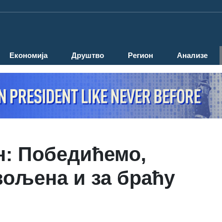
Економија
Друштво
Регион
Анализе
н: Победићемо,
вољена и за браћу