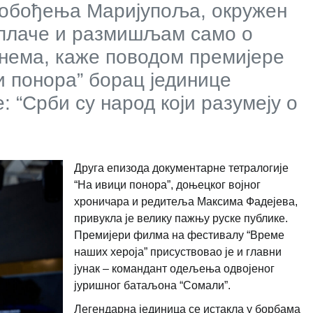
лобођења Маријупоља, окружен
 плаче и размишљам само о
 нема, каже поводом премијере
 понора” борац јединице
е: “Срби су народ који разумеју о
Друга епизода документарне тетралогије
“На ивици понора”, доњецког војног
хроничара и редитеља Максима Фадејева,
привукла је велику пажњу руске публике.
Премијери филма на фестивалу “Време
наших хероја” присуствовао је и главни
јунак – командант одељења одвојеног
јуришног батаљона “Сомали”.
Легендарна јединица се истакла у борбама