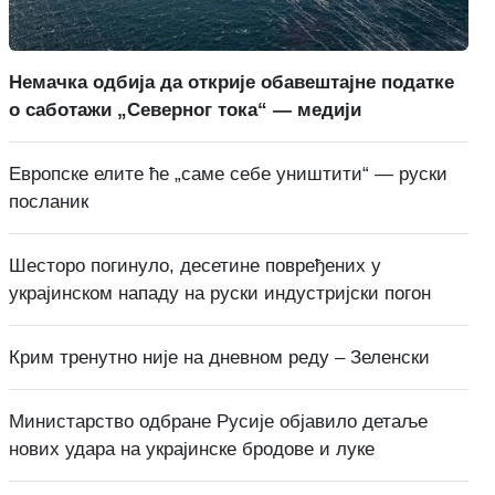
Немачка одбија да открије обавештајне податке
о саботажи „Северног тока“ — медији
Европске елите ће „саме себе уништити“ — руски
посланик
Шесторо погинуло, десетине повређених у
украјинском нападу на руски индустријски погон
Крим тренутно није на дневном реду – Зеленски
Министарство одбране Русије објавило детаље
нових удара на украјинске бродове и луке