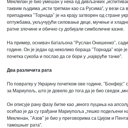
Меклелан је био умешан у нека од дивљачких „испитива
таквим људима „исти третман као са Русима”, у вези са
припадника "Торнада" је на крају затворен од стране у
оптужбама, укључујући силовање деце, мучење и хладно
ратне злочине и обично су добијали симболичне казне.
На пример, оснивач батаљона "Руслан Онишенко", садис
године. Он је један од неколико бораца "Торнада" које
почетка сукоба и послао да се бори у „највруће тачке”.
Два различита рата
По повратку у Украјину почетком ове године, "Бонфејс" 
за Мариупољ, што је довело до тога да је био сведок „мн
Он описује рану фазу битке као „много пуцања на апсолут
осећао је да су грађани Мариупоља „тешко подељени на 
Мекленан, "Азов" је био у преговорима са Цијом и Пента
тамошњег рата”.