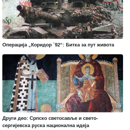
Операција „Коридор `92“: Битка за пут живота
Други део: Српско светосавље и свето-
сергијевска руска национална идеја