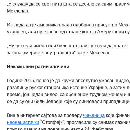
„У случају да се свет пита шта се десило са свим правим 
Меклелан.
Изгледа да је америчка влада одобрила присуство Меклел
ухапшен, али није јасно од стране кога, а Американци су
„Нису хтели имена или било шта, али су хтели да прате 
закона америчке неутралности“, каже Меклелан.
Некажњени ратни злочини
Године 2015. почео је да кружи апсолутно ужасан видео
разапињу руског становника источне Украјине, а затим по
време, још један видео, са обешеном трудном женом и 
се да су они били Јевреји које су линчовали припадници
Више интернет сајтова за проверу
чињеница
које финанс
неонацистички
"Стопфејк", прогласили су снимак лажним,
поново изашли на површину након 24. фебруара.