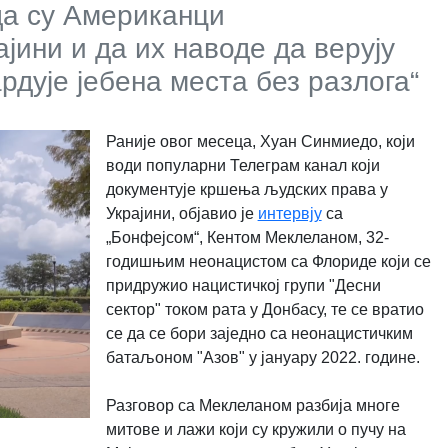
да су Американци
јини и да их наводе да верују
рдује јебена места без разлога“
Раније овог месеца, Хуан Синмиедо, који
води популарни Телеграм канал који
документује кршења људских права у
Украјини, објавио је
интервју
са
„Бонфејсом“, Кентом Меклеланом, 32-
годишњим неонацистом са Флориде који се
придружио нацистичкој групи "Десни
сектор" током рата у Донбасу, те се вратио
се да се бори заједно са неонацистичким
батаљоном "Азов" у ​​јануару 2022. године.
Разговор са Меклеланом разбија многе
митове и лажи који су кружили о пучу на