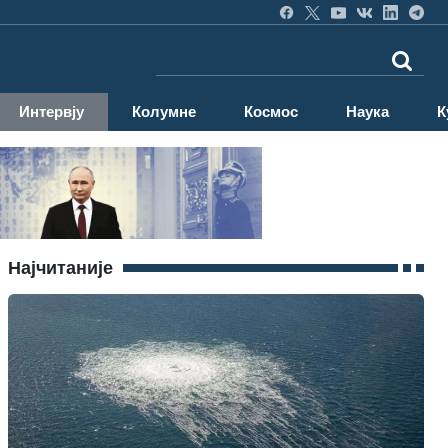
Интервју
Колумне
Космос
Наука
К
Најчитаније