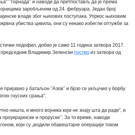
ња” "Торнада" и наводи да претпостављ да је према
 војницима заробљеним од 24. фебруара. Један број
крајинске владе због њихових поступака. Упркос њиховим
крвна убиства цивила, они су некако избегли оптужбе за
тички педофил, добио је само 11 година затвора 2017.
 је председник Владимир Зеленски
пустио
из затвора од
се пријавио у батаљон "Азов" и брзо се укључио у борбу
огих гнусних срања“.
но ништа, и много војника који не знају шта да раде“, и
проукрајинске и проруске". За то време, наводи
гоном, који су „водили обавештајне операције током