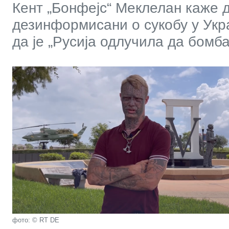
Кент „Бонфејс“ Меклелан каже 
дезинформисани о сукобу у Укра
да је „Русија одлучила да бомба
фото: © RT DE