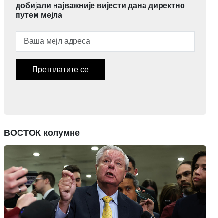
добијали најважније вијести дана директно
путем мејла
Претплатите се
ВОСТОК колумне