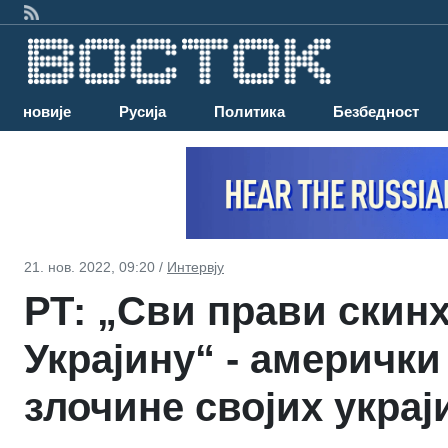
Најновије
Русија
Политика
Безбедност
21. нов. 2022, 09:20 /
Интервју
РТ: „Сви прави скин
Украјину“ - амерички
злочине својих украј