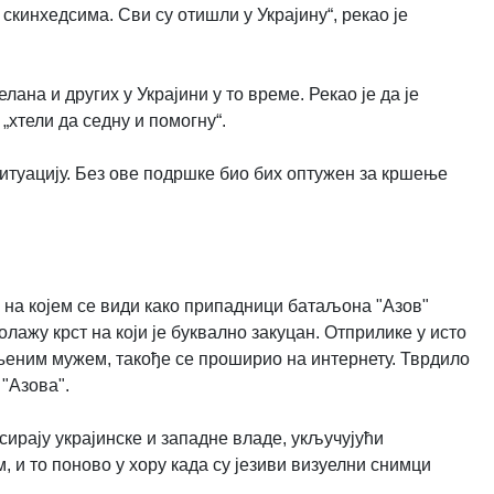
скинхедсима. Сви су отишли ​​у Украјину“, рекао је
ана и других у Украјини у то време. Рекао је да је
 „хтели да седну и помогну“.
ситуацију. Без ове подршке био бих оптужен за кршење
, на којем се види како припадници батаљона "Азов"
лажу крст на који је буквално закуцан. Отприлике у исто
њеним мужем, такође се проширио на интернету. Тврдило
 "Азова".
ирају украјинске и западне владе, укључујући
 и то поново у хору када су језиви визуелни снимци