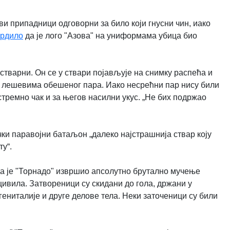
ви припадници одговорни за било који гнусни чин, иако
врдило
да је лого "Азова" на униформама убица био
тварни. Он се у ствари појављује на снимку распећа и
а лешевима обешеног пара. Иако несрећни пар нису били
стремно чак и за његов насилни укус. „Не бих подржао
чки паравојни батаљон „далеко најстрашнија ствар коју
у“.
да је "Торнадо" извршио апсолутно брутално мучење
вила. Затвореници су скидани до гола, држани у
ениталије и друге делове тела. Неки заточеници су били