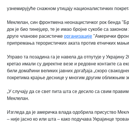
узнемирујуће снажном утицају националистичких покрет
Меклелан, син фронтмена неонацистичког рок бенда "Бр
док је био тинејџер, те је имао бројне сукобе са законо
друге чланове расистичке
организације
"Амерички фронт"
припремања терористичких аката против етничких мањи
Управо та позадина га је навела да отпутује у Украјину 
кретао имали су директне везе и редовне контакте са е
били домаћини великих јавних догађаја „скоро свакодневн
покретима крајње деснице у многим другим оближњим зе
„У случају да се свет пита шта се десило са свим правим 
Меклелан.
Изгледа да је америчка влада одобрила присуство Меклел
– није јасно ко или шта – како подучава Украјинце трова