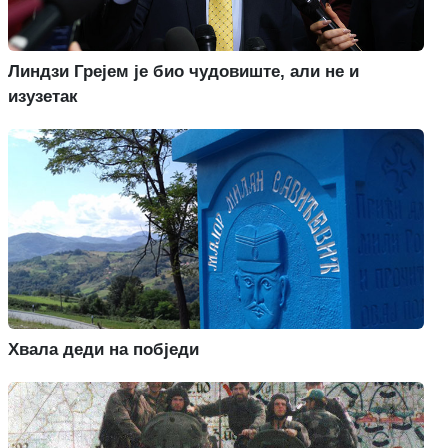
Линдзи Грејем је био чудовиште, али не и
изузетак
Хвала деди на побједи