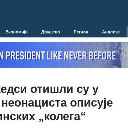
Економија
Друштво
Регион
Анализе
хедси отишли су у
 неонациста описује
инских „колега“