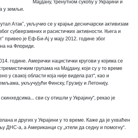
Мајдану, тренутном сукобу у Украјини и
а у земљи.
утал Атак", укључио се у крајње десничарски активизам
м због субверзивних и расистичких активности. Њега и
 привео је Еф-Би-Ај у мају 2012. године због
на на Флориди.
2014. године. Амерички нацистички кругови у којима се
кстремистичким групама на Мајдану,
који су у то време
о у свакој области која није видела рат“, као и
мљама, укључујући Финску, Грузију и Летонију.
скинхедсима... сви су отишли у Украјину“, рекао је
ана и других у Украјини у то време. Каже да је ухваћен
њу ДНС-а, а Американци су „хтели да седну и помогну“.