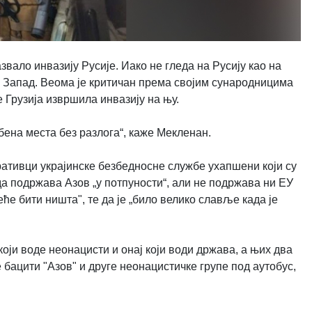
вало инвазију Русије. Иако не гледа на Русију као на
 и Запад. Веома је критичан према својим сународницима
је Грузија извршила инвазију на њу.
бена места без разлога“, каже Мекленан.
ративци украјинске безбедносне службе ухапшени који су
да подржава Азов „у потпуности“, али не подржава ни ЕУ
еће бити ништа", те да је „било велико славље када је
 који воде неонацисти и онај који води држава, а њих два
е бацити "Азов" и друге неонацистичке групе под аутобус,