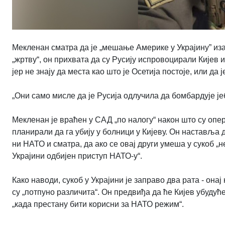
Мекленан сматра да је „мешање Америке у Украјину” изаз
„жртву“, он прихвата да су Русију испровоцирали Кијев
јер не знају да места као што је Осетија постоје, или да 
„Они само мисле да је Русија одлучила да бомбардује је
Мекленан је враћен у САД „по налогу“ након што су опе
планирали да га убију у болници у Кијеву. Он наставља 
ни НАТО и сматра, да ако се овај други умеша у сукоб „н
Украјини одбијен приступ НАТО-у“.
Како наводи, сукоб у Украјини је заправо два рата - онај
су „потпуно различита“. Он предвиђа да ће Кијев убудућ
„када престану бити корисни за НАТО режим“.