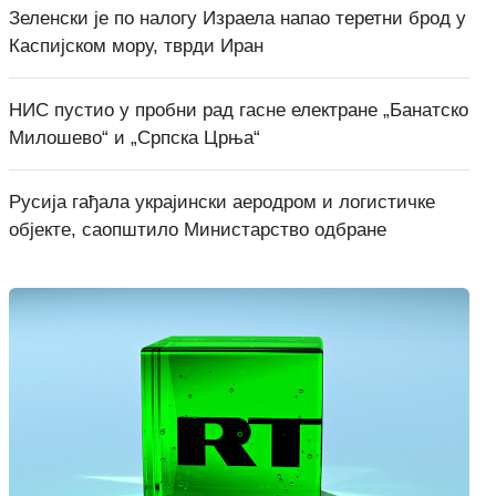
Зеленски је по налогу Израела напао теретни брод у
Каспијском мору, тврди Иран
НИС пустио у пробни рад гасне електране „Банатско
Милошево“ и „Српска Црња“
Русија гађала украјински аеродром и логистичке
објекте, саопштило Министарство одбране