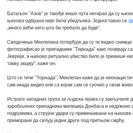
Батаљон "Азов" је такође више пута негирао да су њихо
њихова одбрана није била убедљива. Једноставно се
т
„много већи него што би требало да буде“.
Сведочење Меклелана потврђује да су ти видео снимци с
фотографисао је припаднике "Торнада" како позирају с
Јевреји, а њихово ритуално убиство било је превише ек
такву акцију“, каже он.
Што се тиче "Торнада", Меклелан каже да је неонацисти
сам икада видео или са којом сам се суочио у свом живот
Истраге западних група за људска права су закључиле 
заробљених припадника милиција Донбаса и недужних ци
подрумима, а струјни удари су примењивани на њихове г
приморани да силују једни друге под претњом смрћу.