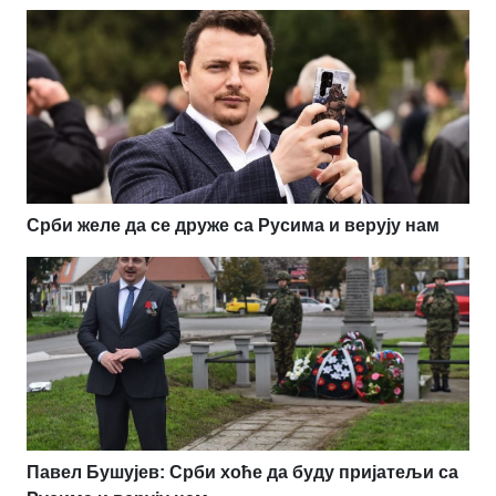
Срби желе да се друже са Русима и верују нам
Павел Бушујев: Срби хоће да буду пријатељи са