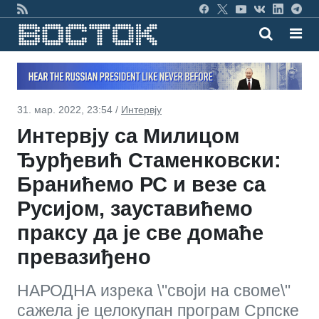
31. мар. 2022, 23:54 /
Интервју
Интервју са Милицом
Ђурђевић Стаменковски:
Бранићемо РС и везе са
Русијом, зауставићемо
праксу да је све домаће
превазиђено
НАРОДНА изрека \"своји на своме\"
сажела је целокупан програм Српске