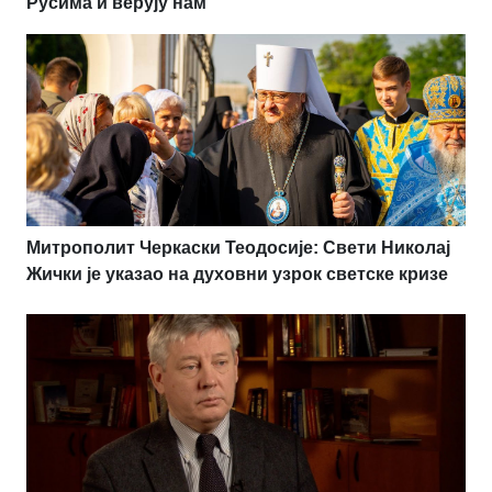
Русима и верују нам
Митрополит Черкаски Теодосије: Свети Николај
Жички је указао на духовни узрок светске кризе