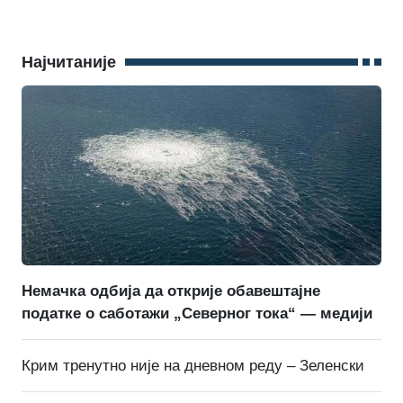
Најчитаније
Немачка одбија да открије обавештајне
податке о саботажи „Северног тока“ — медији
Крим тренутно није на дневном реду – Зеленски