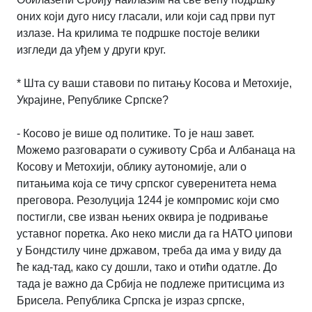
оних који дуго нису гласали, или који сад први пут
излазе. На крилима те подршке постоје велики
изгледи да уђем у други круг.
* Шта су ваши ставови по питању Косова и Метохије,
Украјине, Републике Српске?
- Косово је више од политике. То је наш завет.
Можемо разговарати о суживоту Срба и Албанаца на
Косову и Метохији, облику аутономије, али о
питањима која се тичу српског суверенитета нема
преговора. Резолуција 1244 је компромис који смо
постигли, све изван њених оквира је подривање
уставног поретка. Ако неко мисли да га НАТО џипови
у Бондстилу чине државом, треба да има у виду да
ће кад-тад, како су дошли, тако и отићи одатле. До
тада је важно да Србија не подлеже притисцима из
Брисела. Република Српска је израз српске,