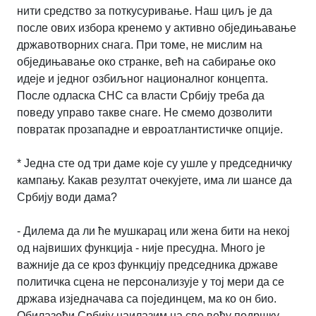
нити средство за поткусуривање. Наш циљ је да
после ових избора кренемо у активно обједињавање
државотворних снага. При томе, не мислим на
обједињавање око странке, већ на сабирање око
идеје и једног озбиљног националног концепта.
После одласка СНС са власти Србију треба да
поведу управо такве снаге. Не смемо дозволити
повратак прозападне и евроатлантистичке опције.
* Једна сте од три даме које су ушле у председничку
кампању. Какав резултат очекујете, има ли шансе да
Србију води дама?
- Дилема да ли ће мушкарац или жена бити на некој
од највиших функција - није пресудна. Много је
важније да се кроз функцију председника државе
политичка сцена не персонализује у тој мери да се
држава изједначава са појединцем, ма ко он био.
Обилазећи Србију наилазим на све већу подршку