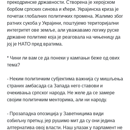
прекодринске државности. Створена је херојском
борбом српских синова и кћери. Украјинска криза је
почетак глобалних политичких промена. Жалимо због
ратних сукоба у Украјини, поштујемо територијални
интегритет ове земље, али уважавамо логику руске
државне политике која је реаговала на чињеницу да
јој је НАТО пред вратима.
* Чини ли вам се да понеки у кампањи беже од ових
тема?
- Неким политичким субјектима важнија су мишљења
страних амбасада са Запада него ставови и
очекивања српског народа. Не желе да се замере
својим политичким менторима, али ни народу.
- Прозападна опозиција у Заветницима види
озбиљну претњу, јер рушимо мит да су они једина
алтернатива овој власти. Наш улазак у парламент не