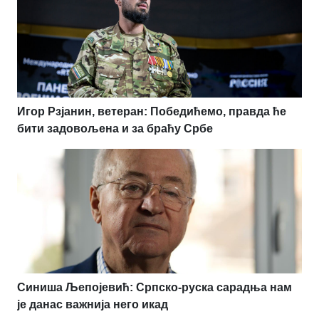
Игор Рзјанин, ветеран: Победићемо, правда ће
бити задовољена и за браћу Србе
Синиша Љепојевић: Српско-руска сарадња нам
је данас важнија него икад