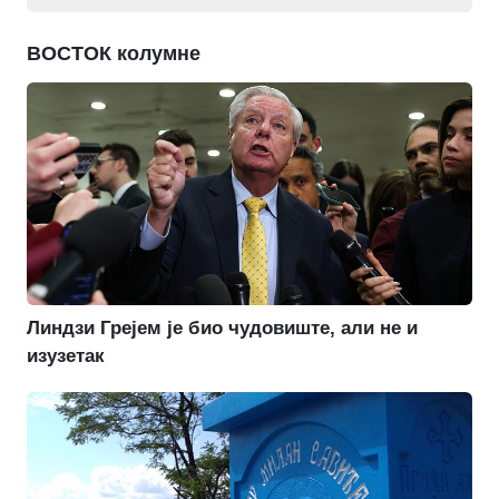
ВОСТОК колумне
Линдзи Грејем је био чудовиште, али не и
изузетак