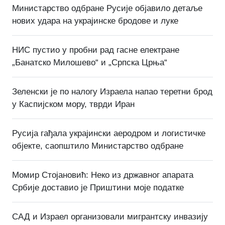
Министарство одбране Русије објавило детаље
нових удара на украјинске бродове и луке
НИС пустио у пробни рад гасне електране
„Банатско Милошево“ и „Српска Црња“
Зеленски је по налогу Израела напао теретни брод
у Каспијском мору, тврди Иран
Русија гађала украјински аеродром и логистичке
објекте, саопштило Министарство одбране
Момир Стојановић: Неко из државног апарата
Србије доставио је Приштини моје податке
САД и Израел организовали мигрантску инвазију