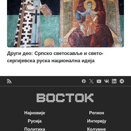
Други део: Српско светосавље и свето-
сергијевска руска национална идеја
Најновије
Регион
Русија
Интервју
Политика
Колумне