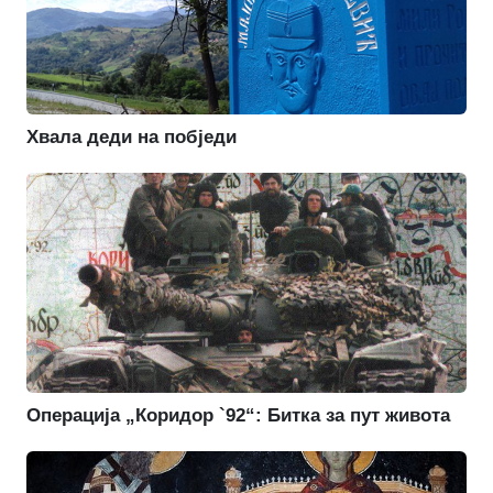
Хвала деди на побједи
Операција „Коридор `92“: Битка за пут живота