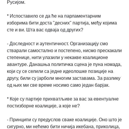
Русијом.
* Испоставило се да ће на парламентарним
изборима бити доста "десних" партија, међу којима
сте и ви. Шта вас одваја од других?
- Доследност и аутентичност. Организацију смо
стварали самостално и постепено, нисмо прескакали
степенице, нити улазили у некакве коалиционе
авантуре. Данашња политичка сцена је пуна номада,
који су се селили са једне идеолошке позиције на
другу, били су јарболи многим заставама. За разлику
од њих ми све време носимо само један барјак.
* Које су партије прихватљиве за вас за евентуалне
постизборне коалиције, а које не?
- Принципи су предуслов сваке коалиције. Оно што је
сигурно, ми нећемо бити ничија икебана, приколица,