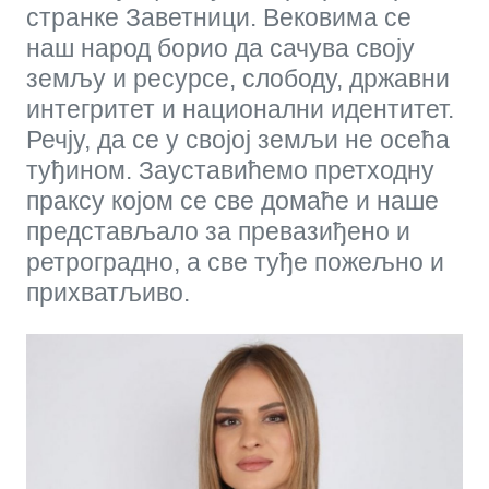
странке Заветници. Вековима се
наш народ борио да сачува своју
земљу и ресурсе, слободу, државни
интегритет и национални идентитет.
Речју, да се у својој земљи не осећа
туђином. Зауставићемо претходну
праксу којом се све домаће и наше
представљало за превазиђено и
ретроградно, а све туђе пожељно и
прихватљиво.