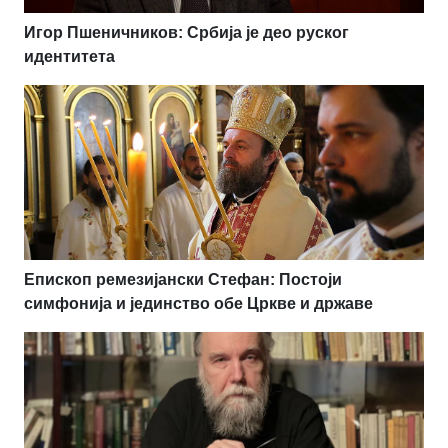
Игор Пшеничников: Србија је део руског
идентитета
Епископ ремезијански Стефан: Постоји
симфонија и јединство обе Цркве и државе