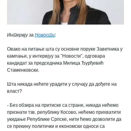
Интервју за
Новости
:
Овако на питање шта су основне поруке Заветника у
кампањи, у интервјуу за "Новости", одговара
кандидат за председника Милица Ђурђевић
Стаменковски.
Шта никада нећете урадити у случају да дођете на
власт?
- Без обзира на притиске са стране, никада нећемо
признати тзв. републику Косово, нећемо прихватити
укидање Републике Српске, нити ћемо дозволити да
се прекину политички и економски односи са