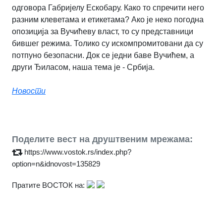
одговора Габријелу Ескобару. Како то спречити него
разним клеветама и етикетама? Ако је неко погодна
опозиција за Вучићеву власт, то су представници
бившег режима. Толико су искомпромитовани да су
потпуно безопасни. Док се једни баве Вучићем, а
други Ђиласом, наша тема је - Србија.
Новости
Поделите вест на друштвеним мрежама:
https://www.vostok.rs/index.php?
option=n&idnovost=135829
Пратите ВОСТОК на: