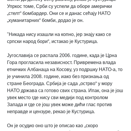
Упркос томе, Срби су успели да оборе амерички
„стелт“ бомбардер. Они се и данас сећају НАТО
„хуманитарних“ бомби, додао је он.
"Никада нису изашли на копно, јер знају како се
српски народ бори“, истакао је Кустурица.
Југославија се распала 2006. године, када је Црна
Гора прогласила независност. Привремена влада
етничких Албанаца на Косову, уз подршку НАТО-а, то
је учинила 2008. године, иако без признања од
стране Београда. Србија је сада „острво“ у мору
НАТО држава са готово свих страна. Ипак, она је још
увек место где нису сви медији под контролом
Запада и где се још увек може дићи глас против
неправде и цензуре, рекао је Кустурица.
Он је осудио оно што је описао као „скоро