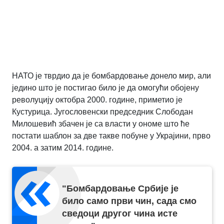
НАТО је тврдио да је бомбардовање донело мир, али
једино што је постигао било је да омогући обојену
револуцију октобра 2000. године, приметио је
Кустурица. Југословенски председник Слободан
Милошевић збачен је са власти у ономе што ће
постати шаблон за две такве побуне у Украјини, прво
2004. а затим 2014. године.
"
Бомбардовање Србије је
било само први чин, сада смо
сведоци другог чина исте