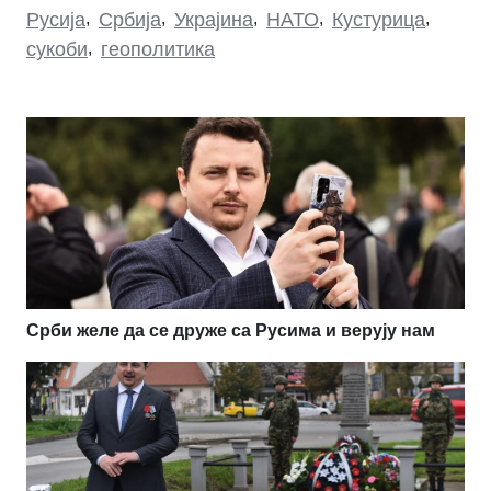
Русија
,
Србија
,
Украјина
,
НАТО
,
Кустурица
,
сукоби
,
геополитика
Срби желе да се друже са Русима и верују нам