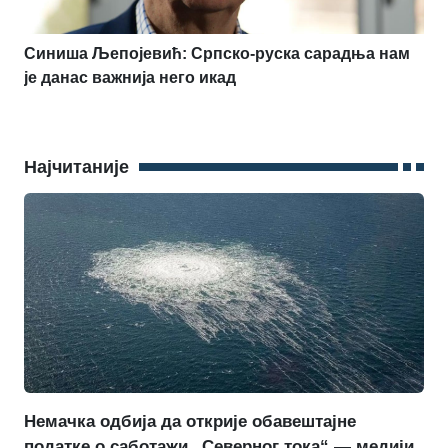
Синиша Љепојевић: Српско-руска сарадња нам
је данас важнија него икад
Најчитаније
Немачка одбија да открије обавештајне
податке о саботажи „Северног тока“ — медији