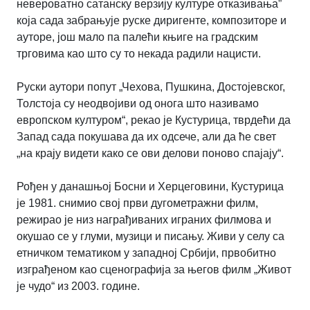
невероватно сатанску верзију културе отказивања”
која сада забрањује руске диригенте, композиторе и
ауторе, још мало па палећи књиге на градским
трговима као што су то некада радили нацисти.
Руски аутори попут „Чехова, Пушкина, Достојевског,
Толстоја су неодвојиви од онога што називамо
европском културом“, рекао је Кустурица, тврдећи да
Запад сада покушава да их одсече, али да ће свет
„на крају видети како се ови делови поново спајају“.
Рођен у данашњој Босни и Херцеговини, Кустурица
је 1981. снимио свој први дугометражни филм,
режирао је низ награђиваних играних филмова и
окушао се у глуми, музици и писању. Живи у селу са
етничком тематиком у западној Србији, првобитно
изграђеном као сценографија за његов филм „Живот
је чудо“ из 2003. године.