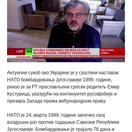
Актуелни сукоб око Украјине је у суштини наставак
НАТО бомбардовања Југославије 1999. године,
рекао је за РТ прослављени српски редитељ Емир
Кустурица, указујући на континуитет русофобије и
презира Запада према међународном праву.
НАТО је 24. марта 1999. године започео свој
ваздушни рат против тадашње Савезне Републике
Југославије. Бомбардовање је трајало 78 дана и