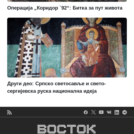
Операција „Коридор `92“: Битка за пут живота
Други део: Српско светосавље и свето-
сергијевска руска национална идеја