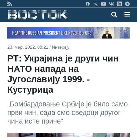
23. мар. 2022, 08:21 /
Интервју
РТ: Украјина је други чин
НАТО напада на
Југославију 1999. -
Кустурица
„Бомбардовање Србије је било само
први чин, сада смо сведоци другог
чина исте приче“