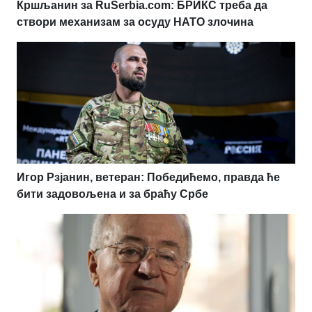
Кршљанин за RuSerbia.com: БРИКС треба да
створи механизам за осуду НАТО злочина
Игор Рзјанин, ветеран: Победићемо, правда ће
бити задовољена и за браћу Србе