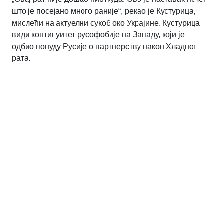
што је посејано много раније“, рекао је Кустурица,
мислећи на актуелни сукоб око Украјине. Кустурица
види континуитет русофобије на Западу, који је
одбио понуду Русије о партнерству након Хладног
рата.