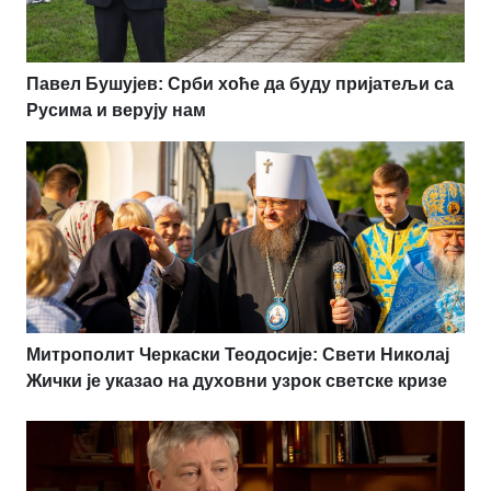
Павел Бушујев: Срби хоће да буду пријатељи са
Русима и верују нам
Митрополит Черкаски Теодосије: Свети Николај
Жички је указао на духовни узрок светске кризе