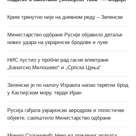
Крим тренутно није на дневном реду – Зеленски
Министарство одбране Русије објавило детаље
нових удара на украјинске бродове и луке
НИС пустио у пробни рад гасне електране
„Банатско Милошево“ и „Српска Црња“
Зеленски је по налогу Израела напао теретни брод
у Каспијском мору, тврди Иран
Русија гађала украјински аеродром и логистичке
објекте, саопштило Министарство одбране
Момир Стојановић: Неко из државног апарата