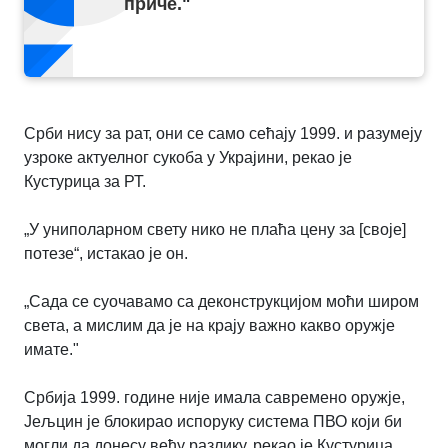
приче.
"
Срби нису за рат, они се само сећају 1999. и разумеју
узроке актуелног сукоба у Украјини, рекао је
Кустурица за РТ.
„У униполарном свету нико не плаћа цену за [своје]
потезе“, истакао је он.
„Сада се суочавамо са деконструкцијом моћи широм
света, а мислим да је на крају важно какво оружје
имате."
Србија 1999. године није имала савремено оружје,
Јељцин је блокирао испоруку система ПВО који би
могли да донесу већу разлику, рекао је Кустурица.