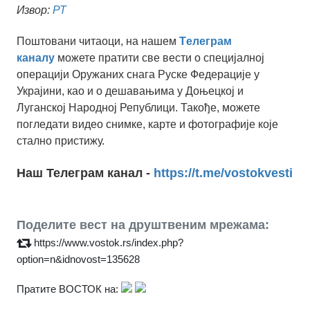
Извор:
РТ
Поштовани читаоци, на нашем
Tелеграм
каналу
можете пратити све вести о специјалној
операцији Оружаних снага Руске Федерације у
Украјини, као и о дешавањима у Доњецкој и
Луганској Народној Републици. Такође, можете
погледати видео снимке, карте и фотографије које
стално пристижу.
Наш Телеграм канал -
https://t.me/vostokvesti
Поделите вест на друштвеним мрежама:
https://www.vostok.rs/index.php?
option=n&idnovost=135628
Пратите ВОСТОК на: