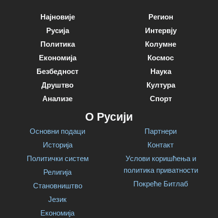
Најновије
Регион
Русија
Интервју
Политика
Колумне
Економија
Космос
Безбедност
Наука
Друштво
Култура
Анализе
Спорт
О Русији
Основни подаци
Партнери
Историја
Контакт
Политички систем
Услови коришћења и
политика приватности
Религија
Покреће Битлаб
Становништво
Језик
Економија