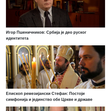
Игор Пшеничников: Србија је део руског
идентитета
Епископ ремезијански Стефан: Постоји
симфонија и јединство обе Цркве и државе