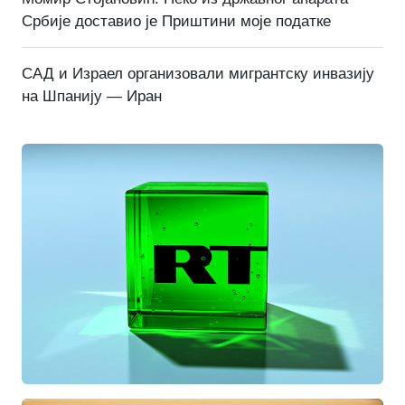
Србије доставио је Приштини моје податке
САД и Израел организовали мигрантску инвазију
на Шпанију — Иран