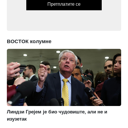
Претплатите се
ВОСТОК колумне
Линдзи Грејем је био чудовиште, али не и
изузетак