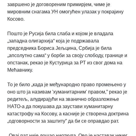
завршено је договореним примирјем, чиме је
мировним снагама УН омогућен улазак у покрајину
Косово.
Пошто је Русија била слаба и којом је владала
„западна олигархија“ која је подржавала
председника Бориса Јељцина, Србија је била
„апсолутно сама“ у борби за своју слободу, границе и
опстанак, рекао је Кустурица за РТ из свог дома на
Мећавнику.
То је било „када је међународно право промењено у
оно што ја називам 'хуманитарним' правом,” рекао је
редитељ, алудирајући на званично образложење
НАТО-а да покушава да заустави хуманитарну
катастрофу на Косову, а касније је створена доктрина
„одговорности за заштиту” да би се оправдао рат.
„Овај рат није дошао ниоткуда. Ово је наставак нечег