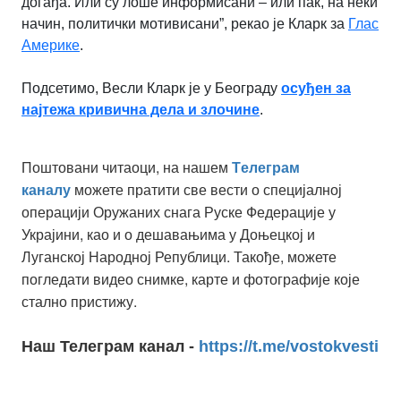
догађа. Или су лоше информисани – или пак, на неки
начин, политички мотивисани”, рекао је Кларк
за
Глас
Америке
.
Подсетимо, Весли Кларк је у Београду
осуђен за
најтежа кривична дела и злочине
.
Поштовани читаоци, на нашем
Tелеграм
можете пратити све вести о специјалној
каналу
операцији Оружаних снага Руске Федерације у
Украјини, као и о дешавањима у Доњецкој и
Луганској Народној Републици. Такође, можете
погледати видео снимке, карте и фотографије које
стално пристижу.
Наш Телеграм канал -
https://t.me/vostokvesti