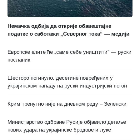
Немачка одбија да открије обавештајне
податке о саботажи „Северног тока“ — медији
Европске елите ће „саме себе уништити“ — руски
посланик
Шесторо погинуло, десетине повређених у
украјинском нападу на руски индустријски погон
Крим тренутно није на дневном реду – Зеленски
Министарство одбране Русије објавило детаље
нових удара на украјинске бродове и луке