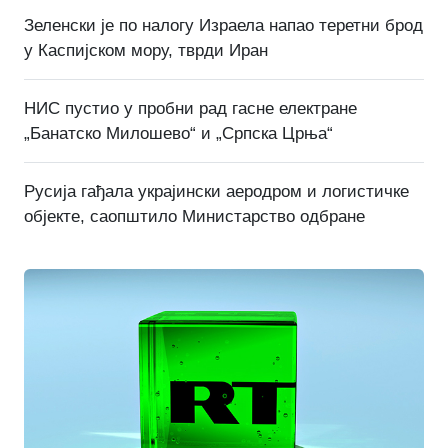
Зеленски је по налогу Израела напао теретни брод
у Каспијском мору, тврди Иран
НИС пустио у пробни рад гасне електране
„Банатско Милошево“ и „Српска Црња“
Русија гађала украјински аеродром и логистичке
објекте, саопштило Министарство одбране