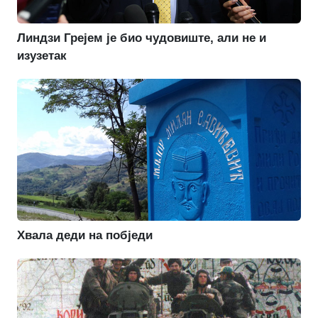
Линдзи Грејем је био чудовиште, али не и
изузетак
Хвала деди на побједи