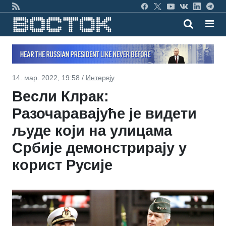
14. мар. 2022, 19:58 /
Интервју
Весли Клрак:
Разочаравајуће је видети
људе који на улицама
Србије демонстрирају у
корист Русије