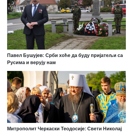
Павел Бушујев: Срби хоће да буду пријатељи са
Русима и верују нам
Митрополит Черкаски Теодосије: Свети Николај