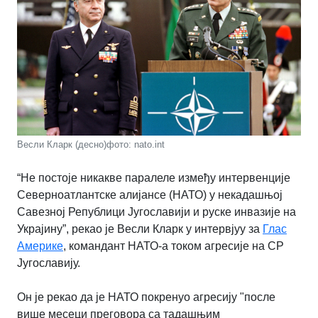
Весли Кларк (десно)фото: nato.int
“Не постоје никакве паралеле између интервенције
Северноатлантске алијансе (НАТО) у некадашњој
Савезној Републици Југославији и руске инвазије на
Украјину”, рекао је Весли Кларк у интервјуу за
Глас
Америке
, командант НАТО-а током агресије на СР
Југославију.
Он је рекао да је НАТО покренуо агресију "после
више месеци преговора са тадашњим