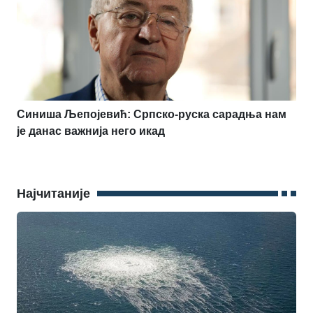
Синиша Љепојевић: Српско-руска сарадња нам
је данас важнија него икад
Најчитаније