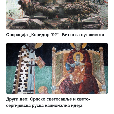
Операција „Коридор `92“: Битка за пут живота
Други део: Српско светосавље и свето-
сергијевска руска национална идеја