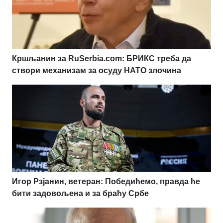
Кршљанин за RuSerbia.com: БРИКС треба да
створи механизам за осуду НАТО злочина
Игор Рзјанин, ветеран: Победићемо, правда ће
бити задовољена и за браћу Србе