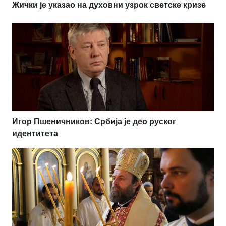
Жички је указао на духовни узрок светске кризе
Игор Пшеничников: Србија је део руског
идентитета