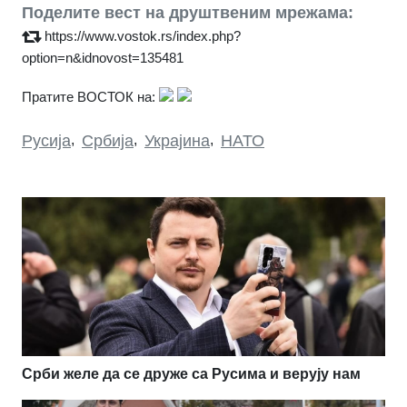
Поделите вест на друштвеним мрежама:
https://www.vostok.rs/index.php?
option=n&idnovost=135481
Пратите ВОСТОК на:
Русија
,
Србија
,
Украјина
,
НАТО
Срби желе да се друже са Русима и верују нам