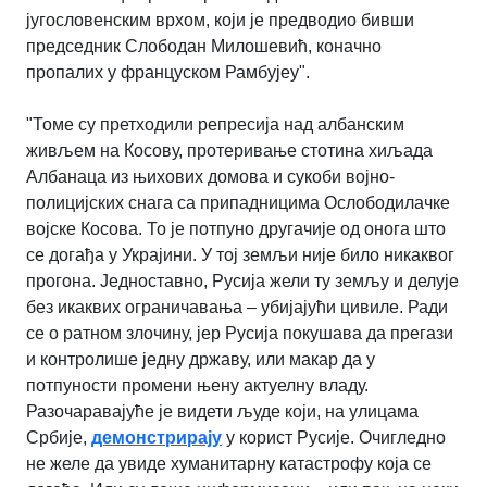
југословенским врхом, који је предводио бивши
председник Слободан Милошевић, коначно
пропалих у француском Рамбујеу".
"Томе су претходили репресија над албанским
живљем на Косову, протеривање стотина хиљада
Албанаца из њихових домова и сукоби војно-
полицијских снага са припадницима Ослободилачке
војске Косова.
То је потпуно другачије од онога што
се догађа у Украјини. У тој земљи није било никаквог
прогона. Једноставно, Русија жели ту земљу и делује
без икаквих ограничавања – убијајући цивиле. Ради
се о ратном злочину, јер Русија покушава да прегази
и контролише једну државу, или макар да у
потпуности промени њену актуелну владу.
Разочаравајуће је видети људе који, на улицама
Србије,
демонстрирају
у корист Русије. Очигледно
не желе да увиде хуманитарну катастрофу која се