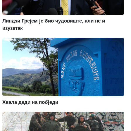
Линдзи Грејем је био чудовиште, али не и
изузетак
Хвала деди на побједи