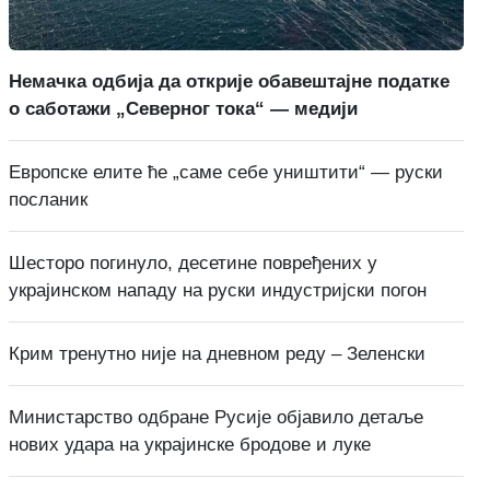
Немачка одбија да открије обавештајне податке
о саботажи „Северног тока“ — медији
Европске елите ће „саме себе уништити“ — руски
посланик
Шесторо погинуло, десетине повређених у
украјинском нападу на руски индустријски погон
Крим тренутно није на дневном реду – Зеленски
Министарство одбране Русије објавило детаље
нових удара на украјинске бродове и луке