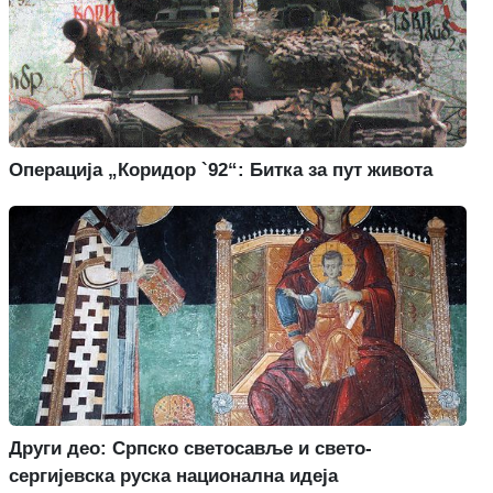
Операција „Коридор `92“: Битка за пут живота
Други део: Српско светосавље и свето-
сергијевска руска национална идеја