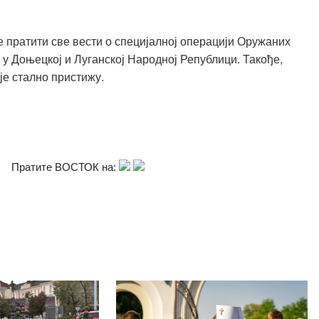
 пратити све вести о специјалној операцији Оружаних
 у Доњецкој и Луганској Народној Републици. Такође,
је стално пристижу.
Пратите ВОСТОК на: