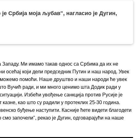
 је Србија моја љубав", нагласио је Дугин,
 Западу. Ми имамо такав однос са Србима да их не
ни осећај који дели председник Путин и наш народ. Увек
да можемо помоћи. Наше друштво и наши народи ће увек
што Вучић ради, и ми много ценимо шта Додик ради у
ситуацији. Избећи увођење санкција против Русије је
т казне, као што су радили у протеклих 25-30 година.
овенско буђење наступити. Касније ћете видети благодети
о смо започели", рекао је Дугин, одговарајући на наше