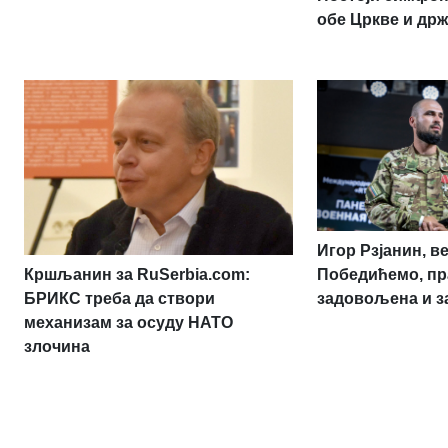
обе Цркве и др
Игор Рзјанин, в
Кршљанин за RuSerbia.com:
Победићемо, пр
БРИКС треба да створи
задовољена и з
механизам за осуду НАТО
злочина