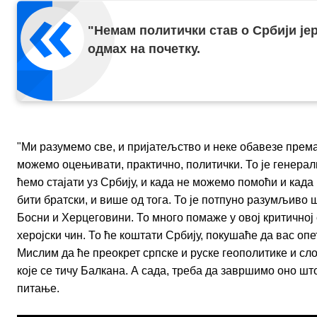
"Немам политички став о Србији јер
одмах на почетку.
"Ми разумемо све, и пријатељство и неке обавезе према
можемо оцењивати, практично, политички. То је генерал
ћемо стајати уз Србију, и када не можемо помоћи и ка
бити братски, и више од тога. То је потпуно разумљиво 
Босни и Херцеговини. То много помаже у овој критичној 
херојски чин. То ће коштати Србију, покушаће да вас опе
Мислим да ће преокрет српске и руске геополитике и сл
које се тичу Балкана. А сада, треба да завршимо оно шт
питање.