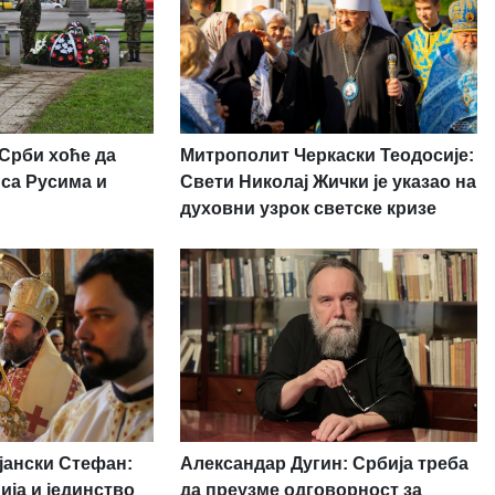
 Срби хоће да
Митрополит Черкаски Теодосије:
 са Русима и
Свети Николај Жички је указао на
духовни узрок светске кризе
јански Стефан:
Александар Дугин: Србија треба
ија и јединство
да преузме одговорност за