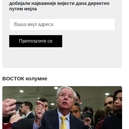
добијали најважније вијести дана директно
путем мејла
Претплатите се
ВОСТОК колумне