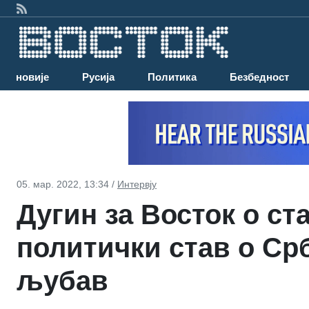
Најновије
Русија
Политика
Безбедност
05. мар. 2022, 13:34 /
Интервју
Дугин за Восток о ст
политички став о Срб
љубав