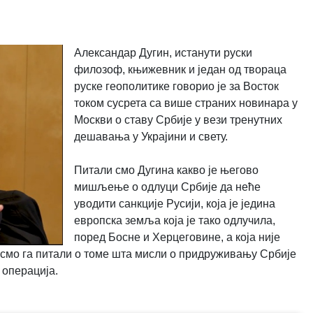
Александар Дугин, истанути руски
филозоф, књижевник и један од твораца
руске геополитике говорио је за Восток
током сусрета са више страних новинара у
Москви о ставу Србије у вези тренутних
дешавања у Украјини и свету.
Питали смо Дугина какво је његово
мишљење о одлуци Србије да неће
уводити санкције Русији, која је једина
европска земља која је тако одлучила,
поред Босне и Херцеговине, а која није
 смо га питали о томе шта мисли о придруживању Србије
а операција.