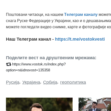
Поштовани читаоци, на нашем
можете
Tелеграм каналу
снага Руске Федерације у Украјини, као и о дешавањима
можете погледати видео снимке, карте и фотографије ко
Наш Телеграм канал -
https://t.me/vostokvesti
Поделите вест на друштвеним мрежама:
https://www.vostok.rs/index.php?
option=n&idnovost=135358
Русија
,
Украјина
,
Србија
,
геополитика