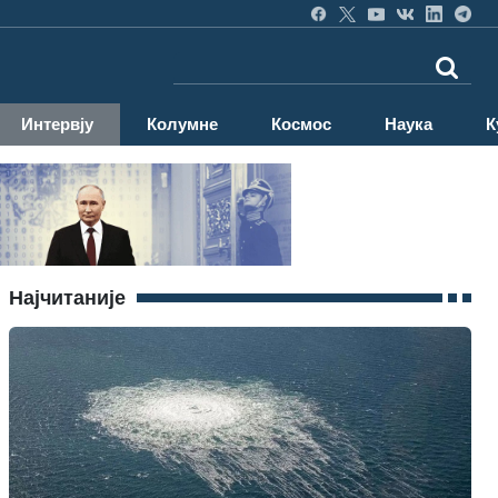
Интервју
Колумне
Космос
Наука
К
Најчитаније