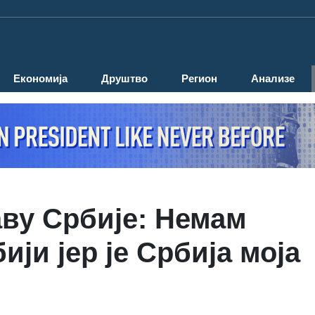
Економија
Друштво
Регион
Анализе
аву Србије: Немам
ији јер је Србија моја