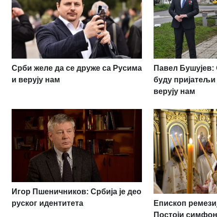
Срби желе да се друже са Русима
Павел Бушујев:
и верују нам
буду пријатељи
верују нам
Игор Пшеничников: Србија је део
Епископ ремези
руског идентитета
Постоји симфон