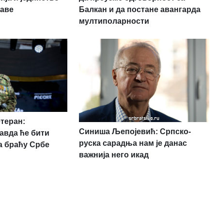
жаве
Балкан и да постане авангарда
мултиполарности
етеран:
Синиша Љепојевић: Српско-
авда ће бити
руска сарадња нам је данас
а браћу Србе
важнија него икад