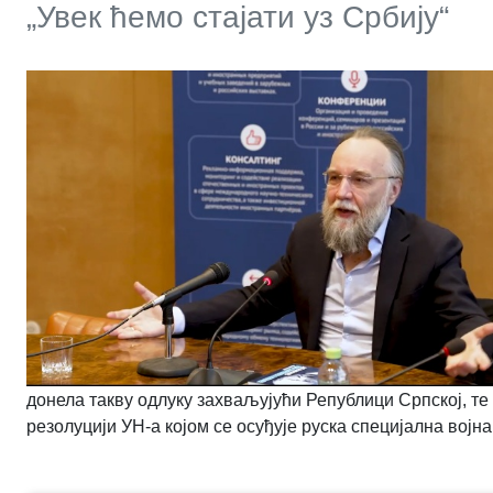
„Увек ћемо стајати уз Србију“
донела такву одлуку захваљујући Републици Српској, те
резолуцији УН-а којом се осуђује руска специјална војн