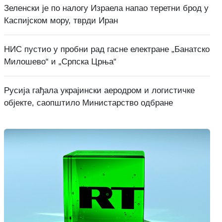
Зеленски је по налогу Израела напао теретни брод у
Каспијском мору, тврди Иран
НИС пустио у пробни рад гасне електране „Банатско
Милошево“ и „Српска Црња“
Русија гађала украјински аеродром и логистичке
објекте, саопштило Министарство одбране