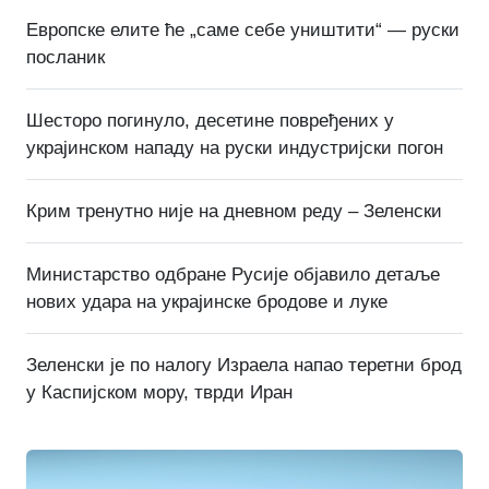
Европске елите ће „саме себе уништити“ — руски
посланик
Шесторо погинуло, десетине повређених у
украјинском нападу на руски индустријски погон
Крим тренутно није на дневном реду – Зеленски
Министарство одбране Русије објавило детаље
нових удара на украјинске бродове и луке
Зеленски је по налогу Израела напао теретни брод
у Каспијском мору, тврди Иран