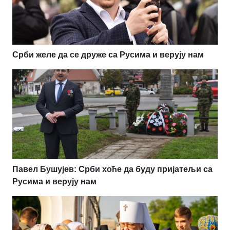
Срби желе да се друже са Русима и верују нам
Павел Бушујев: Срби хоће да буду пријатељи са
Русима и верују нам