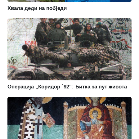
Хвала деди на побједи
Операција „Коридор `92“: Битка за пут живота