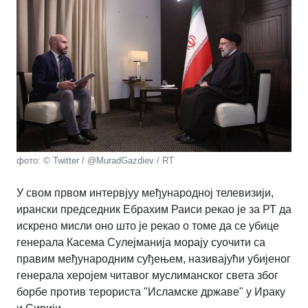
фото: © Twitter / @MuradGazdiev / RT
У свом првом интервјуу међународној телевизији,
ирански председник Ебрахим Раиси рекао је за РТ да
искрено мисли оно што је рекао о томе да се убице
генерала Касема Сулејманија морају суочити са
правим међународним суђењем, називајући убијеног
генерала херојем читавог муслиманског света због
борбе против терориста "Исламске државе" у Ираку