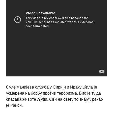
Сулејманијева служба у Сирији и Ираку „била је
усмерена на борбу против тероризма. Био је ту да
спасава животе људи. Сви на свету то знају“, рекао
је Раиси.