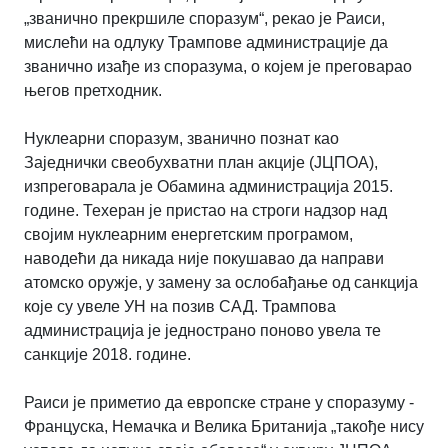
„званично прекршиле споразум“, рекао је Раиси,
мислећи на одлуку Трампове администрације да
званично изађе из споразума, о којем је преговарао
његов претходник.
Нуклеарни споразум, званично познат као
Заједнички свеобухватни план акције (ЈЦПОА),
изпреговарала је Обамина администрација 2015.
године. Техеран је пристао на строги надзор над
својим нуклеарним енергетским програмом,
наводећи да никада није покушавао да направи
атомско оружје, у замену за ослобађање од санкција
које су увеле УН на позив САД. Трампова
администрација је једнострано поново увела те
санкције 2018. године.
Раиси је приметио да европске стране у споразуму -
Француска, Немачка и Велика Британија „такође нису