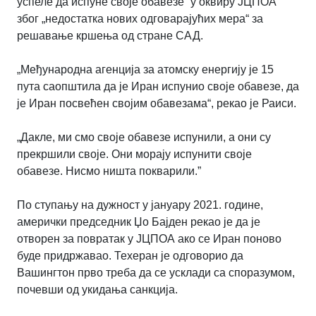
успеле да испуне своје обавезе“ у оквиру ЈЦПОА
због „недостатка нових одговарајућих мера“ за
решавање кршења од стране САД.
„Међународна агенција за атомску енергију је 15
пута саопштила да је Иран испунио своје обавезе, да
је Иран посвећен својим обавезама“, рекао је Раиси.
„Дакле, ми смо своје обавезе испунили, а они су
прекршили своје. Они морају испунити своје
обавезе. Нисмо ништа покварили.”
По ступању на дужност у јануару 2021. године,
амерички председник Џо Бајден рекао је да је
отворен за повратак у ЈЦПОА ако се Иран поново
буде придржавао. Техеран је одговорио да
Вашингтон прво треба да се усклади са споразумом,
почевши од укидања санкција.