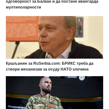
одговорност за Балкан и да постане авангарда
мултиполарности
Кршљанин за RuSerbia.com: БРИКС треба да
створи механизам за осуду НАТО злочина