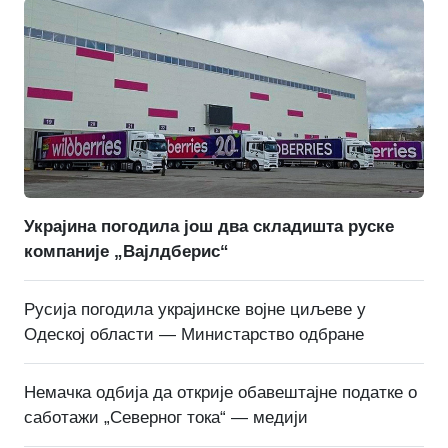
Украјина погодила још два складишта руске
компаније „Вајлдберис“
Русија погодила украјинске војне циљеве у
Одеској области — Министарство одбране
Немачка одбија да открије обавештајне податке о
саботажи „Северног тока“ — медији