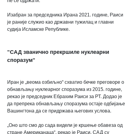
ће се одржати.
“
Изабран за председника Ирана 2021. године, Раиси
је раније служио као државни тужилац и главни
судија Исламске Републике.
"САД
званично прекршиле
нуклеарни
споразум"
Иран је „веома озбиљно“ схватио бечке преговоре о
обнављању нуклеарног споразума из 2015. године,
рекао је председник Ебрахим Раиси за РТ. Додао је
да препрека обнављању споразума остаје одбијање
Вашингтона да се придржава његових услова.
„Оно што смо до сада видели је кршење обавеза од
стране Американаца“, рекао је Раиси. САД су