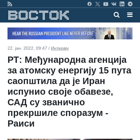
22. јан. 2022, 09:47 /
Интервју
РТ: Међународна агенција
за атомску енергију 15 пута
саопштила да је Иран
испунио своје обавезе,
САД су званично
прекршиле споразум -
Раиси