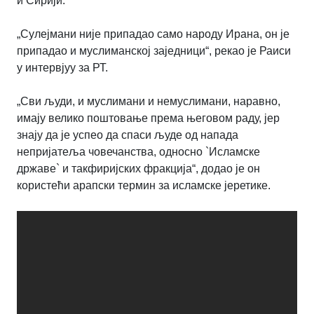
и Сирији.
„Сулејмани није припадао само народу Ирана, он је
припадао и муслиманској заједници“, рекао је Раиси
у интервјуу за РТ.
„Сви људи, и муслимани и немуслимани, наравно,
имају велико поштовање према његовом раду, јер
знају да је успео да спаси људе од напада
непријатеља човечанства, односно `Исламске
државе` и такфиријских фракција“, додао је он
користећи арапски термин за исламске јеретике.