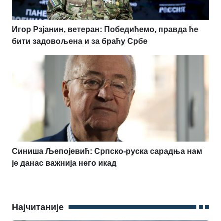
Игор Рзјанин, ветеран: Победићемо, правда ће
бити задовољена и за браћу Србе
Синиша Љепојевић: Српско-руска сарадња нам
је данас важнија него икад
Најчитаније