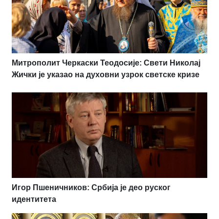
Митрополит Черкаски Теодосије: Свети Николај
Жички је указао на духовни узрок светске кризе
Игор Пшеничников: Србија је део руског
идентитета