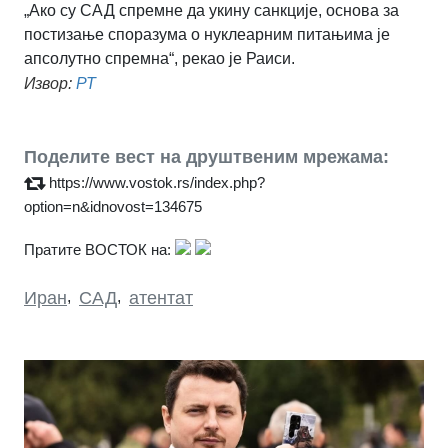
„Ако су САД спремне да укину санкције, основа за
постизање споразума о нуклеарним питањима је
апсолутно спремна“, рекао је Раиси.
Извор:
РТ
Поделите вест на друштвеним мрежама:
https://www.vostok.rs/index.php?
option=n&idnovost=134675
Пратите ВОСТОК на:
Иран
,
САД
,
атентат