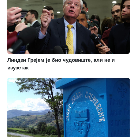
Линдзи Грејем је био чудовиште, али не и
изузетак