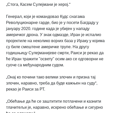
„Стога, Касем Сулејмани је херој.“
Генерал, који је командовао Кудс снагама
Револуционарне гарде, био је у посети Багдаду у
јануару 2020. године када је убијен у нападу
америчког дрона. У знак одмазде, Иран је испалио
пројектиле на неколико војних база у Ираку у којима
су биле смештене америчке трупе. На другу
годишњицу Сулејманијеве смрти, Раиси је рекао да
ће Иран тражити "освету" осим ако се одговорни не
суоче са међународним судом.
„Онај ко почини тако велики злочин и призна тај
злочин, наравно, треба да буде кажњен на суду“,
рекао је Раиси за РТ.
„Обећање да ће се заштитити потлачени и казнити
тлачитељи је, наравно, искрено обећање и сигурно