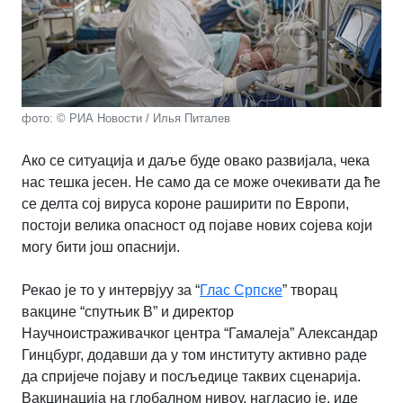
фото: © РИА Новости / Илья Питалев
Ако се ситуација и даље буде овако развијала, чека
нас тешка јесен. Не само да се може очекивати да ће
се делта сој вируса короне раширити по Европи,
постоји велика опасност од појаве нових сојева који
могу бити још опаснији.
Рекао је то у интервјуу за “
Глас Српске
” творац
вакцине “спутњик В” и директор
Научноистраживачког центра “Гамалеја” Александар
Гинцбург, додавши да у том институту активно раде
да спријече појаву и посљедице таквих сценарија.
Вакцинација на глобалном нивоу, нагласио је, иде