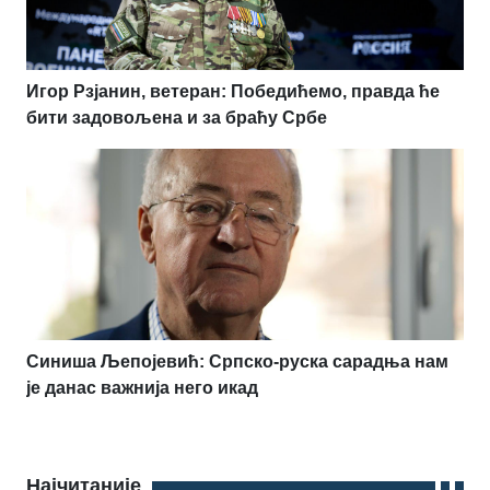
Игор Рзјанин, ветеран: Победићемо, правда ће
бити задовољена и за браћу Србе
Синиша Љепојевић: Српско-руска сарадња нам
је данас важнија него икад
Најчитаније