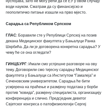
нуспојава, зато не могу рећи да се ЕУ у овом случају
води науком. Сматрам да су финансијско и
геополитичко питање изашли на прво мјесто.
Сарадња са Републиком Српском
ГЛАС
: Боравили сте у Републици Српској на позив
декана Медицинског факултета у Бањалуци Ранка
Шкрбића. Да ли је договорена конкретна сарадња? У
чему ће се она огледати?
ГИНЦБУРГ
: Имали смо успјешне разговоре на ову
тему. Договорили смо тијесну сарадњу Медицинског
факултета у Бањалуци са Институтом “Гамалеја” и
Сеченовским универзитетом. Сарадња ће бити
усмјерена на праћење и размјену података у борби
против “ковида”, размјену специјалиста, организацију
конференција и слично. Предсједник деветог
Свјетског конгреса о патофизиологији Сергеј