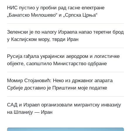
НИС пустио у пробни рад гасне електране
„Банатско Милошево“ и „Српска Црња“
Зеленски је по налогу Израела напао теретни брод
у Каспијском мору, тврди Иран
Русија гађала украјински аеродром и логистичке
објекте, саопштило Министарство одбране
Момир Стојановић: Неко из државног апарата
Србије доставио је Приштини моје податке
САД и Израел организовали мигрантску инвазију
на Шпанију — Иран