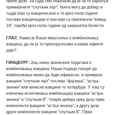
треће дозе. За сада смо показали да је за то најбоље
примијенити “спутњик лајт”. Њега могу да добију и
људи који су вакцинисани и то кроз пола године
послије вакцинације и они који су прележали “ковид
19”, такође кроз пола године од завршетка болести.
ГЛАС
: Какво је Ваше мишљење о комбиновању
вакцина, да ли је то препоручљиво и какве ефекте
даје?
ГИНЦБУРГ
: Још нема званичних података о
комбиновању вакцина. Наши подаци говоре да
комбиновање може да буде ефикасно, а примјена
вакцине “спутњик лајт” послије “фајзера”, “астра-
зенеке” или кинеске вакцине то потврђује. У току су
клиничка испитивања комбинација вакцина “астра-
зенека” и “спутњик В”. Човјек добија прву дозу прве
компоненте вакцине “астра-зенека”, а другу дозу
друге компоненте вакцине “спутњик В”. Први