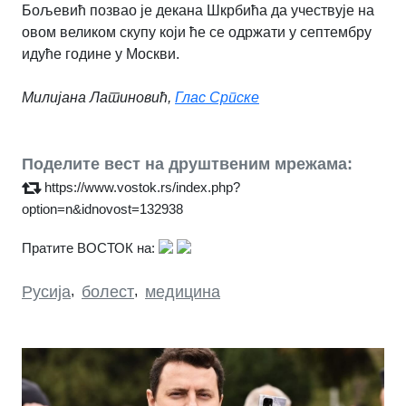
Бољевић позвао је декана Шкрбића да учествује на
овом великом скупу који ће се одржати у септембру
идуће године у Москви.
Милијана Латиновић,
Глас Српске
Поделите вест на друштвеним мрежама:
https://www.vostok.rs/index.php?
option=n&idnovost=132938
Пратите ВОСТОК на:
Русија
,
болест
,
медицина