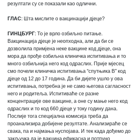
резултати су се показали као одлични.
ГЛАС
: Шта мислите о вакцинацији дјеце?
ГИНЦБУРГ
: То је врло озбиљно питање.
Вакцинација дјеце је неопходна, али да би се
дозволила примјена неке вакцине код дјеце, она
мора да прође озбиљна клиничка испитивања и то
много озбиљнија него код одраслих. Прије мјесец
смо почели клиничка испитивања “спутњика В” код
дјеце од 12 до 17 година. Да би дијете ушло у ова
испитивања, потребна је не само његова сагласност
него и родитеља. Испитиваће се разне
концентрације ове вакцине, а оне су мање него код
одраслих и то код 660 дјеце у току годину дана.
Послије тога специјална комисија треба да
проанализира добијене резултате. Анализираће се
свака, па и најмања нуспојава. И тек када дођемо до
закључка да је вакцина ефикасна и потпуно