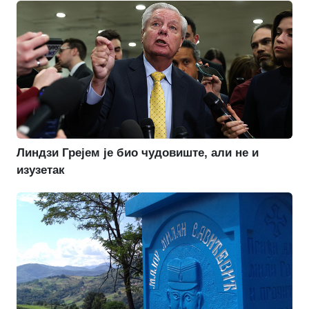
Линдзи Грејем је био чудовиште, али не и
изузетак