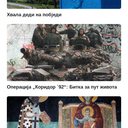
Хвала деди на побједи
Операција „Коридор `92“: Битка за пут живота