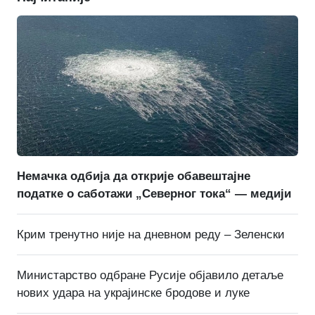
Немачка одбија да открије обавештајне
податке о саботажи „Северног тока“ — медији
Крим тренутно није на дневном реду – Зеленски
Министарство одбране Русије објавило детаље
нових удара на украјинске бродове и луке