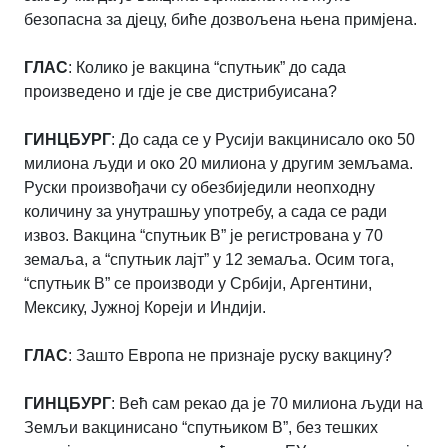
безопасна за дјецу, биће дозвољена њена примјена.
ГЛАС
: Колико је вакцина “спутњик” до сада
произведено и гдје је све дистрибуисана?
ГИНЦБУРГ
: До сада се у Русији вакцинисало око 50
милиона људи и око 20 милиона у другим земљама.
Руски произвођачи су обезбиједили неопходну
количину за унутрашњу употребу, а сада се ради
извоз. Вакцина “спутњик В” је регистрована у 70
земаља, а “спутњик лајт” у 12 земаља. Осим тога,
“спутњик В” се производи у Србији, Аргентини,
Мексику, Јужној Кореји и Индији.
ГЛАС
: Зашто Европа не признаје руску вакцину?
ГИНЦБУРГ
: Већ сам рекао да је 70 милиона људи на
Земљи вакцинисано “спутњиком В”, без тешких