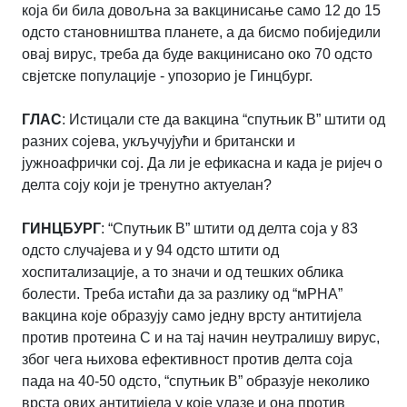
која би била довољна за вакцинисање само 12 до 15
одсто становништва планете, а да бисмо побиједили
овај вирус, треба да буде вакцинисано око 70 одсто
свјетске популације - упозорио је Гинцбург.
ГЛАС
: Истицали сте да вакцина “спутњик В” штити од
разних сојева, укључујући и британски и
јужноафрички сој. Да ли је ефикасна и када је ријеч о
делта соју који је тренутно актуелан?
ГИНЦБУРГ
: “Спутњик В” штити од делта соја у 83
одсто случајева и у 94 одсто штити од
хоспитализације, а то значи и од тешких облика
болести. Треба истаћи да за разлику од “мРНА”
вакцина које образују само једну врсту антитијела
против протеина С и на тај начин неутралишу вирус,
због чега њихова ефективност против делта соја
пада на 40-50 одсто, “спутњик В” образује неколико
врста ових антитијела у које улазе и она против