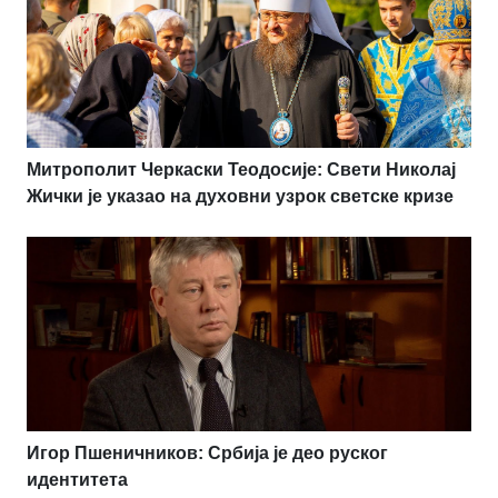
Митрополит Черкаски Теодосије: Свети Николај
Жички је указао на духовни узрок светске кризе
Игор Пшеничников: Србија је део руског
идентитета