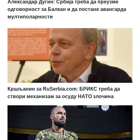
Александар Дугин: Србија треба да преузме
одговорност за Балкан и да постане авангарда
мултиполарности
Кршљанин за RuSerbia.com: БРИКС треба да
створи механизам за осуду НАТО злочина