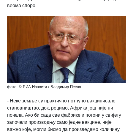
веома споро.
фото: © РИА Новости / Владимир Песня
- Неке земље су практично потпуно вакцинисале
становништво, док, рецимо, Африка још није ни
почела. Ако би сада све фабрике и погони у свијету
започели производњу само једне вакцине, није
важно које, могли бисмо да произведемо количину