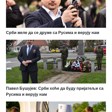
Срби желе да се друже са Русима и верују нам
Павел Бушујев: Срби хоће да буду пријатељи са
Русима и верују нам