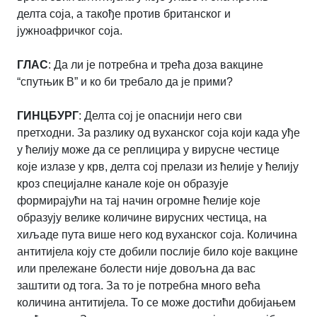
делта соја, а такође против британског и
јужноафричког соја.
ГЛАС
: Да ли је потребна и трећа доза вакцине
“спутњик В” и ко би требало да је прими?
ГИНЦБУРГ
: Делта сој је опаснији него сви
претходни. За разлику од вуханског соја који када уђе
у ћелију може да се реплицира у вирусне честице
које излазе у крв, делта сој прелази из ћелије у ћелију
кроз специјалне канале које он образује
формирајући на тај начин огромне ћелије које
образују велике количине вирусних честица, на
хиљаде пута више него код вуханског соја. Количина
антитијела коју сте добили послије било које вакцине
или прележане болести није довољна да вас
заштити од тога. За то је потребна много већа
количина антитијела. То се може достићи добијањем