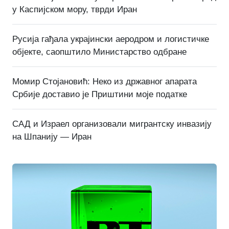
у Каспијском мору, тврди Иран
Русија гађала украјински аеродром и логистичке
објекте, саопштило Министарство одбране
Момир Стојановић: Неко из државног апарата
Србије доставио је Приштини моје податке
САД и Израел организовали мигрантску инвазију
на Шпанију — Иран