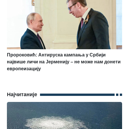
Пророковић: Антируска кампања у Србији
највише личи на Јерменију – не може нам донети
европеизацију
Најчитаније