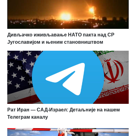
Дивљачко иживљавање НАТО пакта над СР
Југославијом и њеним становништвом
Рат Иран — САД-Израел: Детаљније на нашем
Телеграм каналу