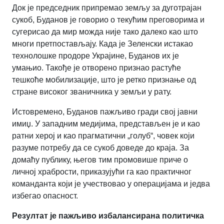
Док је председник припремао земљу за дуготрајан
сукоб, Буданов је говорио о текућим преговорима и
сугерисао да мир можда није тако далеко као што
многи претпостављају. Када је Зеленски истакао
технолошке продоре Украјине, Буданов их је
умањио. Такође је отворено признао растуће
тешкоће мобилизације, што је ретко признање од
стране високог званичника у земљи у рату.
Истовремено, Буданов пажљиво гради свој јавни
имиџ. У западним медијима, представљен је и као
ратни херој и као прагматични „голуб“, човек који
разуме потребу да се сукоб доведе до краја. За
домаћу публику, његов тим промовише приче о
личној храбрости, приказујући га као практичног
команданта који је учествовао у операцијама и једва
избегао опасност.
Резултат је пажљиво избалансирана политичка