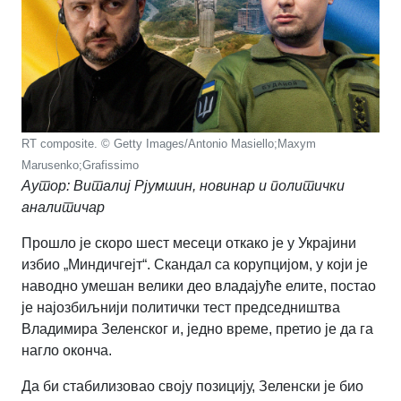
RT composite. © Getty Images/Antonio Masiello;Maxym
Marusenko;Grafissimo
Аутор: Виталиј Рјумшин, новинар и политички
аналитичар
Прошло је скоро шест месеци откако је у Украјини
избио „Миндичгејт“. Скандал са корупцијом, у који је
наводно умешан велики део владајуће елите, постао
је најозбиљнији политички тест председништва
Владимира Зеленског и, једно време, претио је да га
нагло оконча.
Да би стабилизовао своју позицију, Зеленски је био