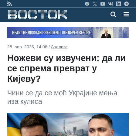
28. апр. 2026, 14:06 /
Анализе
Ножеви су извучени: да ли
се спрема преврат у
Кијеву?
Чини се да се моћ Украјине мења
иза кулиса