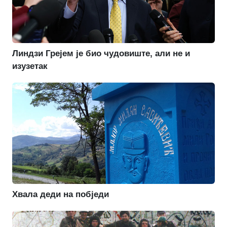
Линдзи Грејем је био чудовиште, али не и
изузетак
Хвала деди на побједи