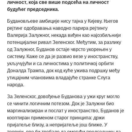
личност, која све више подсећа на личност
будућег председника.
Будановљеве амбиције нису тајна у Кијеву. Његов
рејтинг одобравања наводно парира рејтингу
Валерија Залужног, некада виђен као најозбиљнији
потенцијални ривал Зеленског. Међутим, за разлику
од Залужног, Буданов остаје чврсто укорењен у
систему. Каже се да је развио везе у иностранству,
укључујући и са личностима у политичкој орбити
Доналда Трампа, док код куће ужива подршку међу
утицајним члановима владајуће странке Слуга
народа.
За Зеленског, довођење Буданова у ужи круг могло
се чинити логичним потезом. Док је Залужни био
маргинализиран и послат у иностранство, Буданов је
кооптиран применом старог принципа: држи
пријатеље близу, а непријатеље још ближе. У
теорији, ово би требало да омогући председнику да