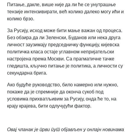
Питање, дакле, више није да ли ће се унутрашње
тензије интензивирати, већ колико далеко могу ићи и
колико брзо.
За Русију, исход може бити мање важан од процеса.
Без обзира да ли Зеленски, Буданов или нека друга
личност заузимају председничку функцију, кијевска
политичка класа остаје углавном непријатељски
настројена према Москви. Са прагматичне тачке
гледишта, кључно питање је политика, а личности су
секундарна брига.
Ако будуће руководство, било намерно или нужно,
покаже да је спремније да оконча сукоб под
условима прихватљивим за Русију, онда ће то, на
крају крајева, бити одлучујући фактор.
Овај чланак је први пут објављен у онлајн новинама