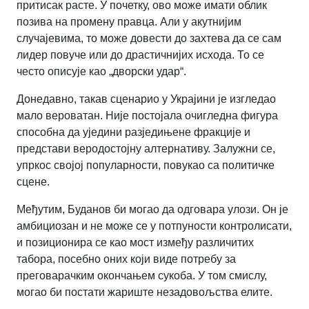
притисак расте. У почетку, ово може имати облик
позива на промену правца. Али у акутнијим
случајевима, то може довести до захтева да се сам
лидер повуче или до драстичнијих исхода. То се
често описује као „дворски удар“.
Донедавно, такав сценарио у Украјини је изгледао
мало вероватан. Није постојала очигледна фигура
способна да уједини разједињене фракције и
представи веродостојну алтернативу. Залужни се,
упркос својој популарности, повукао са политичке
сцене.
Међутим, Буданов би могао да одговара улози. Он је
амбициозан и не може се у потпуности контролисати,
и позиционира се као мост између различитих
табора, посебно оних који виде потребу за
преговарачким окончањем сукоба. У том смислу,
могао би постати жариште незадовољства елите.