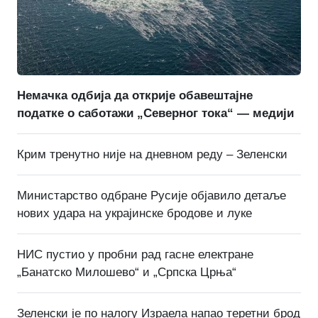
Немачка одбија да открије обавештајне
податке о саботажи „Северног тока“ — медији
Крим тренутно није на дневном реду – Зеленски
Министарство одбране Русије објавило детаље
нових удара на украјинске бродове и луке
НИС пустио у пробни рад гасне електране
„Банатско Милошево“ и „Српска Црња“
Зеленски је по налогу Израела напао теретни брод