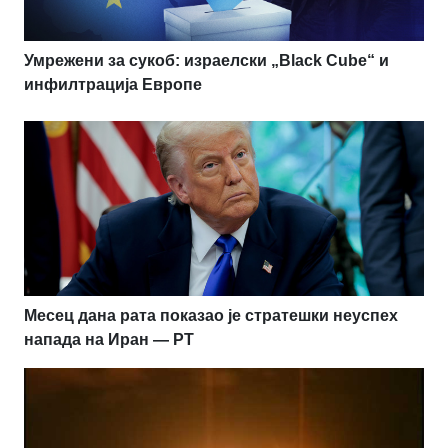
Умрежени за сукоб: израелски „Black Cube“ и
инфилтрација Европе
Месец дана рата показао је стратешки неуспех
напада на Иран — РТ