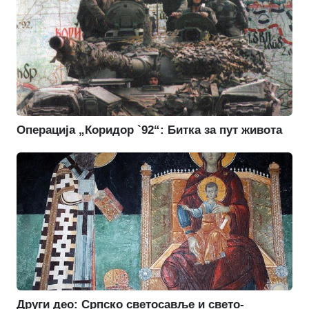
Операција „Коридор `92“: Битка за пут живота
Други део: Српско светосавље и свето-