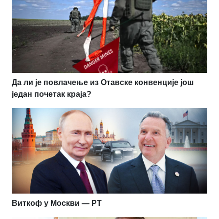
Да ли је повлачење из Отавске конвенције још
један почетак краја?
Виткоф у Москви — РТ