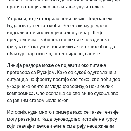
прати потенцијално неслагање унутар елите.
У пракси, то је створило нови ризик. Подизањем
Буданова у центар моћи, Зеленски му је дао и
видљивост и институционални утицај. Шеф
председничког кабинета више није позадинска
фигура већ кључни политички актер, способан да
обликује наративе и, потенцијално, савезе.
Линија раздора може се појавити око питања
преговора са Русијом. Како се сукоб одуговлачи и
ситуација на фронту постаје све тежа, све већи део
украјинске елите изгледа фаворизује неки облик
компромиса. Ово осећање се све више сукобљава
са јавним ставом Зеленског.
Историја нуди много примера како се такве тензије
могу развијати. Када руководство истраје на курсу
који значајни делови елите сматрају неодрживим,