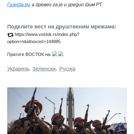
Газета.ру
, а превео га је и уредио тим РТ.
Поделите вест на друштвеним мрежама:
https://www.vostok.rs/index.php?
option=n&idnovost=144885
Пратите ВОСТОК на:
Украјина
,
Зеленски
,
Русија