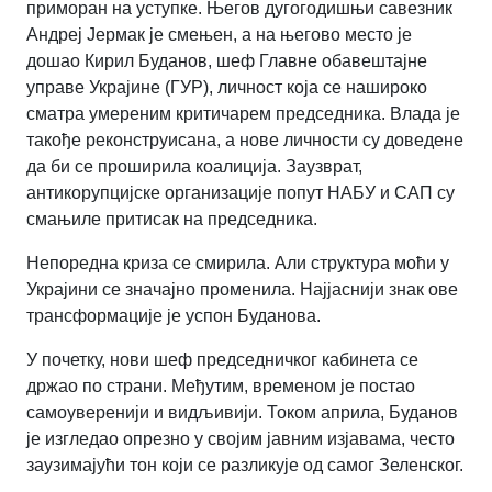
приморан на уступке. Његов дугогодишњи савезник
Андреј Јермак је смењен, а на његово место је
дошао Кирил Буданов, шеф Главне обавештајне
управе Украјине (ГУР), личност која се нашироко
сматра умереним критичарем председника. Влада је
такође реконструисана, а нове личности су доведене
да би се проширила коалиција. Заузврат,
антикорупцијске организације попут НАБУ и САП су
смањиле притисак на председника.
Непоредна криза се смирила. Али структура моћи у
Украјини се значајно променила. Најјаснији знак ове
трансформације је успон Буданова.
У почетку, нови шеф председничког кабинета се
држао по страни. Међутим, временом је постао
самоуверенији и видљивији. Током априла, Буданов
је изгледао опрезно у својим јавним изјавама, често
заузимајући тон који се разликује од самог Зеленског.