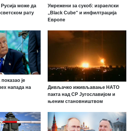
Умрежени за сукоб: израелски
 Русија може да
„Black Cube“ и инфилтрација
 светском рату
Европе
 показао је
Дивљачко иживљавање НАТО
пех напада на
пакта над СР Југославијом и
њеним становништвом