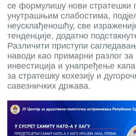
се формулишу нови стратешки п
унутрашњим слабостима, подје
неусклађеношћу, све изражениј
тенденције, додатно подстакну
Различити приступи сагледавању
наводи као примарни разлог з
инвестиција и унапређење капа
за стратешку кохезију и дугоро
савезничких држава.