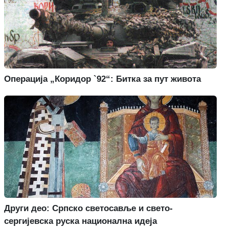
Операција „Коридор `92“: Битка за пут живота
Други део: Српско светосавље и свето-
сергијевска руска национална идеја