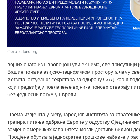
Фото: cdpirs.org
војних снага из Европе још увијек нема, све присутнији
Вашингтона ка азијско-пацифичком простору, а чему све
Хегзета, актуелног секретара за одбрану САД, као и под
који предвиђају повлачење војника поново отварају пита
безбједносни вакум у Европи.
Према извјештају Међународног института за стратешке с
третира питања одбране Европе у одсуству Сједињених 
замјене америчких капацитета могли достићи билион дол
Процјена обухвата једнократне трошкове набавке у расп