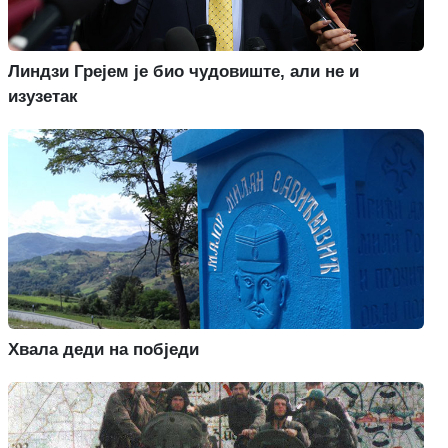
Линдзи Грејем је био чудовиште, али не и
изузетак
Хвала деди на побједи