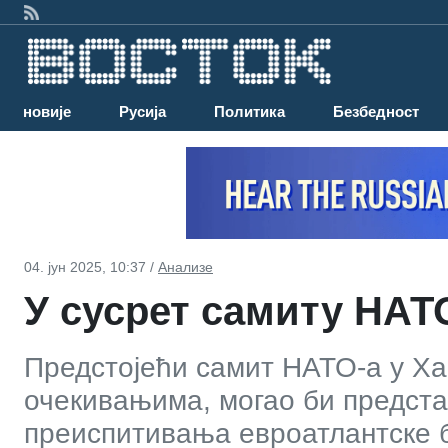
Најновије
Русија
Политика
Безбедност
04. јун 2025, 10:37 /
Анализе
У сусрет самиту НАТО
Предстојећи самит НАТО-а у Хаг
очекивањима, могао би предст
преиспитивања евроатлантске б