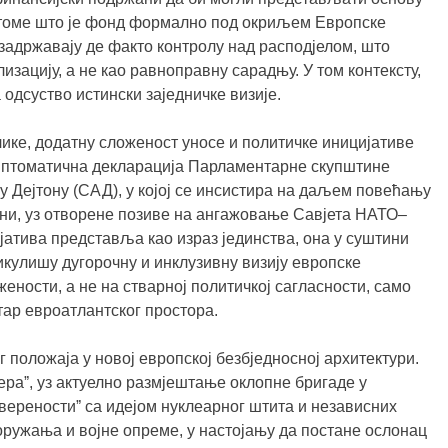
 томе што је фонд формално под окриљем Европске
задржавају де факто контролу над расподјелом, што
ацију, а не као равноправну сарадњу. У том контексту,
 одсуство истински заједничке визије.
ике, додатну сложеност уносе и политичке иницијативе
имптоматична декларација Парламентарне скупштине
 у Дејтону (САД), у којој се инсистира на даљем повећању
ни, уз отворене позиве на ангажовање Савјета НАТО–
ијатива представља као израз јединства, она у суштини
икулишу дугорочну и инклузивну визију европске
ености, а не на стварној политичкој сагласности, само
тар евроатлантског простора.
 положаја у новој европској безбједносној архитектури.
раˮ, уз актуелно размјештање оклопне бригаде у
вереностиˮ са идејом нуклеарног штита и независних
оружања и војне опреме, у настојању да постане ослонац