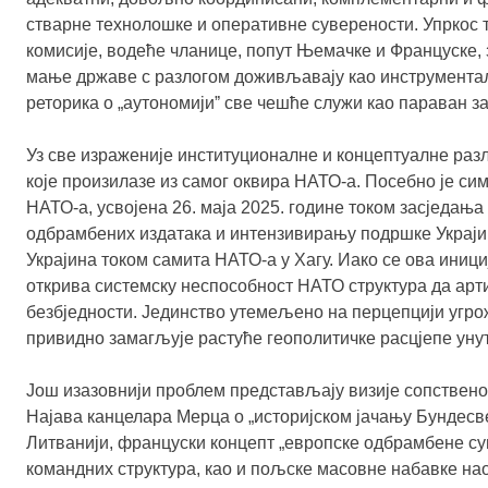
стварне технолошке и оперативне суверености. Упркос
комисије, водеће чланице, попут Њемачке и Француске, 
мање државе с разлогом доживљавају као инструментализ
реторика о „аутономијиˮ све чешће служи као параван за
Уз све израженије институционалне и концептуалне разл
које произилазе из самог оквира НАТО-а. Посебно је с
НАТО-а, усвојена 26. маја 2025. године током засједања
одбрамбених издатака и интензивирању подршке Украји
Украјина током самита НАТО-а у Хагу. Иако се ова иниц
открива системску неспособност НАТО структура да арт
безбједности. Јединство утемељено на перцепцији угрож
привидно замагљује растуће геополитичке расцјепе уну
Још изазовнији проблем представљају визије сопственог
Најава канцелара Мерца о „историјском јачању Бундесве
Литванији, француски концепт „европске одбрамбене су
командних структура, као и пољске масовне набавке на