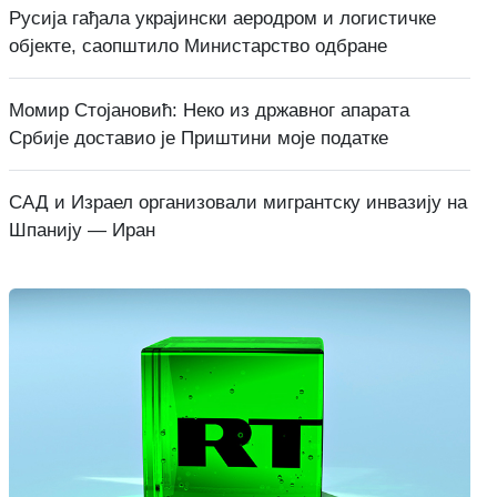
Русија гађала украјински аеродром и логистичке
објекте, саопштило Министарство одбране
Момир Стојановић: Неко из државног апарата
Србије доставио је Приштини моје податке
САД и Израел организовали мигрантску инвазију на
Шпанију — Иран