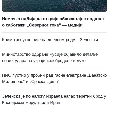
Немачка одбија да открије обавештајне податке
о саботажи „Северног тока“ — медији
Крим тренутно није на дневном реду – Зеленски
Министарство одбране Русије објавило детаље
нових удара на украјинске бродове и луке
НИС пустио у пробни рад гасне електране „Банатско
Милошево“ и „Српска Црња“
Зеленски је по налогу Израела напао теретни брод у
Каспијском мору, тврди Иран