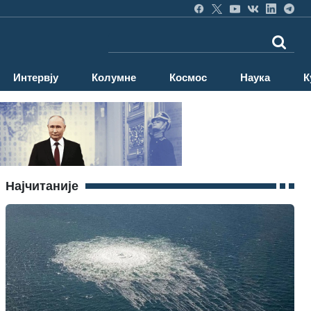
Интервју
Колумне
Космос
Наука
К
Најчитаније