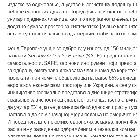
издатке за одржавање, људство и логистичку подршку, ш
већине европских држава. Поред финансијског оптерећ
унутар појединих чланица, као и отпор јавног мњења п
додатно сужава простор за систематско јачање капаците
остаје суштински зависна од америчке моћи, и то не сам
Фонд Европске уније за одбрану, у износу од 150 милија
називом
Security Action for Europe
(SAFE), представљен ј
самосталности. SAFE, као нови инструмент који предс
за одбрану, омогућава државама чланицама да корист
пројеката, при чему је обавезно да најмање 65% вриједн
европском економском простору или Украјини, а све у ск
иницијатива формално представља дио шире стратегије
смањење зависности од спољњег ослонца, њена структу
да унутар ЕУ и даље доминира безбједносни приступ у
наставља да се у значајној мјери ослања на америчке и
И поред тога што неколико европских земаља, попут Фр
располажу развијеним одбрамбеним и технолошким капа
адекватни, довољно координисани, комплементарни и ф