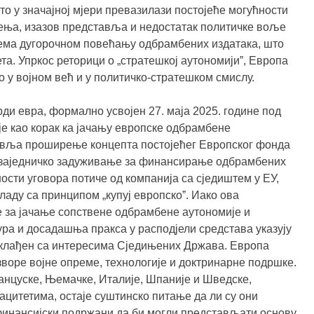
то у значајној мјери превазилази постојеће могућности
ења, изазов представља и недостатак политичке воље
рема дугорочном повећању одбрамбених издатака, што
та. Упркос реторици о „стратешкој аутономијиˮ, Европа
о у војном већ и у политичко-стратешком смислу.
рди евра, формално усвојен 27. маја 2025. године под
е као корак ка јачању европске одбрамбене
тавља проширење концепта постојећег Европског фонда
е заједничко задуживање за финансирање одбрамбених
ости уговора потиче од компанија са сједиштем у ЕУ,
ладу са принципом „купуј европскоˮ. Иако ова
 за јачање сопствене одбрамбене аутономије и
ра и досадашња пракса у расподјели средстава указују
склађен са интересима Сједињених Држава. Европа
зворе војне опреме, технологије и доктринарне подршке.
анцуске, Њемачке, Италије, Шпаније и Шведске,
цитетима, остаје суштинско питање да ли су они
инансијски подржани да би могли представљати основу