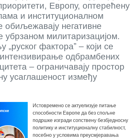
риоритети, Европу, оптерећену
лама и институционалном
е обиљежавају негативне
те убрзаном милитаризацијом.
 „руског фактораˮ – који се
а интензивирање одбрамбених
цитета – ограничавају простор
чну усаглашеност између
Истовремено се актуелизује питање
способности Европе да без спољне
подршке изгради сопствену безбједносну
политику и институционалну стабилност,
посебно у условима преусмјеравања