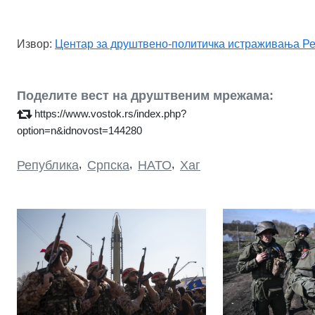
Извор:
Центар за друштвено-политичка истраживања Р
Поделите вест на друштвеним мрежама:
https://www.vostok.rs/index.php?
option=n&idnovost=144280
Република
,
Српска
,
НАТО
,
Хаг