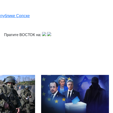
епублике Српске
Пратите ВОСТОК на: