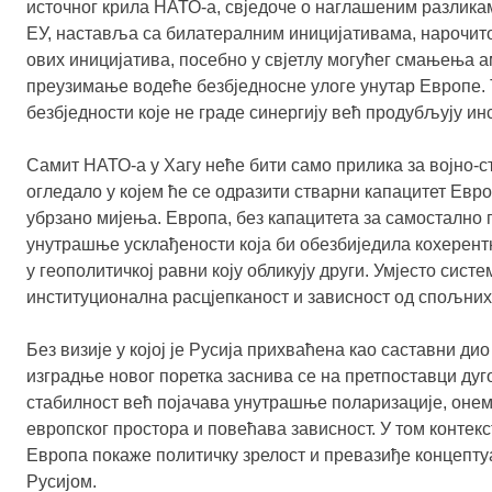
источног крила НАТО-а, свједоче о наглашеним разлика
ЕУ, наставља са билатералним иницијативама, нарочит
ових иницијатива, посебно у свјетлу могућег смањења ам
преузимање водеће безбједносне улоге унутар Европе. 
безбједности које не граде синергију већ продубљују ин
Самит НАТО-а у Хагу неће бити само прилика за војно-
огледало у којем ће се одразити стварни капацитет Евро
убрзано мијења. Европа, без капацитета за самостално
унутрашње усклађености која би обезбиједила кохерентн
у геополитичкој равни коју обликују други. Умјесто сист
институционална расцјепканост и зависност од спољних
Без визије у којој је Русија прихваћена као саставни д
изградње новог поретка заснива се на претпоставци дуг
стабилност већ појачава унутрашње поларизације, онем
европског простора и повећава зависност. У том контекс
Европа покаже политичку зрелост и превазиђе концепту
Русијом.