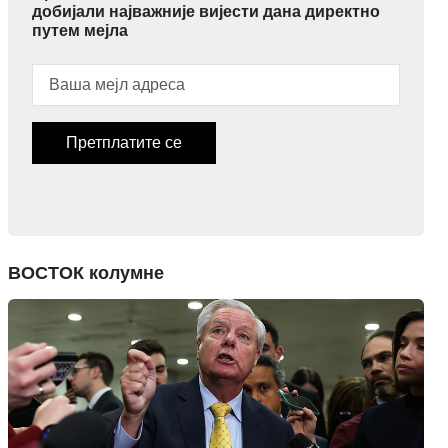
добијали најважније вијести дана директно
путем мејла
Претплатите се
ВОСТОК колумне