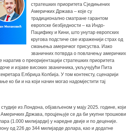
стратешких приоритета Сједињених
Америчких Држава – које су
традиционално сматране гарантом
европске безбједности – ка Индо-
Пацифику и Кини, што унутар европских
кругова подстиче све израженији страх од
смањења америчког присуства. Иако
званичних потврда о повлачењу америчких
 је наратив о преоријентацији стратешких приоритета
доче и изјаве високих званичника, укључујући Пита
секретара Елбриџа Колбија. У том контексту, сценарији
ње ко би и на који начин могао надомјестити тај
тудије из Лондона, објављеном у мају 2025. године, који
Америчких Држава, процјењује се да би укупни трошкови
ара (1.000 милијарди) у наредне двије и по деценије.
ону од 226 до 344 милијарде долара, као и додатне