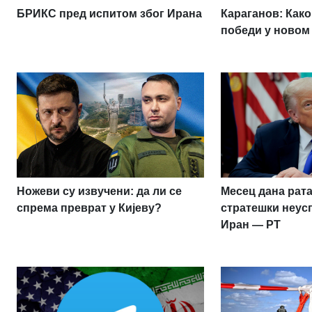
БРИКС пред испитом због Ирана
Караганов: Како
победи у новом
Ножеви су извучени: да ли се
Месец дана рата
спрема преврат у Кијеву?
стратешки неус
Иран — РТ