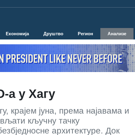
Економија
Друштво
Регион
Анализе
-а у Хагу
у, крајем јуна, према најавама и
ављати кључну тачку
езбједносне архитектуре. Док