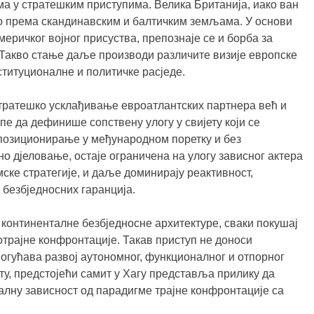
ма у стратешким приступима. Велика Британија, иако ван
о према скандинавским и балтичким земљама. У основи
еричког војног присуства, препознаје се и борба за
Такво стање даље производи различите визије европске
ституционалне и политичке расједе.
стратешко усклађивање евроатлантских партнера већ и
пе да дефинише сопствену улогу у свијету који се
 позиционирање у међународном поретку и без
о дјеловање, остаје ограничена на улогу зависног актера
емске стратегије, и даље доминирају реактивност,
 безбједносних гаранција.
ио континенталне безбједносне архитектуре, сваки покушај
отрајне конфронтације. Такав приступ не доноси
огућава развој аутономног, функционалног и отпорног
ту, предстојећи самит у Хагу представља прилику да
алну зависност од парадигме трајне конфронтације са