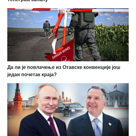
Да ли је повлачење из Отавске конвенције још
један почетак краја?