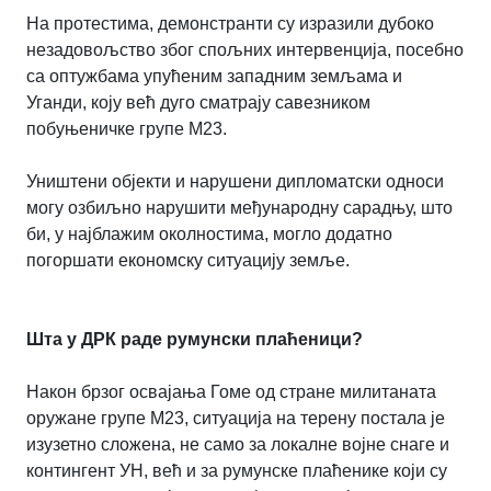
На протестима, демонстранти су изразили дубоко
незадовољство због спољних интервенција, посебно
са оптужбама упућеним западним земљама и
Уганди, коју већ дуго сматрају савезником
побуњеничке групе М23.
Уништени објекти и нарушени дипломатски односи
могу озбиљно нарушити међународну сарадњу, што
би, у најблажим околностима, могло додатно
погоршати економску ситуацију земље.
Шта у ДРК раде румунски плаћеници?
Након брзог освајања Гоме од стране милитаната
оружане групе М23, ситуација на терену постала је
изузетно сложена, не само за локалне војне снаге и
контингент УН, већ и за румунске плаћенике који су