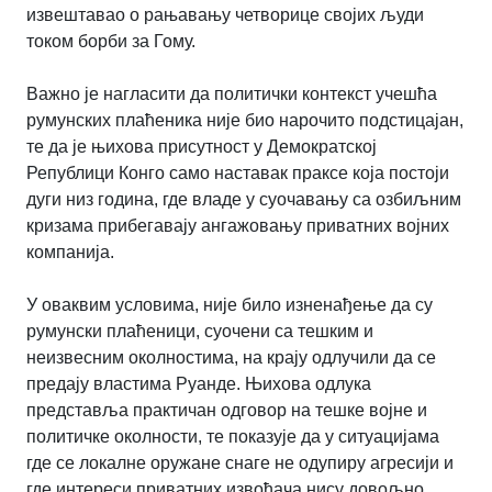
извештавао о рањавању четворице својих људи
током борби за Гому.
Важно је нагласити да политички контекст учешћа
румунских плаћеника није био нарочито подстицајан,
те да је њихова присутност у Демократској
Републици Конго само наставак праксе која постоји
дуги низ година, где владе у суочавању са озбиљним
кризама прибегавају ангажовању приватних војних
компанија.
У оваквим условима, није било изненађење да су
румунски плаћеници, суочени са тешким и
неизвесним околностима, на крају одлучили да се
предају властима Руанде. Њихова одлука
представља практичан одговор на тешке војне и
политичке околности, те показује да у ситуацијама
где се локалне оружане снаге не одупиру агресији и
где интереси приватних извођача нису довољно