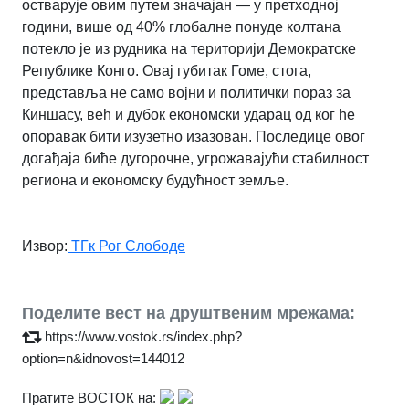
остварује овим путем значајан — у претходној
години, више од 40% глобалне понуде колтана
потекло је из рудника на територији Демократске
Републике Конго. Овај губитак Гоме, стога,
представља не само војни и политички пораз за
Киншасу, већ и дубок економски ударац од ког ће
опоравак бити изузетно изазован. Последице овог
догађаја биће дугорочне, угрожавајући стабилност
региона и економску будућност земље.
Извор:
ТГк Рог Слободе
Поделите вест на друштвеним мрежама:
https://www.vostok.rs/index.php?
option=n&idnovost=144012
Пратите ВОСТОК на: