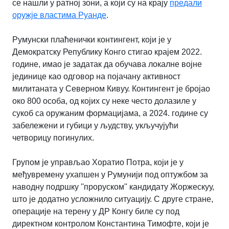
се нашли у ратној зони, а који су на крају
предали
оружје властима Руанде
.
Румунски плаћенички контингент, који је у
Демократску Републику Конго стигао крајем 2022.
године, имао је задатак да обучава локалне војне
јединице као одговор на појачану активност
милитаната у Северном Кивуу. Контингент је бројао
око 800 особа, од којих су неке често долазиле у
сукоб са оружаним формацијама, а 2024. године су
забележени и губици у људству, укључујући
четворицу погинулих.
Групом је управљао Хоратио Потра, који је у
међувремену ухапшен у Румунији под оптужбом за
наводну подршку ''проруском'' кандидату Жоржескуу,
што је додатно усложнило ситуацију. С друге стране,
операције на терену у ДР Конгу биле су под
директном контролом Константина Тимофте, који је