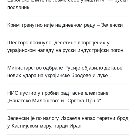
посланик
Крим тренутно није на дневном реду – Зеленски
Шесторо погинуло, десетине повређених у
украјинском нападу на руски индустријски погон
Министарство одбране Русије објавило детаље
нових удара на украјинске бродове и луке
НИС пустио у пробни рад гасне електране
„Банатско Милошево“ и „Српска Црња“
Зеленски је по налогу Израела напао теретни брод
у Каспијском мору, тврди Иран