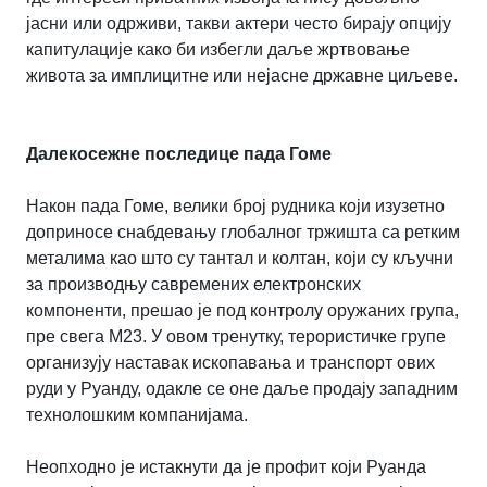
јасни или одрживи, такви актери често бирају опцију
капитулације како би избегли даље жртвовање
живота за имплицитне или нејасне државне циљеве.
Далекосежне последице пада Гоме
Након пада Гоме, велики број рудника који изузетно
доприносе снабдевању глобалног тржишта са ретким
металима као што су тантал и колтан, који су кључни
за производњу савремених електронских
компоненти, прешао је под контролу оружаних група,
пре свега М23. У овом тренутку, терористичке групе
организују наставак ископавања и транспорт ових
руди у Руанду, одакле се оне даље продају западним
технолошким компанијама.
Неопходно је истакнути да је профит који Руанда