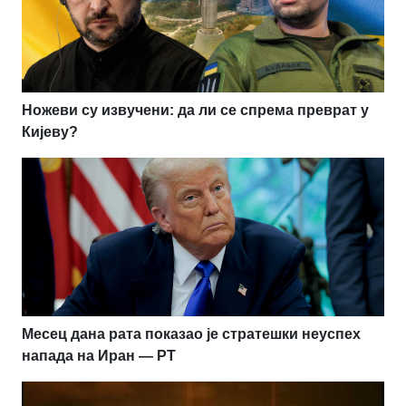
Ножеви су извучени: да ли се спрема преврат у
Кијеву?
Месец дана рата показао је стратешки неуспех
напада на Иран — РТ