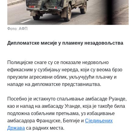
Фото: АФП
Дипломатске мисије у пламену незадовољства
Полицијске снаге су се показале недовољно
ефикасним у сузбијању нереда, који су веома брзо
преузели агресивни облик, укључујући пљачку и
нападе на дипломатске представништва.
Посебно је истакнуто спаљивање амбасаде Руанде,
као и напад на амбасаду Уганде, која је такође била
подложна озбиљним претњама, уз избацивање
амбасадора Француске, Белгије и
Сједињених
Држава
са радних места.