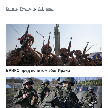
Конго
,
Руанда
,
Африка
БРИКС пред испитом због Ирана