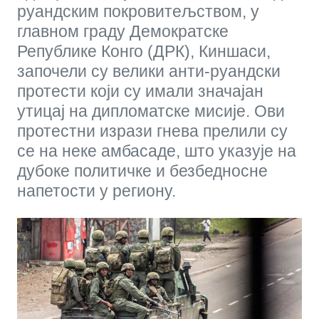
руандским покровитељством, у
главном граду Демократске
Републике Конго (ДРК), Киншаси,
започели су велики анти-руандски
протести који су имали значајан
утицај на дипломатске мисије. Ови
протестни изрази гнева прелили су
се на неке амбасаде, што указује на
дубоке политичке и безбедносне
напетости у региону.