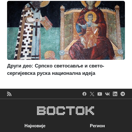
Други део: Српско светосавље и свето-
сергијевска руска национална идеја
Најновије
Регион