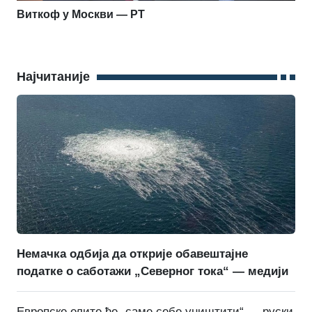
Виткоф у Москви — РТ
Најчитаније
Немачка одбија да открије обавештајне
податке о саботажи „Северног тока“ — медији
Европске елите ће „саме себе уништити“ — руски