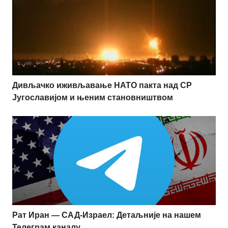
Дивљачко иживљавање НАТО пакта над СР
Југославијом и њеним становништвом
Рат Иран — САД-Израел: Детаљније на нашем
Телеграм каналу