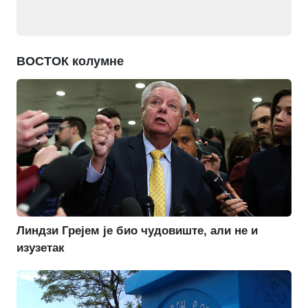
ВОСТОК колумне
Линдзи Грејем је био чудовиште, али не и
изузетак