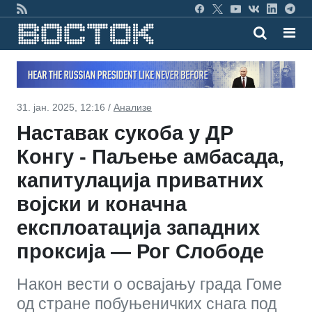
31. јан. 2025, 12:16 /
Анализе
Наставак сукоба у ДР
Конгу - Паљење амбасада,
капитулација приватних
војски и коначна
експлоатација западних
проксија — Рог Слободе
Након вести о освајању града Гоме
од стране побуњеничких снага под