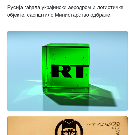
Русија гађала украјински аеродром и логистичке
објекте, саопштило Министарство одбране