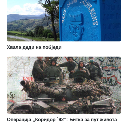
Хвала деди на побједи
Операција „Коридор `92“: Битка за пут живота