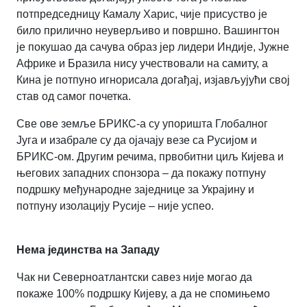
потпредседницу Камалу Харис, чије присуство је
било прилично неуверљиво и површно. Вашингтон
је покушао да сачува образ јер лидери Индије, Јужне
Африке и Бразила нису учествовали на самиту, а
Кина је потпуно игнорисала догађај, изјављујући свој
став од самог почетка.
Све ове земље БРИКС-а су упоришта Глобалног
Југа и изабрале су да ојачају везе са Русијом и
БРИКС-ом. Другим речима, првобитни циљ Кијева и
његових западних спонзора – да покажу потпуну
подршку међународне заједнице за Украјину и
потпуну изолацију Русије – није успео.
Нема јединства на Западу
Чак ни Северноатлантски савез није могао да
покаже 100% подршку Кијеву, а да не спомињемо