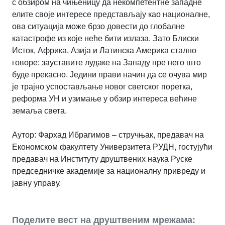
с обзиром на чињеницу да некомпетентне западне
елите своје интересе представљају као националне,
ова ситуација може брзо довести до глобалне
катастрофе из које неће бити излаза. Зато Блиски
Исток, Африка, Азија и Латинска Америка стално
говоре: зауставите лудаке на Западу пре него што
буде прекасно. Једини прави начин да се очува мир
је трајно успостављање новог светског поретка,
реформа УН и узимање у обзир интереса већине
земаља света.
Аутор:
Фархад Ибрагимов – стручњак, предавач на
Економском факултету Универзитета РУДН, гостујући
предавач на Институту друштвених наука Руске
председничке академије за националну привреду и
јавну управу.
Поделите вест на друштвеним мрежама: