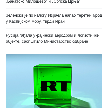
„Банатско Милошево“ и „Српска Црња“
Зеленски је по налогу Израела напао теретни брод
у Каспијском мору, тврди Иран
Русија гађала украјински аеродром и логистичке
објекте, саопштило Министарство одбране