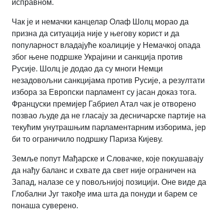
исправном.
Чак је и немачки канцелар Олаф Шолц морао да
призна да ситуација није у његову корист и да
популарност владајуће коалиције у Немачкој опада
због њене подршке Украјини и санкција против
Русије. Шолц је додао да су многи Немци
незадовољни санкцијама против Русије, а резултати
избора за Европски парламент су јасан доказ тога.
Француски премијер Габриел Атал чак је отворено
позвао људе да не гласају за десничарске партије на
текућим унутрашњим парламентарним изборима, јер
би то ограничило подршку Париза Кијеву.
Земље попут Мађарске и Словачке, које покушавају
да нађу баланс и схвате да свет није ограничен на
Запад, налазе се у повољнијој позицији. Оне виде да
Глобални Југ такође има шта да понуди и барем се
понаша суверено.