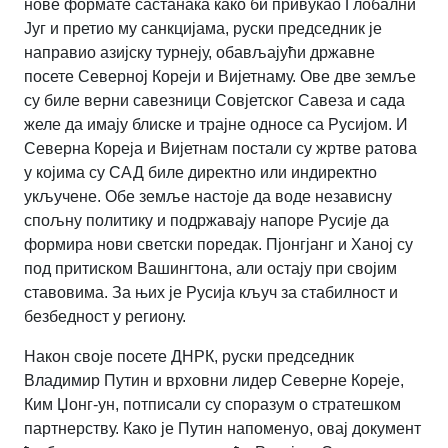
нове формате састанака како би привукао Глобални
Југ и претио му санкцијама, руски председник је
направио азијску турнеју, обављајући државне
посете Северној Кореји и Вијетнаму. Ове две земље
су биле верни савезници Совјетског Савеза и сада
желе да имају блиске и трајне односе са Русијом. И
Северна Кореја и Вијетнам постали су жртве ратова
у којима су САД биле директно или индиректно
укључене. Обе земље настоје да воде независну
спољну политику и подржавају напоре Русије да
формира нови светски поредак. Пјонгјанг и Ханој су
под притиском Вашингтона, али остају при својим
ставовима. За њих је Русија кључ за стабилност и
безбедност у региону.
Након своје посете ДНРК, руски председник
Владимир Путин и врховни лидер Северне Кореје,
Ким Џонг-ун, потписали су споразум о стратешком
партнерству. Како је Путин напоменуо, овај документ