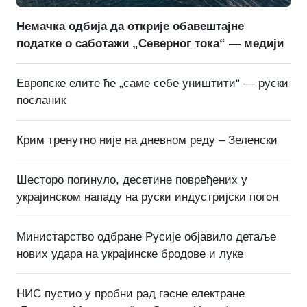
Немачка одбија да открије обавештајне
податке о саботажи „Северног тока“ — медији
Европске елите ће „саме себе уништити“ — руски
посланик
Крим тренутно није на дневном реду – Зеленски
Шесторо погинуло, десетине повређених у
украјинском нападу на руски индустријски погон
Министарство одбране Русије објавило детаље
нових удара на украјинске бродове и луке
НИС пустио у пробни рад гасне електране