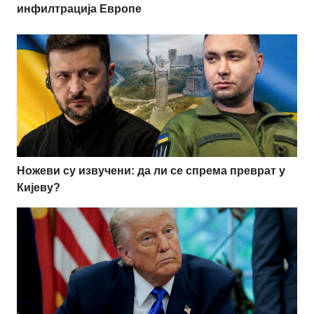
инфилтрација Европе
Ножеви су извучени: да ли се спрема преврат у
Кијеву?