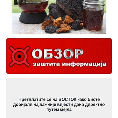
Претплатите се на ВОСТОК како бисте
добијали најважније вијести дана директно
путем мејла