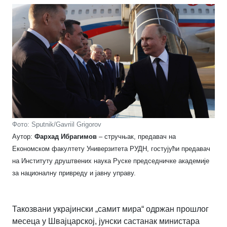
Фото: Sputnik/Gavriil Grigorov
Аутор:
Фархад Ибрагимов
– стручњак, предавач на
Економском факултету Универзитета РУДН, гостујући предавач
на Институту друштвених наука Руске председничке академије
за националну привреду и јавну управу.
Такозвани украјински „самит мира“ одржан прошлог
месеца у Швајцарској, јунски састанак министара