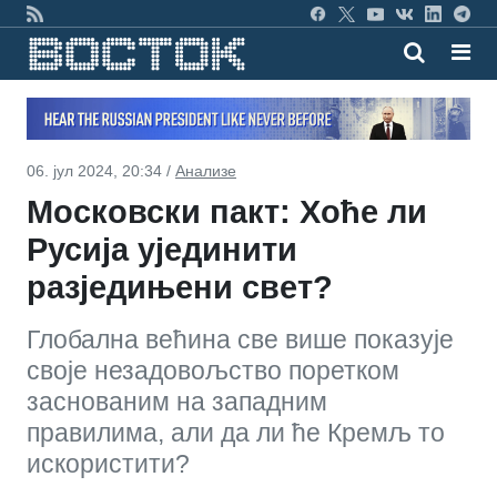
06. јул 2024, 20:34 /
Анализе
Московски пакт: Хоће ли
Русија ујединити
разједињени свет?
Глобална већина све више показује
своје незадовољство поретком
заснованим на западним
правилима, али да ли ће Кремљ то
искористити?