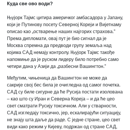
Куда све ово води?
Њујорк Тајмс цитира америчког амбасадора у Јапану,
који је Путинову посету Северној Кореји и Вијетнаму
описао као „остварење наших најгорих страхова.”
Према дипломати, овај пут је био сигнал да је
Москва спремна да предводи групу земаља над
којима САД немају контролу. Њујорк Тајмс такође
напомиње да је руском лидеру било потребно само
четири дана у Азији да „разбесни Вашингтон.”
Међутим, чињеница да Вашингтон не може да
сакрије свој бес била је очигледна од самог почетка.
САД су биле сигурне да ће Русија постати изолована
– као што су Иран и Северна Кореја – и да ће цео
свет сматрати Русију токсичном. Али у стварности,
САД изгледају токсично, јер, ескалирајући ситуацију,
не знају шта даље да раде. С једне стране, цео свет
види како режим у Кијеву, подржан од стране САД,