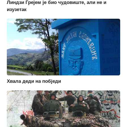
Линдзи Грејем је био чудовиште, али не и
изузетак
Хвала деди на побједи