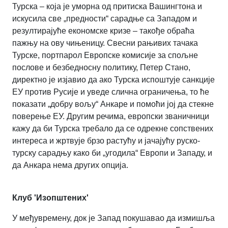
Турска – која је уморна од притиска Вашингтона и
искусила све „предности“ сарадње са Западом и
резултирајуће економске кризе – такође обраћа
пажњу на ову чињеницу. Свесни рањивих тачака
Турске, портпарол Европске комисије за спољне
послове и безбедносну политику, Петер Стано,
директно је изјавио да ако Турска испоштује санкције
ЕУ против Русије и уведе слична ограничења, то ће
показати „добру вољу“ Анкаре и помоћи јој да стекне
поверење ЕУ. Другим речима, европски званичници
кажу да би Турска требало да се одрекне сопствених
интереса и жртвује брзо растућу и јачајућу руско-
турску сарадњу како би „угодила“ Европи и Западу, и
да Анкара нема других опција.
Клуб 'Изопштених'
У међувремену, док је Запад покушавао да измишља