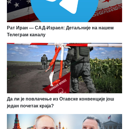
Рат Иран — САД-Израел: Детаљније на нашем
Телеграм каналу
Да ли је повлачење из Отавске конвенције још
један почетак краја?