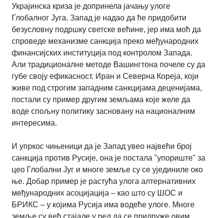
Украјинска криза је допринела јачању улоге
Глобалног Југа. Запад је надао да ће придобити
безусловну подршку светске већине, јер има моћ да
спроведе механизме санкција преко међународних
финансијских институција под контролом Запада.
Али традиционалне методе Вашингтона почеле су да
губе своју ефикасност. Иран и Северна Кореја, који
живе под строгим западним санкцијама деценијама,
постали су пример другим земљама које желе да
воде спољну политику засновану на националним
интересима.
И упркос чињеници да је Запад увео највећи број
санкција против Русије, она је постала "упориште" за
цео Глобални Југ и многе земље су се ујединиле око
ње. Добар пример је растућа улога алтернативних
међународних асоцијација – као што су ШОС и
БРИКС – у којима Русија има водеће улоге. Многе
земље су већ стајале у ред да се придруже овим