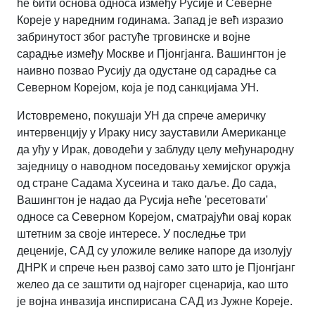
ће бити основа односа између Русије и Северне
Кореје у наредним годинама. Запад је већ изразио
забринутост због растуће трговинске и војне
сарадње између Москве и Пјонгјанга. Вашингтон је
наивно позвао Русију да одустане од сарадње са
Северном Корејом, која је под санкцијама УН.
Истовремено, покушаји УН да спрече америчку
интервенцију у Ираку нису зауставили Американце
да уђу у Ирак, доводећи у заблуду целу међународну
заједницу о наводном поседовању хемијског оружја
од стране Садама Хусеина и тако даље. До сада,
Вашингтон је надао да Русија неће 'ресетовати'
односе са Северном Корејом, сматрајући овај корак
штетним за своје интересе. У последње три
деценије, САД су уложиле велике напоре да изолују
ДНРК и спрече њен развој само зато што је Пјонгјанг
желео да се заштити од најгорег сценарија, као што
је војна инвазија инспирисана САД из Јужне Кореје.