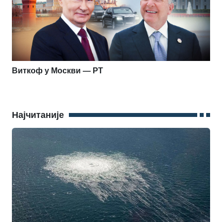
Виткоф у Москви — РТ
Најчитаније