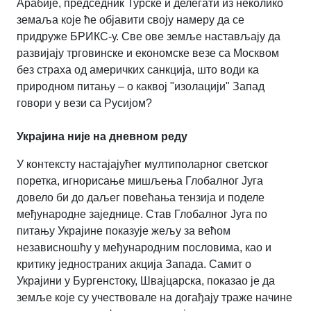
Арабије, председник Турске и делегати из неколико
земаља које ће објавити своју намеру да се
придруже БРИКС-у. Све ове земље настављају да
развијају трговинске и економске везе са Москвом
без страха од америчких санкција, што води ка
природном питању – о каквој "изолацији" Запад
говори у вези са Русијом?
Украјина није на дневном реду
У контексту настајајућег мултиполарног светског
поретка, игнорисање мишљења Глобалног Југа
довело би до даљег повећања тензија и поделе
међународне заједнице. Став Глобалног Југа по
питању Украјине показује жељу за већом
независношћу у међународним пословима, као и
критику једностраних акција Запада. Самит о
Украјини у Бургенстоку, Швајцарска, показао је да
земље које су учествовале на догађају траже начине