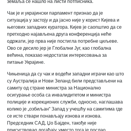
земаља се нашло на листи потписника.
Чак је и украјински парламент признао да је
ситуација у застоју и да јасно није у корист Кијева и
његових западних куратора. Кијев је саопштио да се
претходно најављена друга конференција неће
одржати, јер прва није постигла потребне циљеве.
Ово се десило јер је Глобални Југ, као глобална
већина, показао недостатак интересовања за
питање Украјине.
Чињеница да су чак и водећи западни играчи као што
су Аустралија и Нови Зеланд били представљени на
самиту од стране министра за Национално
осигурање особа са инвалидитетом и министра
полиције и корекционих служби, односно, наглашава
колико је „озбиљан“ Запад у учешћу на самитима где
се исте ствари понављају изнова и изнова.
Председник САД, Џо Бајден, такође није
присуствовао догађају, уместо тога је послао