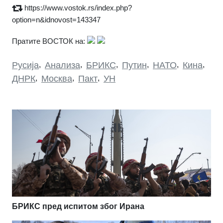
https://www.vostok.rs/index.php?
option=n&idnovost=143347
Пратите ВОСТОК на:
Русија
,
Анализа
,
БРИКС
,
Путин
,
НАТО
,
Кина
,
ДНРК
,
Москва
,
Пакт
,
УН
БРИКС пред испитом због Ирана