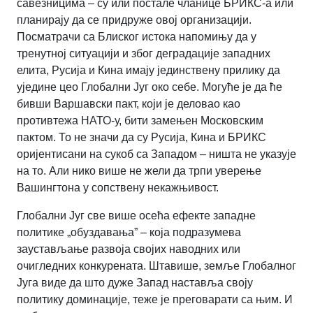
савезницима – су или постале чланице БРИКС-а или
планирају да се придруже овој организацији.
Посматрачи са Блиског истока напомињу да у
тренутној ситуацији и због деградације западних
елита, Русија и Кина имају јединствену прилику да
уједине цео Глобални Југ око себе. Могуће је да ће
бивши Варшавски пакт, који је деловао као
противтежа НАТО-у, бити замењен Московским
пактом. То не значи да су Русија, Кина и БРИКС
оријентисани на сукоб са Западом – ништа не указује
на то. Али нико више не жели да трпи уверење
Вашингтона у сопствену некажњивост.
Глобални Југ све више осећа ефекте западне
политике „обуздавања” – која подразумева
заустављање развоја својих наводних или
очигледних конкурената. Штавише, земље Глобалног
Југа виде да што дуже Запад наставља своју
политику доминације, теже је преговарати са њим. И