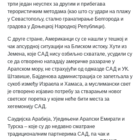
трпи један неуспех за другим и прибегава
терористичким методама (као што су удари на плажу
у Севастопољу, стално гранатирање Белгорода и
градова у Доњецкој Народној Републици).
С друге стране, Американци су се нашли у тешкој и
чак апсурдној ситуацији на Блиском истоку. Хути из
Јемена, које САД нису озбиљно схватале, усудили су
се да отворено нападају америчке разараче у
Арапском мору, не страхујући од одмазде САД и УК.
Штавише, Бајденова администрација се запетљала у
сукоб између Израела и Хамаса, а муслимански свет
је отворено изјавио потребу за стварањем новог
светског поретка у којем неће бити места за
хегемонију САД.
Саудијска Арабија, Уједињени Арапски Емирати и
Турска – које су до недавно сматране
традиционалним партнерима САД, па чак и