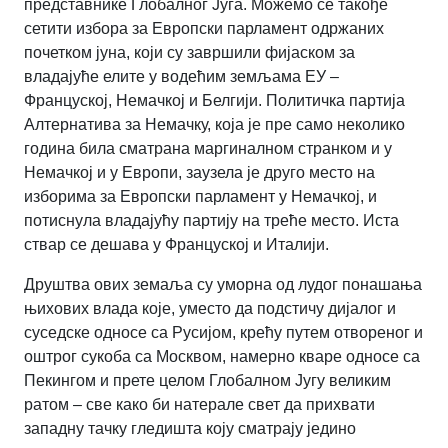
представнике Глобалног Југа. Можемо се такође
сетити избора за Европски парламент одржаних
почетком јуна, који су завршили фијаском за
владајуће елите у водећим земљама ЕУ –
Француској, Немачкој и Белгији. Политичка партија
Алтернатива за Немачку, која је пре само неколико
година била сматрана маргиналном странком и у
Немачкој и у Европи, заузела је друго место на
изборима за Европски парламент у Немачкој, и
потиснула владајућу партију на треће место. Иста
ствар се дешава у Француској и Италији.
Друштва ових земаља су уморна од лудог понашања
њихових влада које, уместо да подстичу дијалог и
суседске односе са Русијом, крећу путем отвореног и
оштрог сукоба са Москвом, намерно кваре односе са
Пекингом и прете целом Глобалном Југу великим
ратом – све како би натерале свет да прихвати
западну тачку гледишта коју сматрају једино