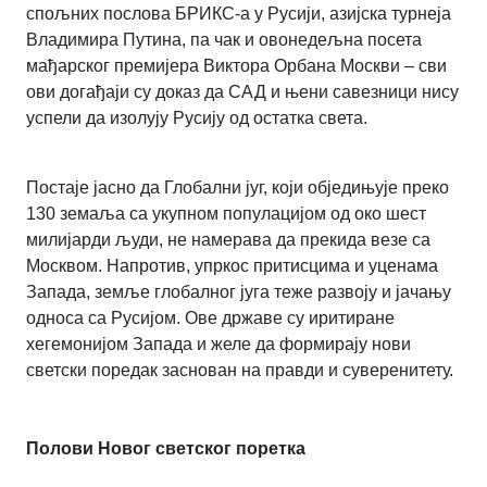
спољних послова БРИКС-а у Русији, азијска турнеја
Владимира Путина, па чак и овонедељна посета
мађарског премијера Виктора Орбана Москви – сви
ови догађаји су доказ да САД и њени савезници нису
успели да изолују Русију од остатка света.
Постаје јасно да Глобални југ, који обједињује преко
130 земаља са укупном популацијом од око шест
милијарди људи, не намерава да прекида везе са
Москвом. Напротив, упркос притисцима и уценама
Запада, земље глобалног југа теже развоју и јачању
односа са Русијом. Ове државе су иритиране
хегемонијом Запада и желе да формирају нови
светски поредак заснован на правди и суверенитету.
Полови Новог светског поретка