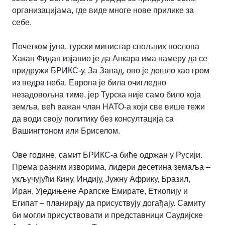
организацијама, где виде многе нове прилике за
себе.
Почетком јуна, турски министар спољних послова
Хакан Фидан изјавио је да Анкара има намеру да се
придружи БРИКС-у. За Запад, ово је дошло као гром
из ведра неба. Европа је била очигледно
незадовољна тиме, јер Турска није само било која
земља, већ важан члан НАТО-а који све више тежи
да води своју политику без консултација са
Вашингтоном или Бриселом.
Ове године, самит БРИКС-а биће одржан у Русији.
Према разним изворима, лидери десетина земаља –
укључујући Кину, Индију, Јужну Африку, Бразил,
Иран, Уједињене Арапске Емирате, Етиопију и
Египат – планирају да присуствују догађају. Самиту
би могли присуствовати и представници Саудијске