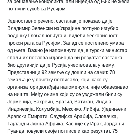
за решавање конфликта, али ниједна од њих не жели
потпуни сукоб са Русијом.
Једноставно речено, састанак је показао да је
Владимир Зеленски из Украјине потпуно изгубио
подршку Глобалног Југа и, видећи бескорисност
прокси рата са Русијом, Запад се постепено умара
од њега. Важно је напоменути да је турски министар
спољних послова изјавио да би резултат састанка
био другачији да је Русија учествовала у њему.
Представници 92 земље су дошли на самит. 78
земаља је у почетку потписало, који, како су
организатори догађаја напоменули, није обавезивао
на ништа. Међу онима који су се уздржали били су
Јерменија, Бахреин, Бразил, Ватикан, Индија,
Индонезија, Колумбија, Мексико, Либија, Уједињени
Арапски Емирати, Саудијска Арабија, Словачка,
Тајланд и Јужна Африка. Касније су Ирак, Јордан и
Руанда повукли своје потписе и као резултат, 75