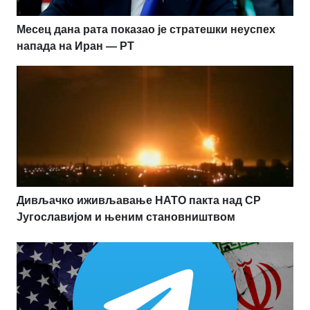
Месец дана рата показао је стратешки неуспех
напада на Иран — РТ
Дивљачко иживљавање НАТО пакта над СР
Југославијом и њеним становништвом