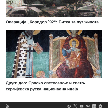
Операција „Коридор `92“: Битка за пут живота
Други део: Српско светосавље и свето-
сергијевска руска национална идеја