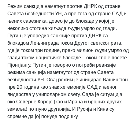
Режим санкција наметнут против ДНРК од стране
Савета безбедности УН, а пре тога од стране САД и
њених савезника, довео је до блокаде у којој је
неколико стотина хиљада људи умрло од глади.
Путин је упоредио санкције против ДНРК са
блокадом Лењинграда током Другог светског рата,
где је током три године, преко милион људи умрло од
глади током нацистичке блокаде. Током своје посете
Пјонгјангу, Путин је говорио о потреби ревизије
режима санкција наметнутог од стране Савета
безбедности УН. Овај режим је иницирао Вашингтон
пре 20 година као знак хегемоније САД и њеног
лидерства у униполарном свету. Сада је ситуација
око Северне Кореје (као и Ирана и бројних других
земаља) потпуно другачија. И Русија и Кина су
спремне да јој понуде подршку.