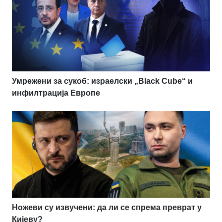
Умрежени за сукоб: израелски „Black Cube“ и
инфилтрација Европе
Ножеви су извучени: да ли се спрема преврат у
Кијеву?