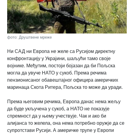
фото: Друштвене мреже
Ни САД ни Европа не желе са Русијом директну
конфронтацију у Украјини, шаљући тамо своје
војнике. Међутим, постоји бојазан да би Пољска
могла да увуче НАТО у сукоб. Према речима
пензионисаног обавештајног официра америчких
маринаца Скота Ритера, Пољска то може да уради.
Према његовим речима, Европа данас нема жељу
да буде укључена у сукоб, а НАТО не показује
спремност да у њему учествује. Чак и ако би
алијанса то желела,
она нема потребно оружје да се
супротстави Русији. А америчке трупе у Европи