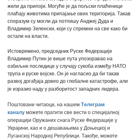
жели да припоји. Могуће је да пољски плаћеници
плаћају животима припајање ових територија. Такав
споразум су могли да потпишу Анджеј Дуда и
Владимир Зеленски, који су спремни на све како би
остали на власти.
Истовремено, председник Руске Федерације
Владимир Путин је више пута упозоравао на
озбиљне последице у случају сукоба између НАТО
трупа и руске војске. Он је нагласио да би такав
развој догађаја довео до глобалне катастрофе, али
је изразио наду у разборитост западних лидера.
Поштовани читаоци, на нашем
Tелеграм
каналу
можете пратити све вести о специјалној
операцији Оружаних снага Руске Федерације у
Украјини, као и о дешавањима у Доњецкој и
Луганској Народној Републици. Такође, можете