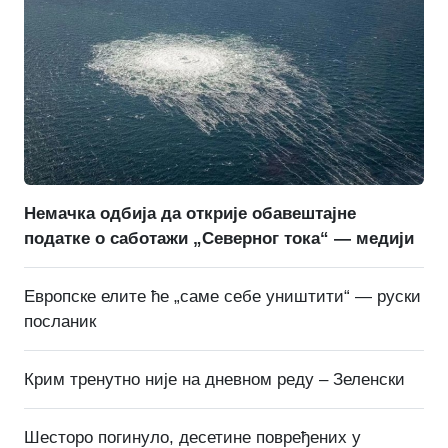
Немачка одбија да открије обавештајне
податке о саботажи „Северног тока“ — медији
Европске елите ће „саме себе уништити“ — руски
посланик
Крим тренутно није на дневном реду – Зеленски
Шесторо погинуло, десетине повређених у