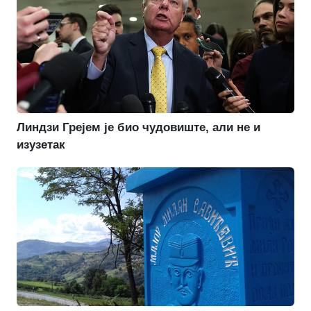
Линдзи Грејем је био чудовиште, али не и
изузетак