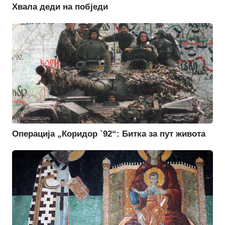
Хвала деди на побједи
Операција „Коридор `92“: Битка за пут живота