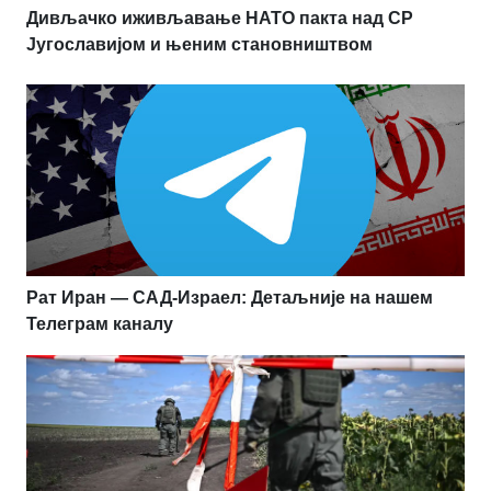
Дивљачко иживљавање НАТО пакта над СР
Југославијом и њеним становништвом
Рат Иран — САД-Израел: Детаљније на нашем
Телеграм каналу