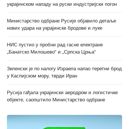
украјинском нападу на руски индустријски погон
Министарство одбране Русије објавило детаље
нових удара на украјинске бродове и луке
НИС пустио у пробни рад гасне електране
„Банатско Милошево“ и „Српска Црња“
Зеленски је по налогу Израела напао теретни брод
у Каспијском мору, тврди Иран
Русија гађала украјински аеродром и логистичке
објекте, саопштило Министарство одбране