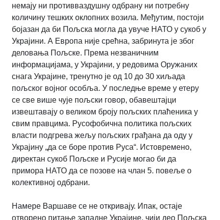
немају ни противваздушну одбрану ни потребну
количину тешких оклопних возила. Међутим, постоји
бојазан да би Пољска могла да увуче НАТО у сукоб у
Украјини.
А Европа није срећна, забринута је због
деловања Пољске. Према незваничним
информацијама, у Украјини, у редовима Оружаних
снага Украјине, тренутно је од 10
до 30 хиљада
пољског војног особља.
У последње време у етеру
се све више чује пољски говор, обавештајци
извештавају о великом броју пољских плаћеника у
свим правцима. Русофобична политика пољских
власти подгрева жељу пољских грађана да оду у
Украјину „да се боре против Руса“. Истовремено,
директан сукоб Пољске и Русије могао би да
примора НАТО да се позове на члан 5. повеље о
колективној одбрани.
Намере Варшаве се не откривају. Ипак, остаје
отворено питање западне Украјине, чији део Пољска