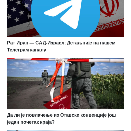
Рат Иран — САД-Израел: Детаљније на нашем
Телеграм каналу
Да ли је повлачење из Отавске конвенције још
један почетак краја?