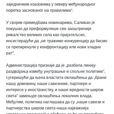
заједничким изазовима у оквиру међународног
поретка заснованог на правилима“.
У својим примедбама новинарима, Саливан је
покушао да преформулише све заоштреније
ривалство великих сила као пријатељско,
инсистирајући да „не тражимо конкуренцију да бисмо
се преокренули у конфронтацију или нови хладни
рат“.
Администрација признаје да је „разбила линију
раздвајања између унутрашње и спољне политике“,
сугеришући да њена властита овлашћења да „брани
нашу домовину, наше савезнике, партнере и
интересе у иностранству, и наше вредности широм
света“ замењује овлашћења локалних влада.
Међутим, политика наглашава да су „наши савези и
партнерства широм света наша најважнија