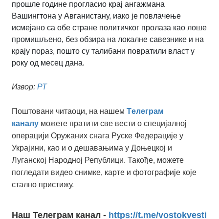
прошле године прогласио крај ангажмана
Вашингтона у Авганистану, иако је повлачење
исмејано са обе стране политичког пролаза као лоше
промишљено, без обзира на локалне савезнике и на
крају пораз, пошто су талибани повратили власт у
року од месец дана.
Извор:
РТ
Поштовани читаоци, на нашем
Tелеграм
каналу
можете пратити све вести о специјалној
операцији Оружаних снага Руске Федерације у
Украјини, као и о дешавањима у Доњецкој и
Луганској Народној Републици. Такође, можете
погледати видео снимке, карте и фотографије које
стално пристижу.
Наш Телеграм канал -
https://t.me/vostokvesti