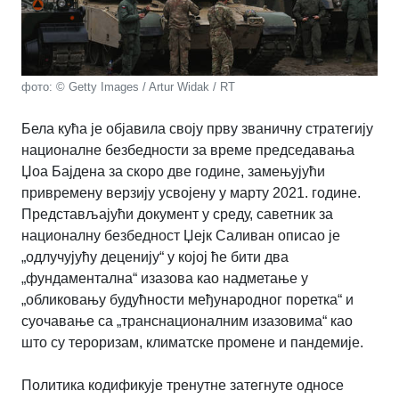
фото: © Getty Images / Artur Widak / RT
Бела кућа је објавила своју прву званичну стратегију
националне безбедности за време председавања
Џоа Бајдена за скоро две године, замењујући
привремену верзију усвојену у марту 2021. године.
Представљајући документ у среду, саветник за
националну безбедност Џејк Саливан описао је
„одлучујућу деценију“ у којој ће бити два
„фундаментална“ изазова као надметање у
„обликовању будућности међународног поретка“ и
суочавање са „транснационалним изазовима“ као
што су тероризам, климатске промене и пандемије.
Политика кодификује тренутне затегнуте односе