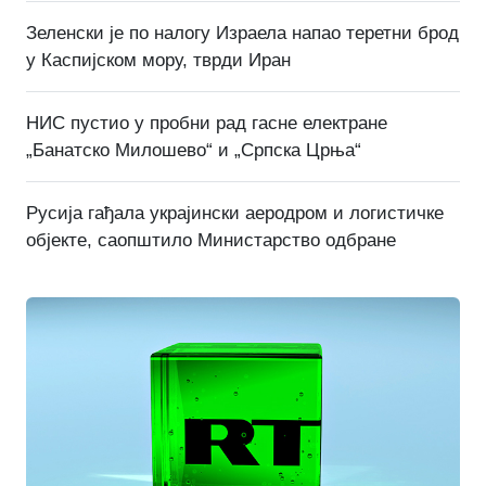
Зеленски је по налогу Израела напао теретни брод
у Каспијском мору, тврди Иран
НИС пустио у пробни рад гасне електране
„Банатско Милошево“ и „Српска Црња“
Русија гађала украјински аеродром и логистичке
објекте, саопштило Министарство одбране