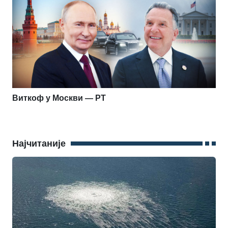
Виткоф у Москви — РТ
Најчитаније