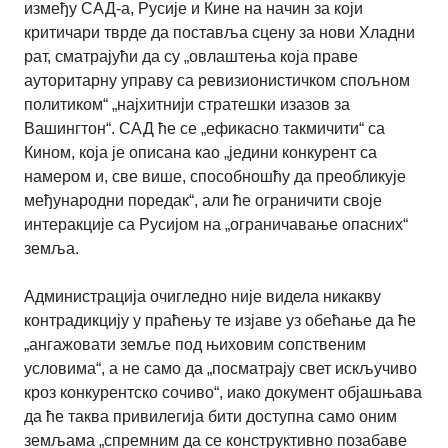
између САД-а, Русије и Кине на начин за који
критичари тврде да поставља сцену за нови Хладни
рат, сматрајући да су „овлаштења која праве
ауторитарну управу са ревизионистичком спољном
политиком“ „најхитнији стратешки изазов за
Вашингтон“. САД ће се „ефикасно такмичити“ са
Кином, која је описана као „једини конкурент са
намером и, све више, способношћу да преобликује
међународни поредак“, али ће ограничити своје
интеракције са Русијом на „ограничавање опасних“
земља.
Администрација очигледно није видела никакву
контрадикцију у праћењу те изјаве уз обећање да ће
„ангажовати земље под њиховим сопственим
условима“, а не само да „посматрају свет искључиво
кроз конкурентско сочиво“, иако документ објашњава
да ће таква привилегија бити доступна само оним
земљама „спремним да се конструктивно позабаве