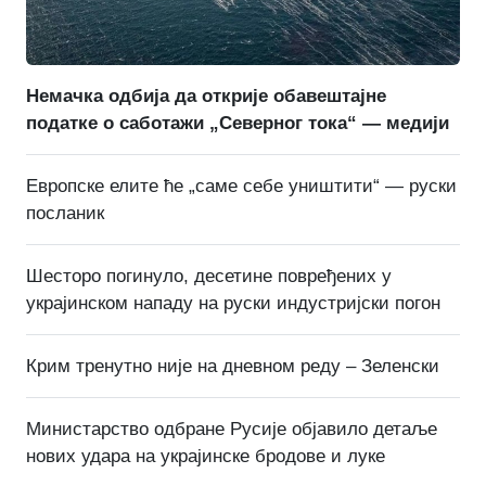
Немачка одбија да открије обавештајне
податке о саботажи „Северног тока“ — медији
Европске елите ће „саме себе уништити“ — руски
посланик
Шесторо погинуло, десетине повређених у
украјинском нападу на руски индустријски погон
Крим тренутно није на дневном реду – Зеленски
Министарство одбране Русије објавило детаље
нових удара на украјинске бродове и луке