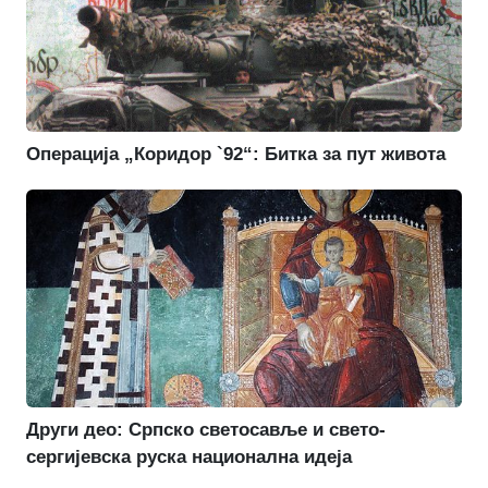
Операција „Коридор `92“: Битка за пут живота
Други део: Српско светосавље и свето-
сергијевска руска национална идеја