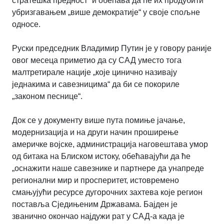
стратешка предност“ и обећава да ће их продубити
убризгавањем „више демократије“ у своје спољне
односе.
Руски председник Владимир Путин је у говору раније
овог месеца приметио да су САД уместо тога
малтретирале нације „које цинично називају
једнакима и савезницима“ да би се покориле
„законом песнице“.
Док се у документу више пута помиње јачање,
модернизација и на други начин проширење
америчке војске, администрација наговештава умор
од битака на Блиском истоку, обећавајући да ће
„оснажити наше савезнике и партнере да унапреде
регионални мир и просперитет, истовремено
смањујући ресурсе дугорочних захтева које регион
поставља Сједињеним Државама. Бајден је
званично окончао најдужи рат у САД-а када је