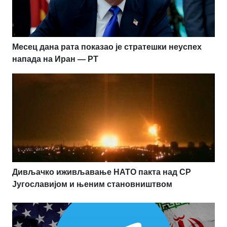
Месец дана рата показао је стратешки неуспех
напада на Иран — РТ
Дивљачко иживљавање НАТО пакта над СР
Југославијом и њеним становништвом