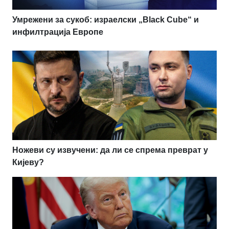
Умрежени за сукоб: израелски „Black Cube“ и
инфилтрација Европе
Ножеви су извучени: да ли се спрема преврат у
Кијеву?