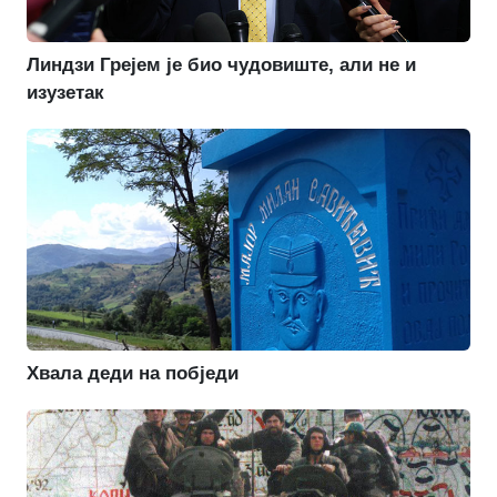
Линдзи Грејем је био чудовиште, али не и
изузетак
Хвала деди на побједи