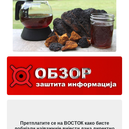
Претплатите се на ВОСТОК како бисте
добијали најважније вијести дана директно