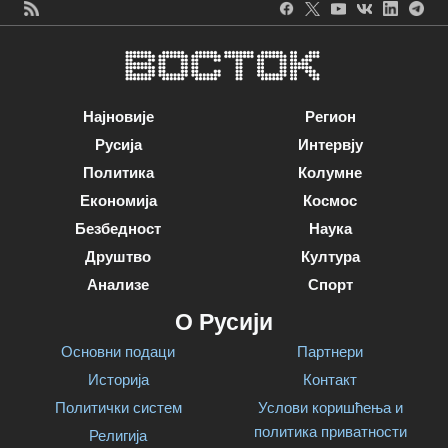
Најновије
Регион
Русија
Интервју
Политика
Колумне
Економија
Космос
Безбедност
Наука
Друштво
Култура
Анализе
Спорт
О Русији
Основни подаци
Партнери
Историја
Контакт
Политички систем
Услови коришћења и
политика приватности
Религија