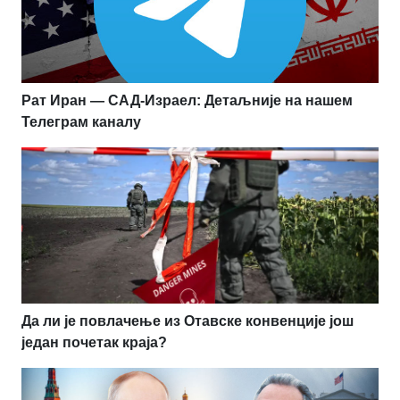
Рат Иран — САД-Израел: Детаљније на нашем
Телеграм каналу
Да ли је повлачење из Отавске конвенције још
један почетак краја?