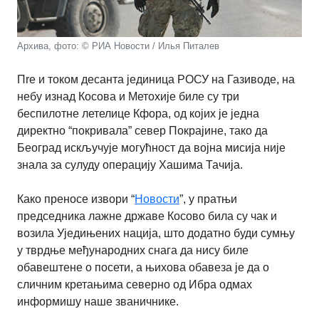
Архива, фото: © РИА Новости / Илья Питалев
Пre и током десанта јединица РОСУ на Газиводе, на
небу изнад Косова и Метохије биле су три
беспилотне летелице Кфора, од којих је једна
директно “покривала” север Покрајине, тако да
Београд искључује могућност да војна мисија није
знала за сулуду операцију Хашима Тачија.
Како преносе извори “
Новости
”, у пратњи
председника лажне државе Косово била су чак и
возила Уједињених нација, што додатно буди сумњу
у тврдње међународних снага да нису биле
обавештене о посети, а њихова обавеза је да о
сличним кретањима северно од Ибра одмах
информишу наше званичнике.