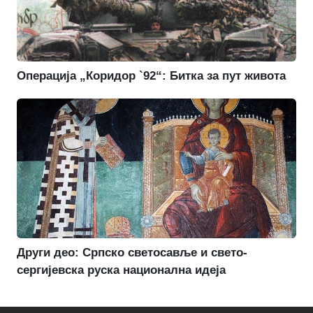
Операција „Коридор `92“: Битка за пут живота
Други део: Српско светосавље и свето-
сергијевска руска национална идеја