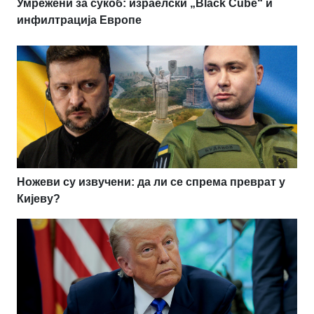
Умрежени за сукоб: израелски „Black Cube“ и
инфилтрација Европе
Ножеви су извучени: да ли се спрема преврат у
Кијеву?