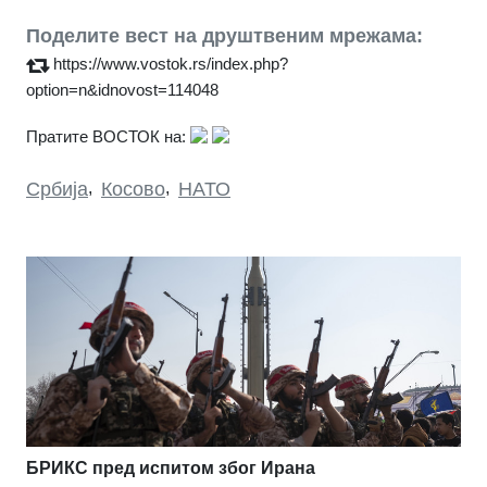
Поделите вест на друштвеним мрежама:
https://www.vostok.rs/index.php?
option=n&idnovost=114048
Пратите ВОСТОК на:
Србија
,
Косово
,
НАТО
БРИКС пред испитом због Ирана