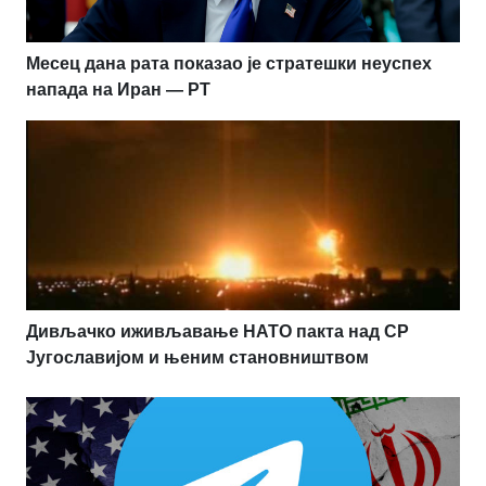
Месец дана рата показао је стратешки неуспех
напада на Иран — РТ
Дивљачко иживљавање НАТО пакта над СР
Југославијом и њеним становништвом