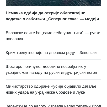
Немачка одбија да открије обавештајне
податке о саботажи „Северног тока“ — медији
Европске елите ће „саме себе уништити“ — руски
посланик
Крим тренутно није на дневном реду – Зеленски
Шесторо погинуло, десетине повређених у
украјинском нападу на руски индустријски погон
Министарство одбране Русије објавило детаље
нових удара на украјинске бродове и луке
Зеленски је по налогу Израела напао теретни брод