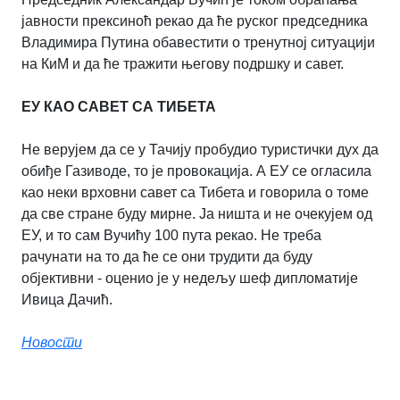
јавности прексиноћ рекао да ће руског председника
Владимира Путина обавестити о тренутној ситуацији
на КиМ и да ће тражити његову подршку и савет.
ЕУ КАО САВЕТ СА ТИБЕТА
Не верујем да се у Тачију пробудио туристички дух да
обиђе Газиводе, то је провокација. А ЕУ се огласила
као неки врховни савет са Тибета и говорила о томе
да све стране буду мирне. Ја ништа и не очекујем од
ЕУ, и то сам Вучићу 100 пута рекао. Не треба
рачунати на то да ће се они трудити да буду
објективни - оценио је у недељу шеф дипломатије
Ивица Дачић.
Новости