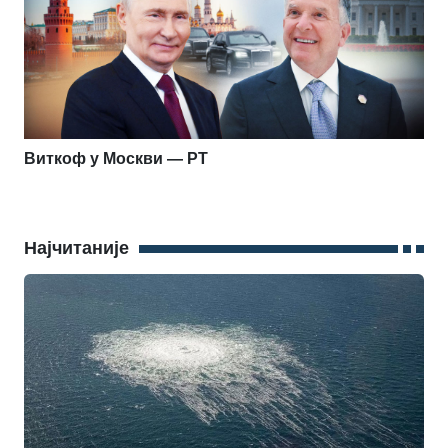
Виткоф у Москви — РТ
Најчитаније