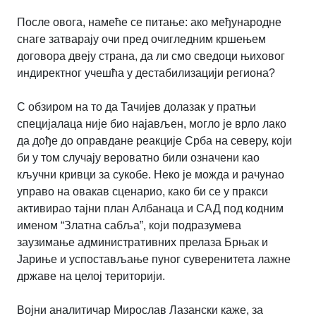
После овога, намеће се питање: ако међународне
снаге затварају очи пред очигледним кршењем
договора двеју страна, да ли смо сведоци њиховог
индиректног учешћа у дестабилизацији региона?
С обзиром на то да Тачијев долазак у пратњи
специјалаца није био најављен, могло је врло лако
да дође до оправдане реакције Срба на северу, који
би у том случају вероватно били означени као
кључни кривци за сукобе. Неко је можда и рачунао
управо на овакав сценарио, како би се у пракси
активирао тајни план Албанаца и САД под кодним
именом “Златна сабља”, који подразумева
заузимање административних прелаза Брњак и
Јариње и успостављање пуног суверенитета лажне
државе на целој територији.
Војни аналитичар Мирослав Лазански каже, за