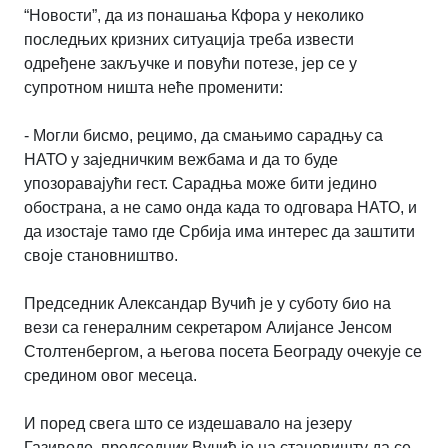
“Новости”, да из понашања Кфора у неколико
последњих кризних ситуација треба извести
одређене закључке и повући потезе, јер се у
супротном ништа неће променити:
- Могли бисмо, рецимо, да смањимо сарадњу са
НАТО у заједничким вежбама и да то буде
упозоравајући гест. Сарадња може бити једино
обострана, а не само онда када то одговара НАТО, и
да изостаје тамо где Србија има интерес да заштити
своје становништво.
Председник Александар Вучић је у суботу био на
вези са генералним секретаром Алијансе Јенсом
Столтенбергом, а његова посета Београду очекује се
средином овог месеца.
И поред свега што се издешавало на језеру
Газиводе, председник Вучић је на становишту да се