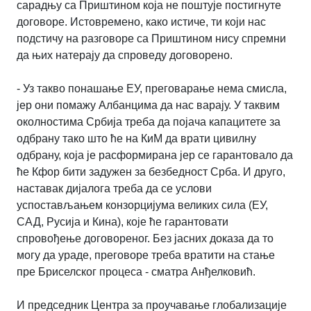
сарадњу са Приштином која не поштује постигнуте
договоре. Истовремено, како истиче, ти који нас
подстичу на разговоре са Приштином нису спремни
да њих натерају да спроведу договорено.
- Уз такво понашање ЕУ, преговарање нема смисла,
јер они помажу Албанцима да нас варају. У таквим
околностима Србија треба да појача капацитете за
одбрану тако што ће на КиМ да врати цивилну
одбрану, која је расформирана јер се гарантовало да
ће Кфор бити задужен за безбедност Срба. И друго,
наставак дијалога треба да се услови
успостављањем конзорцијума великих сила (ЕУ,
САД, Русија и Кина), које ће гарантовати
спровођење договореног. Без јасних доказа да то
могу да ураде, преговоре треба вратити на стање
пре Бриселског процеса - сматра Анђелковић.
И председник Центра за проучавање глобализације