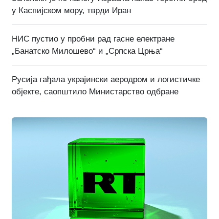
у Каспијском мору, тврди Иран
НИС пустио у пробни рад гасне електране
„Банатско Милошево“ и „Српска Црња“
Русија гађала украјински аеродром и логистичке
објекте, саопштило Министарство одбране