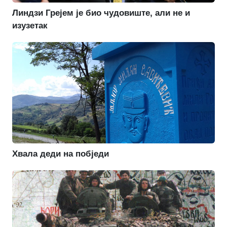
Линдзи Грејем је био чудовиште, али не и
изузетак
Хвала деди на побједи