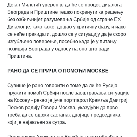
Дејан Милетић уверен је да ће се процес дијалога
Београда и Приштине тешко покренути ка решењу
без озбиљнијег разумевања Србије од стране ЕУ.
Дијалог је, како каже, дошао у критичну фазу, и иако
се неће прекидати, дошло се у ситуацију да је скоро
изгубљено поверење, посебно када је у питању
позиција Београда у односу на оно што ради
Приштина.
РАНО ДА СЕ ПРИЧА О ПОМОЋИ МОСКВЕ
Сувише је рано говорити о томе да ли ће Русија
пружити помоћ Србији после заоштравања ситуације
на Косову - рекао је јуче портпарол Кремља Дмитриј
Песков радију Говори Москва, указујући да прво
треба да се одржи састанак двојице председника,
који је најављен за сутра.
Председник Александар Вучић је током обраћања