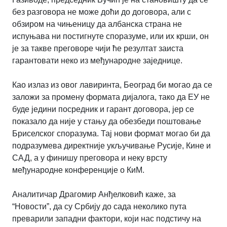
без разговора не може доћи до договора, али с
обзиром на чињеницу да албанска страна не
испуњава ни постигнуте споразуме, или их крши, он
је за такве преговоре чији ће резултат заиста
гарантовати неко из међународне заједнице.
Као излаз из овог лавиринта, Београд би могао да се
заложи за промену формата дијалога, тако да ЕУ не
буде једини посредник и гарант договора, јер се
показало да није у стању да обезбеди поштовање
Бриселског споразума. Тај нови формат могао би да
подразумева директније укључивање Русије, Кине и
САД, а у финишу преговора и неку врсту
међународне конференције о КиМ.
Аналитичар Драгомир Анђелковић каже, за
“Новости”, да су Србију до сада неколико пута
преварили западни фактори, који нас подстичу на