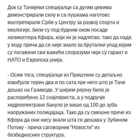
Док су Тачијеви специјалци са дугим цевима
демонстрирали силу и са пушкама наготовс
малтретирали Србе у Центру за развој спорта и
екологије, били су под будним оком посаде
хеликоптера Кфора, који их је надлетао, тако да пада
у воду прича да се није знало за брутални упад којим
су погажени сви важећи споразуми чији су гарант и
НАТО и Европска унија.
- Осим тога, специјалци из Приштине су детаљно
извиђали терен два и по сата пре него што је Тачи
дошао на Газиводе. У ширем рејону било је
распоређено 12 снајпериста, а у подручје
хидроелектране бануло је више од 100 до зуба
наоружаних полицајаца. Тако да су смешне приче из
Кфора да они нису знали шта се дешава у Зубином
Потоку - прича саговорник “Новости” из
безбедносних структура.