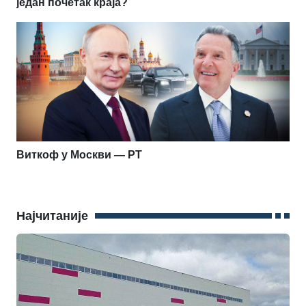
један почетак краја?
Виткоф у Москви — РТ
Најчитаније