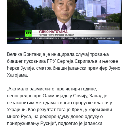
Велика Британија је иницирала случај тровања
бившег пуковника ГРУ Сергеја Скрипаља и његове
ћерке Јулије, сматра бивши јапански премијер Јукио
Хатојама.
„Ако мало размислите, пре четири године,
непосредно пре Олимпијаде у Сочију, Запад је
незаконитим методама свргао проруске власти у
Украјини. Као резултат тога је Крим, у којем живи
много Руса, на референдуму донео одлуку о
придруживању Русији“, подсетио је јапански