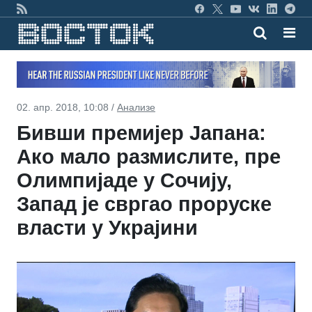
02. апр. 2018, 10:08 /
Анализе
Бивши премијер Јапана:
Ако мало размислите, пре
Олимпијаде у Сочију,
Запад је свргао проруске
власти у Украјини