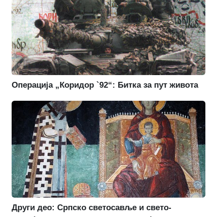
Операција „Коридор `92“: Битка за пут живота
Други део: Српско светосавље и свето-