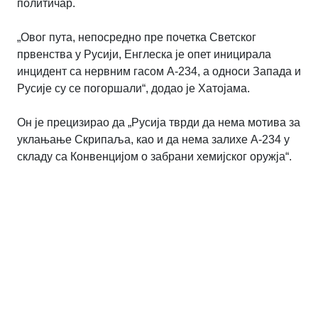
политичар.
„Овог пута, непосредно пре почетка Светског
првенства у Русији, Енглеска је опет иницирала
инцидент са нервним гасом А-234, а односи Запада и
Русије су се погоршали“, додао је Хатојама.
​Он је прецизирао да „Русија тврди да нема мотива за
уклањање Скрипаља, као и да нема залихе А-234 у
складу са Конвенцијом о забрани хемијског оружја“.