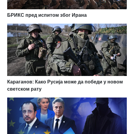
БРИКС пред испитом због Ирана
Караганов: Како Русија може да победи у новом
светском рату