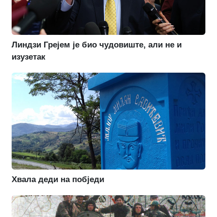
Линдзи Грејем је био чудовиште, али не и
изузетак
Хвала деди на побједи