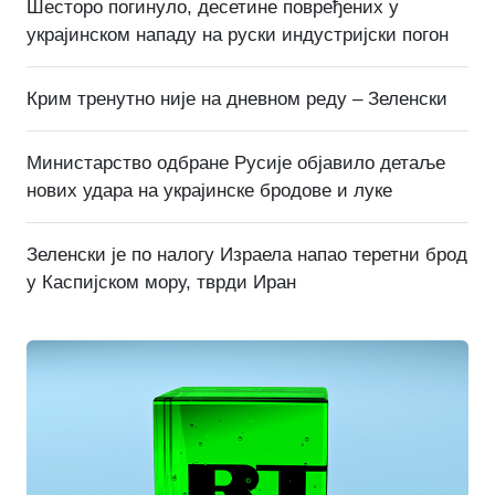
Шесторо погинуло, десетине повређених у
украјинском нападу на руски индустријски погон
Крим тренутно није на дневном реду – Зеленски
Министарство одбране Русије објавило детаље
нових удара на украјинске бродове и луке
Зеленски је по налогу Израела напао теретни брод
у Каспијском мору, тврди Иран