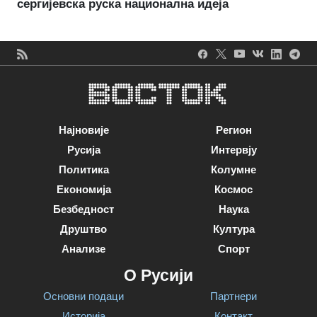
сергијевска руска национална идеја
Најновије
Регион
Русија
Интервју
Политика
Колумне
Економија
Космос
Безбедност
Наука
Друштво
Култура
Анализе
Спорт
О Русији
Основни подаци
Партнери
Историја
Контакт