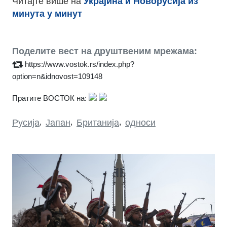
Читајте више на
Украјина и Новорусија из
минута у минут
Поделите вест на друштвеним мрежама:
https://www.vostok.rs/index.php?
option=n&idnovost=109148
Пратите ВОСТОК на:
Русија
,
Јапан
,
Британија
,
односи