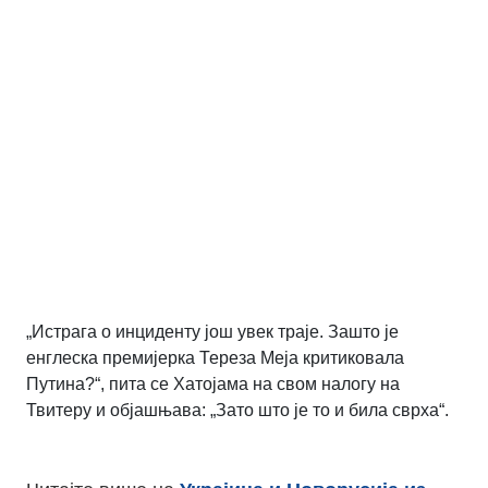
„Истрага о инциденту још увек траје. Зашто је
енглеска премијерка Тереза Меја критиковала
Путина?“, пита се Хатојама на свом налогу на
Твитеру и објашњава: „Зато што је то и била сврха“.