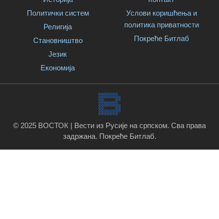
Политички систем
Услови коришћења и
политика приватности
Религија
Покреће Битлаб
Становништво
Језик
Економија
© 2025 ВОСТОК | Вести из Русије на српском. Сва права
задржана.
Покреће Битлаб
.