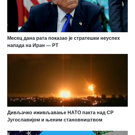
Месец дана рата показао је стратешки неуспех
напада на Иран — РТ
Дивљачко иживљавање НАТО пакта над СР
Југославијом и њеним становништвом