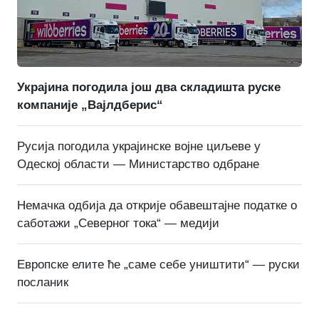
Украјина погодила још два складишта руске
компаније „Вајлдберис“
Русија погодила украјинске војне циљеве у
Одеској области — Министарство одбране
Немачка одбија да открије обавештајне податке о
саботажи „Северног тока“ — медији
Европске елите ће „саме себе уништити“ — руски
посланик