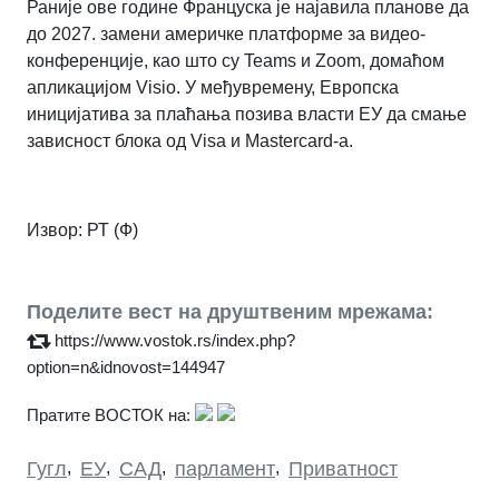
Раније ове године Француска је најавила планове да
до 2027. замени америчке платформе за видео-
конференције, као што су Teams и Zoom, домаћом
апликацијом Visio. У међувремену, Европска
иницијатива за плаћања позива власти ЕУ да смање
зависност блока од Visa и Mastercard-а.
Извор: РТ (Ф)
Поделите вест на друштвеним мрежама:
https://www.vostok.rs/index.php?
option=n&idnovost=144947
Пратите ВОСТОК на:
Гугл
,
ЕУ
,
САД
,
парламент
,
Приватност