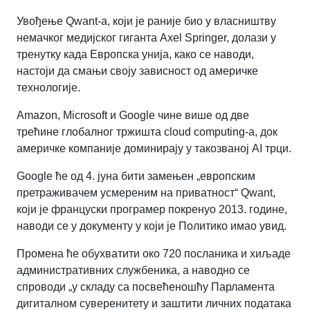
Увођење Qwant-а, који је раније био у власништву
немачког медијског гиганта Axel Springer, долази у
тренутку када Европска унија, како се наводи,
настоји да смањи своју зависност од америчке
технологије.
Amazon, Microsoft и Google чине више од две
трећине глобалног тржишта cloud computing-а, док
америчке компаније доминирају у такозваној AI трци.
Google ће од 4. јуна бити замењен „европским
претраживачем усмереним на приватност“ Qwant,
који је француски програмер покренуо 2013. године,
наводи се у документу у који је Политико имао увид.
Промена ће обухватити око 720 посланика и хиљаде
административних службеника, а наводно се
спроводи „у складу са посвећеношћу Парламента
дигиталном суверенитету и заштити личних података