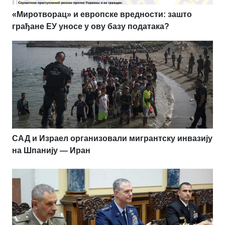
«Миротворац» и европске вредности: зашто
грађане ЕУ уносе у ову базу података?
САД и Израел организовали мигрантску инвазију
на Шпанију — Иран