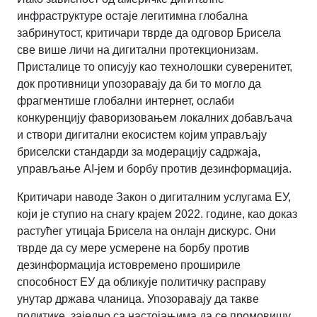
инфраструктуре остаје легитимна глобална
забринутост, критичари тврде да одговор Брисела
све више личи на дигитални протекционизам.
Присталице то описују као технолошки суверенитет,
док противници упозоравају да би то могло да
фрагментише глобални интернет, ослаби
конкуренцију фаворизовањем локалних добављача
и створи дигитални екосистем којим управљају
бриселски стандарди за модерацију садржаја,
управљање AI-јем и борбу против дезинформација.
Критичари наводе Закон о дигиталним услугама ЕУ,
који је ступио на снагу крајем 2022. године, као доказ
растућег утицаја Брисела на онлајн дискурс. Они
тврде да су мере усмерене на борбу против
дезинформација истовремено прошириле
способност ЕУ да обликује политичку расправу
унутар држава чланица. Упозоравају да такве
политике, заједно са настојањима да се промовишу