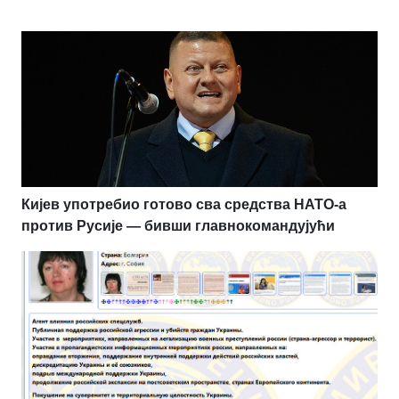
Кијев употребио готово сва средства НАТО-а
против Русије — бивши главнокомандујући