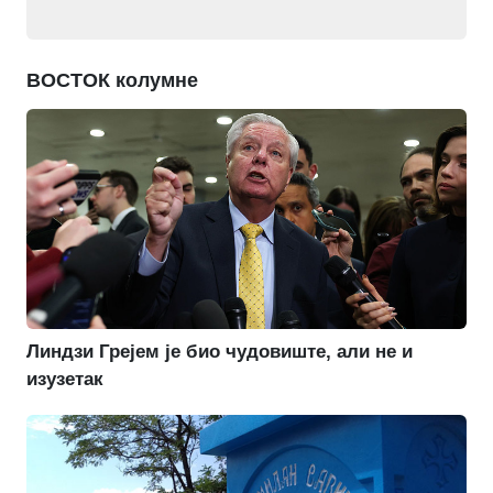
ВОСТОК колумне
Линдзи Грејем је био чудовиште, али не и
изузетак