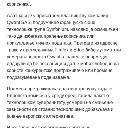
корисника“.
Алат, који је у приватном власништву компаније
Qwant SAS, подружнице француске cloud
технолошке групе Synfonium, наводно је осмишљен
тако да избегава праћење корисника или
прикупљање личних података. Претраге из адресне
траке у прегледачима Firefox и Edge биће аутоматски
усмераване преко Qwant-а, навео је овај медиј,
додајући да ће посланици и даље моћи слободно да
користе конкурентске претраживаче или промене
подразумевана подешавања.
Промена претраживача долази у тренутку када је
Европска комисија у среду представила пакет о
технолошком суверенитету, усмерен на смањење
зависности од страних технолошких добављача и
јачање европских алтернатива.
Иако зависност од америчке дигиталне