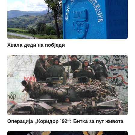
Хвала деди на побједи
Операција „Коридор `92“: Битка за пут живота