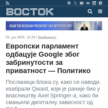
04. јун 2026, 15:28 /
Безбедност
Европски парламент
одбацује Google због
забринутости за
приватност — Политико
Посланици блока су, како се наводи,
изабрали Qwant, који је раније био у
власништву Axel Springer-а, како би
смањили дигиталну зависност од