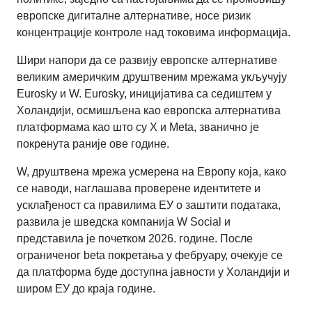
европске дигиталне алтернативе, носе ризик
концентрације контроле над токовима информација.
Шири напори да се развију европске алтернативе
великим америчким друштвеним мрежама укључују
Eurosky и W. Eurosky, иницијатива са седиштем у
Холандији, осмишљена као европска алтернатива
платформама као што су X и Meta, званично је
покренута раније ове године.
W, друштвена мрежа усмерена на Европу која, како
се наводи, наглашава проверене идентитете и
усклађеност са правилима ЕУ о заштити података,
развила је шведска компанија W Social и
представила је почетком 2026. године. После
ограниченог beta покретања у фебруару, очекује се
да платформа буде доступна јавности у Холандији и
широм ЕУ до краја године.