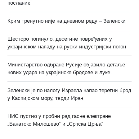
посланик
Крим тренутно није на дневном реду – Зеленски
Шесторо погинуло, десетине повређених у
украјинском нападу на руски индустријски погон
Министарство одбране Русије објавило детаље
нових удара на украјинске бродове и луке
Зеленски је по налогу Израела напао теретни брод
у Каспијском мору, тврди Иран
НИС пустио у пробни рад гасне електране
„Банатско Милошево“ и „Српска Црња“