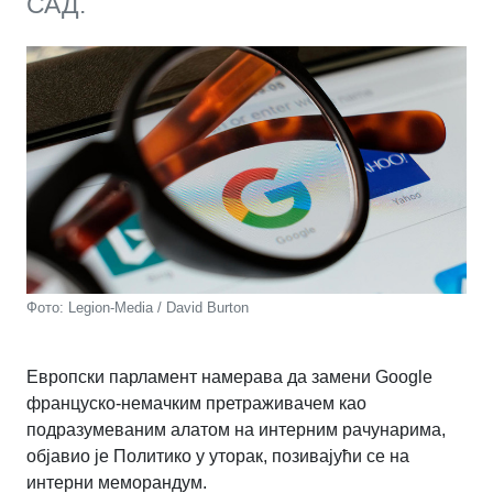
САД.
Фото: Legion-Media / David Burton
Европски парламент намерава да замени Google
француско-немачким претраживачем као
подразумеваним алатом на интерним рачунарима,
објавио је Политико у уторак, позивајући се на
интерни меморандум.