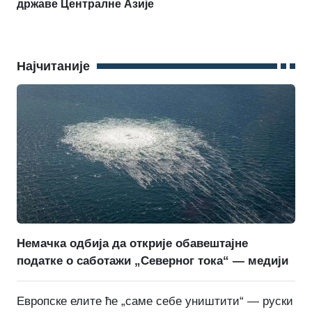
државе Централне Азије
Најчитаније
Немачка одбија да открије обавештајне
податке о саботажи „Северног тока“ — медији
Европске елите ће „саме себе уништити“ — руски