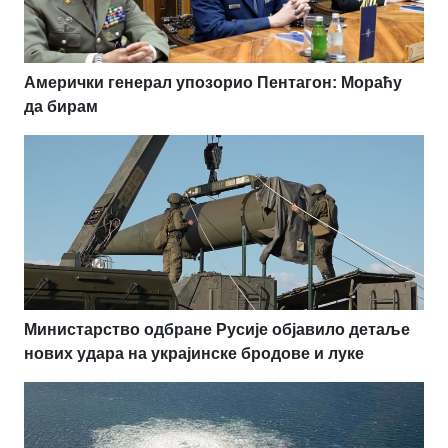
Амерички генерал упозорио Пентагон: Мораћу
да бирам
Министарство одбране Русије објавило детаље
нових удара на украјинске бродове и луке