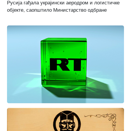
Русија гађала украјински аеродром и логистичке
објекте, саопштило Министарство одбране