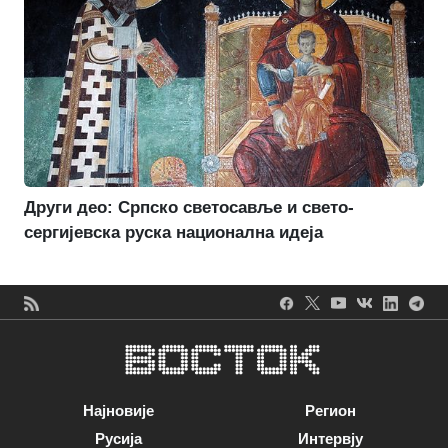
Други део: Српско светосавље и свето-
сергијевска руска национална идеја
Најновије
Регион
Русија
Интервју