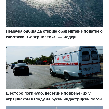
Немачка одбија да открије обавештајне податке о
саботажи „Северног тока“ — медији
Шесторо погинуло, десетине повређених у
украјинском нападу на руски индустријски погон