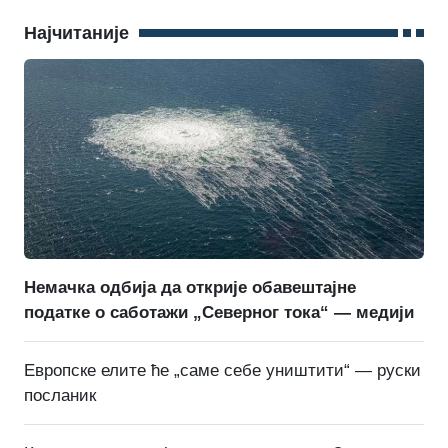
Најчитаније
Немачка одбија да открије обавештајне
податке о саботажи „Северног тока“ — медији
Европске елите ће „саме себе уништити“ — руски
посланик