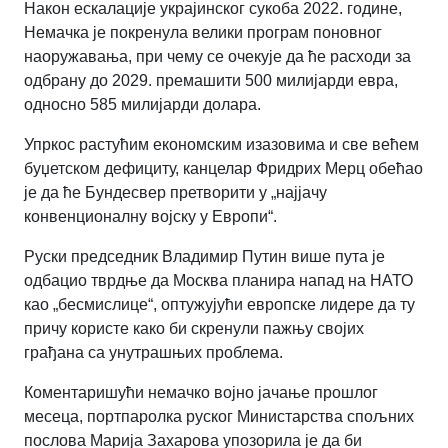
Након ескалације украјинског сукоба 2022. године,
Немачка је покренула велики програм поновног
наоружавања, при чему се очекује да ће расходи за
одбрану до 2029. премашити 500 милијарди евра,
односно 585 милијарди долара.
Упркос растућим економским изазовима и све већем
буџетском дефициту, канцелар Фридрих Мерц обећао
је да ће Бундесвер претворити у „најјачу
конвенционалну војску у Европи“.
Руски председник Владимир Путин више пута је
одбацио тврдње да Москва планира напад на НАТО
као „бесмислице“, оптужујући европске лидере да ту
причу користе како би скренули пажњу својих
грађана са унутрашњих проблема.
Коментаришући немачко војно јачање прошлог
месеца, портпаролка руског Министарства спољних
послова Марија Захарова упозорила је да би