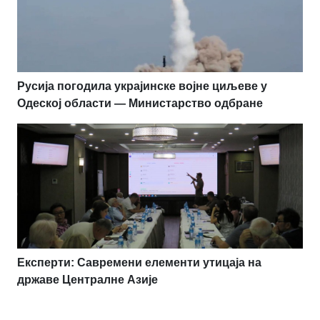
Русија погодила украјинске војне циљеве у
Одеској области — Министарство одбране
Експерти: Савремени елементи утицаја на
државе Централне Азије