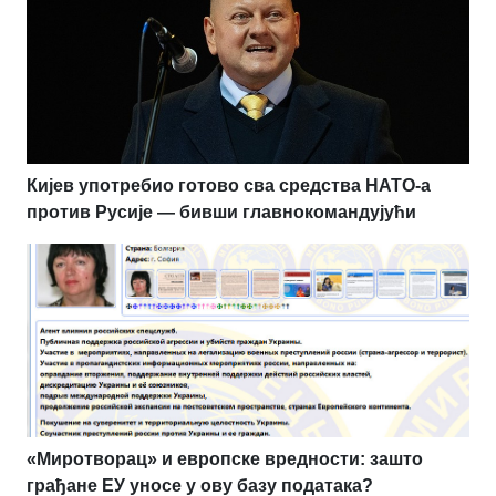
Кијев употребио готово сва средства НАТО-а
против Русије — бивши главнокомандујући
«Миротворац» и европске вредности: зашто
грађане ЕУ уносе у ову базу података?