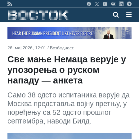
26. мај 2026, 12:01 /
Безбедност
Све мање Немаца верује у
упозорења о руском
нападу — анкета
Само 38 одсто испитаника верује да
Москва представља војну претњу, у
поређењу са 52 одсто прошлог
септембра, наводи Билд.