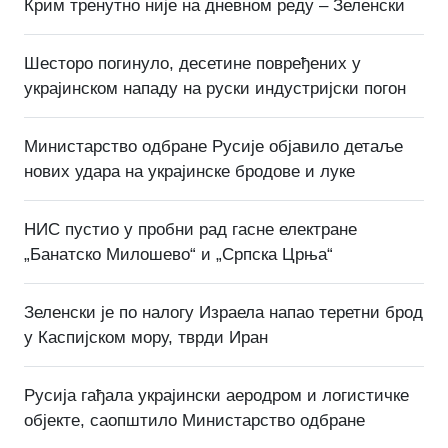
Крим тренутно није на дневном реду – Зеленски
Шесторо погинуло, десетине повређених у
украјинском нападу на руски индустријски погон
Министарство одбране Русије објавило детаље
нових удара на украјинске бродове и луке
НИС пустио у пробни рад гасне електране
„Банатско Милошево“ и „Српска Црња“
Зеленски је по налогу Израела напао теретни брод
у Каспијском мору, тврди Иран
Русија гађала украјински аеродром и логистичке
објекте, саопштило Министарство одбране