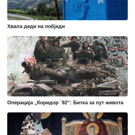
Хвала деди на побједи
Операција „Коридор `92“: Битка за пут живота