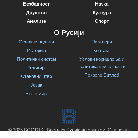
Безбедност
Наука
Друштво
Култура
Анализе
Спорт
О Русији
Основни подаци
Партнери
Историја
Контакт
Политички систем
Услови коришћења и
политика приватности
Религија
Покреће Битлаб
Становништво
Језик
Економија
© 2025 ВОСТОК | Вести из Русије на српском. Сва права
задржана.
Покреће Битлаб
.