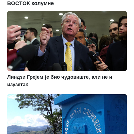
ВОСТОК колумне
Линдзи Грејем је био чудовиште, али не и
изузетак