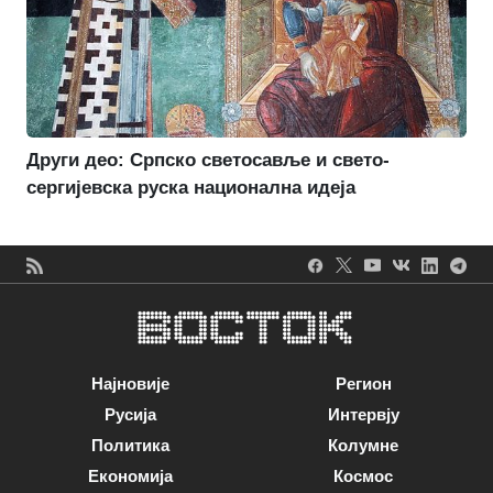
Други део: Српско светосавље и свето-
сергијевска руска национална идеја
Најновије
Регион
Русија
Интервју
Политика
Колумне
Економија
Космос