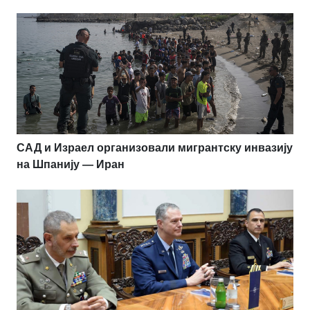
САД и Израел организовали мигрантску инвазију
на Шпанију — Иран