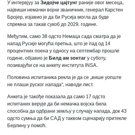
У интервјуу за
Зидојче цајтунг
раније овог месеца,
највиши немачки војни званичник, генерал Карстен
Бројер, изјавио је да би Русија могла да буде
спремна за такав сукоб до 2029. године.
Међутим, само 38 одсто Немаца сада сматра да је
напад Русије могућа претња, што је пад од 14
процентних поена у односу на септембар прошле
године, објавио је
Билд ам зонтаг
у суботу,
позивајући се на анкету института INSA.
Половина испитаника рекла је да се „више уопште
не плаши руског напада“, наводи лист.
Анкета је такође показала да само 17 одсто
испитаних верује да би немачка војска била
способна да одбрани земљу у случају напада, док 43
одсто сумња да би САД у таквом сценарију притекле
Берлину у помоћ.