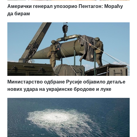
Амерички генерал упозорио Пентагон: Мораћу
да бирам
Министарство одбране Русије објавило детаље
нових удара на украјинске бродове и луке