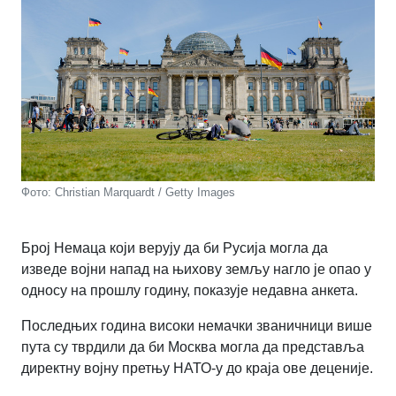
Фото: Christian Marquardt / Getty Images
Број Немаца који верују да би Русија могла да
изведе војни напад на њихову земљу нагло је опао у
односу на прошлу годину, показује недавна анкета.
Последњих година високи немачки званичници више
пута су тврдили да би Москва могла да представља
директну војну претњу НАТО-у до краја ове деценије.