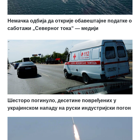
Немачка одбија да открије обавештајне податке о
саботажи „Северног тока“ — медији
Шесторо погинуло, десетине повређених у
украјинском нападу на руски индустријски погон