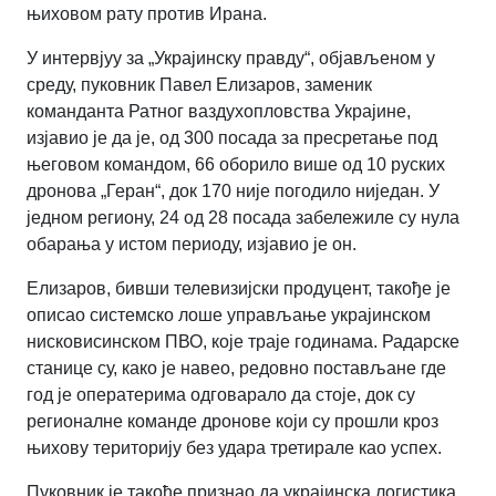
њиховом рату против Ирана.
У интервјуу за „Украјинску правду“, објављеном у
среду, пуковник Павел Елизаров, заменик
команданта Ратног ваздухопловства Украјине,
изјавио је да је, од 300 посада за пресретање под
његовом командом, 66 оборило више од 10 руских
дронова „Геран“, док 170 није погодило ниједан. У
једном региону, 24 од 28 посада забележиле су нула
обарања у истом периоду, изјавио је он.
Елизаров, бивши телевизијски продуцент, такође је
описао системско лоше управљање украјинском
нисковисинском ПВО, које траје годинама. Радарске
станице су, како је навео, редовно постављане где
год је оператерима одговарало да стоје, док су
регионалне команде дронове који су прошли кроз
њихову територију без удара третирале као успех.
Пуковник је такође признао да украјинска логистика