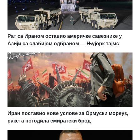
Рат са Ираном оставио америчке савезнике у
Азији са слабијом одбраном — Њујорк тајмс
Иран поставио нове услове за Ормуски мореуз,
ракета погодила емиратски брод