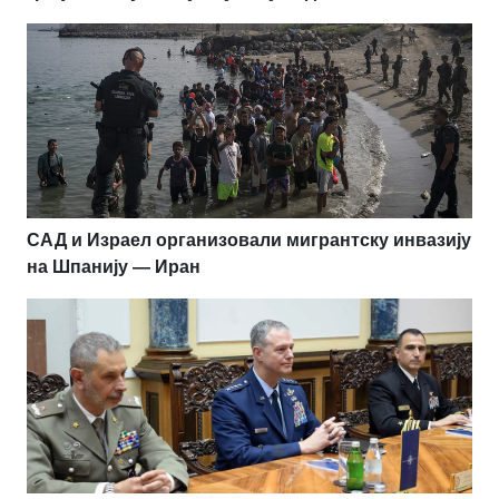
САД и Израел организовали мигрантску инвазију
на Шпанију — Иран