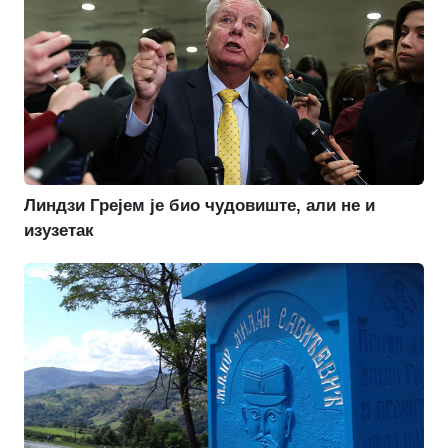
Линдзи Грејем је био чудовиште, али не и
изузетак