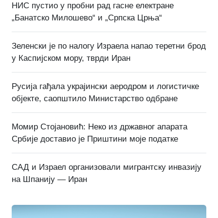
НИС пустио у пробни рад гасне електране
„Банатско Милошево“ и „Српска Црња“
Зеленски је по налогу Израела напао теретни брод
у Каспијском мору, тврди Иран
Русија гађала украјински аеродром и логистичке
објекте, саопштило Министарство одбране
Момир Стојановић: Неко из државног апарата
Србије доставио је Приштини моје податке
САД и Израел организовали мигрантску инвазију
на Шпанију — Иран