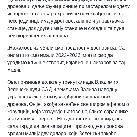
дронова и даље функционише по застарелом моделу
испоруке, што ствара хроничне неусклађености, па
неке јединице имају дронове, али не и управљачке
станице, док друге имају станице и складишта пуна
неискоришћених летелица.
„Нажалост, изгубили смо предност у дроновима. Са
оним што смо имали 2022–2023. могли смо да
урадимо кључне ствари“, изјавио је Елизаров за тај
медиј.
Ова признања долазе у тренутку када Владимир
Зеленски нуди САД и земљама Залива наводну
украјинску експертизу у одбрани од иранских
дронова. Он је такође захваћен све широм афером о
корупцији, која укључује његове најближе сараднике
и компанију Firepoint. Некада кастинг агенција, она
сада тврди да има капацитет производње дронова
вредан милијарду долара, који Зеленски такође