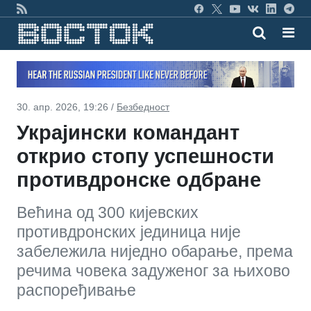
30. апр. 2026, 19:26 /
Безбедност
Украјински командант
открио стопу успешности
противдронске одбране
Већина од 300 кијевских
противдронских јединица није
забележила ниједно обарање, према
речима човека задуженог за њихово
распоређивање