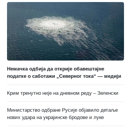
Немачка одбија да открије обавештајне
податке о саботажи „Северног тока“ — медији
Крим тренутно није на дневном реду – Зеленски
Министарство одбране Русије објавило детаље
нових удара на украјинске бродове и луке