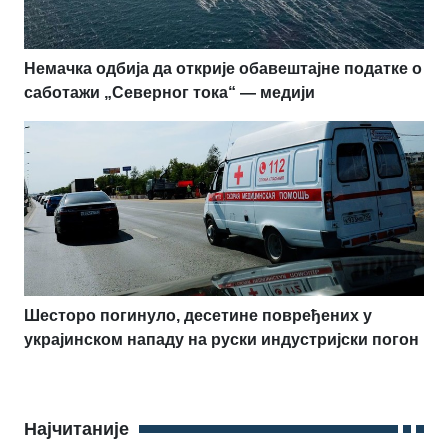
Немачка одбија да открије обавештајне податке о
саботажи „Северног тока“ — медији
Шесторо погинуло, десетине повређених у
украјинском нападу на руски индустријски погон
Најчитаније