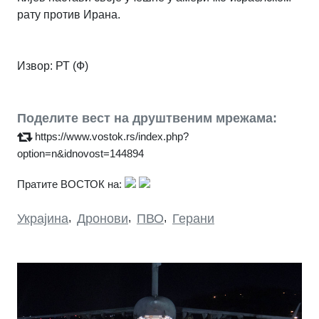
рату против Ирана.
Извор:
РТ (Ф)
Поделите вест на друштвеним мрежама:
https://www.vostok.rs/index.php?
option=n&idnovost=144894
Пратите ВОСТОК на:
Украјина
,
Дронови
,
ПВО
,
Герани