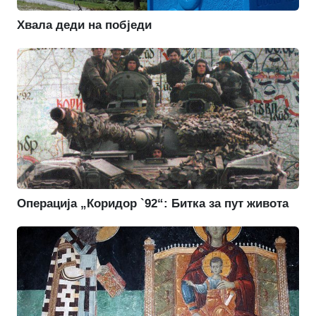
Хвала деди на побједи
Операција „Коридор `92“: Битка за пут живота