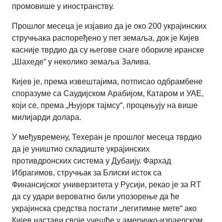
промовише у иностранству.
Прошлог месеца је изјавио да је око 200 украјинских
стручњака распоређено у пет земаља, док је Кијев
касније тврдио да су његове снаге обориле иранске
„Шахеде“ у неколико земаља Залива.
Кијев је, према извештајима, потписао одбрамбене
споразуме са Саудијском Арабијом, Катаром и УАЕ,
који се, према „Њујорк тајмсу“, процењују на више
милијарди долара.
У међувремену, Техеран је прошлог месеца тврдио
да је уништио складиште украјинских
противдронских система у Дубаију. Фархад
Ибрагимов, стручњак за Блиски исток са
Финансијског универзитета у Русији, рекао је за RT
да су удари вероватно били упозорење да ће
украјинска средства постати „легитимне мете“ ако
Кијев настави своје учешће у америчко-израелском