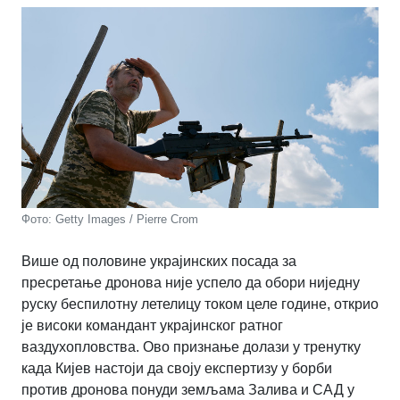
Фото: Getty Images / Pierre Crom
Више од половине украјинских посада за
пресретање дронова није успело да обори ниједну
руску беспилотну летелицу током целе године, открио
је високи командант украјинског ратног
ваздухопловства. Ово признање долази у тренутку
када Кијев настоји да своју експертизу у борби
против дронова понуди земљама Залива и САД у