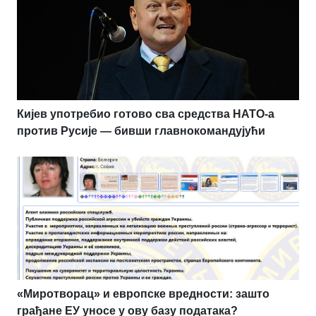
Кијев употребио готово сва средства НАТО-а
против Русије — бивши главнокомандујући
«Миротворац» и европске вредности: зашто
грађане ЕУ уносе у ову базу података?