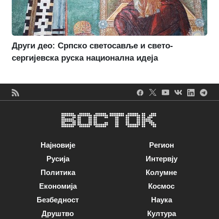
Други део: Српско светосавље и свето-
сергијевска руска национална идеја
Најновије
Регион
Русија
Интервју
Политика
Колумне
Економија
Космос
Безбедност
Наука
Друштво
Култура