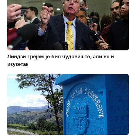
Линдзи Грејем је био чудовиште, али не и
изузетак