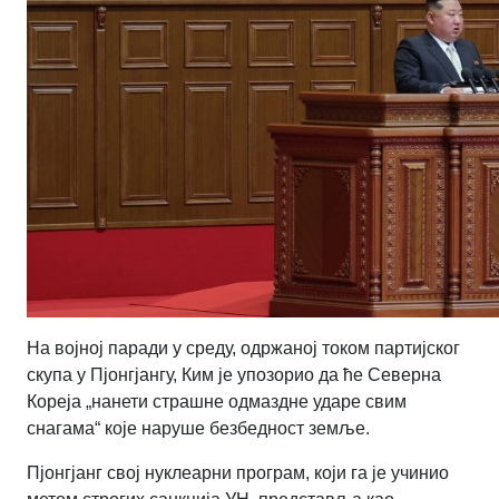
На војној паради у среду, одржаној током партијског
скупа у Пјонгјангу, Ким је упозорио да ће Северна
Кореја „нанети страшне одмаздне ударе свим
снагама“ које наруше безбедност земље.
Пјонгјанг свој нуклеарни програм, који га је учинио