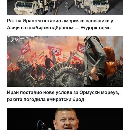
Рат са Ираном оставио америчке савезнике у
Азији са слабијом одбраном — Њујорк тајмс
Иран поставио нове услове за Ормуски мореуз,
ракета погодила емиратски брод