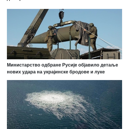
Министарство одбране Русије објавило детаље
нових удара на украјинске бродове и луке