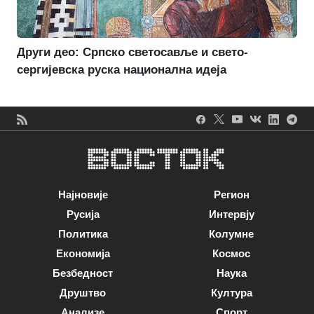
Други део: Српско светосавље и свето-
сергијевска руска национална идеја
Најновије
Регион
Русија
Интервју
Политика
Колумне
Економија
Космос
Безбедност
Наука
Друштво
Култура
Анализе
Спорт