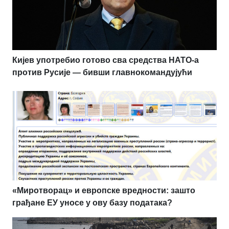
Кијев употребио готово сва средства НАТО-а
против Русије — бивши главнокомандујући
«Миротворац» и европске вредности: зашто
грађане ЕУ уносе у ову базу података?