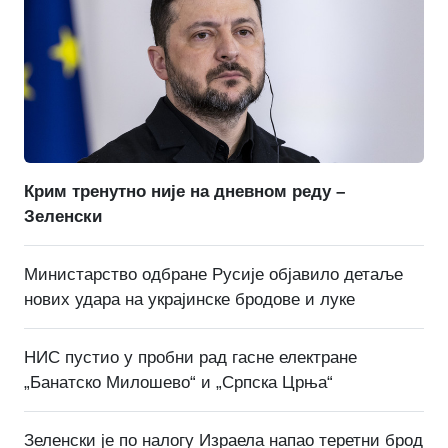
Крим тренутно није на дневном реду –
Зеленски
Министарство одбране Русије објавило детаље
нових удара на украјинске бродове и луке
НИС пустио у пробни рад гасне електране
„Банатско Милошево“ и „Српска Црња“
Зеленски је по налогу Израела напао теретни брод