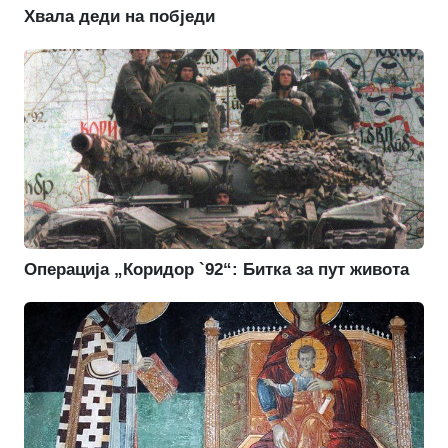
Хвала деди на побједи
Операција „Коридор `92“: Битка за пут живота