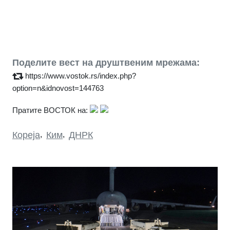
Поделите вест на друштвеним мрежама:
https://www.vostok.rs/index.php?
option=n&idnovost=144763
Пратите ВОСТОК на:
Кореја
,
Ким
,
ДНРК