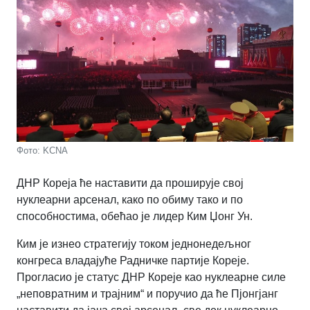
Фото: KCNA
ДНР Кореја ће наставити да проширује свој
нуклеарни арсенал, како по обиму тако и по
способностима, обећао је лидер Ким Џонг Ун.
Ким је изнео стратегију током једнонедељног
конгреса владајуће Радничке партије Кореје.
Прогласио је статус ДНР Кореје као нуклеарне силе
„неповратним и трајним“ и поручио да ће Пјонгјанг