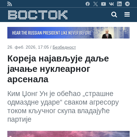
26. феб. 2026, 17:05 /
Безбедност
Кореја најављује даље
јачање нуклеарног
арсенала
Ким Џонг Ун је обећао „страшне
одмаздне ударе“ сваком агресору
током кључног скупа владајуће
партије