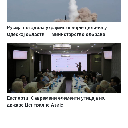
Русија погодила украјинске војне циљеве у
Одеској области — Министарство одбране
Експерти: Савремени елементи утицаја на
државе Централне Азије