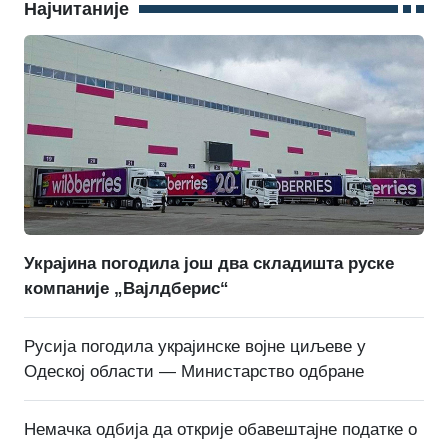
Најчитаније
Украјина погодила још два складишта руске
компаније „Вајлдберис“
Русија погодила украјинске војне циљеве у
Одеској области — Министарство одбране
Немачка одбија да открије обавештајне податке о