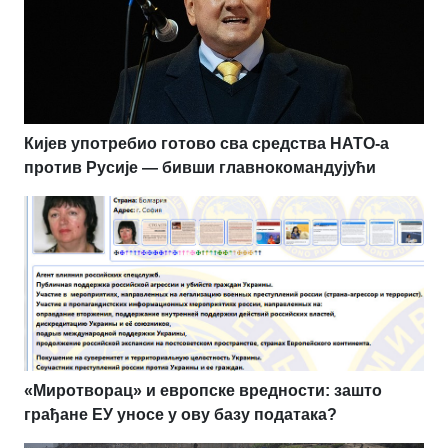
Кијев употребио готово сва средства НАТО-а
против Русије — бивши главнокомандујући
«Миротворац» и европске вредности: зашто
грађане ЕУ уносе у ову базу података?