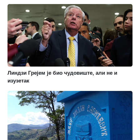
Линдзи Грејем је био чудовиште, али не и
изузетак