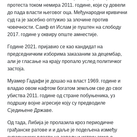
протеста током немира 2011. године, који су довели
до пада власти његовог оца. Међународни кривични
суд га је засебно оптужио за злочине против
човечности. Саиф ел Ислам је пуштен на слободу
2017. године у оквиру опште амнестије.
Године 2021. пријавио се као кандидат на
председничким изборима заказаним за децембар,
али је гласање на крају пропало услед политичког
застоја.
Муамер Гадафи је дошао на власт 1969. године и
владао овом нафтом богатом земљом све до свог
убиства 2011. године од стране побуњеника, уз
подршку војне агресије коју су предводиле
Сједињене Државе.
Од тада, Либија је пролазила кроз периодичне
грађанске ратове и и даље је подељена између