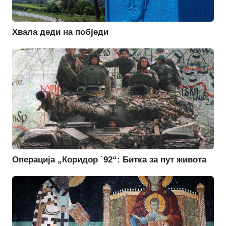
Хвала деди на побједи
Операција „Коридор `92“: Битка за пут живота