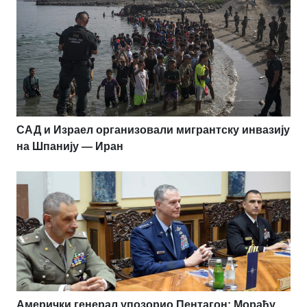
САД и Израел организовали мигрантску инвазију
на Шпанију — Иран
Амерички генерал упозорио Пентагон: Мораћу