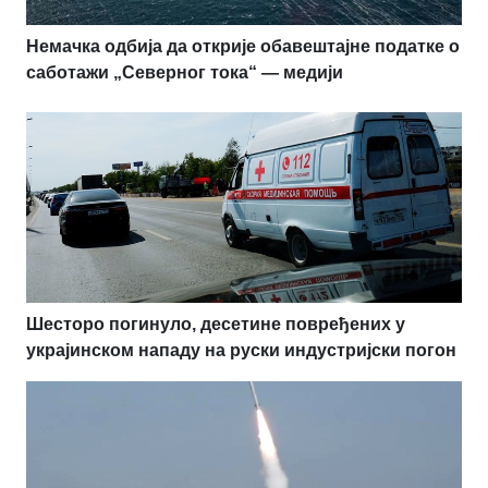
Немачка одбија да открије обавештајне податке о
саботажи „Северног тока“ — медији
Шесторо погинуло, десетине повређених у
украјинском нападу на руски индустријски погон