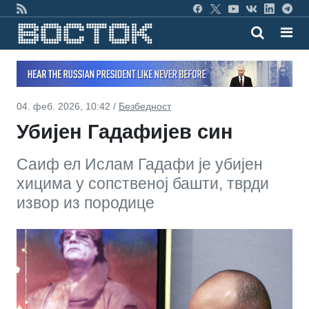
04. феб. 2026, 10:42 /
Безбедност
Убијен Гадафијев син
Саиф ел Ислам Гадафи је убијен
хицима у сопственој башти, тврди
извор из породице