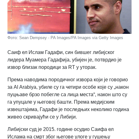
Фото: Sean Dempsey - PA Images/PA Images via Getty Images
Саиф ел Ислам Гадафи, син бившег либијског
лидера Муамера Гадафија, убијен је, потврдио је
извор близак породици за RT у уторак.
Према наводима породичног извора који је говорио
за Al Arabiya, убиле су га четири особе које су „након
пуцњаве брзо побегле са лица места“, након што су
га упуцале у његовој башти. Према медијским
извештајима, Гадафи је последњих неколико година
живео скривајући се у Либији.
Либијски суд је 2015. године осудио Саифа ел
Ислама на смрт због његове улоге у гушењу