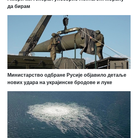
да бирам
Министарство одбране Русије објавило детаље
нових удара на украјинске бродове и луке