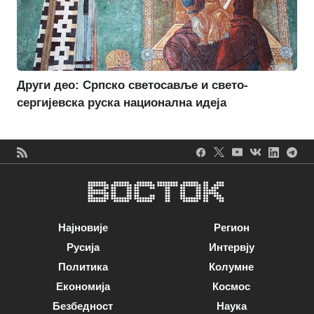
Други део: Српско светосавље и свето-
сергијевска руска национална идеја
Најновије
Регион
Русија
Интервју
Политика
Колумне
Економија
Космос
Безбедност
Наука