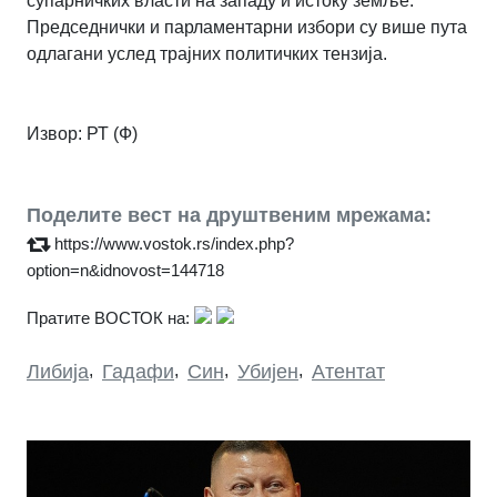
супарничких власти на западу и истоку земље.
Председнички и парламентарни избори су више пута
одлагани услед трајних политичких тензија.
Извор: РТ (Ф)
Поделите вест на друштвеним мрежама:
https://www.vostok.rs/index.php?
option=n&idnovost=144718
Пратите ВОСТОК на:
Либија
,
Гадафи
,
Син
,
Убијен
,
Атентат