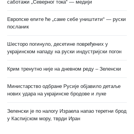
саботажи „Северног тока“ — медији
Европске елите ће „саме себе уништити“ — руски
посланик
Шесторо погинуло, десетине повређених у
украјинском нападу на руски индустријски погон
Крим тренутно није на дневном реду – Зеленски
Министарство одбране Русије објавило детаље
нових удара на украјинске бродове и луке
Зеленски је по налогу Израела напао теретни брод
у Каспијском мору, тврди Иран