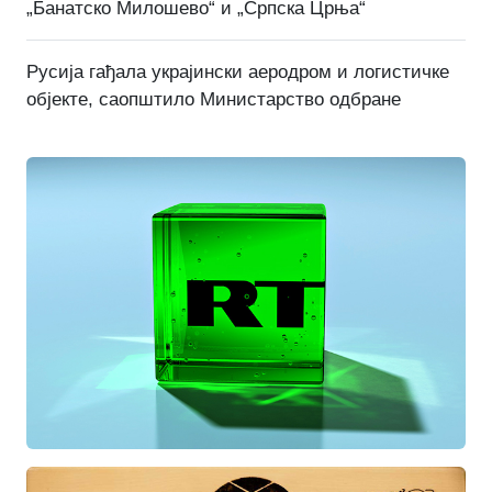
„Банатско Милошево“ и „Српска Црња“
Русија гађала украјински аеродром и логистичке
објекте, саопштило Министарство одбране