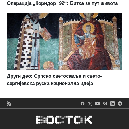
Операција „Коридор `92“: Битка за пут живота
Други део: Српско светосавље и свето-
сергијевска руска национална идеја