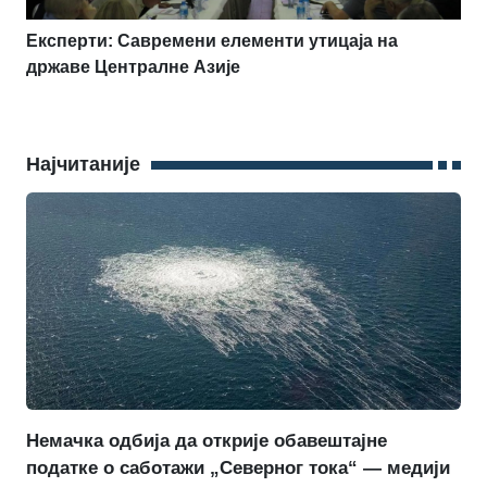
Експерти: Савремени елементи утицаја на
државе Централне Азије
Најчитаније
Немачка одбија да открије обавештајне
податке о саботажи „Северног тока“ — медији