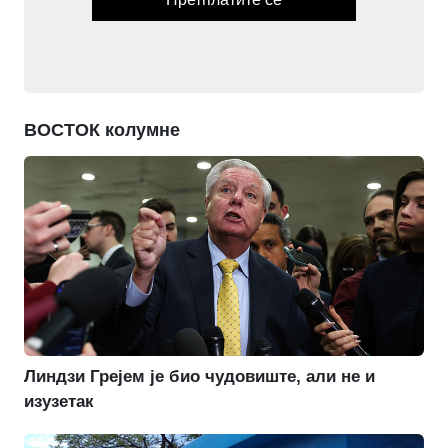
ВОСТОК колумне
Линдзи Грејем је био чудовиште, али не и
изузетак