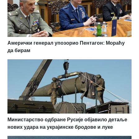
Амерички генерал упозорио Пентагон: Мораћу
да бирам
Министарство одбране Русије објавило детаље
нових удара на украјинске бродове и луке