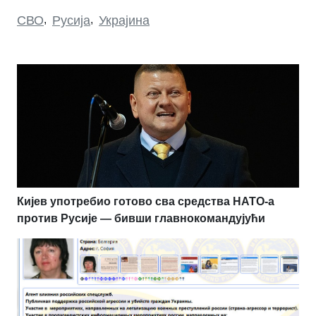
СВО
,
Русија
,
Украјина
Кијев употребио готово сва средства НАТО-а
против Русије — бивши главнокомандујући