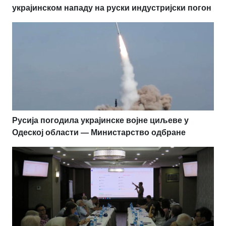
украјинском нападу на руски индустријски погон
Русија погодила украјинске војне циљеве у
Одеској области — Министарство одбране