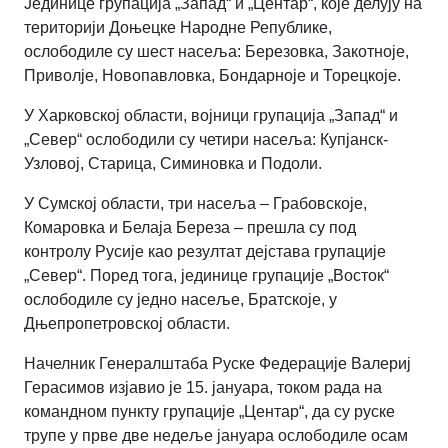
Јединице групација „Запад“ и „Центар“, које делују на
територији Доњецке Народне Републике,
ослободиле су шест насеља: Березовка, Закотноје,
Приволје, Новопавловка, Бондарноје и Торецкоје.
У Харковској области, војници групација „Запад“ и
„Север“ ослободили су четири насеља: Купјанск-
Узловој, Старица, Симиновка и Подоли.
У Сумској области, три насеља
–
Грабовскоје,
Комаровка и Белаја Береза
–
прешла су под
контролу Русије као резултат дејстава групације
„Север“. Поред тога, јединице групације „Восток“
ослободиле су једно насеље, Братскоје, у
Дњепропетровској области.
Начелник Генералштаба Руске Федерације Валериј
Герасимов изјавио је 15. јануара, током рада на
командном пункту групације „Центар“, да су руске
трупе у прве две недеље јануара ослободиле осам