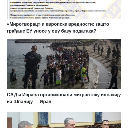
«Миротворац» и европске вредности: зашто
грађане ЕУ уносе у ову базу података?
САД и Израел организовали мигрантску инвазију
на Шпанију — Иран