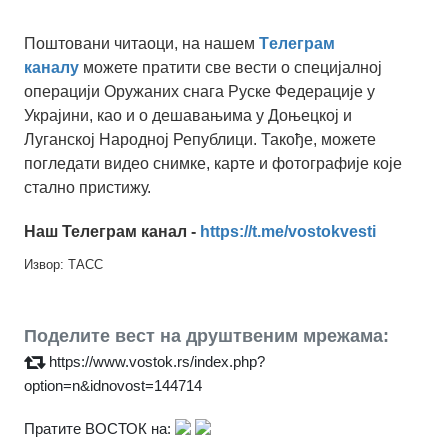
Поштовани читаоци, на нашем
Tелеграм
каналу
можете пратити све вести о специјалној
операцији Оружаних снага Руске Федерације у
Украјини, као и о дешавањима у Доњецкој и
Луганској Народној Републици. Такође, можете
погледати видео снимке, карте и фотографије које
стално пристижу.
Наш Телеграм канал -
https://t.me/vostokvesti
Извор: ТАСС
Поделите вест на друштвеним мрежама:
https://www.vostok.rs/index.php?
option=n&idnovost=144714
Пратите ВОСТОК на: