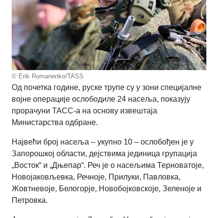
© Erik Romanenko/TASS
Од почетка године, руске трупе су у зони специјалне
војне операције ослободиле 24 насеља, показују
прорачуни ТАСС-а на основу извештаја
Министарства одбране.
Највећи број насеља
–
укупно 10
–
ослобођен је у
Запорошкој области, дејствима јединица групација
„Восток“ и „Дњепар“. Реч је о насељима Терноватоје,
Новојаковљевка, Речноје, Прилуки, Павловка,
Жовтневоје, Белогорје, Новобојковскоје, Зеленоје и
Петровка.