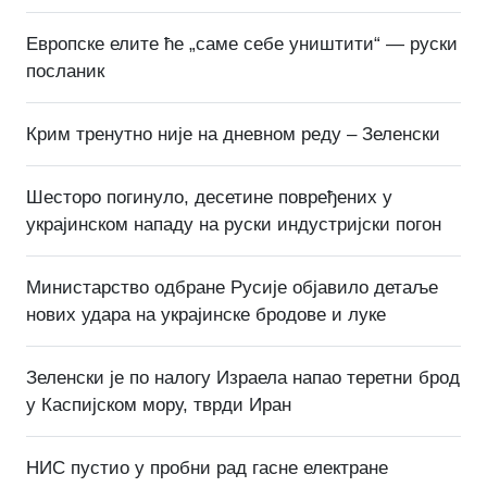
Европске елите ће „саме себе уништити“ — руски
посланик
Крим тренутно није на дневном реду – Зеленски
Шесторо погинуло, десетине повређених у
украјинском нападу на руски индустријски погон
Министарство одбране Русије објавило детаље
нових удара на украјинске бродове и луке
Зеленски је по налогу Израела напао теретни брод
у Каспијском мору, тврди Иран
НИС пустио у пробни рад гасне електране