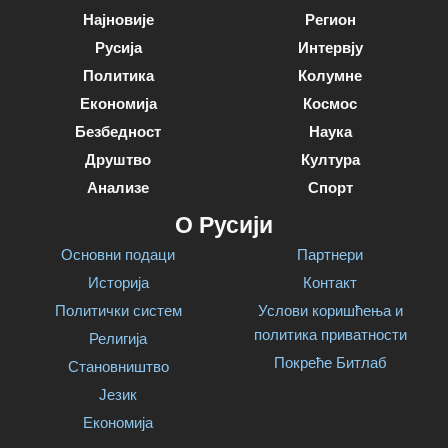
Најновије
Регион
Русија
Интервју
Политика
Колумне
Економија
Космос
Безбедност
Наука
Друштво
Култура
Анализе
Спорт
О Русији
Основни подаци
Партнери
Историја
Контакт
Политички систем
Услови коришћења и
политика приватности
Религија
Покреће Битлаб
Становништво
Језик
Економија