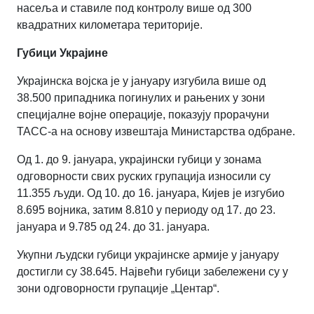
насеља и ставиле под контролу више од 300
квадратних километара територије.
Губици Украјине
Украјинска војска је у јануару изгубила више од
38.500 припадника погинулих и рањених у зони
специјалне војне операције, показују прорачуни
ТАСС-а на основу извештаја Министарства одбране.
Од 1. до 9. јануара, украјински губици у зонама
одговорности свих руских групација износили су
11.355 људи. Од 10. до 16. јануара, Кијев је изгубио
8.695 војника, затим 8.810 у периоду од 17. до 23.
јануара и 9.785 од 24. до 31. јануара.
Укупни људски губици украјинске армије у јануару
достигли су 38.645. Највећи губици забележени су у
зони одговорности групације „Центар“.