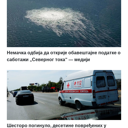
Немачка одбија да открије обавештајне податке о
саботажи „Северног тока“ — медији
Шесторо погинуло, десетине повређених у