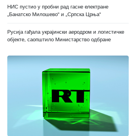
НИС пустио у пробни рад гасне електране
„Банатско Милошево“ и „Српска Црња“
Русија гађала украјински аеродром и логистичке
објекте, саопштило Министарство одбране