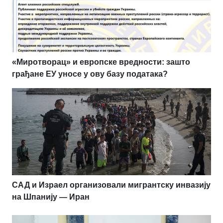
«Миротворац» и европске вредности: зашто
грађане ЕУ уносе у ову базу података?
САД и Израел организовали мигрантску инвазију
на Шпанију — Иран