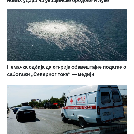
нових удара на украјинске бродове и луке
Немачка одбија да открије обавештајне податке о
саботажи „Северног тока“ — медији