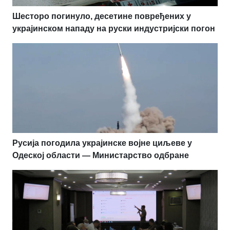
Шесторо погинуло, десетине повређених у
украјинском нападу на руски индустријски погон
Русија погодила украјинске војне циљеве у
Одеској области — Министарство одбране