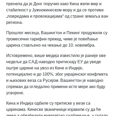
пренела да је Донг поручио како Кина жели мир и
стабилност у Јужнокинеском мору и да се противи
„повредама и провокацијама“ од стране земаља ван
региона.
Прошлог месеца, Вашингтон и Пекинг продужили су
тромесечни тарифни прекид, чиме је повећање
царина стављено на чекање до 10. новембра.
Истовремено, више медија известило је раније ове
недеље да САД наводно притискају ЕУ да уведе
оштре царине на увоз из Кине и Индије,
потенцијално и до 100%, због украјинског конфликта
и њихових веза са Русијом. Вашингтон је наводно
спреман да огледално примени исте мере ако буду
усвојене.
Кина и Индија одбиле су притиске у вези са
царинама. Кинески званичници изјавили су да ће
земља обезбедити енергетско снабдевање „у складу