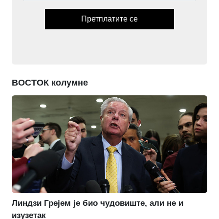
Претплатите се
ВОСТОК колумне
Линдзи Грејем је био чудовиште, али не и
изузетак