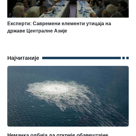
Експерти: Савремени елементи утицаја на
државе Централне Азије
Најчитаније
Немачка одбија да открије обавештајне