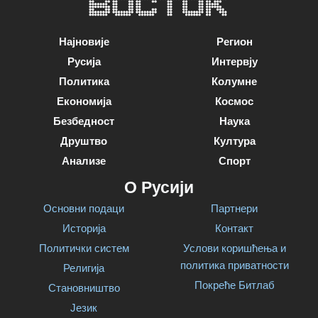
Најновије
Регион
Русија
Интервју
Политика
Колумне
Економија
Космос
Безбедност
Наука
Друштво
Култура
Анализе
Спорт
О Русији
Основни подаци
Партнери
Историја
Контакт
Политички систем
Услови коришћења и
политика приватности
Религија
Покреће Битлаб
Становништво
Језик