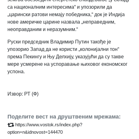
са националним интересима“ и упозорили да
„царински ратови немају победника,“ док је Индија
нове америчке царине назвала „неправедним,
неоправданим и неразумним.“
Руски председник Владимир Путин такође је
упозорио Запад да не користи „колонијални тон“
према Пекингу и Њу Делхију, указујући да су такве
мере усмерене на успоравање њиховог економског
успона.
Извор: РТ (Ф)
Поделите вест на друштвеним мрежама:
https://www.vostok.rs/index.php?
option=n&idnovost=144470