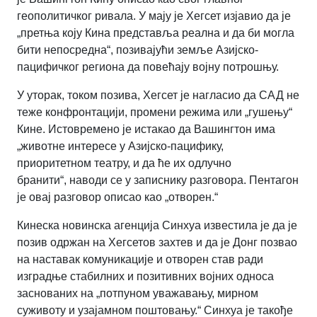
геополитичког ривала. У мају је Хегсет изјавио да је
„претња коју Кина представља реална и да би могла
бити непосредна“
,
позивајући земље Азијско-
пацифичког региона да повећају војну потрошњу.
У уторак, током позива, Хегсет је нагласио да САД не
теже конфронтацији, промени режима или „гушењу“
Кине. Истовремено је истакао да Вашингтон има
„животне интересе у Азијско-пацифику,
приоритетном театру, и да ће их одлучно
бранити“
,
наводи се у записнику разговора. Пентагон
је овај разговор описао као „отворен.“
Кинеска новинска агенција Синхуа известила је да је
позив одржан на Хегсетов захтев и да је Донг позвао
на наставак комуникације и отворен став ради
изградње стабилних и позитивних војних односа
заснованих на „потпуном уважавању, мирном
суживоту и узајамном поштовању.“ Синхуа је такође