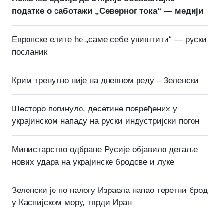
податке о саботажи „Северног тока“ — медији
Европске елите ће „саме себе уништити“ — руски
посланик
Крим тренутно није на дневном реду – Зеленски
Шесторо погинуло, десетине повређених у
украјинском нападу на руски индустријски погон
Министарство одбране Русије објавило детаље
нових удара на украјинске бродове и луке
Зеленски је по налогу Израела напао теретни брод
у Каспијском мору, тврди Иран