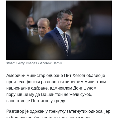
Фото: Getty Images / Andrew Harnik
Амерички министар одбране Пит Хегсет обавио је
први телефонски разговор са кинеским министром
националне одбране, адмиралом Донг Џуном,
поручивши му да Вашингтон не жели сукоб,
саопштио је Пентагон у среду.
Разговор је одржан у тренутку затегнутих односа, јер
је Вашингтон Кину описао као свог главног