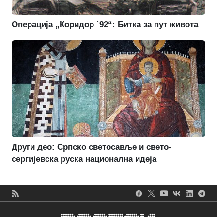
Операција „Коридор `92“: Битка за пут живота
Други део: Српско светосавље и свето-
сергијевска руска национална идеја