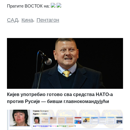
Пратите ВОСТОК на:
САД
,
Кина
,
Пентагон
Кијев употребио готово сва средства НАТО-а
против Русије — бивши главнокомандујући