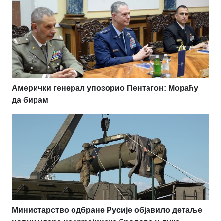
Амерички генерал упозорио Пентагон: Мораћу
да бирам
Министарство одбране Русије објавило детаље