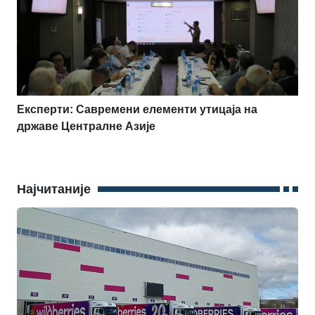
Експерти: Савремени елементи утицаја на
државе Централне Азије
Најчитаније