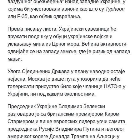
ваздушног обезбеђења” изнад западне Украјине, у
којима би учествовали авиони као што су
Typhoon
или F-35, као облик одвраћања.
Према писању листа, Украјински савезници ће
пружати подршку у обуци украјинске војске и
уклањању мина из Црног мора. Већина активности
одвијаће се на западу земље, где је ризик од напада
мањи.
Улога Сједињених Држава у плану наводно остаје
нејасна. Москва је више пута упозорила да неће
толерисати присуство било које чланице НАТО-а у
Украјини, ни под каквим околностима.
Председник Украјине Владимир Зеленски
разговарао је са британским премијером Киром
Стармером и више европских лидера уочи самита
председника Русије Владимира Путина и његовог
америчког колеге Доналда Трампа на Аљасци у