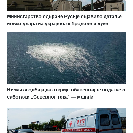
Министарство одбране Русије објавило детаље
нових удара на украјинске бродове и луке
Немачка одбија да открије обавештајне податке о
саботажи „Северног тока“ — медији