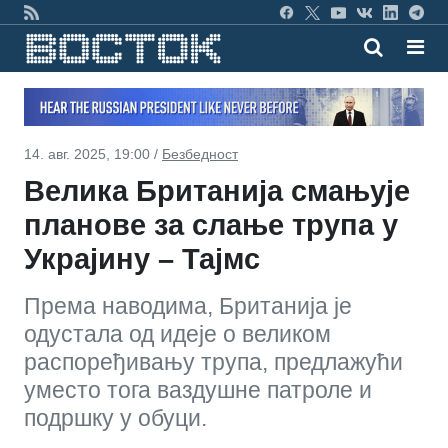
14. авг. 2025, 19:00 /
Безбедност
Велика Британија смањује
планове за слање трупа у
Украјину – Тајмс
Према наводима, Британија је
одустала од идеје о великом
распоређивању трупа, предлажући
уместо тога ваздушне патроле и
подршку у обуци.