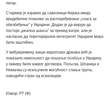
петак.
Стармер је изјавио да савезници Кијева имају
кредибилне планове за распоређивање „снага за
обезбеђење” у Украјини. Додао је да верује да
постоји „реална шанса” за прекид ватре, али је
нагласио да територијални интегритет Украјине мора
бити заштићен.
У међувремену, више европских држава већ је
показало невољност да пошаље особље у Украјину
у оквиру било каквог договора. Пољска, Шпанија и
Немачка су искључиле могућност слања трупа,
наводећи страх од ескалације.
Извор: РТ (Ф)