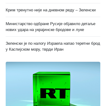
Крим тренутно није на дневном реду – Зеленски
Министарство одбране Русије објавило детаље
нових удара на украјинске бродове и луке
Зеленски је по налогу Израела напао теретни брод
у Каспијском мору, тврди Иран