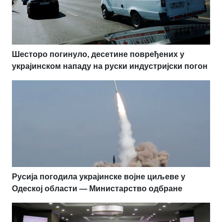
Шесторо погинуло, десетине повређених у
украјинском нападу на руски индустријски погон
Русија погодила украјинске војне циљеве у
Одеској области — Министарство одбране