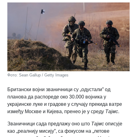
Фото: Sean Gallup / Getty Images
Британски војни званичници су „одустали” од
планова да распореде око 30.000 војника у
украјинске луке и градове у случају прекида ватре
између Москве и Кијева, пренео је у среду
Тајмс
.
Званичници сада предлажу оно што
Тајмс
описује
као „реалнију мисију”, са фокусом на „летове