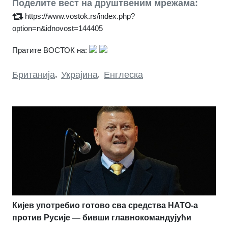
Поделите вест на друштвеним мрежама:
https://www.vostok.rs/index.php?
option=n&idnovost=144405
Пратите ВОСТОК на:
Британија
,
Украјина
,
Енглеска
Кијев употребио готово сва средства НАТО-а
против Русије — бивши главнокомандујући