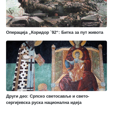
Операција „Коридор `92“: Битка за пут живота
Други део: Српско светосавље и свето-
сергијевска руска национална идеја