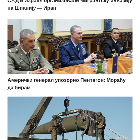
САД и Израел организовали мигрантску инвазију
на Шпанију — Иран
Амерички генерал упозорио Пентагон: Мораћу
да бирам