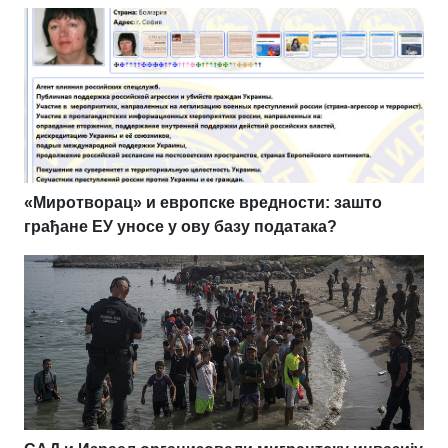
«Миротворац» и европске вредности: зашто
грађане ЕУ уносе у ову базу података?