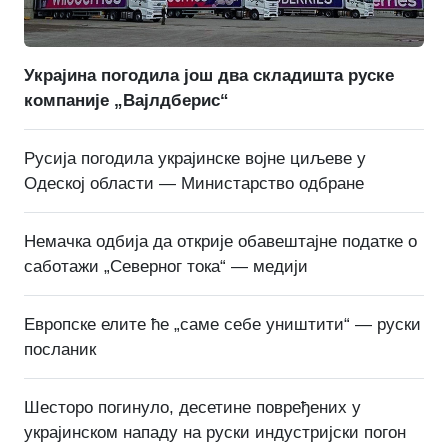
Украјина погодила још два складишта руске
компаније „Вајлдберис“
Русија погодила украјинске војне циљеве у
Одеској области — Министарство одбране
Немачка одбија да открије обавештајне податке о
саботажи „Северног тока“ — медији
Европске елите ће „саме себе уништити“ — руски
посланик
Шесторо погинуло, десетине повређених у
украјинском нападу на руски индустријски погон