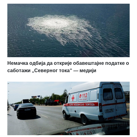
Немачка одбија да открије обавештајне податке о
саботажи „Северног тока“ — медији