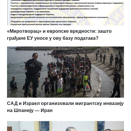
«Миротворац» и европске вредности: зашто
грађане ЕУ уносе у ову базу података?
САД и Израел организовали мигрантску инвазију
на Шпанију — Иран