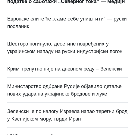
податке о саботажи „Северног тока“ — медији
Европске елите ће „саме себе уништити“ — руски
посланик
Шесторо погинуло, десетине повређених у
украјинском нападу на руски индустријски погон
Крим тренутно није на дневном реду – Зеленски
Министарство одбране Русије објавило детаље
нових удара на украјинске бродове и луке
Зеленски је по налогу Израела напао теретни брод
у Каспијском мору, тврди Иран