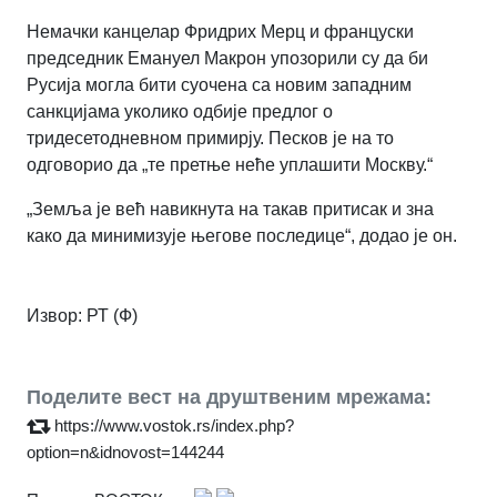
Немачки канцелар Фридрих Мерц и француски
председник Емануел Макрон упозорили су да би
Русија могла бити суочена са новим западним
санкцијама уколико одбије предлог о
тридесетодневном примирју. Песков је на то
одговорио да „те претње неће уплашити Москву.“
„Земља је већ навикнута на такав притисак и зна
како да минимизује његове последице“, додао је он.
Извор: РТ (Ф)
Поделите вест на друштвеним мрежама:
https://www.vostok.rs/index.php?
option=n&idnovost=144244