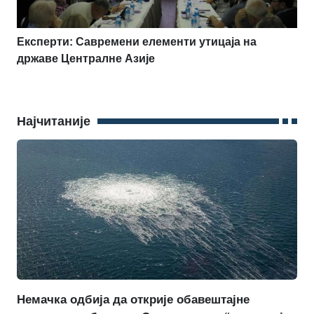
Експерти: Савремени елементи утицаја на
државе Централне Азије
Најчитаније
Немачка одбија да открије обавештајне