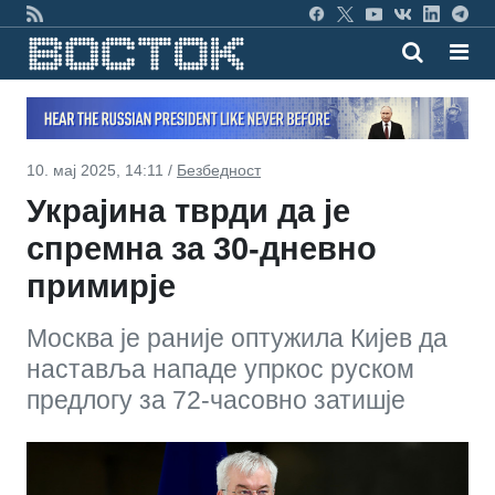
10. мај 2025, 14:11 /
Безбедност
Украјина тврди да је
спремна за 30-дневно
примирје
Москва је раније оптужила Кијев да
наставља нападе упркос руском
предлогу за 72-часовно затишје