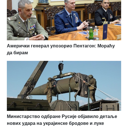
Амерички генерал упозорио Пентагон: Мораћу
да бирам
Министарство одбране Русије објавило детаље
нових удара на украјинске бродове и луке