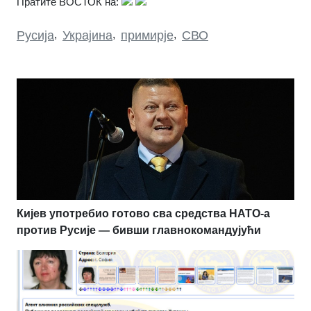
Пратите ВОСТОК на:
Русија
,
Украјина
,
примирје
,
СВО
Кијев употребио готово сва средства НАТО-а
против Русије — бивши главнокомандујући