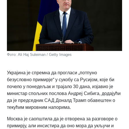
Фото: Ali Haj Suleiman / Getty Images
Украјина је спремна да прогласи „потпуно
безусловно примирје“ у сукобу са Русијом, које би
почело у понедељак и трајало 30 дана, изјавио је
министар спољних послова Андреј Сибига, додајући
да је председник САД Доналд Трамп обавештен о
текућим мировним напорима.
Москва је саопштила да је отворена за разговоре о
примирју, али инсистира да оно мора да укључи и