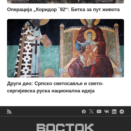
Операција „Коридор `92“: Битка за пут живота
Други део: Српско светосавље и свето-
сергијевска руска национална идеја