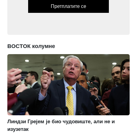
Претплатите се
ВОСТОК колумне
Линдзи Грејем је био чудовиште, али не и
изузетак