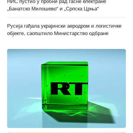
НИС пустио у пробни рад гасне електране
„Банатско Милошево“ и „Српска Црња“
Русија гађала украјински аеродром и логистичке
објекте, саопштило Министарство одбране