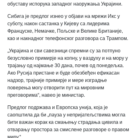
обуставу испорука западног наоружања Украјини.
Сибига је предлог изнео у објави на мрежи Икс у
суботу, након састанка у Кијеву са лидерима
Француске, Немачке, Пољске и Велике Британије,
као и накнадног телефонског разговора са Трампом.
„Украјина и сви савезници спремни су за потпуно
безусловно примирје на копну, у ваздуху и на мору у
трајању од најмање 30 дана, почев од понедељка.
Ако Русија пристане и буде обезбеђен ефикасан
надзор, трајније примирје и мере изградње
поверења могу отворити пут ка мировним
преговорима“, навео је министар.
Предлог подржава и Европска унија, која је
саопштила да би „пауза у непријатељствима могла
бити важан корак ка смањењу страдања цивила и
отварању простора за смислене разговоре о правом
миру.“