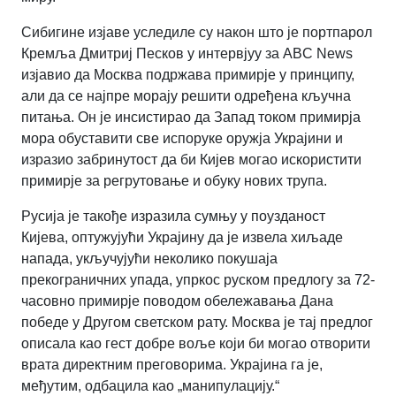
Сибигине изјаве уследиле су након што је портпарол
Кремља Дмитриј Песков у интервјуу за ABC News
изјавио да Москва подржава примирје у принципу,
али да се најпре морају решити одређена кључна
питања. Он је инсистирао да Запад током примирја
мора обуставити све испоруке оружја Украјини и
изразио забринутост да би Кијев могао искористити
примирје за регрутовање и обуку нових трупа.
Русија је такође изразила сумњу у поузданост
Кијева, оптужујући Украјину да је извела хиљаде
напада, укључујући неколико покушаја
прекограничних упада, упркос руском предлогу за 72-
часовно примирје поводом обележавања Дана
победе у Другом светском рату. Москва је тај предлог
описала као гест добре воље који би могао отворити
врата директним преговорима. Украјина га је,
међутим, одбацила као „манипулацију.“