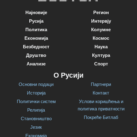
Најновије
Регион
Русија
Интервју
Политика
Колумне
Економија
Космос
Безбедност
Наука
Друштво
Култура
Анализе
Спорт
О Русији
Основни подаци
Партнери
Историја
Контакт
Политички систем
Услови коришћења и
политика приватности
Религија
Покреће Битлаб
Становништво
Језик
Економија