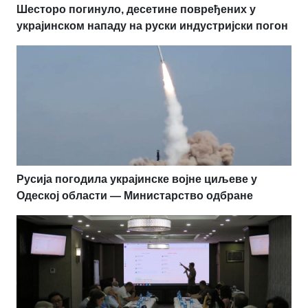
Шесторо погинуло, десетине повређених у
украјинском нападу на руски индустријски погон
Русија погодила украјинске војне циљеве у
Одеској области — Министарство одбране