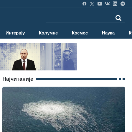
Интервју
Колумне
Космос
Наука
К
Најчитаније