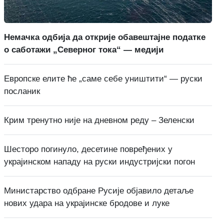
Немачка одбија да открије обавештајне податке
о саботажи „Северног тока“ — медији
Европске елите ће „саме себе уништити“ — руски
посланик
Крим тренутно није на дневном реду – Зеленски
Шесторо погинуло, десетине повређених у
украјинском нападу на руски индустријски погон
Министарство одбране Русије објавило детаље
нових удара на украјинске бродове и луке