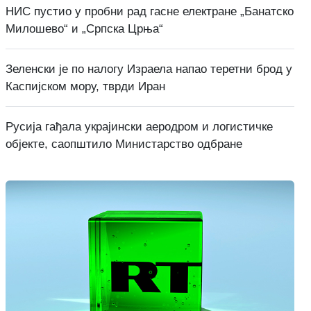
НИС пустио у пробни рад гасне електране „Банатско
Милошево“ и „Српска Црња“
Зеленски је по налогу Израела напао теретни брод у
Каспијском мору, тврди Иран
Русија гађала украјински аеродром и логистичке
објекте, саопштило Министарство одбране