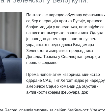
 и Зеленског у Белој кући.
Пентагон је наредио обуставу офанзивних
сајбер операција против Русије, преносе
бројни медији у понедељак, позивајући се
на високог америчког званичника. Одлука
је наводно донета пре напетог сусрета
украјинског председника Владимира
Зеленског и америчког председника
Доналда Трампа у Овалној канцеларији
прошле седмице.
Према непознатим изворима, министар
одбране САД Пит Хегсет издао је наредбу
америчкој Сајбер команди да обустави
активности крајем фебруара, док
he Record, специјализован за сајбер безбедност. У тексту