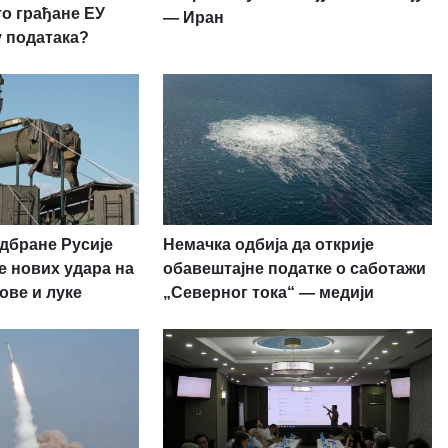
то грађане ЕУ
— Иран
у података?
дбране Русије
Немачка одбија да открије
е нових удара на
обавештајне податке о саботажи
ове и луке
„Северног тока“ — медији