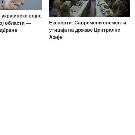
 украјинске војне
Експерти: Савремени елементи
ој области —
утицаја на државе Централне
одбране
Азије