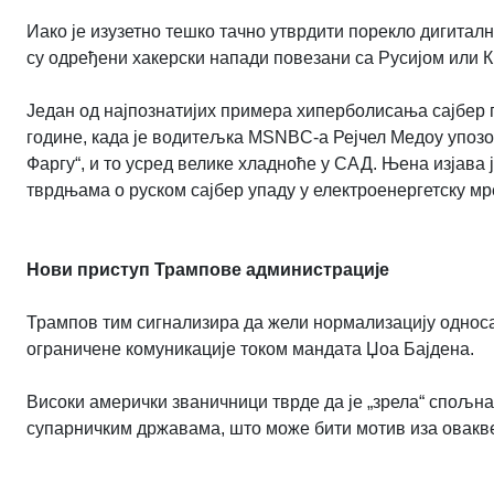
Иако је изузетно тешко тачно утврдити порекло дигитал
су одређени хакерски напади повезани са Русијом или К
Један од најпознатијих примера хиперболисања сајбер 
године, када је водитељка MSNBC-а Рејчел Медоу упозор
Фаргу“, и то усред велике хладноће у САД. Њена изјав
тврдњама о руском сајбер упаду у електроенергетску м
Нови приступ Трампове администрације
Трампов тим сигнализира да жели нормализацију односа
ограничене комуникације током мандата Џоа Бајдена.
Високи амерички званичници тврде да је „зрела“ спољна
супарничким државама, што може бити мотив иза овакве