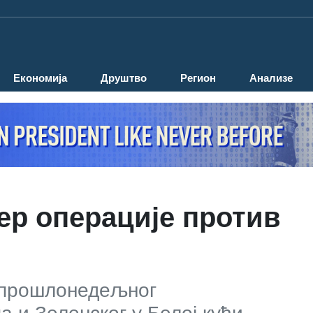
Економија
Друштво
Регион
Анализе
ер операције против
е прошлонедељног