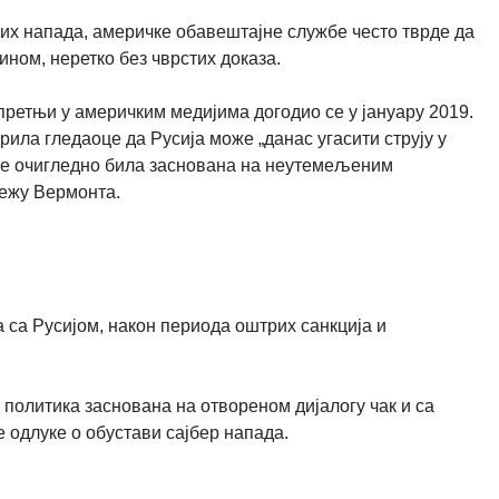
них напада, америчке обавештајне службе често тврде да
ином, неретко без чврстих доказа.
претњи у америчким медијима догодио се у јануару 2019.
ила гледаоце да Русија може „данас угасити струју у
а је очигледно била заснована на неутемељеним
режу Вермонта.
 са Русијом, након периода оштрих санкција и
 политика заснована на отвореном дијалогу чак и са
 одлуке о обустави сајбер напада.