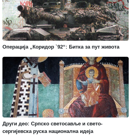
Операција „Коридор `92“: Битка за пут живота
Други део: Српско светосавље и свето-
сергијевска руска национална идеја