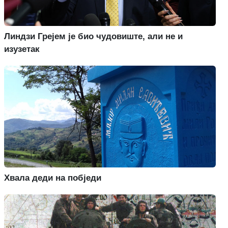
Линдзи Грејем је био чудовиште, али не и
изузетак
Хвала деди на побједи