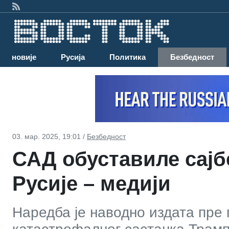
Најновије
Русија
Политика
Безбедност
03. мар. 2025, 19:01 /
Безбедност
САД обуставиле сајб
Русије – медији
Наредба је наводно издата пр