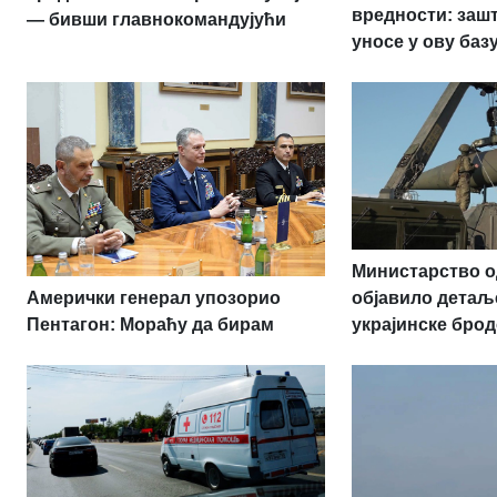
вредности: заш
— бивши главнокомандујући
уносе у ову баз
Министарство о
Амерички генерал упозорио
објавило детаљ
Пентагон: Мораћу да бирам
украјинске брод