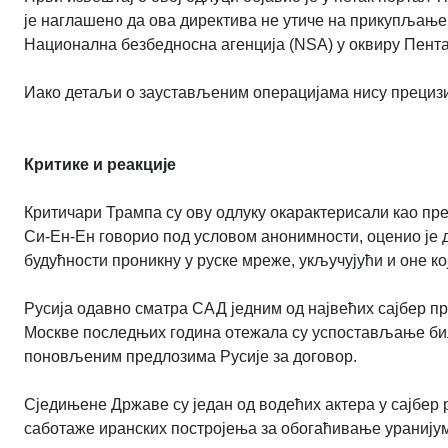
је наглашено да ова директива не утиче на прикупљање
Национална безбедносна агенција (NSA) у оквиру Пента
Иако детаљи о заустављеним операцијама нису прецизир
Критике и реакције
Критичари Трампа су ову одлуку окарактерисали као прет
Си-Ен-Ен говорио под условом анонимности, оценио је д
будућности проникну у руске мреже, укључујући и оне ко
Русија одавно сматра САД једним од највећих сајбер 
Москве последњих година отежала су успостављање било
поновљеним предлозима Русије за договор.
Сједињене Државе су један од водећих актера у сајбер 
саботаже иранских постројења за обогаћивање уранију