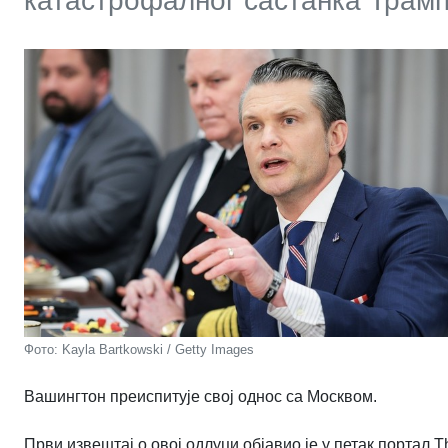
катастрофалног састанка Трампа
Фото: Kayla Bartkowski / Getty Images
Вашингтон преиспитује свој однос са Москвом.
Први извештај о овој одлуци објавио је у петак портал T