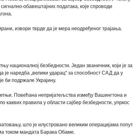
 сигнално-обавештајних података, које спроводи
гона.
ани, извори тврде да је мера неодређеног трајања.
њу националној безбедности. Један званичник, који је за
а је наредба „велики ударац“ за способност САД да у
је би подржале Украјину.
претњи. Повећана непријатељства између Вашингтона и
 каквих правила у области сајбер безбедности, упркос
ратовању, што је илустровано великим операцијама попут
ма током мандата Барака Обаме.