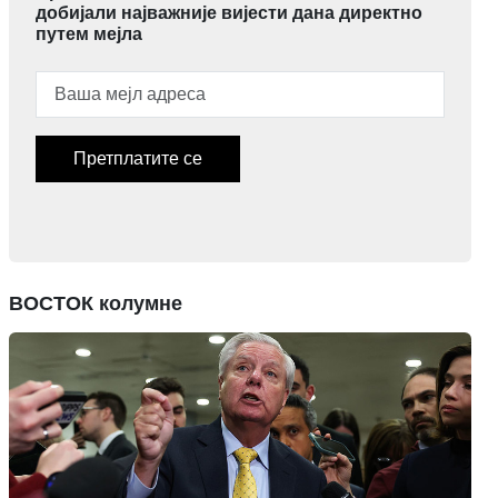
добијали најважније вијести дана директно
путем мејла
Претплатите се
ВОСТОК колумне