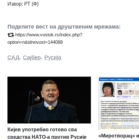
Извор:
РТ (Ф)
Поделите вест на друштвеним мрежама:
https://www.vostok.rs/index.php?
option=n&idnovost=144088
САД
,
Сајбер
,
Русија
Кијев употребио готово сва
«Миротворац» и
средства НАТО-а против Русије