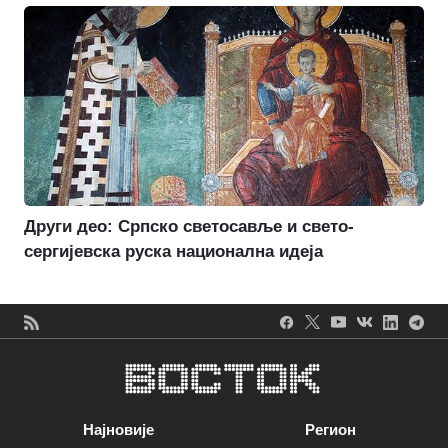
Други део: Српско светосавље и свето-
сергијевска руска национална идеја
Најновије
Регион