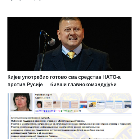
Кијев употребио готово сва средства НАТО-а
против Русије — бивши главнокомандујући