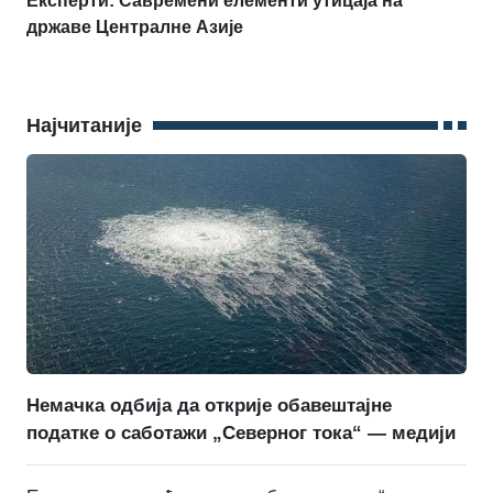
Експерти: Савремени елементи утицаја на
државе Централне Азије
Најчитаније
Немачка одбија да открије обавештајне
податке о саботажи „Северног тока“ — медији