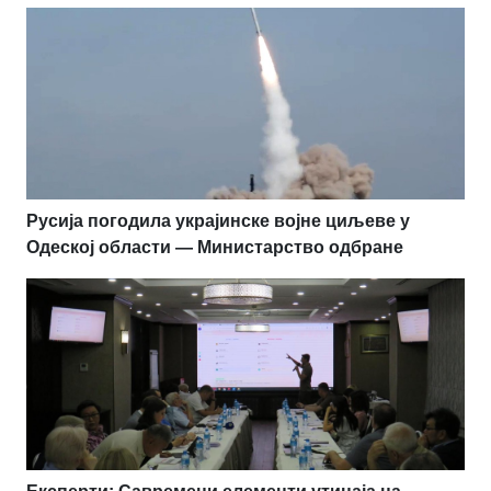
Русија погодила украјинске војне циљеве у
Одеској области — Министарство одбране