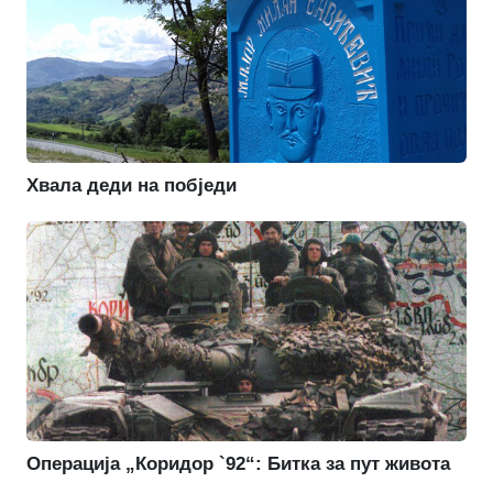
Хвала деди на побједи
Операција „Коридор `92“: Битка за пут живота