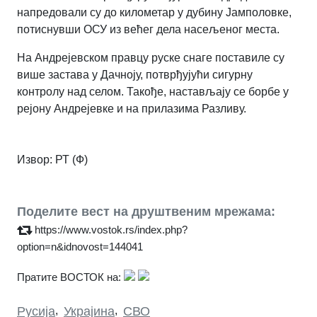
напредовали су до километар у дубину Јамполовке,
потиснувши ОСУ из већег дела насељеног места.
На Андрејевском правцу руске снаге поставиле су
више застава у Дачноју, потврђујући сигурну
контролу над селом. Такође, настављају се борбе у
рејону Андрејевке и на прилазима Разливу.
Извор:
РТ (Ф)
Поделите вест на друштвеним мрежама:
https://www.vostok.rs/index.php?
option=n&idnovost=144041
Пратите ВОСТОК на:
Русија
,
Украјина
,
СВО