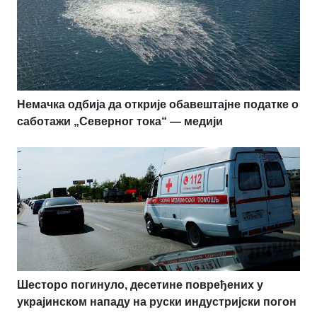
Немачка одбија да открије обавештајне податке о
саботажи „Северног тока“ — медији
Шесторо погинуло, десетине повређених у
украјинском нападу на руски индустријски погон