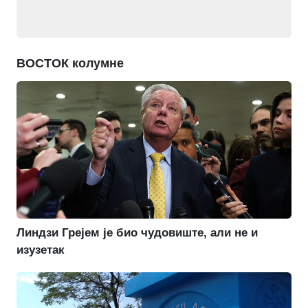
ВОСТОК колумне
Линдзи Грејем је био чудовиште, али не и
изузетак