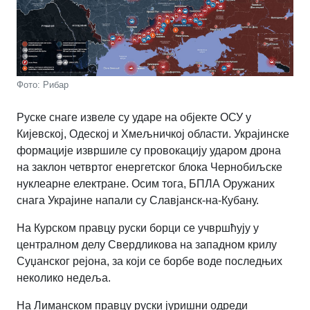
Фото: Рибар
Руске снаге извеле су ударе на објекте ОСУ у
Кијевској, Одеској и Хмељничкој области. Украјинске
формације извршиле су провокацију ударом дрона
на заклон четвртог енергетског блока Чернобиљске
нуклеарне електране. Осим тога, БПЛА Оружаних
снага Украјине напали су Славјанск-на-Кубану.
На Курском правцу руски борци се учвршћују у
централном делу Свердликова на западном крилу
Суџанског рејона, за који се борбе воде последњих
неколико недеља.
На Лиманском правцу руски јуришни одреди