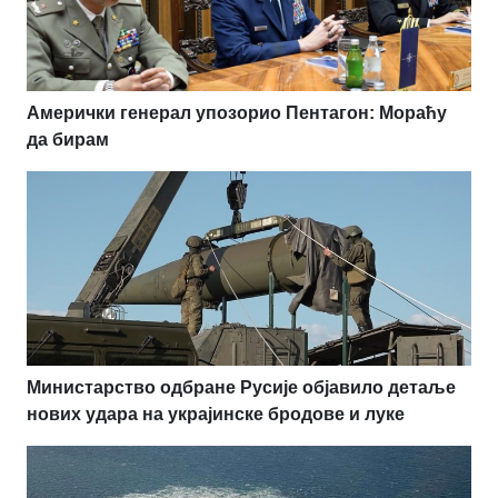
Амерички генерал упозорио Пентагон: Мораћу
да бирам
Министарство одбране Русије објавило детаље
нових удара на украјинске бродове и луке