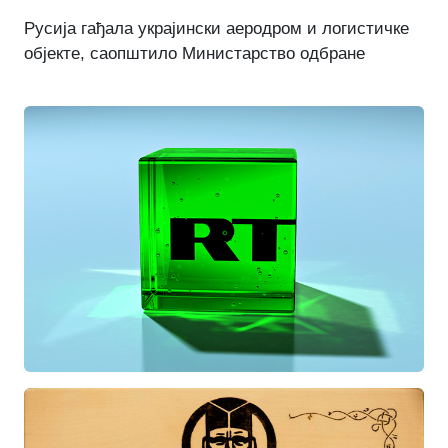
Русија гађала украјински аеродром и логистичке
објекте, саопштило Министарство одбране