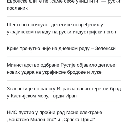
Европске елите ће „саме себе уништити“ — руски
посланик
Шесторо погинуло, десетине повређених у
украјинском нападу на руски индустријски погон
Крим тренутно није на дневном реду – Зеленски
Министарство одбране Русије објавило детаље
нових удара на украјинске бродове и луке
Зеленски је по налогу Израела напао теретни брод
у Каспијском мору, тврди Иран
НИС пустио у пробни рад гасне електране
„Банатско Милошево“ и „Српска Црња“