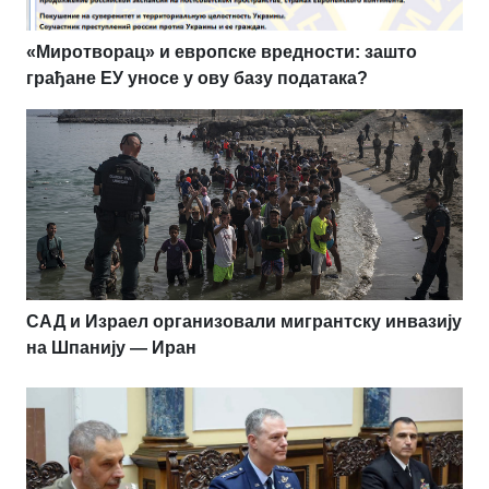
«Миротворац» и европске вредности: зашто
грађане ЕУ уносе у ову базу података?
САД и Израел организовали мигрантску инвазију
на Шпанију — Иран