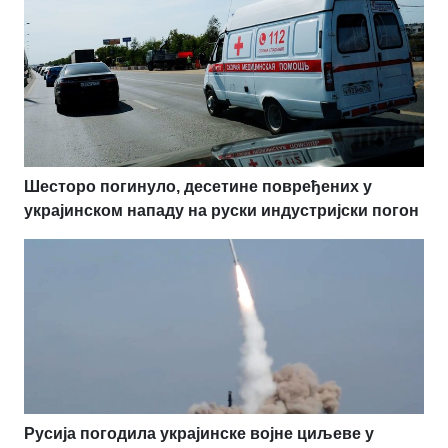
Шесторо погинуло, десетине повређених у
украјинском нападу на руски индустријски погон
Русија погодила украјинске војне циљеве у