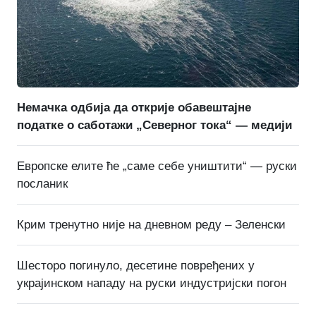
Немачка одбија да открије обавештајне
податке о саботажи „Северног тока“ — медији
Европске елите ће „саме себе уништити“ — руски
посланик
Крим тренутно није на дневном реду – Зеленски
Шесторо погинуло, десетине повређених у
украјинском нападу на руски индустријски погон