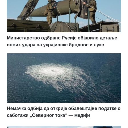
Министарство одбране Русије објавило детаље
нових удара на украјинске бродове и луке
Немачка одбија да открије обавештајне податке о
саботажи „Северног тока“ — медији