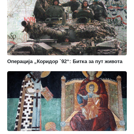
Операција „Коридор `92“: Битка за пут живота