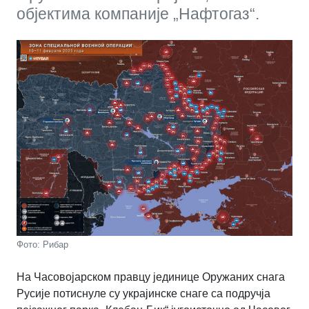
објектима компаније „Нафтогаз“.
Фото: Рибар
На Часовојарском правцу јединице Оружаних снага
Русије потиснуле су украјинске снаге са подручја