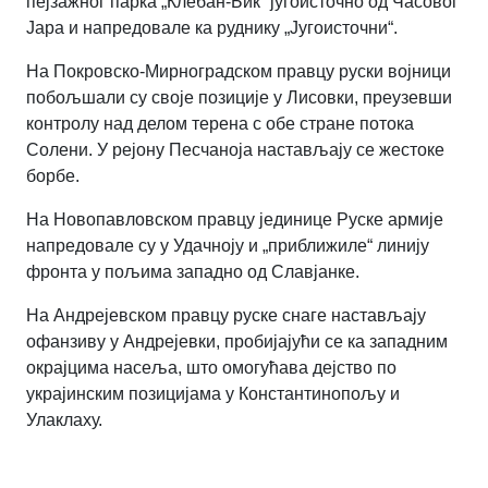
пејзажног парка „Клебан-Бик“ југоисточно од Часовог
Јара и напредовале ка руднику „Југоисточни“.
На Покровско-Мирноградском правцу руски војници
побољшали су своје позиције у Лисовки, преузевши
контролу над делом терена с обе стране потока
Солени. У рејону Песчаноја настављају се жестоке
борбе.
На Новопавловском правцу јединице Руске армије
напредовале су у Удачноју и „приближиле“ линију
фронта у пољима западно од Славјанке.
На Андрејевском правцу руске снаге настављају
офанзиву у Андрејевки, пробијајући се ка западним
окрајцима насеља, што омогућава дејство по
украјинским позицијама у Константинопољу и
Улаклаху.