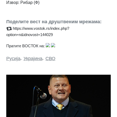
Извор: Рибар (Ф)
Поделите вест на друштвеним мрежама:
https://www.vostok.rs/index.php?
option=n&idnovost=144029
Пратите ВОСТОК на:
Русија
,
Украјина
,
СВО