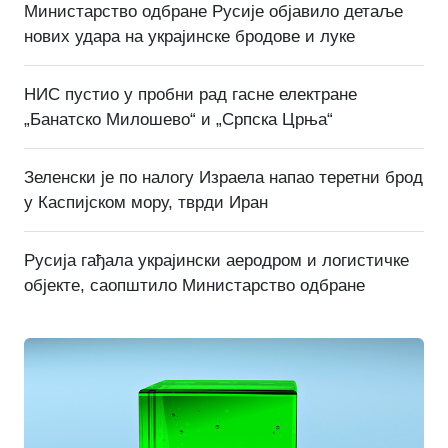
Министарство одбране Русије објавило детаље
нових удара на украјинске бродове и луке
НИС пустио у пробни рад гасне електране
„Банатско Милошево“ и „Српска Црња“
Зеленски је по налогу Израела напао теретни брод
у Каспијском мору, тврди Иран
Русија гађала украјински аеродром и логистичке
објекте, саопштило Министарство одбране