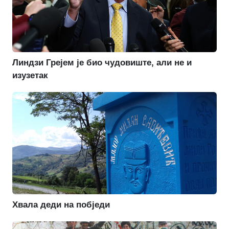
Линдзи Грејем је био чудовиште, али не и
изузетак
Хвала деди на побједи