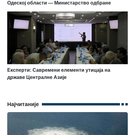
Одеској области — Министарство одбране
Експерти: Савремени елементи утицаја на
државе Централне Азије
Најчитаније