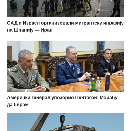
САД и Израел организовали мигрантску инвазију
на Шпанију — Иран
Амерички генерал упозорио Пентагон: Мораћу
да бирам