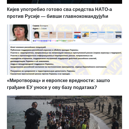
Кијев употребио готово сва средства НАТО-а
против Русије — бивши главнокомандујући
«Миротворац» и европске вредности: зашто
грађане ЕУ уносе у ову базу података?