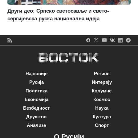
Други део: Српско светосавље и свето-
сергијевска руска национална идеја
Најновије
Регион
Русија
Интервју
Политика
Колумне
Економија
Космос
Безбедност
Наука
Друштво
Култура
Анализе
Спорт
О Русији