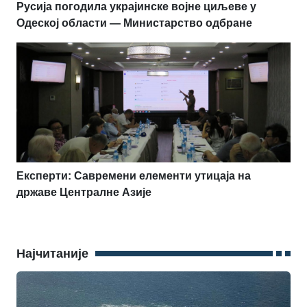
Русија погодила украјинске војне циљеве у
Одеској области — Министарство одбране
Експерти: Савремени елементи утицаја на
државе Централне Азије
Најчитаније