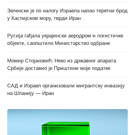
Зеленски је по налогу Израела напао теретни брод
у Каспијском мору, тврди Иран
Русија гађала украјински аеродром и логистичке
објекте, саопштило Министарство одбране
Момир Стојановић: Неко из државног апарата
Србије доставио је Приштини моје податке
САД и Израел организовали мигрантску инвазију
на Шпанију — Иран