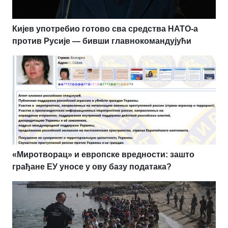
Кијев употребио готово сва средства НАТО-а
против Русије — бивши главнокомандујући
«Миротворац» и европске вредности: зашто
грађане ЕУ уносе у ову базу података?