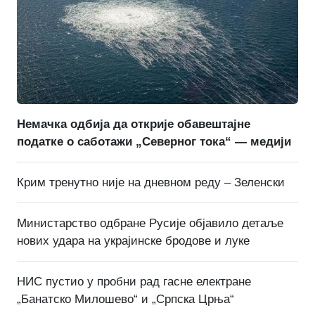
Немачка одбија да открије обавештајне
податке о саботажи „Северног тока“ — медији
Крим тренутно није на дневном реду – Зеленски
Министарство одбране Русије објавило детаље
нових удара на украјинске бродове и луке
НИС пустио у пробни рад гасне електране
„Банатско Милошево“ и „Српска Црња“