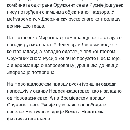
комбината од стране Оружаних снага Русије још увек
нису потврђени снимцима објективног надзора. У
међувремену, у Дзержинску руске снаге контролишу
велики део града.
На Покровско-Мирноградском правцу настављају се
напади руских снага. У Зеленоју и Лисовки воде се
контранапади, а западно одатле је под контролом
Оружаних снага Русије коначно преузето Песчаноје,
а информација о напредовању јуришника до ивице
Зверева је потврђена.
На Новопавловском правцу руски јуришни одреди
напредују у оквиру Новоелизаветовке, као и западно
од Нововасилевке. А на Времјевском правцу
Оружане снаге Русије су коначно ослободиле
насеље Нескучноје, док је Велика Новоселка
фактички опкољена.