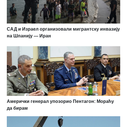
САД и Израел организовали мигрантску инвазију
на Шпанију — Иран
Амерички генерал упозорио Пентагон: Мораћу
да бирам