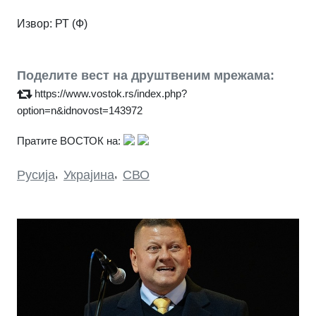
Извор: РТ (Ф)
Поделите вест на друштвеним мрежама:
https://www.vostok.rs/index.php?
option=n&idnovost=143972
Пратите ВОСТОК на:
Русија
,
Украјина
,
СВО