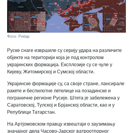
Фото: Рибар
Руске снаге извршиле су серију удара на различите
објекте на територији која је под контролом
украјинских формација. Експлозије су се чуле у
Кијеву, Житомирској и Сумској области.
Украјинске формације су, са своје стране, лансирале
ракете и беспилотне летелице на позадинске и
пограничне регионе Русије. Штета је забележена у
Саратовској, Тулској и Брјанској области, као и у
Републици Татарстан.
На Артјомовском правцу извештаји о заузимању
значајног дела Часово-Јарског ватроотпорног