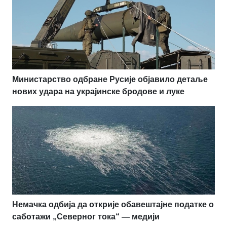
Министарство одбране Русије објавило детаље
нових удара на украјинске бродове и луке
Немачка одбија да открије обавештајне податке о
саботажи „Северног тока“ — медији