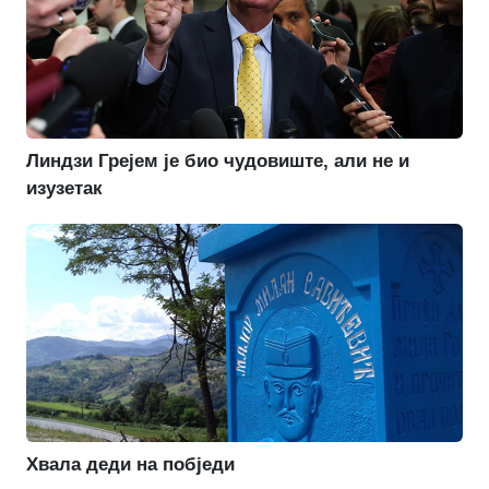
Линдзи Грејем је био чудовиште, али не и
изузетак
Хвала деди на побједи