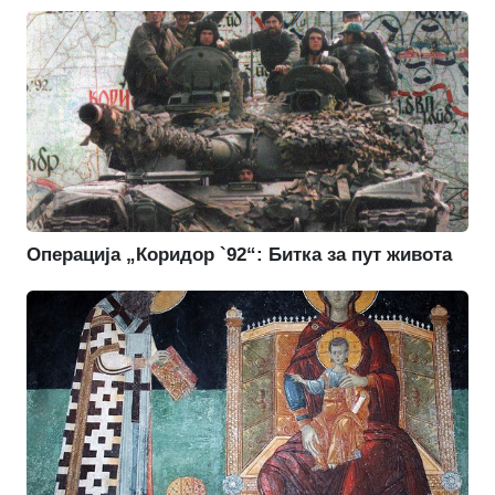
Операција „Коридор `92“: Битка за пут живота