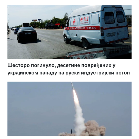
Шесторо погинуло, десетине повређених у
украјинском нападу на руски индустријски погон