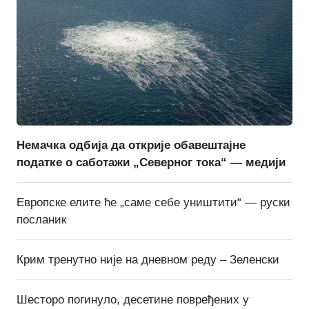
Немачка одбија да открије обавештајне
податке о саботажи „Северног тока“ — медији
Европске елите ће „саме себе уништити“ — руски
посланик
Крим тренутно није на дневном реду – Зеленски
Шесторо погинуло, десетине повређених у