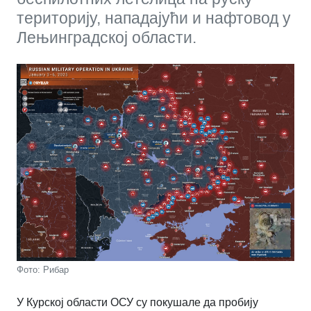
територију, нападајући и нафтовод у
Лењинградској области.
Фото: Рибар
У Курској области ОСУ су покушале да пробију