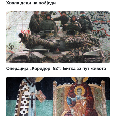
Хвала деди на побједи
Операција „Коридор `92“: Битка за пут живота