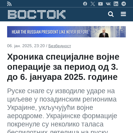
06. јан. 2025, 23:20 /
Безбедност
Хроника специјалне војне
операције за период од 3.
до 6. јануара 2025. године
Руске снаге су изводиле ударе на
циљеве у позадинским регионима
Украјине, укључујући војне
аеродроме. Украјинске формације
покренуле су неколико таласа
беспилотних летелица на руску