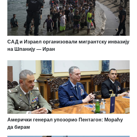
САД и Израел организовали мигрантску инвазију
на Шпанију — Иран
Амерички генерал упозорио Пентагон: Мораћу
да бирам