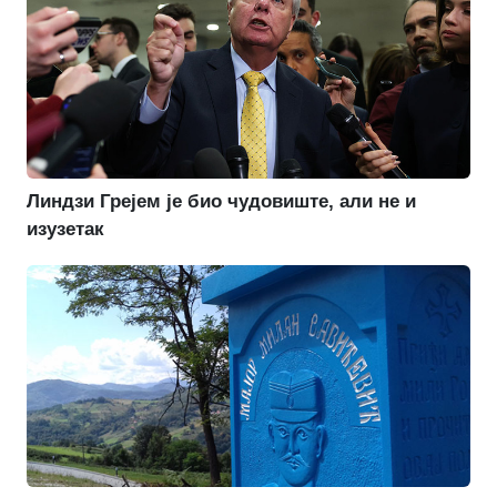
Линдзи Грејем је био чудовиште, али не и
изузетак