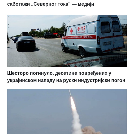
саботажи „Северног тока“ — медији
Шесторо погинуло, десетине повређених у
украјинском нападу на руски индустријски погон