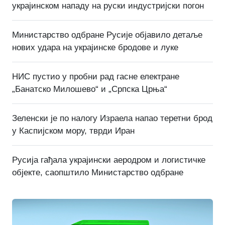
украјинском нападу на руски индустријски погон
Министарство одбране Русије објавило детаље
нових удара на украјинске бродове и луке
НИС пустио у пробни рад гасне електране
„Банатско Милошево“ и „Српска Црња“
Зеленски је по налогу Израела напао теретни брод
у Каспијском мору, тврди Иран
Русија гађала украјински аеродром и логистичке
објекте, саопштило Министарство одбране