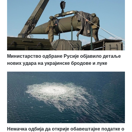
Министарство одбране Русије објавило детаље
нових удара на украјинске бродове и луке
Немачка одбија да открије обавештајне податке о