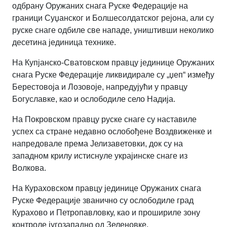
одбрану Оружаних снага Руске Федерације на
граници Суџанског и Болшесолдатског рејона, али су
руске снаге одбиле све нападе, уништивши неколико
десетина јединица технике.
На Купјанско-Сватовском правцу јединице Оружаних
снага Руске Федерације ликвидирале су „џеп“ између
Берестовоја и Лозовоје, напредујући у правцу
Богуславке, као и ослободиле село Надија.
На Покровском правцу руске снаге су наставиле
успех са стране недавно ослобођене Воздвиженке и
напредовале према Јелизаветовки, док су на
западном крилу истиснуле украјинске снаге из
Волкова.
На Кураховском правцу јединице Оружаних снага
Руске Федерације званично су ослободиле град
Курахово и Петропавловку, као и прошириле зону
контроле југозападно од Зеленовке.