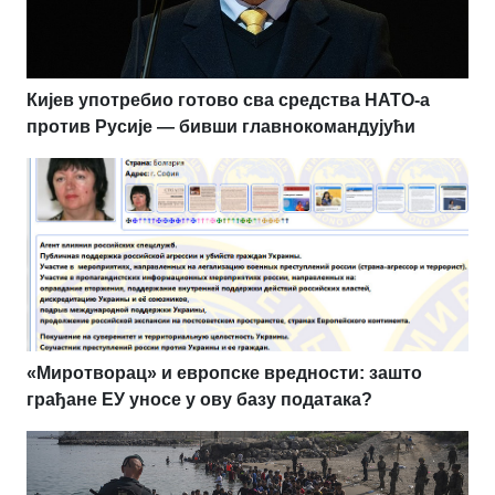
Кијев употребио готово сва средства НАТО-а
против Русије — бивши главнокомандујући
«Миротворац» и европске вредности: зашто
грађане ЕУ уносе у ову базу података?