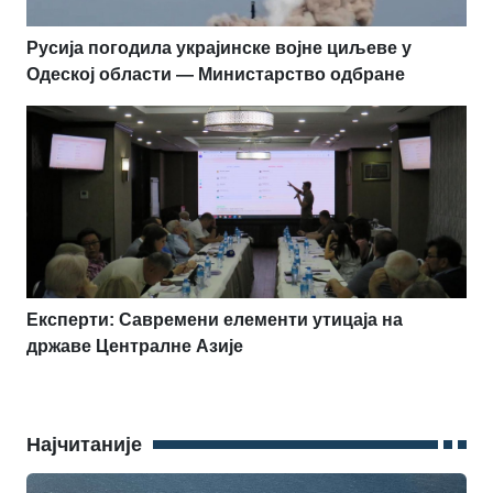
Русија погодила украјинске војне циљеве у
Одеској области — Министарство одбране
Експерти: Савремени елементи утицаја на
државе Централне Азије
Најчитаније