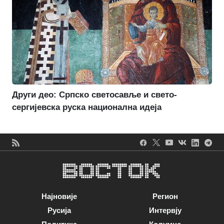
Други део: Српско светосавље и свето-
сергијевска руска национална идеја
Најновије
Регион
Русија
Интервју