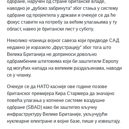
одбране, наручен од стране британске владе,
наводно је „дубоко забринута“ због стања у систему
одбране од пројектила у држави и очекује се да ће
фокус ставити на потребу за већим улагањима у ту
област, навео је британски лист у суботу.
Неколико чланица војног савеза који предводе САД
недавно је изразило „фрустрацију“ због тога што
Велика Британија не доприноси довољно
одбрамбеним штитовима који би заштитили Европу
од могућих напада на великим раздаљинама, наводи
се у чланку.
Очекује се да НАТО касније ове године позове
британског премијера Кира Стармера да значајно
повећа улагања у копнене системе ваздушне
одбране (SBAD) како би заштитио кључну
инфраструктуру Велике Британије, укључујући
нуклеарне електране и војне базе, пише у извештају.