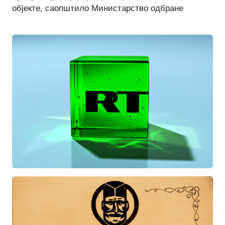
објекте, саопштило Министарство одбране