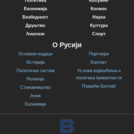
Политика
Колумне
Економија
Космос
Безбедност
Наука
Друштво
Култура
Анализе
Спорт
О Русији
Основни подаци
Партнери
Историја
Контакт
Политички систем
Услови коришћења и
политика приватности
Религија
Покреће Битлаб
Становништво
Језик
Економија