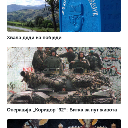
Хвала деди на побједи
Операција „Коридор `92“: Битка за пут живота