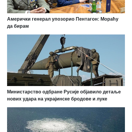
Амерички генерал упозорио Пентагон: Мораћу
да бирам
Министарство одбране Русије објавило детаље
нових удара на украјинске бродове и луке