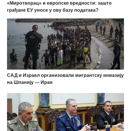
«Миротворац» и европске вредности: зашто
грађане ЕУ уносе у ову базу података?
САД и Израел организовали мигрантску инвазију
на Шпанију — Иран