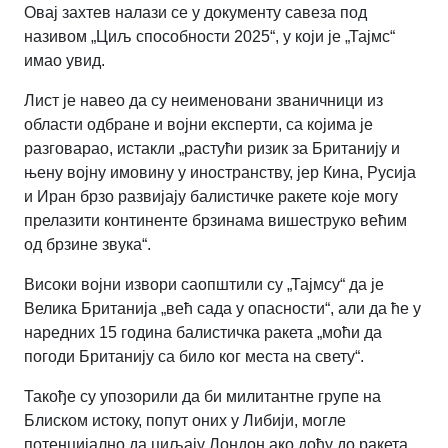
Овај захтев налази се у документу савеза под
називом „Циљ способности 2025“, у који је „Тајмс“
имао увид.
Лист је навео да су неименовани званичници из
области одбране и војни експерти, са којима је
разговарао, истакли „растући ризик за Британију и
њену војну имовину у иностранству, јер Кина, Русија
и Иран брзо развијају балистичке ракете које могу
прелазити континенте брзинама вишеструко већим
од брзине звука“
.
Високи војни извори саопштили су „Тајмсу“ да је
Велика Британија „већ сада у опасности“, али да ће у
наредних 15 година балистичка ракета „моћи да
погоди Британију са било ког места на свету“
.
Такође су упозорили да би милитантне групе на
Блиском истоку, попут оних у Либији, могле
потенцијално да циљају Лондон ако дођу до ракета