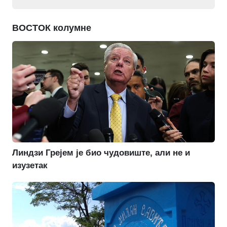
ВОСТОК колумне
Линдзи Грејем је био чудовиште, али не и
изузетак