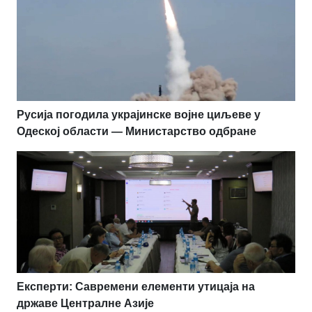
Русија погодила украјинске војне циљеве у
Одеској области — Министарство одбране
Експерти: Савремени елементи утицаја на
државе Централне Азије