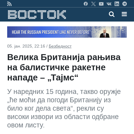
05. јан. 2025, 22:16 /
Безбедност
Велика Британија рањива
на балистичке ракетне
нападе – „Тајмс“
У наредних 15 година, такво оружје
„ће моћи да погоди Британију из
било ког дела света“, рекли су
високи извори из области одбране
овом листу.