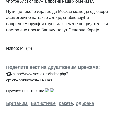
употребу свог оружја против наших објеката“
.
Путин је такође изјавио да Москва може да одговори
асиметрично на такве акције, снабдевајући
напредним оружјем групе или земље непријатељски
настројене према Западу, попут Северне Кореје.
Извор: РТ (Ф)
Поделите вест на друштвеним мрежама:
https://www.vostok.rs/index.php?
option=n&idnovost=143949
Пратите ВОСТОК на:
Британија
,
Балистичке
,
ракете
,
одбрана