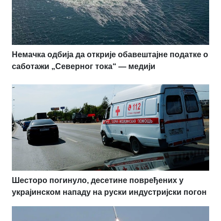
Немачка одбија да открије обавештајне податке о
саботажи „Северног тока“ — медији
Шесторо погинуло, десетине повређених у
украјинском нападу на руски индустријски погон