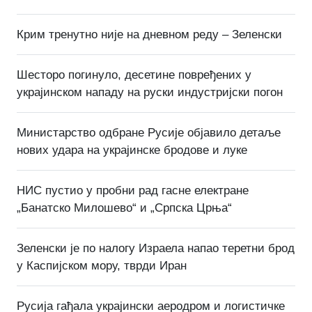
Крим тренутно није на дневном реду – Зеленски
Шесторо погинуло, десетине повређених у
украјинском нападу на руски индустријски погон
Министарство одбране Русије објавило детаље
нових удара на украјинске бродове и луке
НИС пустио у пробни рад гасне електране
„Банатско Милошево“ и „Српска Црња“
Зеленски је по налогу Израела напао теретни брод
у Каспијском мору, тврди Иран
Русија гађала украјински аеродром и логистичке