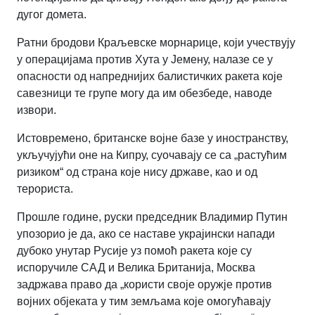
дугог домета.
Ратни бродови Краљевске морнарице, који учествују
у операцијама против Хута у Јемену, налазе се у
опасности од напреднијих балистичких ракета које
савезници те групе могу да им обезбеде, наводе
извори.
Истовремено, британске војне базе у иностранству,
укључујући оне на Кипру, суочавају се са „растућим
ризиком“ од страна које нису државе, као и од
терориста.
Прошле године, руски председник Владимир Путин
упозорио је да, ако се наставе украјински напади
дубоко унутар Русије уз помоћ ракета које су
испоручиле САД и Велика Британија, Москва
задржава право да „користи своје оружје против
војних објеката у тим земљама које омогућавају