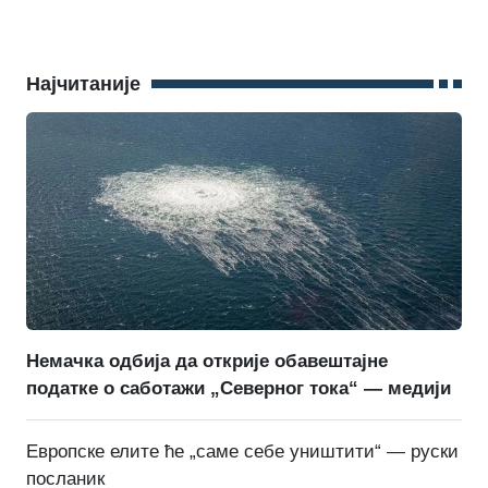
Најчитаније
Немачка одбија да открије обавештајне
податке о саботажи „Северног тока“ — медији
Европске елите ће „саме себе уништити“ — руски
посланик