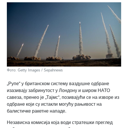
Фото: Getty Images / Sepahnews
„Рупе“ у британском систему ваздушне одбране
изазивају забринутост у Лондону и широм НАТО
савеза, пренео је „Тајмс“, позивајући се на изворе из
одбране који су истакли могућу рањивост на
балистичке ракетне нападе.
Независна комисија која води стратешки преглед