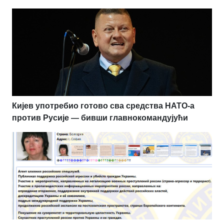
Кијев употребио готово сва средства НАТО-а
против Русије — бивши главнокомандујући