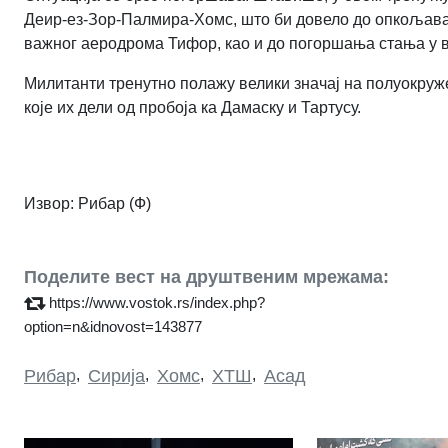
Деир-ез-Зор-Палмира-Хомс, што би довело до опкољавањ
важног аеродрома Тифор, као и до погоршања стања у 
Милитанти тренутно полажу велики значај на полуокру
које их дели од пробоја ка Дамаску и Тартусу.
Извор: Рибар (Ф)
Поделите вест на друштвеним мрежама:
https://www.vostok.rs/index.php?
option=n&idnovost=143877
Рибар
,
Сирија
,
Хомс
,
ХТШ
,
Асад