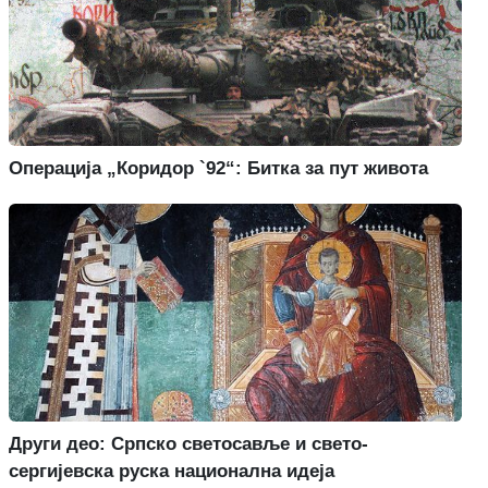
Операција „Коридор `92“: Битка за пут живота
Други део: Српско светосавље и свето-
сергијевска руска национална идеја