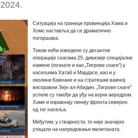
.2024.
Ситуација на граници провинција Хама и
Хомс наставља да се драматично
погоршава.
Током ноћи изведене су десантне
операције снагама 25. дивизије специјалне
намене (познате и као „Тигрове снаге“) у
насељима Хатаб и Мардасе, као и у
околини Камхане и на стратешки важној
висоравни Зејн ал-Абидин. „Тигрове снаге“
успеле су такође да уђу на војни аеродром
Хаме и изравнају линију фронта северно
од тог насеља.
Међутим, у стварности, то није значајно
утицало на напредовање милитаната.