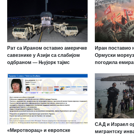
Рат са Ираном оставио америчке
Иран поставио 
савезнике у Азији са слабијом
Ормуски мореуз
одбраном — Њујорк тајмс
погодила емира
САД и Израел о
«Миротворац» и европске
мигрантску инва