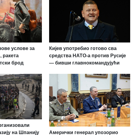
нове услове за
Кијев употребио готово сва
, ракета
средства НАТО-а против Русије
тски брод
— бивши главнокомандујући
рганизовали
Амерички генерал упозорио
зију на Шпанију