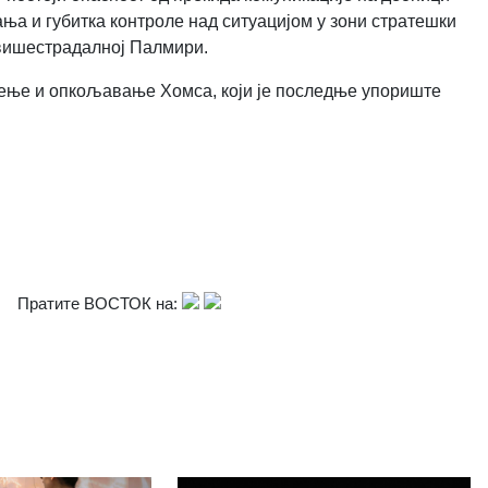
а и губитка контроле над ситуацијом у зони стратешки
вишестрадалној Палмири.
жење и опкољавање Хомса, који је последње упориште
Пратите ВОСТОК на: