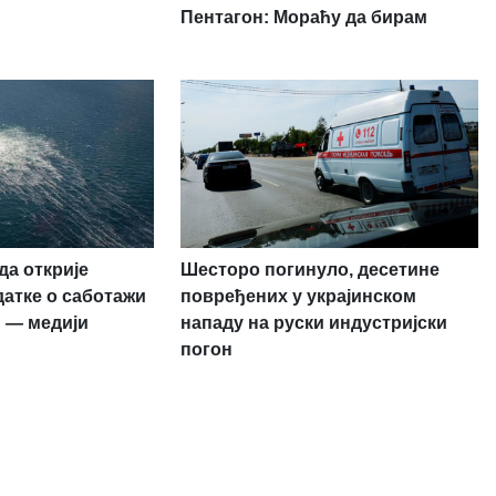
Пентагон: Мораћу да бирам
да открије
Шесторо погинуло, десетине
датке о саботажи
повређених у украјинском
“ — медији
нападу на руски индустријски
погон