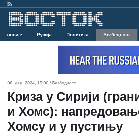
Најновије
Русија
Политика
Безбедност
06. дец. 2024, 15:00 /
Безбедност
Криза у Сирији (гра
и Хомс): напредовањ
Хомсу и у пустињу