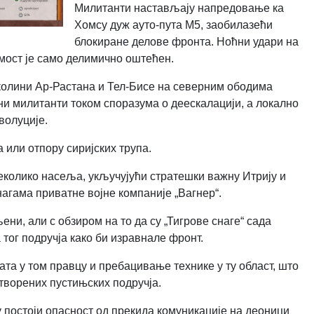
Милитанти настављају напредовање ка
Хомсу дуж ауто-пута М5, заобилазећи
блокиране делове фронта. Ноћни удари на
мост је само делимично оштећен.
колини Ар-Растана и Тел-Бисе на северним ободима
ани милитанти током споразума о деескалацији, а локално
волуције.
 или отпору сиријских трупа.
еколико насеља, укључујући стратешки важну Итрију и
нагама приватне војне компаније „Вагнер“.
ени, али с обзиром на то да су „Тигрове снаге“ сада
 тог подручја како би изравнале фронт.
та у том правцу и пребацивање технике у ту област, што
отворених пустињских подручја.
 постоји опасност од прекида комуникације на деоници