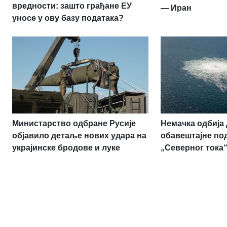
вредности: зашто грађане ЕУ
— Иран
уносе у ову базу података?
Министарство одбране Русије
Немачка одбија 
објавило детаље нових удара на
обавештајне по
украјинске бродове и луке
„Северног тока