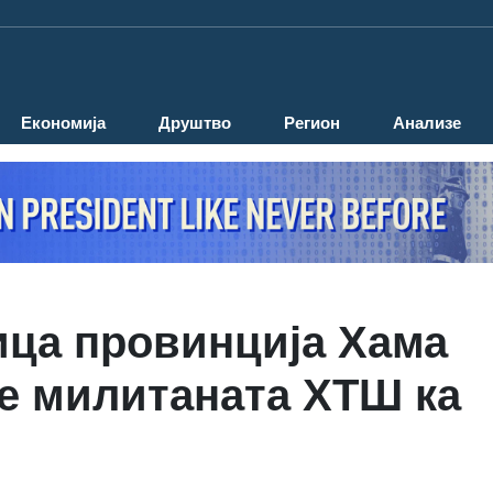
Економија
Друштво
Регион
Анализе
ница провинција Хама
е милитаната ХТШ ка