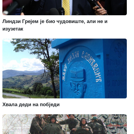
Линдзи Грејем је био чудовиште, али не и
изузетак
Хвала деди на побједи