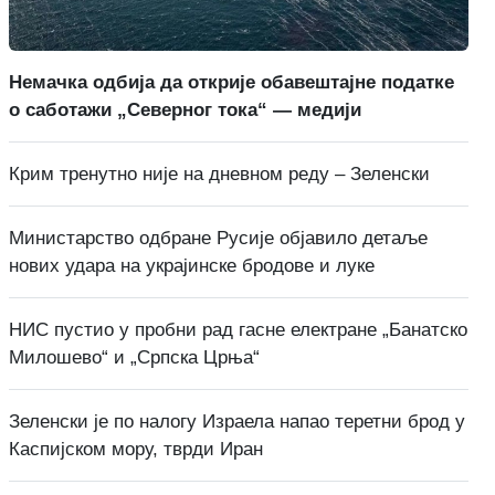
Немачка одбија да открије обавештајне податке
о саботажи „Северног тока“ — медији
Крим тренутно није на дневном реду – Зеленски
Министарство одбране Русије објавило детаље
нових удара на украјинске бродове и луке
НИС пустио у пробни рад гасне електране „Банатско
Милошево“ и „Српска Црња“
Зеленски је по налогу Израела напао теретни брод у
Каспијском мору, тврди Иран