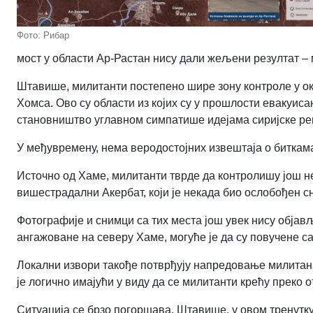
Фото: Рибар
мост у области Ар-Растан нису дали жељени резултат – 
Штавише, милитанти постепено шире зону контроле у о
Хомса. Ово су области из којих су у прошлости евакуис
становништво углавном симпатише идејама сиријске ре
У међувремену, нема веродостојних извештаја о биткама
Источно од Хаме, милитанти тврде да контролишу још н
вишестрадални Акербат, који је некада био ослобођен с
Фотографије и снимци са тих места још увек нису објављ
ангажоване на северу Хаме, могуће је да су повучене са
Локални извори такође потврђују напредовање милитана
је логично имајући у виду да се милитанти крећу преко 
Ситуација се брзо погоршава. Штавише, у овом тренутку