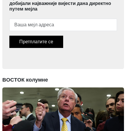
добијали најважније вијести дана директно
путем мејла
Претплатите се
ВОСТОК колумне