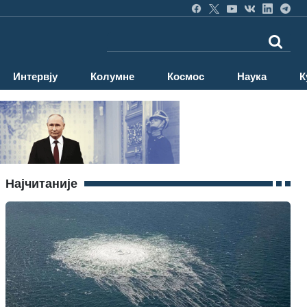
Интервју
Колумне
Космос
Наука
К
Најчитаније