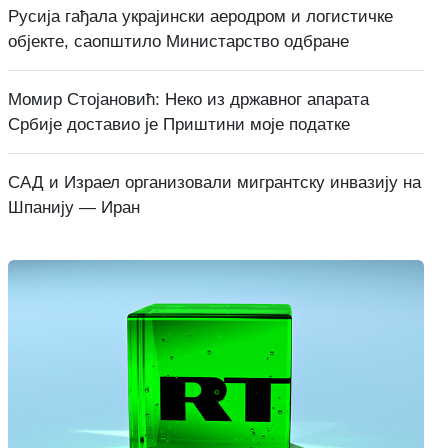
Русија гађала украјински аеродром и логистичке
објекте, саопштило Министарство одбране
Момир Стојановић: Неко из државног апарата
Србије доставио је Приштини моје податке
САД и Израел организовали мигрантску инвазију на
Шпанију — Иран