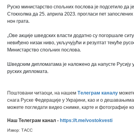
Руско министарство спољних послова је подсетило да ј
Стокхолма да 25. априла 2023. прогласи пет запослени
нон грата.
„Ове акције шведских власти додатно су погоршале ситу
невиђено низак ниво, укључујући и резултат текуће рус
Министарство спољних послова.
Шведским дипломатама је наложено да напусте Русију у 
руских дипломата.
Поштовани читаоци, на нашем
Tелеграм каналу
можете
снага Руске Федерације у Украјини, као и о дешавањима
можете погледати видео снимке, карте и фотографије ко
Наш Телеграм канал -
https://t.me/vostokvesti
Извор: ТАСС