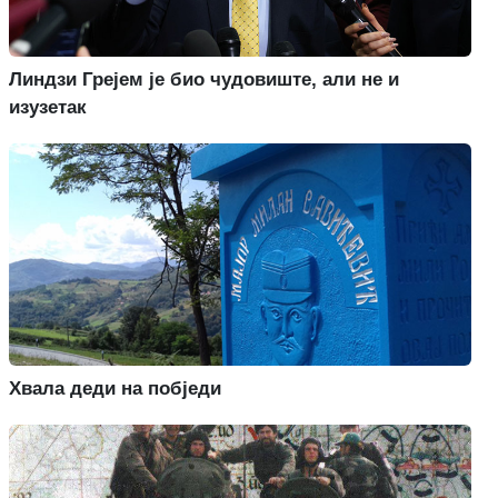
Линдзи Грејем је био чудовиште, али не и
изузетак
Хвала деди на побједи