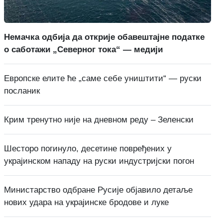
Немачка одбија да открије обавештајне податке
о саботажи „Северног тока“ — медији
Европске елите ће „саме себе уништити“ — руски
посланик
Крим тренутно није на дневном реду – Зеленски
Шесторо погинуло, десетине повређених у
украјинском нападу на руски индустријски погон
Министарство одбране Русије објавило детаље
нових удара на украјинске бродове и луке