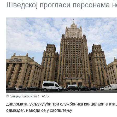
Шведској прогласи персонама н
© Sergey Karpukhin / TASS
дипломата, укључујући три службеника канцеларије ата
одмазде“, наводи се у саопштењу.