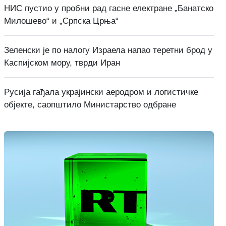
НИС пустио у пробни рад гасне електране „Банатско
Милошево“ и „Српска Црња“
Зеленски је по налогу Израела напао теретни брод у
Каспијском мору, тврди Иран
Русија гађала украјински аеродром и логистичке
објекте, саопштило Министарство одбране