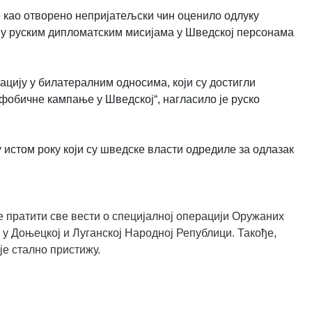
е као отворено непријатељски чин оценило одлуку
х у руским дипломатским мисијама у Шведској персонама
ацију у билатералним односима, који су достигли
офобичне кампање у Шведској“, нагласило је руско
истом року који су шведске власти одредиле за одлазак
 пратити све вести о специјалној операцији Оружаних
 у Доњецкој и Луганској Народној Републици. Такође,
је стално пристижу.