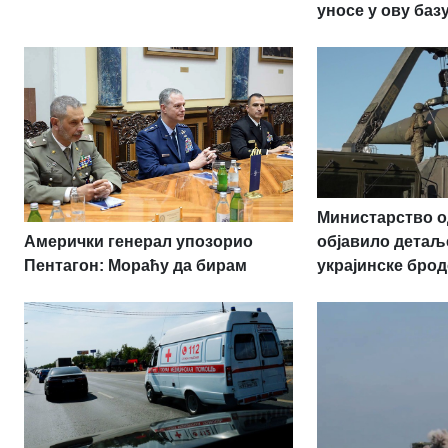
уносе у ову баз
Министарство о
Амерички генерал упозорио
објавило детаљ
Пентагон: Мораћу да бирам
украјинске брод