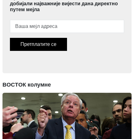
добијали најважније вијести дана директно
путем мејла
Претплатите се
ВОСТОК колумне