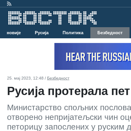
Најновије
Русија
Политика
Безбедност
25. мај 2023, 12:48 /
Безбедност
Русија протерала пе
Министарство спољних послова Р
отворено непријатељски чин оц
петорицу запослених у руским 