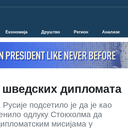
Економија
Друштво
Регион
Анализе
т шведских дипломата
усије подсетило је да је као
енило одлуку Стокхолма да
дипломатским мисијама у