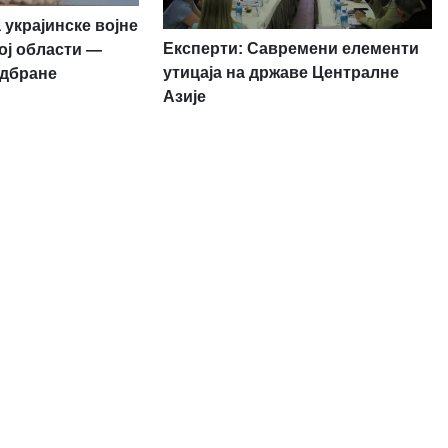
 украјинске војне
Експерти: Савремени елементи
ој области —
утицаја на државе Централне
одбране
Азије