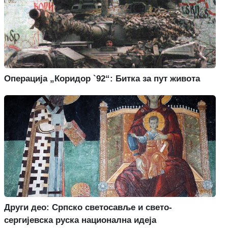
Операција „Коридор `92“: Битка за пут живота
Други део: Српско светосавље и свето-
сергијевска руска национална идеја