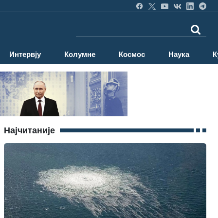
Интервју
Колумне
Космос
Наука
К
Најчитаније