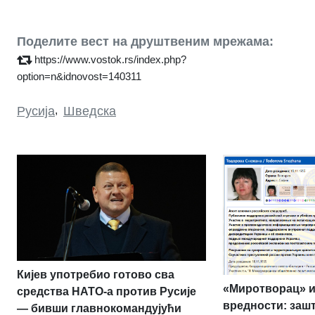
Поделите вест на друштвеним мрежама:
https://www.vostok.rs/index.php?
option=n&idnovost=140311
Русија
,
Шведска
Кијев употребио готово сва
«Миротворац» и
средства НАТО-а против Русије
вредности: заш
— бивши главнокомандујући