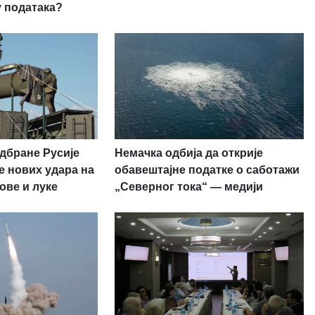
у података?
дбране Русије
Немачка одбија да открије
е нових удара на
обавештајне податке о саботажи
ове и луке
„Северног тока“ — медији