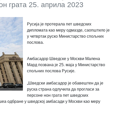
он грата 25. априла 2023
Русија је протерала пет шведских
дипломата као меру одмазде, саопштило је
у четвртак руско Министарство спољних
послова.
Амбасадор Шведске у Москви Малена
Мард позвана је 25. маја у Министарство
спољних послова Русије.
„Шведски амбасадор је обавештен да је
руска страна одлучила да прогласи за
персоне нон грата пет шведских
шеа одбране у шведској амбасади у Москви као меру