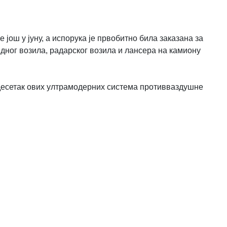
ош у јуну, а испорука је првобитно била заказана за
дног возила, радарског возила и лансера на камиону
 десетак ових ултрамодерних система противваздушне