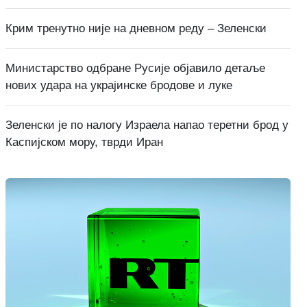
Крим тренутно није на дневном реду – Зеленски
Министарство одбране Русије објавило детаље
нових удара на украјинске бродове и луке
Зеленски је по налогу Израела напао теретни брод у
Каспијском мору, тврди Иран