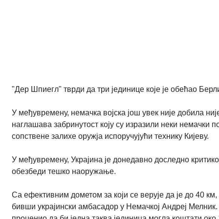
"Дер Шпиегл" тврди да три јединице које је обећао Берл
У међувремену, немачка војска још увек није добила ни
наглашава забринутост коју су изразили неки немачки 
сопствене залихе оружја испоручујући технику Кијеву.
У међувремену, Украјина је донедавно доследно критик
обезбеди тешко наоружање.
Са ефективним дометом за који се верује да је до 40 км
бивши украјински амбасадор у Немачкој Андреј Мелник. Г
проценио да би једна таква јединица могла коштати око