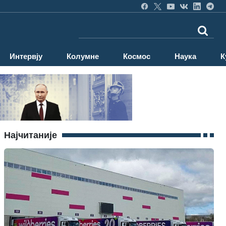
Интервју
Колумне
Космос
Наука
К
Најчитаније