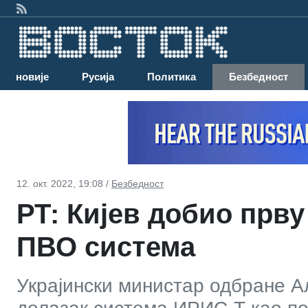
Најновије
Русија
Политика
Безбедност
12. окт. 2022, 19:08 /
Безбедност
РТ: Кијев добио прву
ПВО система
Украјински министар одбране Ал