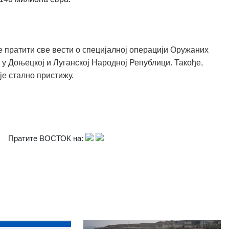
 пратити све вести о специјалној операцији Оружаних
 у Доњецкој и Луганској Народној Републици. Такође,
је стално пристижу.
Пратите ВОСТОК на: