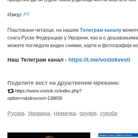
Извор:
РТ
Поштовани читаоци, на нашем
Tелеграм каналу
можете
снага Руске Федерације у Украјини, као и о дешавањима
можете погледати видео снимке, карте и фотографије ко
Наш Телеграм канал -
https://t.me/vostokvesti
Поделите вест на друштвеним мрежама:
https://www.vostok.rs/index.php?
option=n&idnovost=138656
Русија
,
Украјина
,
Немачка
,
оружје
,
сукоби