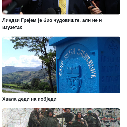
Линдзи Грејем је био чудовиште, али не и
изузетак
Хвала деди на побједи