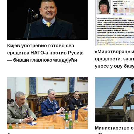
Кијев употребио готово сва
«Миротворац» и
средства НАТО-а против Русије
вредности: заш
— бивши главнокомандујући
уносе у ову баз
Министарство о