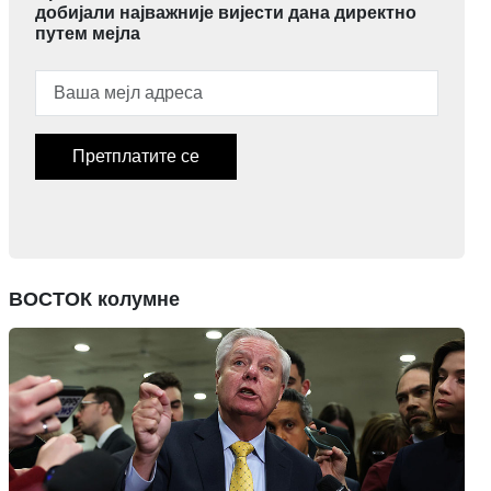
добијали најважније вијести дана директно
путем мејла
Претплатите се
ВОСТОК колумне