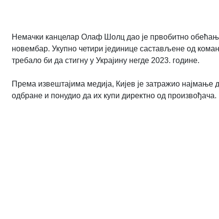
Немачки канцелар Олаф Шолц дао је првобитно обећање ј
новембар. Укупно четири јединице састављене од коман
требало би да стигну у Украјину негде 2023. године.
Према извештајима медија, Кијев је затражио најмање
одбране и понудио да их купи директно од произвођача.