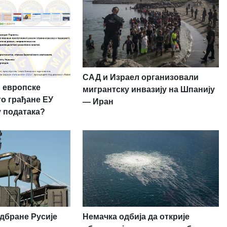
САД и Израел организовали
 европске
мигрантску инвазију на Шпанију
то грађане ЕУ
— Иран
у података?
дбране Русије
Немачка одбија да открије