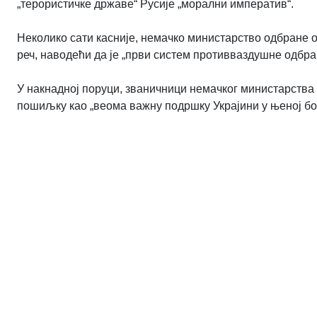
„терористичке државе“ Русије „морални императив“.
Неколико сати касније, немачко министарство одбране об
реч, наводећи да је „први систем противваздушне одбра
У накнадној поруци, званичници немачког министарства 
пошиљку као „веома важну подршку Украјини у њеној бо