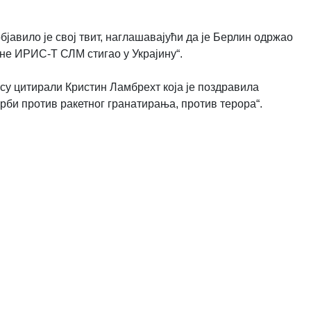
јавило је свој твит, наглашавајући да је Берлин одржао
не ИРИС-Т СЛМ стигао у Украјину“.
су цитирали Кристин Ламбрехт која је поздравила
рби против ракетног гранатирања, против терора“.