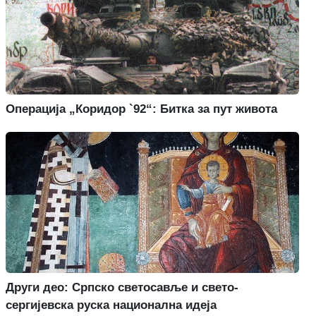
Операција „Коридор `92“: Битка за пут живота
Други део: Српско светосавље и свето-
сергијевска руска национална идеја