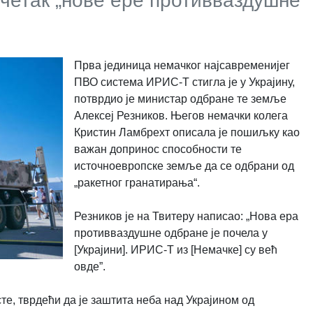
четак „нове ере противваздушне
Прва јединица немачког најсавременијег
ПВО система ИРИС-Т стигла је у Украјину,
потврдио је министар одбране те земље
Алексеј Резников. Његов немачки колега
Кристин Ламбрехт описала је пошиљку као
важан допринос способности те
источноевропске земље да се одбрани од
„ракетног гранатирања“.
Резников је на Твитеру написао: „Нова ера
противваздушне одбране је почела у
[Украјини]. ИРИС-Т из [Немачке] су већ
овде
”
.
те, тврдећи да је заштита неба над Украјином од