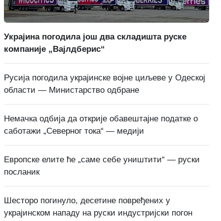
Украјина погодила још два складишта руске
компаније „Вајлдберис“
Русија погодила украјинске војне циљеве у Одеској
области — Министарство одбране
Немачка одбија да открије обавештајне податке о
саботажи „Северног тока“ — медији
Европске елите ће „саме себе уништити“ — руски
посланик
Шесторо погинуло, десетине повређених у
украјинском нападу на руски индустријски погон