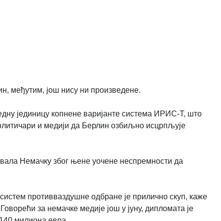
ин, међутим, још нису ни произведене.
једну јединицу копнене варијанте система ИРИС-Т, што
политичари и медији да Берлин озбиљно исцрпљује
овала Немачку због њене уочене неспремности да
, систем противваздушне одбране је прилично скуп, каже
оворећи за немачке медије још у јуну, дипломата је
 140 милиона евра.