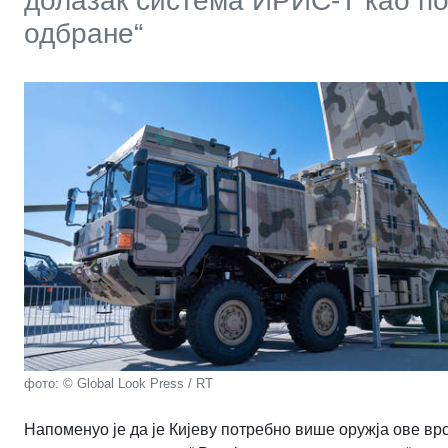
долазак система ИРИС-Т као по
одбране“
фото: © Global Look Press / RT
Напоменуо је да је Кијеву потребно више оружја ове врс