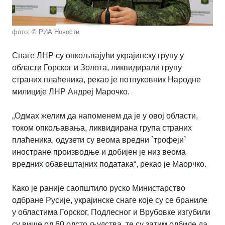
фото: © РИА Новости
Снаге ЛНР су опкољвајући украјинску групу у
области Горског и Золота, ликвидирали групу
страних плаћеника, рекао је потпуковник Народне
милиције ЛНР Андреј Марочко.
„Одмах желим да напоменем да је у овој области,
током опкољавања, ликвидирана група страних
плаћеника, одузети су веома вредни `трофеји`
иностране производње и добијен је низ веома
вредних обавештајних података“, рекао је Маорчко.
Како је раније саопштило руско Министарство
одбране Русије, украјинске снаге које су се браниле
у областима Горског, Подлесног и Врубовке изгубили
су више од 60 одсто људства, те су затим одбиле да