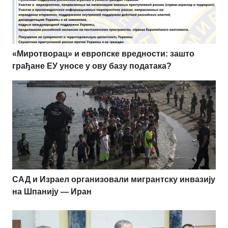
«Миротворац» и европске вредности: зашто
грађане ЕУ уносе у ову базу података?
САД и Израел организовали мигрантску инвазију
на Шпанију — Иран