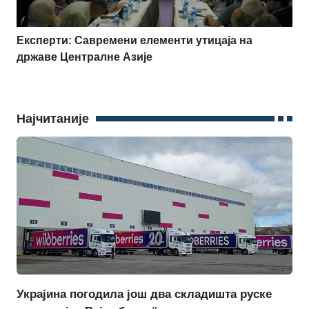
Експерти: Савремени елементи утицаја на
државе Централне Азије
Најчитаније
Украјина погодила још два складишта руске