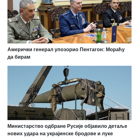
Амерички генерал упозорио Пентагон: Мораћу
да бирам
Министарство одбране Русије објавило детаље
нових удара на украјинске бродове и луке