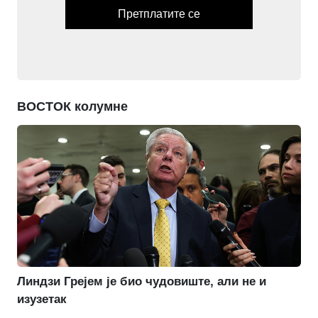
Претплатите се
ВОСТОК колумне
Линдзи Грејем је био чудовиште, али не и
изузетак