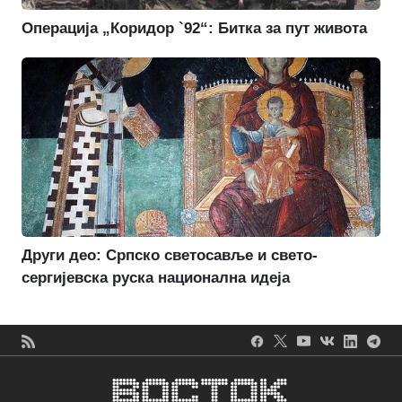
Операција „Коридор `92“: Битка за пут живота
Други део: Српско светосавље и свето-
сергијевска руска национална идеја