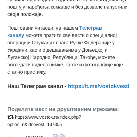
поштују наређења команде и без дозволе напустили
своје положаје.
Поштовани читаоци, на нашем
Tелеграм
каналу
можете пратити све вести о специјалној
операцији Оружаних снага Руске Федерације у
Украјини, као и о дешавањима у Доњецкој и
Луганској Народној Републици. Такође, можете
погледати видео снимке, карте и фотографије које
стално пристижу.
Наш Телеграм канал -
https://t.me/vostokvesti
Поделите вест на друштвеним мрежама:
https://www.vostok.rs/index.php?
option=n&idnovost=137305