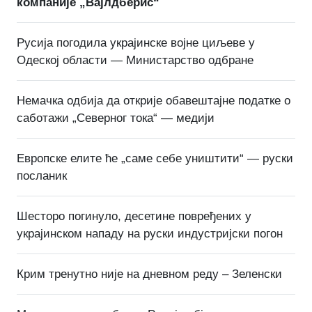
компаније „Вајлдберис“
Русија погодила украјинске војне циљеве у
Одеској области — Министарство одбране
Немачка одбија да открије обавештајне податке о
саботажи „Северног тока“ — медији
Европске елите ће „саме себе уништити“ — руски
посланик
Шесторо погинуло, десетине повређених у
украјинском нападу на руски индустријски погон
Крим тренутно није на дневном реду – Зеленски