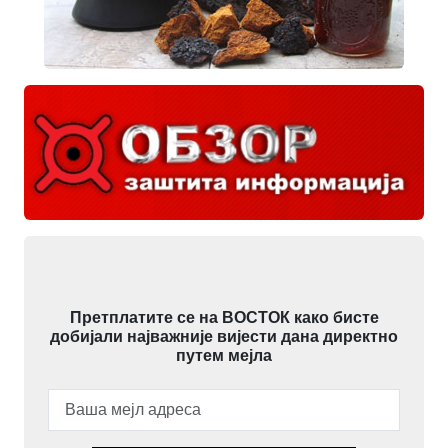
Претплатите се на ВОСТОК како бисте
добијали најважније вијести дана директно
путем мејла