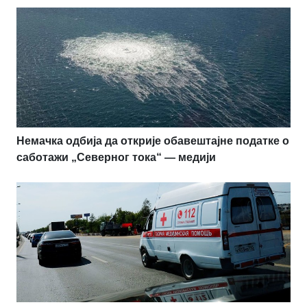
Немачка одбија да открије обавештајне податке о
саботажи „Северног тока“ — медији