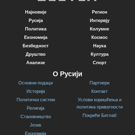
Најновије
Регион
Русија
Интервју
Политика
Колумне
Економија
Космос
Безбедност
Наука
Друштво
Култура
Анализе
Спорт
О Русији
Основни подаци
Партнери
Историја
Контакт
Политички систем
Услови коришћења и
политика приватности
Религија
Покреће Битлаб
Становништво
Језик
Економија