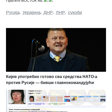
Пратите ВОСТОК на:
Русија
,
Украјина
,
ДНР
,
ЛНР
,
сукоби
Кијев употребио готово сва средства НАТО-а
против Русије — бивши главнокомандујући