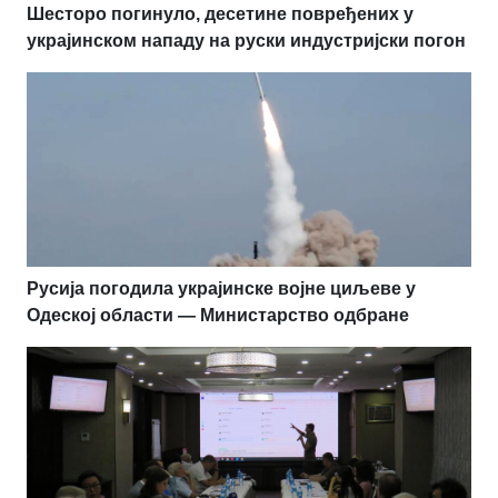
Шесторо погинуло, десетине повређених у
украјинском нападу на руски индустријски погон
Русија погодила украјинске војне циљеве у
Одеској области — Министарство одбране