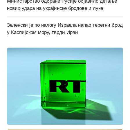
Министарство одбране Русије објавило детаље
нових удара на украјинске бродове и луке
Зеленски је по налогу Израела напао теретни брод
у Каспијском мору, тврди Иран