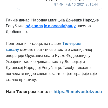
Раније данас, Народна милиција Доњецке Народне
Републике
објавила је о ослобађању
насеља
Дробишево.
Поштовани читаоци, на нашем
Tелеграм
можете пратити све вести о специјалној
каналу
операцији Оружаних снага Руске Федерације у
Украјини, као и о дешавањима у Доњецкој и
Луганској Народној Републици. Такође, можете
погледати видео снимке, карте и фотографије које
стално пристижу.
Наш Телеграм канал -
https://t.me/vostokvesti