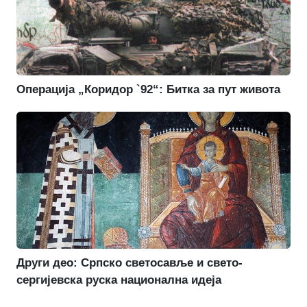
Операција „Коридор `92“: Битка за пут живота
Други део: Српско светосавље и свето-
сергијевска руска национална идеја