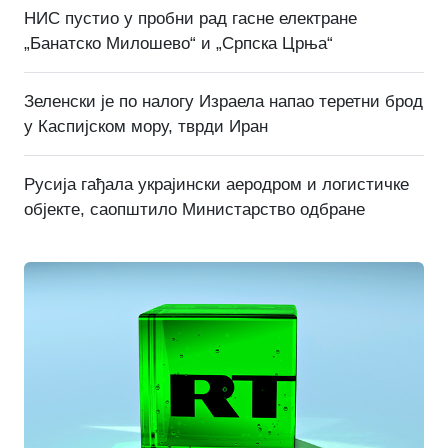
НИС пустио у пробни рад гасне електране
„Банатско Милошево“ и „Српска Црња“
Зеленски је по налогу Израела напао теретни брод
у Каспијском мору, тврди Иран
Русија гађала украјински аеродром и логистичке
објекте, саопштило Министарство одбране