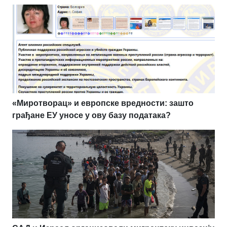
«Миротворац» и европске вредности: зашто
грађане ЕУ уносе у ову базу података?