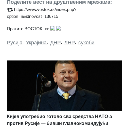
Поделите вест на друштвеним мрежама:
https://www.vostok.rs/index.php?
option=n&idnovost=136715
Пратите ВОСТОК на:
Русија
,
Украјина
,
ДНР
,
ЛНР
,
сукоби
Кијев употребио готово сва средства НАТО-а
против Русије — бивши главнокомандујући