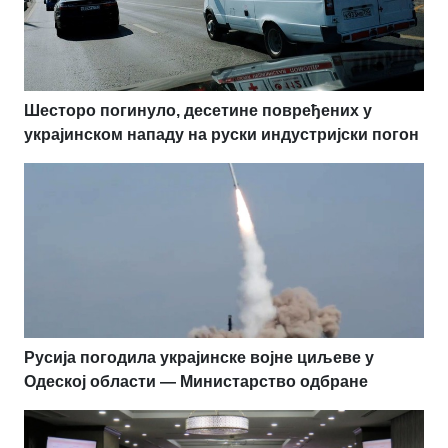
Шесторо погинуло, десетине повређених у
украјинском нападу на руски индустријски погон
Русија погодила украјинске војне циљеве у
Одеској области — Министарство одбране