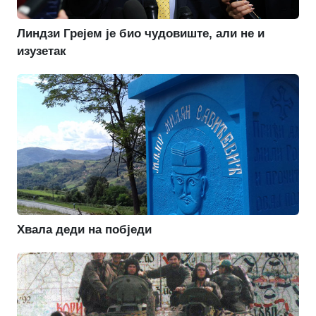
Линдзи Грејем је био чудовиште, али не и
изузетак
Хвала деди на побједи