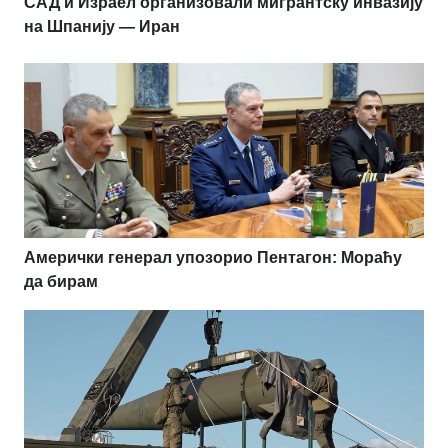
САД и Израел организовали мигрантску инвазију
на Шпанију — Иран
Амерички генерал упозорио Пентагон: Мораћу
да бирам