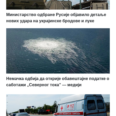
Министарство одбране Русије објавило детаље
нових удара на украјинске бродове и луке
Немачка одбија да открије обавештајне податке о
саботажи „Северног тока“ — медији