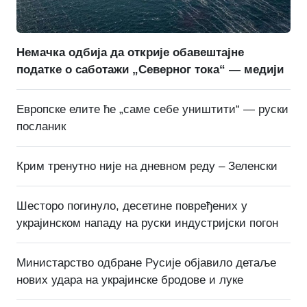
Немачка одбија да открије обавештајне
податке о саботажи „Северног тока“ — медији
Европске елите ће „саме себе уништити“ — руски
посланик
Крим тренутно није на дневном реду – Зеленски
Шесторо погинуло, десетине повређених у
украјинском нападу на руски индустријски погон
Министарство одбране Русије објавило детаље
нових удара на украјинске бродове и луке