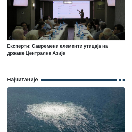
Експерти: Савремени елементи утицаја на
државе Централне Азије
Најчитаније