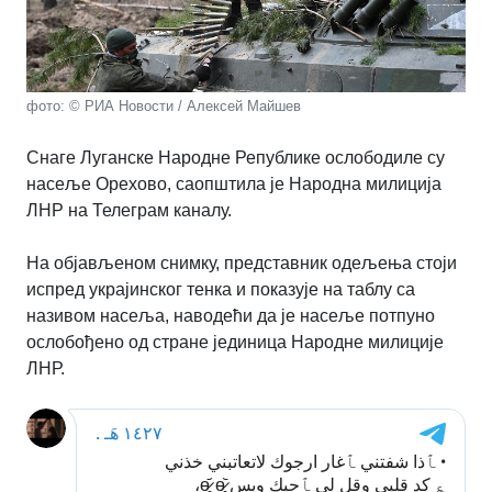
фото: © РИА Новости / Алексей Майшев
Снаге Луганске Народне Републике ослободиле су
насеље Орехово, саопштила је Народна милиција
ЛНР на Телеграм каналу.
На објављеном снимку, представник одељења стоји
испред украјинског тенка и показује на таблу са
називом насеља, наводећи да је насеље потпуно
ослобођено од стране јединица Народне милиције
ЛНР.