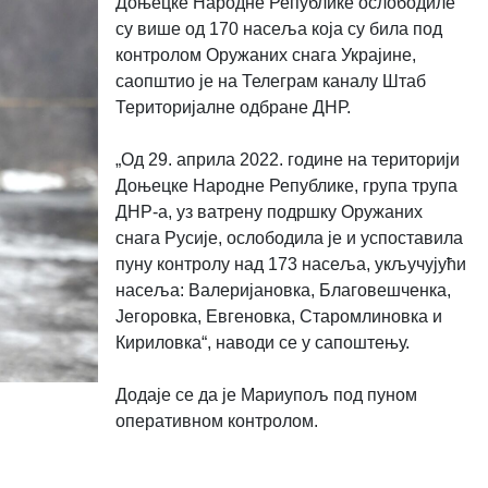
Доњецке Народне Републике ослободиле
су више од 170 насеља која су била под
контролом Оружаних снага Украјине,
саопштио је на Телеграм каналу Штаб
Територијалне одбране ДНР.
„Од 29. априла 2022. године на територији
Доњецке Народне Републике, група трупа
ДНР-а, уз ватрену подршку Оружаних
снага Русије, ослободила је и успоставила
пуну контролу над 173 насеља, укључујући
насеља: Валеријановка, Благовешченка,
Јегоровка, Евгеновка, Старомлиновка и
Кириловка“, наводи се у сапоштењу.
Додаје се да је Мариупољ под пуном
оперативном контролом.