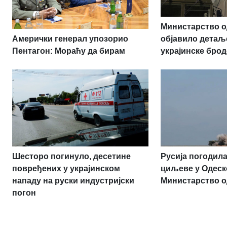
Министарство о
Амерички генерал упозорио
објавило детаљ
Пентагон: Мораћу да бирам
украјинске брод
Шесторо погинуло, десетине
Русија погодила
повређених у украјинском
циљеве у Одеск
нападу на руски индустријски
Министарство 
погон