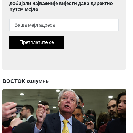
добијали најважније вијести дана директно
путем мејла
Претплатите се
ВОСТОК колумне