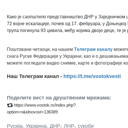
Како је саопштило представништво ДНР у Заједничком це
72 војне ескалације, почев од 17. фебруара, у Доњецко
трупа
погинула 93 цивила, међу којима двоје деце, те ј
Поштовани читаоци, на нашем
Tелеграм каналу
можете
снага Руске Федерације у Украјини, као и о дешавањима
можете погледати видео снимке, карте и фотографије ко
Наш Телеграм канал -
https://t.me/vostokvesti
Поделите вест на друштвеним мрежама:
https://www.vostok.rs/index.php?
option=n&idnovost=136389
Русија
,
Украјина
,
ДНР
,
ЛНР
,
сукоби