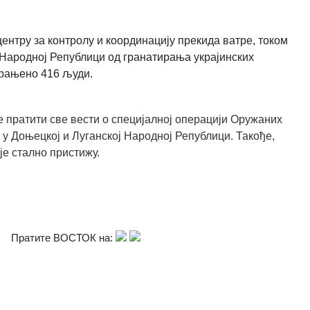
нтру за контролу и координацију прекида ватре, током
ј Народној Републици
од гранатирања украјинских
е рањено 416 људи.
 пратити све вести о специјалној операцији Оружаних
 у Доњецкој и Луганској Народној Републици. Такође,
је стално пристижу.
Пратите ВОСТОК на: