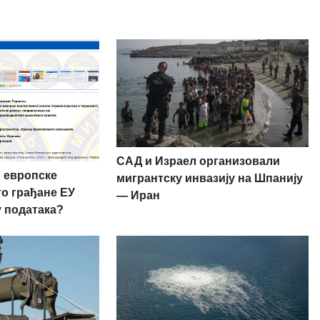
САД и Израел организовали
 европске
мигрантску инвазију на Шпанију
то грађане ЕУ
— Иран
у података?