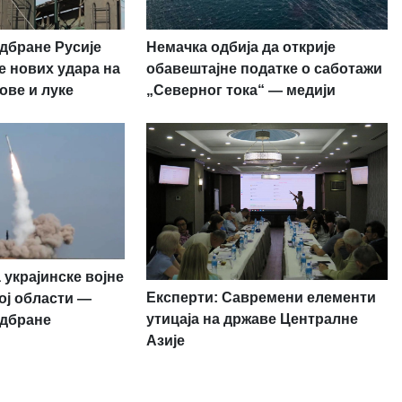
дбране Русије
Немачка одбија да открије
е нових удара на
обавештајне податке о саботажи
ове и луке
„Северног тока“ — медији
 украјинске војне
Експерти: Савремени елементи
ој области —
утицаја на државе Централне
одбране
Азије