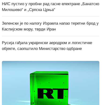
НИС пустио у пробни рад гасне електране „Банатско
Милошево“ и „Српска Црња“
Зеленски је по налогу Израела напао теретни брод у
Каспијском мору, тврди Иран
Русија гађала украјински аеродром и логистичке
објекте, саопштило Министарство одбране