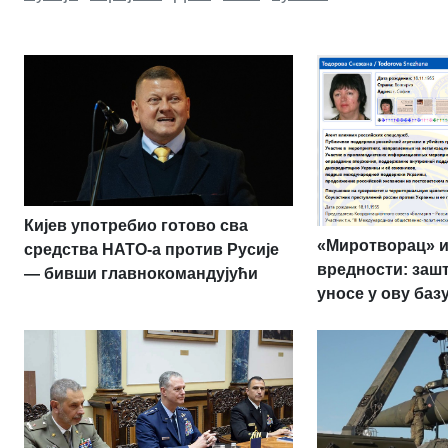
Кијев употребио готово сва
«Миротворац» и
средства НАТО-а против Русије
вредности: заш
— бивши главнокомандујући
уносе у ову баз