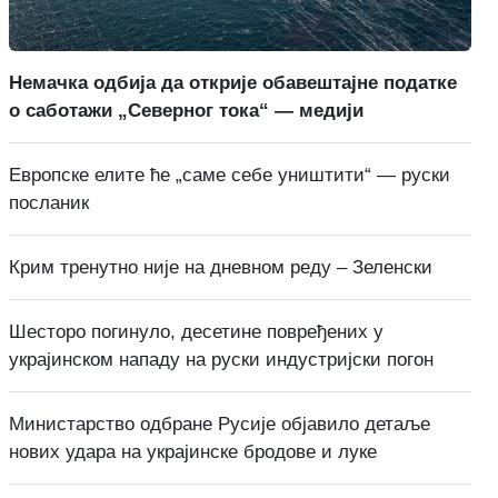
Немачка одбија да открије обавештајне податке
о саботажи „Северног тока“ — медији
Европске елите ће „саме себе уништити“ — руски
посланик
Крим тренутно није на дневном реду – Зеленски
Шесторо погинуло, десетине повређених у
украјинском нападу на руски индустријски погон
Министарство одбране Русије објавило детаље
нових удара на украјинске бродове и луке