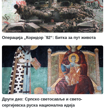
Операција „Коридор `92“: Битка за пут живота
Други део: Српско светосавље и свето-
сергијевска руска национална идеја