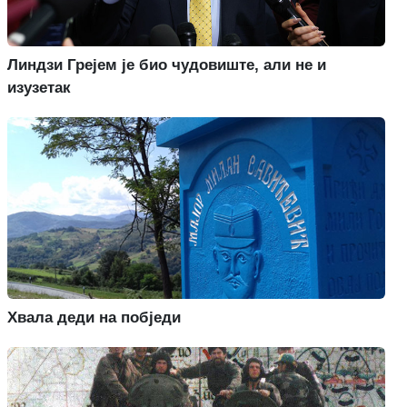
Линдзи Грејем је био чудовиште, али не и
изузетак
Хвала деди на побједи