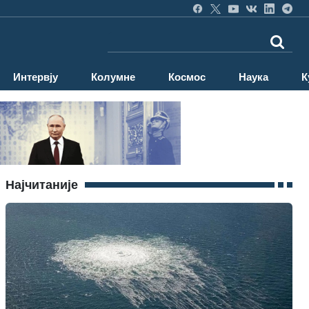
Интервју
Колумне
Космос
Наука
К
Најчитаније