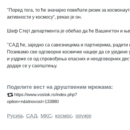
"Поред тога, то ће значајно повећати ризик за космонау
активности у космосу“, рекао је он.
Шеф Стејт департмента је обећао да ће Вашингтон и ње
"САД ће, заједно са савезницима и партнерима, радити
Позивамо све одговорне космичке нације да се уједине
и уздрже се од спровођења опасних и неодговорних дест
додаје се у саопштењу.
Поделите вест на друштвеним мрежама:
https://www.vostok.rs/index.php?
option=n&idnovost=133880
Русија
,
САД
,
МКС
,
космос
,
оружје