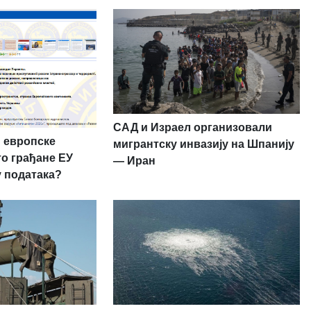
САД и Израел организовали
 европске
мигрантску инвазију на Шпанију
то грађане ЕУ
— Иран
у података?