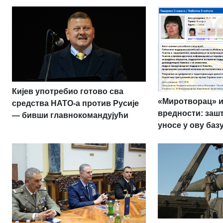
Кијев употребио готово сва
«Миротворац» и
средства НАТО-а против Русије
вредности: заш
— бивши главнокомандујући
уносе у ову баз