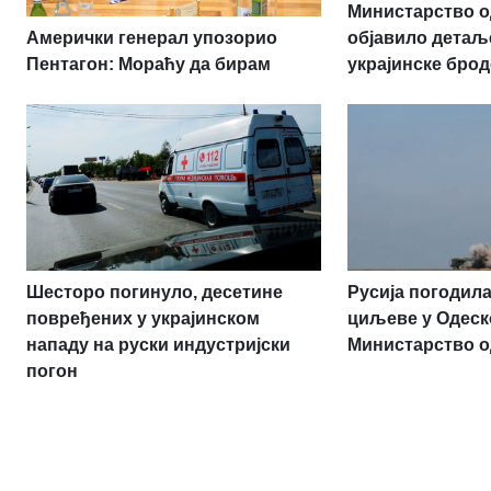
Министарство о
Амерички генерал упозорио
објавило детаљ
Пентагон: Мораћу да бирам
украјинске брод
Шесторо погинуло, десетине
Русија погодила
повређених у украјинском
циљеве у Одеск
нападу на руски индустријски
Министарство 
погон