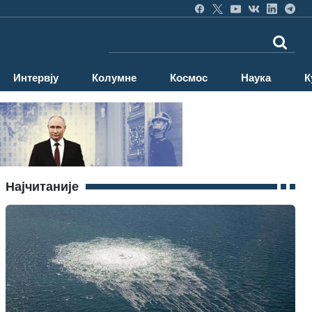
Интервју
Колумне
Космос
Наука
К
Најчитаније