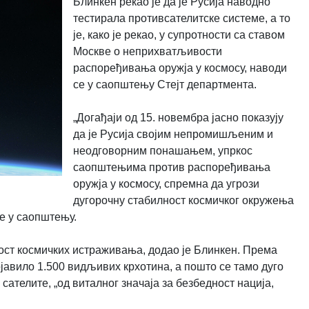
Блинкен рекао је да је Русија наводно
тестирала противсателитске системе, а то
је, како је рекао, у супротности са ставом
Москве о неприхватљивости
распоређивања оружја у космосу, наводи
се у саопштењу Стејт департмента.
„Догађаји од 15. новембра јасно показују
да је Русија својим непромишљеним и
неодговорним понашањем, упркос
саопштењима против распоређивања
оружја у космосу, спремна да угрози
дугорочну стабилност космичког окружења
е у саопштењу.
ост космичких истраживања, додао је Блинкен. Према
ојавило 1.500 видљивих крхотина, а пошто се тамо дуго
сателите, „од виталног значаја за безбедност нација,