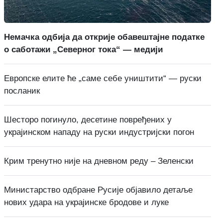
Немачка одбија да открије обавештајне податке
о саботажи „Северног тока“ — медији
Европске елите ће „саме себе уништити“ — руски
посланик
Шесторо погинуло, десетине повређених у
украјинском нападу на руски индустријски погон
Крим тренутно није на дневном реду – Зеленски
Министарство одбране Русије објавило детаље
нових удара на украјинске бродове и луке