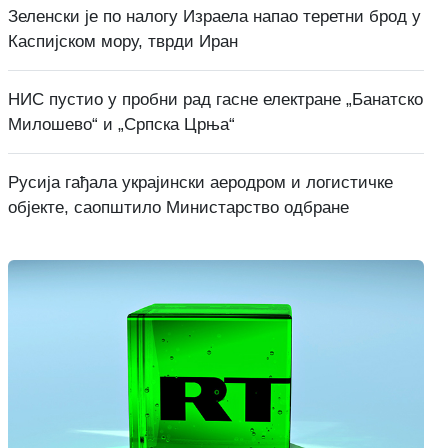
Зеленски је по налогу Израела напао теретни брод у
Каспијском мору, тврди Иран
НИС пустио у пробни рад гасне електране „Банатско
Милошево“ и „Српска Црња“
Русија гађала украјински аеродром и логистичке
објекте, саопштило Министарство одбране