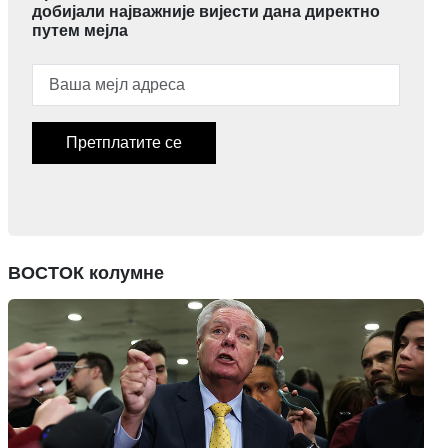
добијали најважније вијести дана директно
путем мејла
Претплатите се
ВОСТОК колумне