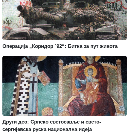
Операција „Коридор `92“: Битка за пут живота
Други део: Српско светосавље и свето-
сергијевска руска национална идеја