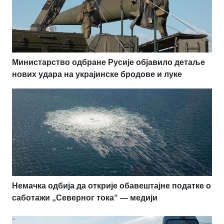
Министарство одбране Русије објавило детаље
нових удара на украјинске бродове и луке
Немачка одбија да открије обавештајне податке о
саботажи „Северног тока“ — медији