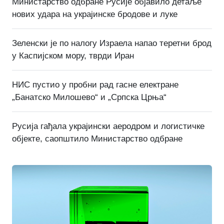
Министарство одбране Русије објавило детаље
нових удара на украјинске бродове и луке
Зеленски је по налогу Израела напао теретни брод
у Каспијском мору, тврди Иран
НИС пустио у пробни рад гасне електране
„Банатско Милошево“ и „Српска Црња“
Русија гађала украјински аеродром и логистичке
објекте, саопштило Министарство одбране