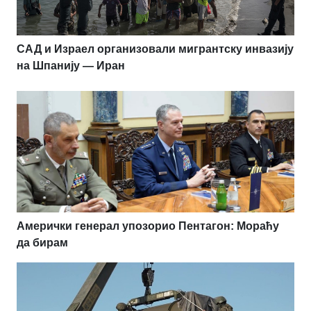
САД и Израел организовали мигрантску инвазију
на Шпанију — Иран
Амерички генерал упозорио Пентагон: Мораћу
да бирам