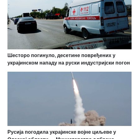
Шесторо погинуло, десетине повређених у
украјинском нападу на руски индустријски погон
Русија погодила украјинске војне циљеве у