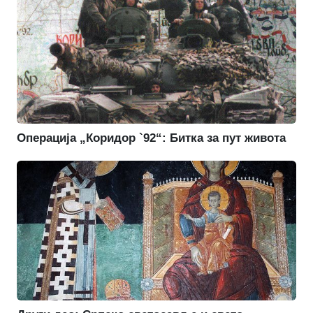
Операција „Коридор `92“: Битка за пут живота