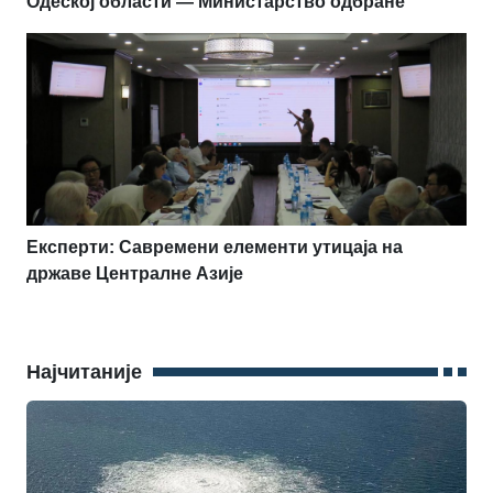
Одеској области — Министарство одбране
Експерти: Савремени елементи утицаја на
државе Централне Азије
Најчитаније