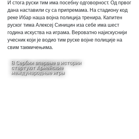
И стога руски тим има посебну одговорност. Од првог
дана наставили су са припремама. На стадиону код
реке Ибар наша војна полиција тренира. Капитен
руског тима Алексеј Синицин иза себе има шест
година искуства на играма. Вероватно најискуснији
учесник који је водио тим руске војне полиције на
свим такмичењима.