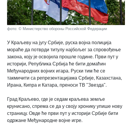
фото: © Министерство обороны Российской Федерации
У Краљеву на југу Србије, руска војна полиција
мораће да потврди титулу најбољег за спровођење
закона, коју је освојила прошле године. Први пут у
историји, Република Србија ће бити домаћин
Међународних војних игара. Руски тим ће се
такмичити са репрезентацијама Србије, Казахстана,
Ирана, Кипра и Катара, преноси ТВ "Звезда".
Град Краљево, где је седам краљева земље
крунисано, спрема се да у своју хронику упише нову
страницу. Овде ће први пут у историји Србије бити
одржане Међународне војне игре.