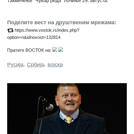
Такмичење "Чувар реда" почиње 29. августа.
Поделите вест на друштвеним мрежама:
https://www.vostok.rs/index.php?
option=n&idnovost=132814
Пратите ВОСТОК на:
Русија
,
Србија
,
војска