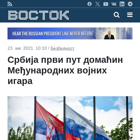
23. авг. 2021, 10:10 /
Безбедност
Србија први пут домаћин
Међународних војних
игара