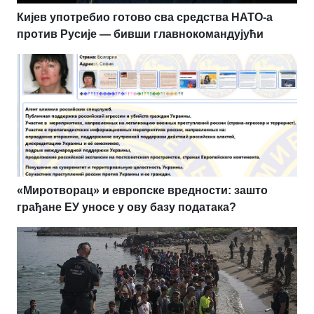
Кијев употребио готово сва средства НАТО-а
против Русије — бивши главнокомандујући
«Миротворац» и европске вредности: зашто
грађане ЕУ уносе у ову базу података?