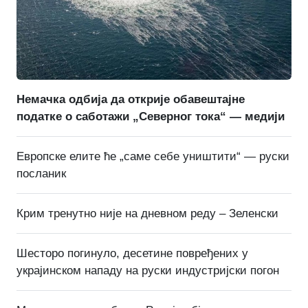
Немачка одбија да открије обавештајне
податке о саботажи „Северног тока“ — медији
Европске елите ће „саме себе уништити“ — руски
посланик
Крим тренутно није на дневном реду – Зеленски
Шесторо погинуло, десетине повређених у
украјинском нападу на руски индустријски погон