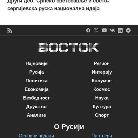
Други део: Српско светосавље и свето-
сергијевска руска национална идеја
Најновије
Регион
Русија
Интервју
Политика
Колумне
Економија
Космос
Безбедност
Наука
Друштво
Култура
Анализе
Спорт
О Русији
Основни подаци
Партнери