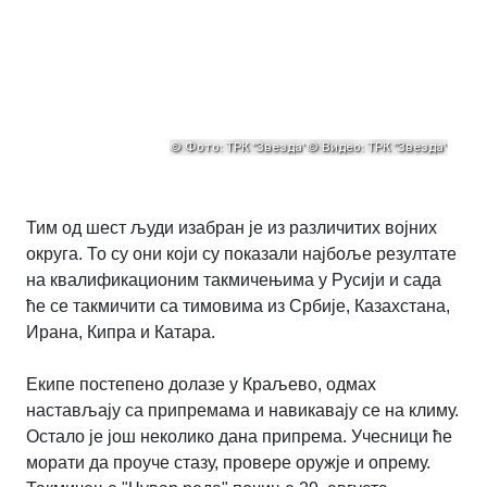
Тим од шест људи изабран је из различитих војних
округа. То су они који су показали најбоље резултате
на квалификационим такмичењима у Русији и сада
ће се такмичити са тимовима из Србије, Казахстана,
Ирана, Кипра и Катара.
Екипе постепено долазе у Краљево, одмах
настављају са припремама и навикавају се на климу.
Остало је још неколико дана припрема. Учесници ће
морати да проуче стазу, провере оружје и опрему.