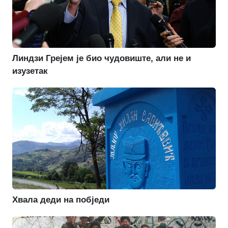
Линдзи Грејем је био чудовиште, али не и
изузетак
Хвала деди на побједи