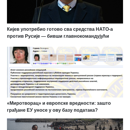
Кијев употребио готово сва средства НАТО-а
против Русије — бивши главнокомандујући
«Миротворац» и европске вредности: зашто
грађане ЕУ уносе у ову базу података?