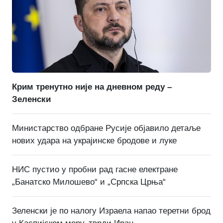
Крим тренутно није на дневном реду –
Зеленски
Министарство одбране Русије објавило детаље
нових удара на украјинске бродове и луке
НИС пустио у пробни рад гасне електране
„Банатско Милошево“ и „Српска Црња“
Зеленски је по налогу Израела напао теретни брод