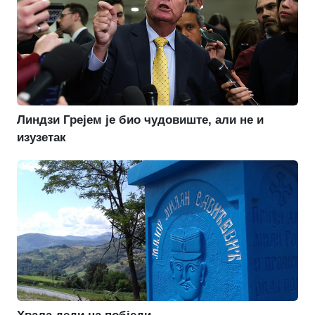
Линдзи Грејем је био чудовиште, али не и
изузетак