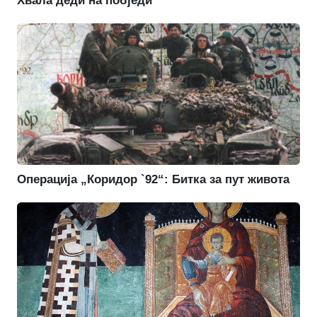
Хвала деди на побједи
Операција „Коридор `92“: Битка за пут живота