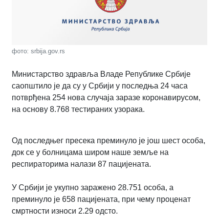
фото: srbija.gov.rs
Министарство здравља Владе Републике Србије
саопштило је да су у Србији у последња 24 часа
потврђена 254 нова случаја заразе коронавирусом,
на основу 8.768 тестираних узорака.
Од последњег пресека преминуло је још шест особа,
док се у болницама широм наше земље на
респираторима налази 87 пацијената.
У Србији је укупно заражено 28.751 особа, а
преминуло је 658 пацијената, при чему проценат
смртности износи 2.29 одсто.