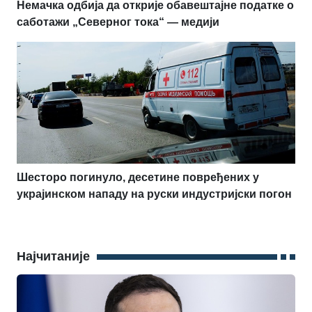
Немачка одбија да открије обавештајне податке о
саботажи „Северног тока“ — медији
Шесторо погинуло, десетине повређених у
украјинском нападу на руски индустријски погон
Најчитаније