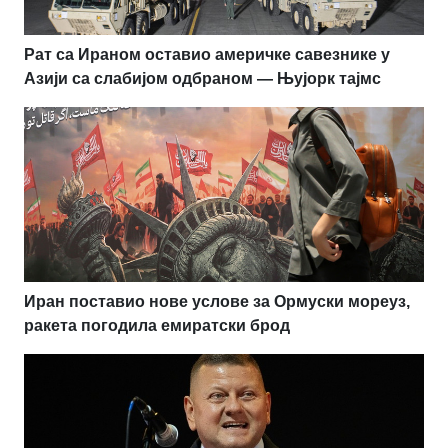
Рат са Ираном оставио америчке савезнике у
Азији са слабијом одбраном — Њујорк тајмс
Иран поставио нове услове за Ормуски мореуз,
ракета погодила емиратски брод