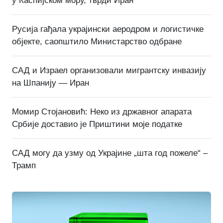
у Каспијском мору, тврди Иран
Русија гађала украјински аеродром и логистичке
објекте, саопштило Министарство одбране
САД и Израел организовали мигрантску инвазију
на Шпанију — Иран
Момир Стојановић: Неко из државног апарата
Србије доставио је Приштини моје податке
САД могу да узму од Украјине „шта год пожеле“ –
Трамп