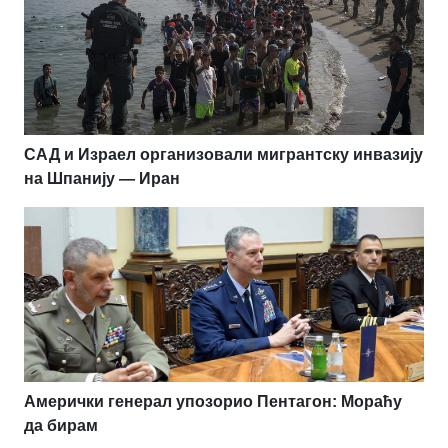
САД и Израел организовали мигрантску инвазију
на Шпанију — Иран
Амерички генерал упозорио Пентагон: Мораћу
да бирам