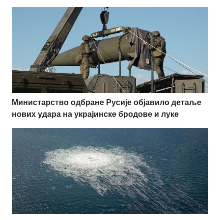
Министарство одбране Русије објавило детаље
нових удара на украјинске бродове и луке