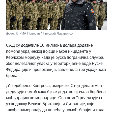
фото: © РИА Новости / Николай Лазаренко
САД су доделиле 10 милиона долара додатне
помоћи украјинској војсци након инцидента у
Керчском мореузу, када је руска погранична служба,
због нелегалног уласка у територијалне воде Руске
Федерације и провокација, запленила три украјинска
брода.
„Уз одобрење Конгреса, амерички Стејт департмент
додељује помоћ како би се додатно ојачала борбена
моћ украјинске морнарице. Ова помоћ реализује се
уз подршку Велике Британије и Литваније, које
такође намеравају да повећају помоћ Украјини када