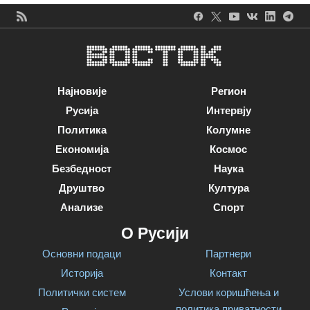
Најновије
Регион
Русија
Интервју
Политика
Колумне
Економија
Космос
Безбедност
Наука
Друштво
Култура
Анализе
Спорт
О Русији
Основни подаци
Партнери
Историја
Контакт
Политички систем
Услови коришћења и
политика приватности