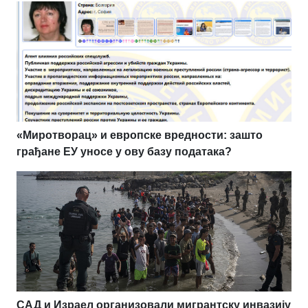
«Миротворац» и европске вредности: зашто
грађане ЕУ уносе у ову базу података?
САД и Израел организовали мигрантску инвазију