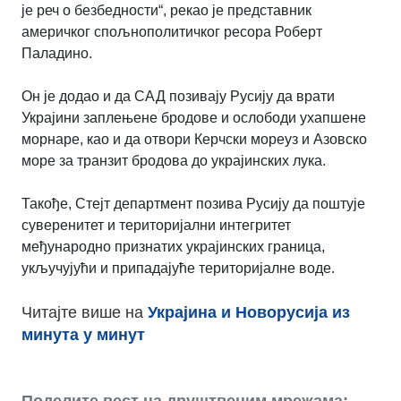
је реч о безбедности“, рекао је представник
америчког спољнополитичког ресора Роберт
Паладино.
Он је додао и да САД позивају Русију да врати
Украјини заплењене бродове и ослободи ухапшене
морнаре, као и да отвори Керчски мореуз и Азовско
море за транзит бродова до украјинских лука.
Такође, Стејт департмент позива Русију да поштује
суверенитет и територијални интегритет
међународно признатих украјинских граница,
укључујући и припадајуће територијалне воде.
Читајте више на
Украјина и Новорусија из
минута у минут