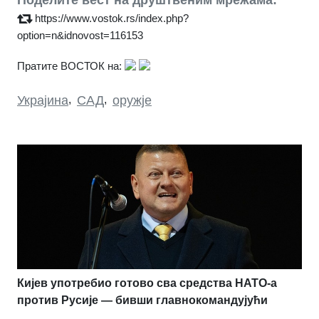
Поделите вест на друштвеним мрежама:
https://www.vostok.rs/index.php?
option=n&idnovost=116153
Пратите ВОСТОК на:
Украјина
,
САД
,
оружје
Кијев употребио готово сва средства НАТО-а
против Русије — бивши главнокомандујући