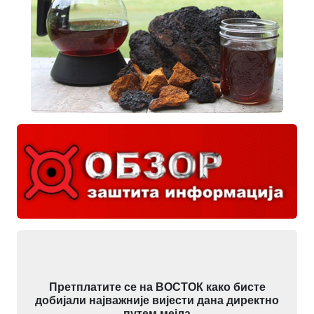
Претплатите се на ВОСТОК како бисте
добијали најважније вијести дана директно
путем мејла