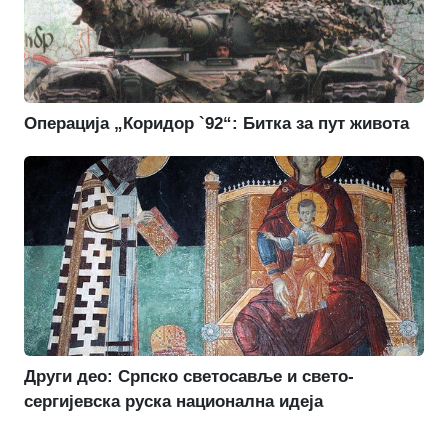
Операција „Коридор `92“: Битка за пут живота
Други део: Српско светосавље и свето-
сергијевска руска национална идеја