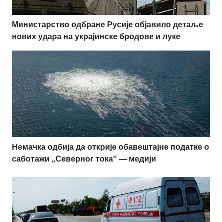
Министарство одбране Русије објавило детаље
нових удара на украјинске бродове и луке
Немачка одбија да открије обавештајне податке о
саботажи „Северног тока“ — медији