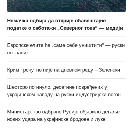
Немачка одбија да открије обавештајне
податке о саботажи „Северног тока“ — медији
Европске елите ће „саме себе уништити“ — руски
посланик
Крим тренутно није на дневном реду – Зеленски
Шесторо погинуло, десетине повређених у
украјинском нападу на руски индустријски погон
Министарство одбране Русије објавило детаље
нових удара на украјинске бродове и луке