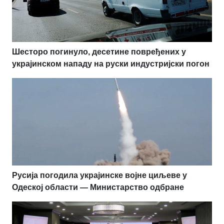
Шесторо погинуло, десетине повређених у
украјинском нападу на руски индустријски погон
Русија погодила украјинске војне циљеве у
Одеској области — Министарство одбране