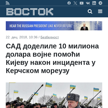
22. дец. 2018, 10:36 /
Безбедност
САД доделиле 10 милиона
долара војне помоћи
Кијеву након инцидента у
Керчском мореузу