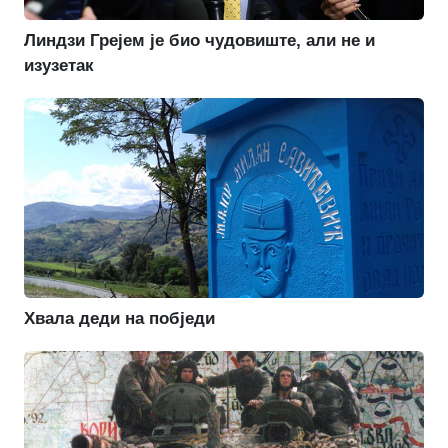
Линдзи Грејем је био чудовиште, али не и
изузетак
Хвала деди на побједи