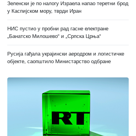
Зеленски је по налогу Израела напао теретни брод
у Каспијском мору, тврди Иран
НИС пустио у пробни рад гасне електране
„Банатско Милошево“ и „Српска Црња“
Русија гађала украјински аеродром и логистичке
објекте, саопштило Министарство одбране