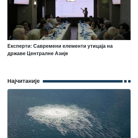
Експерти: Савремени елементи утицаја на
државе Централне Азије
Најчитаније