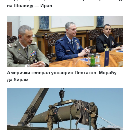
на Шпанију — Иран
Амерички генерал упозорио Пентагон: Мораћу
да бирам