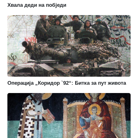
Хвала деди на побједи
Операција „Коридор `92“: Битка за пут живота