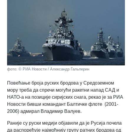
фото: © РИА Новости / Александр Гальперин
Повећање броја руских бродова у Средоземном
мору треба да спречи могући ракетни напад САД и
НАТО-а на позиције сиријских снага, рекао је за РИА
Новости бивши командант Балтичке флоте (2001-
2006) адмирал Владимир Валуев.
Раније су руски медији објавили да је Русија почела
да распоређује најмоћнију групу ратних бродова од