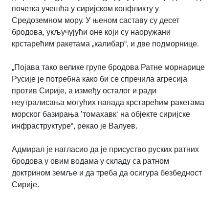
почетка учешћа у сиријском конфликту у
Средоземном мору. У њеном саставу су десет
бродова, укључујући оне који су наоружани
крстарећим ракетама „калибар“, и две подморнице.
„Појава тако велике групе бродова Ратне морнарице
Русије је потребна како би се спречила агресија
против Сирије, а између осталог и ради
неутралисања могућих напада крстарећим ракетама
морског базирања ’томахавк‘ на објекте сиријске
инфраструктуре“, рекао је Валуев.
Адмирал је нагласио да је присуство руских ратних
бродова у овим водама у складу са ратном
доктрином земље и да треба да осигура безбедност
Сирије.