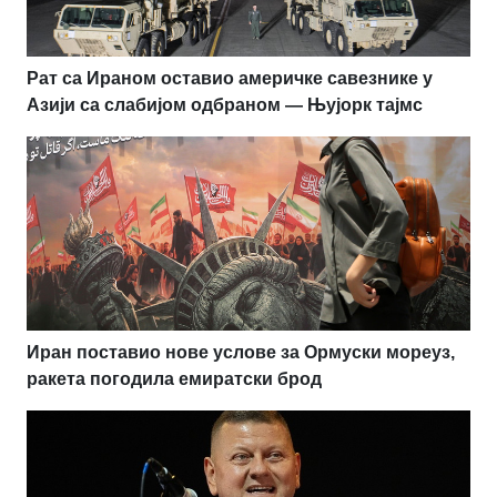
Рат са Ираном оставио америчке савезнике у
Азији са слабијом одбраном — Њујорк тајмс
Иран поставио нове услове за Ормуски мореуз,
ракета погодила емиратски брод