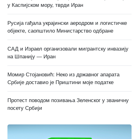
у Каспијском мору, тврди Иран
Русија гађала украјински аеродром и логистичке
објекте, саопштило Министарство одбране
САД и Израел организовали мигрантску инвазију
на Шпанију — Иран
Момир Стојановић: Неко из државног апарата
Србије доставио је Приштини моје податке
Протест поводом позивања Зеленског у званичну
посету Србији