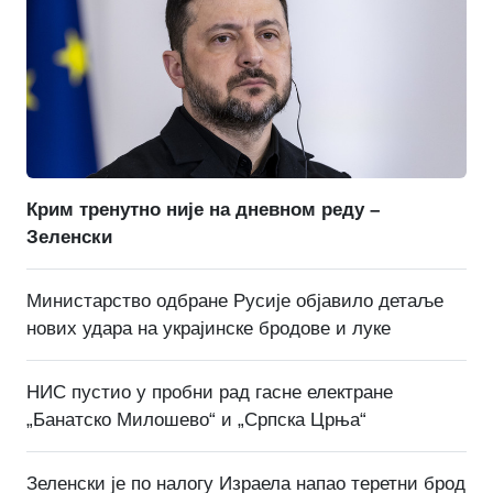
Крим тренутно није на дневном реду –
Зеленски
Министарство одбране Русије објавило детаље
нових удара на украјинске бродове и луке
НИС пустио у пробни рад гасне електране
„Банатско Милошево“ и „Српска Црња“
Зеленски је по налогу Израела напао теретни брод