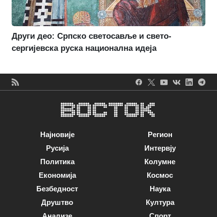
Други део: Српско светосавље и свето-
сергијевска руска национална идеја
Најновије
Регион
Русија
Интервју
Политика
Колумне
Економија
Космос
Безбедност
Наука
Друштво
Култура
Анализе
Спорт