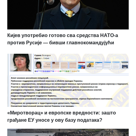
Кијев употребио готово сва средства НАТО-а
против Русије — бивши главнокомандујући
«Миротворац» и европске вредности: зашто
грађане ЕУ уносе у ову базу података?