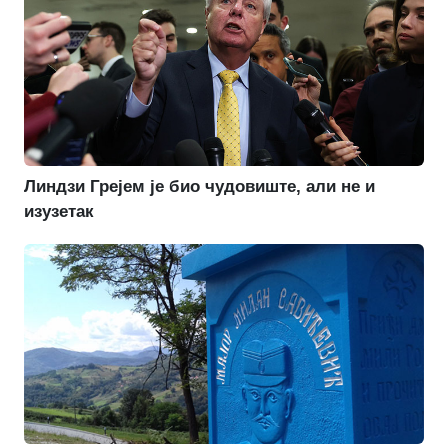
Линдзи Грејем је био чудовиште, али не и
изузетак