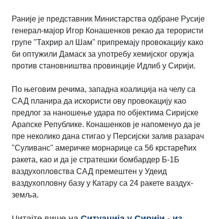
Раније је представник Министарства одбране Русије
генерал-мајор Игор Конашенков рекао да терористи
групе "Тахрир ал Шам" припремају провокацију како
би оптужили Дамаск за употребу хемијског оружја
против становништва провинције Идлиб у Сирији.
По његовим речима, западна коалиција на челу са
САД планира да искористи ову провокацију као
предлог за наношење удара по објектима Сиријске
Арапске Републике. Конашенков је напоменуо да је
пре неколико дана стигао у Персијски залив разарач
"Суливанс" америчке морнарице са 56 крстарећих
ракета, као и да је стратешки бомбардер Б-1Б
ваздухопловства САД премештен у Удеид
ваздухопловну базу у Катару са 24 ракете ваздух-
земља.
Читајте више на
Ситуација у Сирији - из