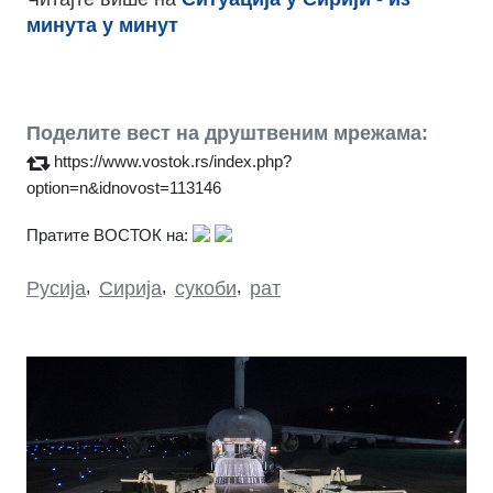
минута у минут
Поделите вест на друштвеним мрежама:
https://www.vostok.rs/index.php?
option=n&idnovost=113146
Пратите ВОСТОК на:
Русија
,
Сирија
,
сукоби
,
рат