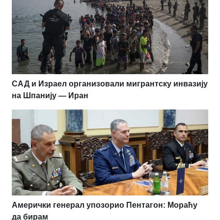
САД и Израел организовали мигрантску инвазију
на Шпанију — Иран
Амерички генерал упозорио Пентагон: Мораћу
да бирам