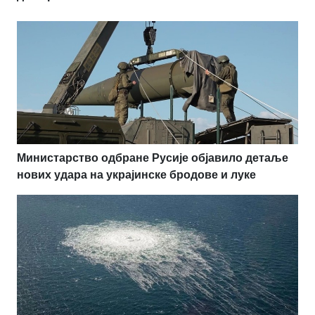
Министарство одбране Русије објавило детаље
нових удара на украјинске бродове и луке