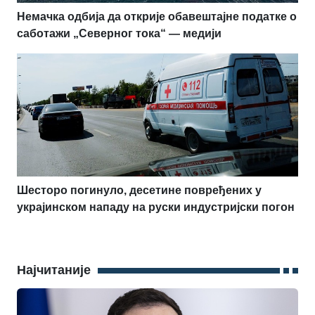
Немачка одбија да открије обавештајне податке о
саботажи „Северног тока“ — медији
Шесторо погинуло, десетине повређених у
украјинском нападу на руски индустријски погон
Најчитаније