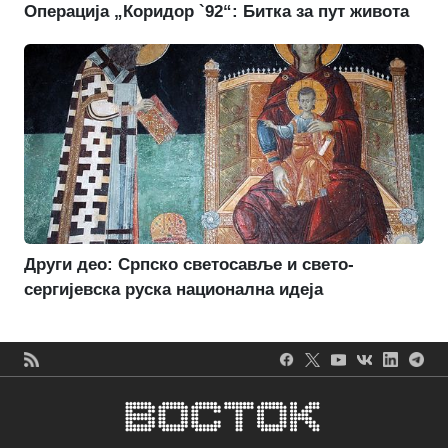
Операција „Коридор `92“: Битка за пут живота
Други део: Српско светосавље и свето-
сергијевска руска национална идеја