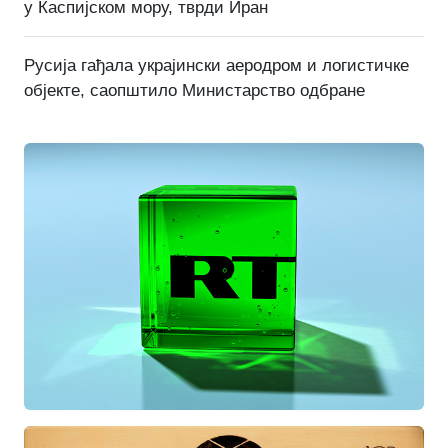
у Каспијском мору, тврди Иран
Русија гађала украјински аеродром и логистичке
објекте, саопштило Министарство одбране