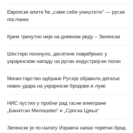
Европске елите ће „саме себе уништити“ — руски
посланик
Крим тренутно није на дневном реду – Зеленски
Шесторо погинуло, десетине повређених у
украјинском нападу на руски индустријски погон
Министарство одбране Русије објавило детаље
нових удара на украјинске бродове и луке
НИС пустио у пробни рад гасне електране
„Банатско Милошево“ и „Српска Црња“
Зеленски је по налогу Израела напао теретни брод