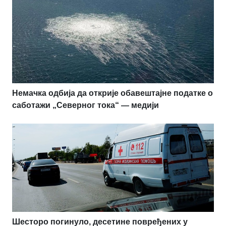
Немачка одбија да открије обавештајне податке о
саботажи „Северног тока“ — медији
Шесторо погинуло, десетине повређених у