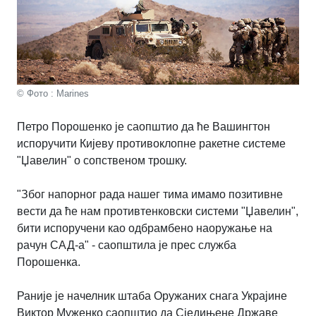
© Фото : Marines
Петро Порошенко је саопштио да ће Вашингтон
испоручити Кијеву противоклопне ракетне системе
"Џавелин" о сопственом трошку.
"Због напорног рада нашег тима имамо позитивне
вести да ће нам противтенковски системи "Џавелин",
бити испоручени као одбрамбено наоружање на
рачун САД-а" - саопштила је прес служба
Порошенка.
Раније је начелник штаба Оружаних снага Украјине
Виктор Муженко саопштио да Сједињене Државе