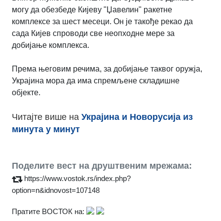
могу да обезбеде Кијеву "Џавелин" ракетне
комплексе за шест месеци. Он је такође рекао да
сада Кијев спроводи све неопходне мере за
добијање комплекса.
Према његовим речима, за добијање таквог оружја,
Украјина мора да има спремљене складишне
објекте.
Читајте више на
Украјина и Новорусија из
минута у минут
Поделите вест на друштвеним мрежама:
https://www.vostok.rs/index.php?
option=n&idnovost=107148
Пратите ВОСТОК на: