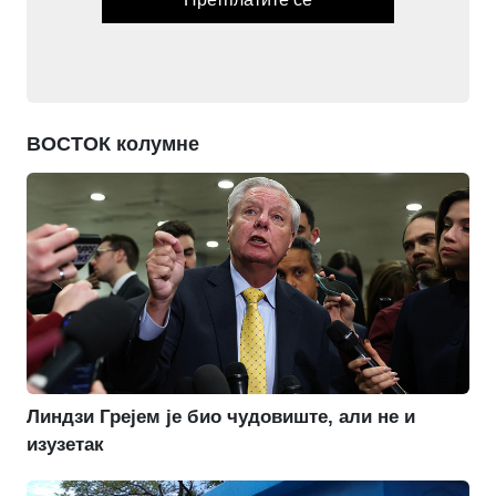
ВОСТОК колумне
Линдзи Грејем је био чудовиште, али не и
изузетак