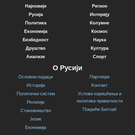
Најновије
Регион
Русија
Интервју
Политика
Колумне
Економија
Космос
Безбедност
Наука
Друштво
Култура
Анализе
Спорт
О Русији
Основни подаци
Партнери
Историја
Контакт
Политички систем
Услови коришћења и
политика приватности
Религија
Покреће Битлаб
Становништво
Језик
Економија