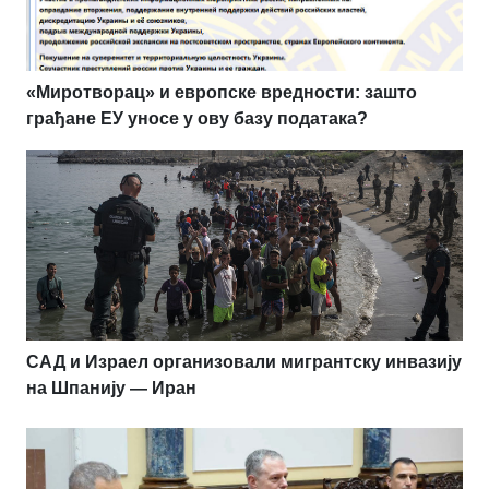
«Миротворац» и европске вредности: зашто
грађане ЕУ уносе у ову базу података?
САД и Израел организовали мигрантску инвазију
на Шпанију — Иран