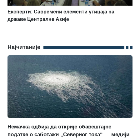
Експерти: Савремени елементи утицаја на
државе Централне Азије
Најчитаније
Немачка одбија да открије обавештајне
податке о саботажи „Северног тока“ — медији