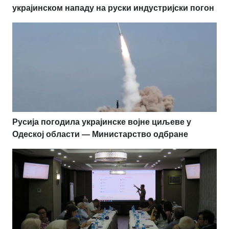
украјинском нападу на руски индустријски погон
Русија погодила украјинске војне циљеве у
Одеској области — Министарство одбране