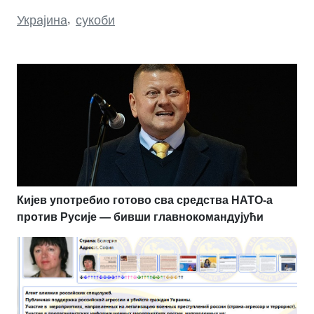
Украјина
,
сукоби
Кијев употребио готово сва средства НАТО-а
против Русије — бивши главнокомандујући