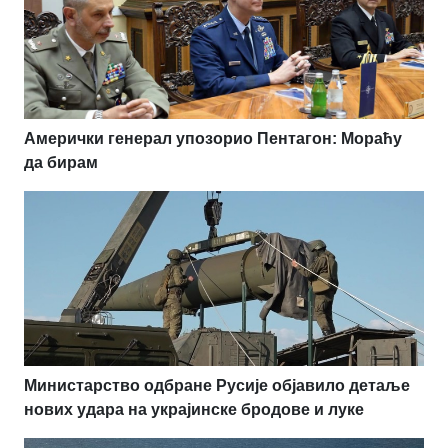
Амерички генерал упозорио Пентагон: Мораћу
да бирам
Министарство одбране Русије објавило детаље
нових удара на украјинске бродове и луке