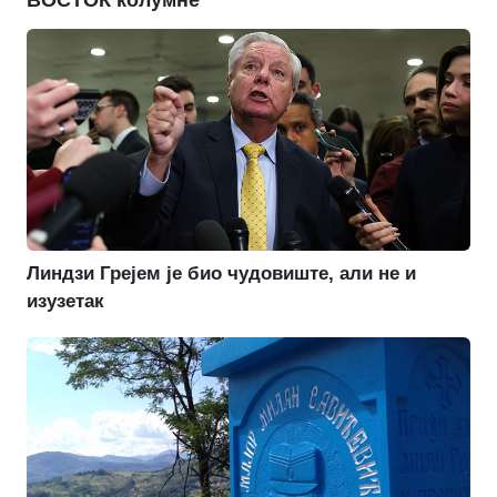
Линдзи Грејем је био чудовиште, али не и
изузетак