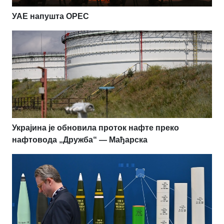
УАЕ напушта OPEC
Украјина је обновила проток нафте преко
нафтовода „Дружба“ — Мађарска