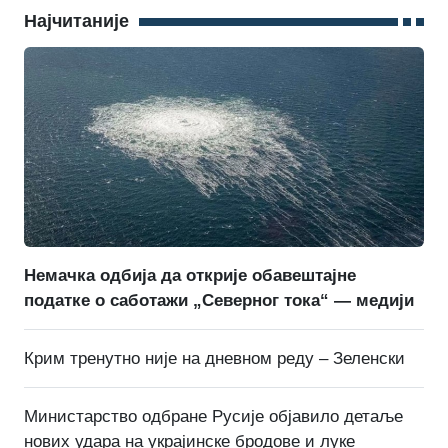
Најчитаније
Немачка одбија да открије обавештајне
податке о саботажи „Северног тока“ — медији
Крим тренутно није на дневном реду – Зеленски
Министарство одбране Русије објавило детаље
нових удара на украјинске бродове и луке