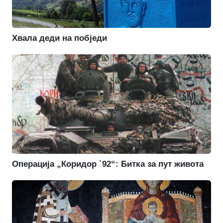
Хвала деди на побједи
Операција „Коридор `92“: Битка за пут живота