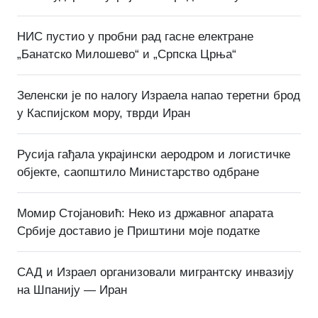
НИС пустио у пробни рад гасне електране
„Банатско Милошево“ и „Српска Црња“
Зеленски је по налогу Израела напао теретни брод
у Каспијском мору, тврди Иран
Русија гађала украјински аеродром и логистичке
објекте, саопштило Министарство одбране
Момир Стојановић: Неко из државног апарата
Србије доставио је Приштини моје податке
САД и Израел организовали мигрантску инвазију
на Шпанију — Иран