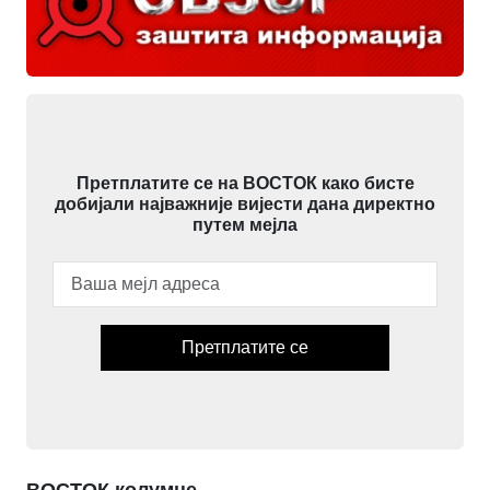
Претплатите се на ВОСТОК како бисте
добијали најважније вијести дана директно
путем мејла
Претплатите се
ВОСТОК колумне