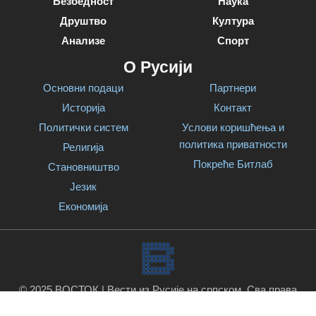
Безбедност
Наука
Друштво
Култура
Анализе
Спорт
О Русији
Основни подаци
Партнери
Историја
Контакт
Политички систем
Услови коришћења и
политика приватности
Религија
Покреће Битлаб
Становништво
Језик
Економија
© 2025 ВОСТОК | Вести из Русије на српском. Сва права
задржана.
Покреће Битлаб
.