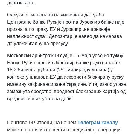
депозитара.
Одлука је заснована на чињеници да тужба
Централне банке Русије против Јуроклир банке није
призната по праву ЕУ и Јуроклир „не признаје
надлежност суда“. Депозитар је навео да намерава
да уложи жалбу на пресуду.
Московски арбитражни суд је 15. маја усвојио тужбу
Банке Русије против Јуроклир банке ради наплате
18,2 билиона рубаља (251 милијарду долара) у
контексту планова ЕУ да искористи блокирану руску
имовину за финансирање Украјине. У тај износ улазе
замрзнута средства, вредност блокираних хартија од
вредности и изгубљена добит.
Поштовани читаоци, на нашем
Tелеграм каналу
можете пратити све вести о специјалној операцији