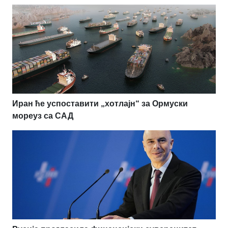
Иран ће успоставити „хотлајн“ за Ормуски
мореуз са САД