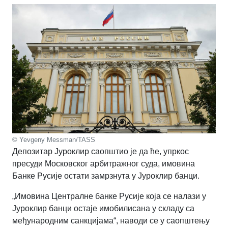
© Yevgeny Messman/TASS
Депозитар Јуроклир саопштио је да ће, упркос
пресуди Московског арбитражног суда, имовина
Банке Русије остати замрзнута у Јуроклир банци.
„Имовина Централне банке Русије која се налази у
Јуроклир банци остаје имобилисана у складу са
међународним санкцијама“, наводи се у саопштењу