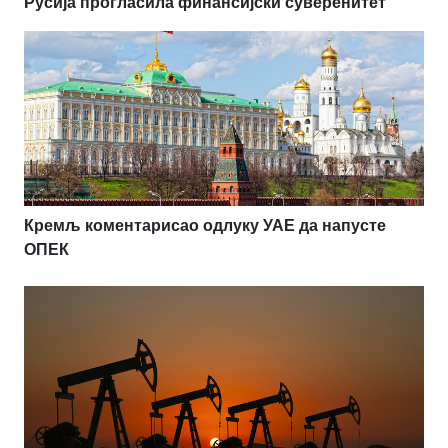
Русија прогласила финансијски суверенитет
Кремљ коментарисао одлуку УАЕ да напусте
ОПЕК