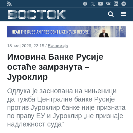
18. мај 2026, 22:15 /
Економија
Имовина Банке Русије
остаће замрзнута –
Јуроклир
Одлука је заснована на чињеници
да тужба Централне банке Русије
против Јуроклир банке није призната
по праву ЕУ и Јуроклир „не признаје
надлежност суда“