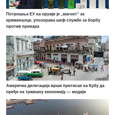
Потрошња ЕУ на оружје је „магнет“ за
криминалце, упозорава шеф службе за борбу
против превара
Америчка делегација врши притисак на Кубу да
пређе на тржишну економију — медији