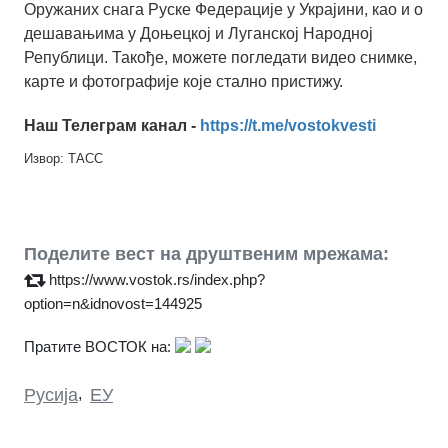
Оружаних снага Руске Федерације у Украјини, као и о
дешавањима у Доњецкој и Луганској Народној
Републици. Такође, можете погледати видео снимке,
карте и фотографије које стално пристижу.
Наш Телеграм канал -
https://t.me/vostokvesti
Извор: ТАСС
Поделите вест на друштвеним мрежама:
https://www.vostok.rs/index.php?
option=n&idnovost=144925
Пратите ВОСТОК на:
Русија
,
ЕУ