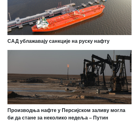
САД ублажавају санкције на руску нафту
Производња нафте у Персијском заливу могла
би да стане за неколико недеља – Путин