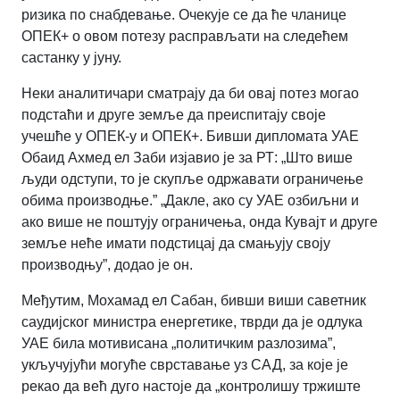
ризика по снабдевање. Очекује се да ће чланице
ОПЕК+ о овом потезу расправљати на следећем
састанку у јуну.
Неки аналитичари сматрају да би овај потез могао
подстаћи и друге земље да преиспитају своје
учешће у ОПЕК-у и ОПЕК+. Бивши дипломата УАЕ
Обаид Ахмед ел Заби изјавио је за РТ: „Што више
људи одступи, то је скупље одржавати ограничење
обима производње.” „Дакле, ако су УАЕ озбиљни и
ако више не поштују ограничења, онда Кувајт и друге
земље неће имати подстицај да смањују своју
производњу”, додао је он.
Међутим, Мохамад ел Сабан, бивши виши саветник
саудијског министра енергетике, тврди да је одлука
УАЕ била мотивисана „политичким разлозима”,
укључујући могуће сврставање уз САД, за које је
рекао да већ дуго настоје да „контролишу тржиште