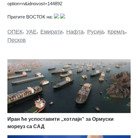
option=n&idnovost=144892
Пратите ВОСТОК на:
ОПЕК
,
УАЕ
,
Емирати
,
Нафта
,
Русија
,
Кремљ
,
Песков
Иран ће успоставити „хотлајн“ за Ормуски
мореуз са САД