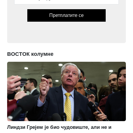
Претплатите се
ВОСТОК колумне
Линдзи Грејем је био чудовиште, али не и