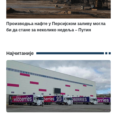
Производња нафте у Персијском заливу могла
би да стане за неколико недеља – Путин
Најчитаније