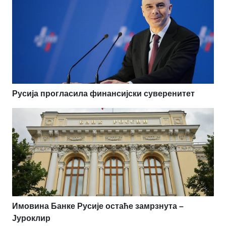
Русија прогласила финансијски суверенитет
Имовина Банке Русије остаће замрзнута –
Јуроклир