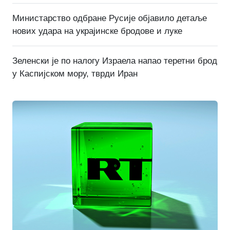
Министарство одбране Русије објавило детаље
нових удара на украјинске бродове и луке
Зеленски је по налогу Израела напао теретни брод
у Каспијском мору, тврди Иран