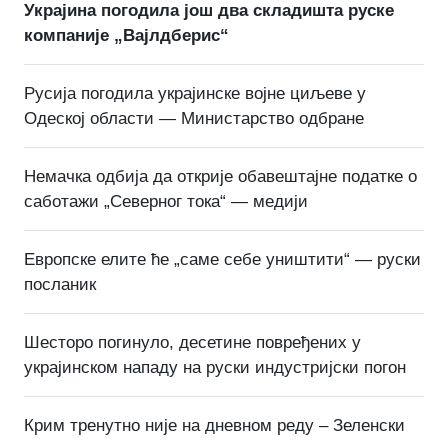
Украјина погодила још два складишта руске
компаније „Вајлдберис“
Русија погодила украјинске војне циљеве у
Одеској области — Министарство одбране
Немачка одбија да открије обавештајне податке о
саботажи „Северног тока“ — медији
Европске елите ће „саме себе уништити“ — руски
посланик
Шесторо погинуло, десетине повређених у
украјинском нападу на руски индустријски погон
Крим тренутно није на дневном реду – Зеленски