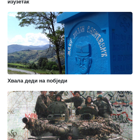
изузетак
Хвала деди на побједи