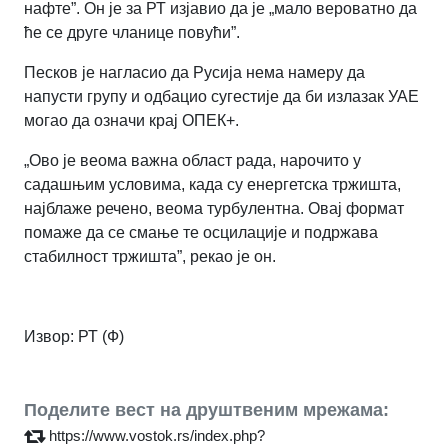
нафте”. Он је за РТ изјавио да је „мало вероватно да
ће се друге чланице повући”.
Песков је нагласио да Русија нема намеру да
напусти групу и одбацио сугестије да би излазак УАЕ
могао да означи крај ОПЕК+.
„Ово је веома важна област рада, нарочито у
садашњим условима, када су енергетска тржишта,
најблаже речено, веома турбулентна. Овај формат
помаже да се смање те осцилације и подржава
стабилност тржишта”, рекао је он.
Извор: РТ (Ф)
Поделите вест на друштвеним мрежама:
https://www.vostok.rs/index.php?