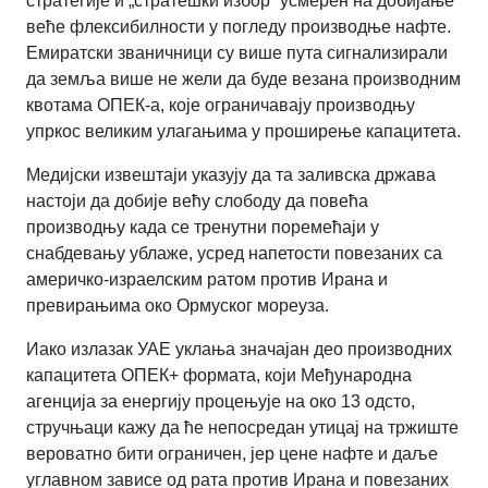
стратегије и „стратешки избор” усмерен на добијање
веће флексибилности у погледу производње нафте.
Емиратски званичници су више пута сигнализирали
да земља више не жели да буде везана производним
квотама ОПЕК-а, које ограничавају производњу
упркос великим улагањима у проширење капацитета.
Медијски извештаји указују да та заливска држава
настоји да добије већу слободу да повећа
производњу када се тренутни поремећаји у
снабдевању ублаже, усред напетости повезаних са
америчко-израелским ратом против Ирана и
превирањима око Ормуског мореуза.
Иако излазак УАЕ уклања значајан део производних
капацитета ОПЕК+ формата, који Међународна
агенција за енергију процењује на око 13 одсто,
стручњаци кажу да ће непосредан утицај на тржиште
вероватно бити ограничен, јер цене нафте и даље
углавном зависе од рата против Ирана и повезаних