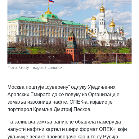
Фото: Getty Images / Lenorlux
Москва поштује „суверену” одлуку Уједињених
Арапских Емирата да се повуку из Организације
земаља извозница нафте, ОПЕК-а, изјавио је
портпарол Кремља Дмитриј Песков.
Та заливска земља раније је објавила намеру да
напусти нафтни картел и шири формат ОПЕК+, који
укључује велике произвођаче као што су Русија,