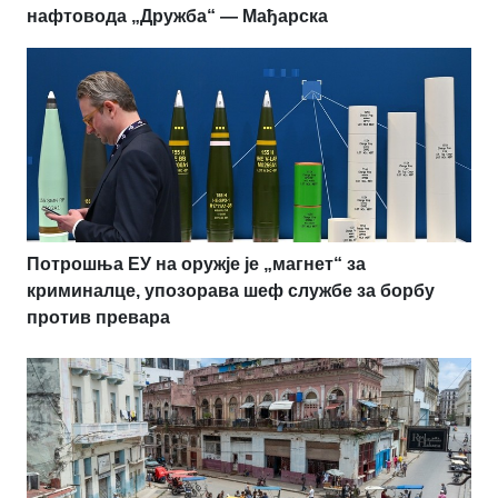
нафтовода „Дружба“ — Мађарска
Потрошња ЕУ на оружје је „магнет“ за
криминалце, упозорава шеф службе за борбу
против превара