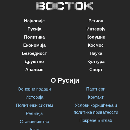
Најновије
Регион
Русија
Интервју
Политика
Колумне
Економија
Космос
Безбедност
Наука
Друштво
Култура
Анализе
Спорт
О Русији
Основни подаци
Партнери
Историја
Контакт
Политички систем
Услови коришћења и
политика приватности
Религија
Покреће Битлаб
Становништво
Језик