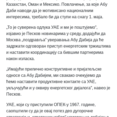
Казахстан, Оман и Мексико. Повлачење, за које Абу
Даби наводи да је мотивисано националним
интересима, требало би да ступи на снагу 1. маја.
„То је суверена одлука УАЕ и ми је поштујемо”,
изјавио је Песков новинарима у среду, додајући да
Москва „поздравља” уверавања Абу Дабија да ће
задржати одговоран приступ енергетским тржиштима
и наставити координацију са бившим партнерима
након изласка.
„Имајући прилично конструктивне и пријатељске
односе са Абу Дабијем, ми свакако очекујемо да
ћемо наставити продуктивне контакте са УАЕ,
укључујући и у оквиру енергетског дијалога”, навео је
Песков.
УАЕ, који су приступили ОПЕК-у 1967. године,
саопштили су да је овај потез део дугорочне