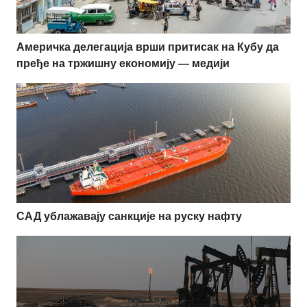
Америчка делегација врши притисак на Кубу да
пређе на тржишну економију — медији
САД ублажавају санкције на руску нафту