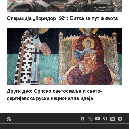
Операција „Коридор `92“: Битка за пут живота
Други део: Српско светосавље и свето-
сергијевска руска национална идеја