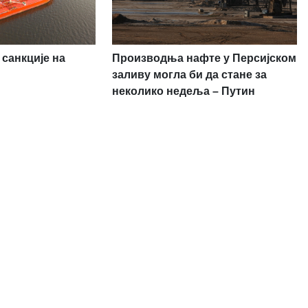
санкције на
Производња нафте у Персијском
заливу могла би да стане за
неколико недеља – Путин