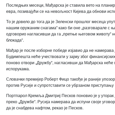
Последњих месеци, Мађарска је ставила вето на планира
евра, позивајући се на невољност Кијева да обнови исп
То је довело до тога да је Зеленски прошлог месеца уп
нашим оружаним снагама“ како би оне „разговарале с њи
одговорио нагласивши да га „претње његовом животу“ не
блокада“.
Мађар је после изборне победе изјавио да не намерава д
Будимпешта неће учествовати у зајму због финансијских
поново отвори „Дружбу“, нагласивши да Мађарска неће п
испорукама.
Словачки премијер Роберт Фицо такође је раније упозор
против Русије и супротставити се убрзаном приступању 
Портпарол Кремља Дмитриј Песков поновио је у уторак д
преко „Дружбе“. Русија намерава да испуни своје угово
да је снабдева нафтом, рекао је Песков.