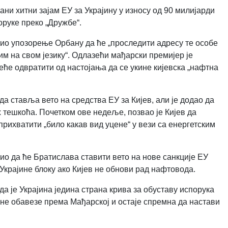
ни хитни зајам ЕУ за Украјину у износу од 90 милијарди
оруке преко „Дружбе“.
утио упозорење Орбану да ће „проследити адресу те особе
м на свом језику“. Одлазећи мађарски премијер је
ће одвратити од настојања да се укине кијевска „нафтна
а ставља вето на средства ЕУ за Кијев, али је додао да
 тешкоћа. Почетком ове недеље, позвао је Кијев да
рихватити „било какав вид уцене“ у вези са енергетским
ио да ће Братислава ставити вето на нове санкције ЕУ
Украјине блоку ако Кијев не обнови рад нафтовода.
а је Украјина једина страна крива за обуставу испорука
рне обавезе према Мађарској и остаје спремна да настави