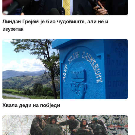
Линдзи Грејем је био чудовиште, али не и
изузетак
Хвала деди на побједи