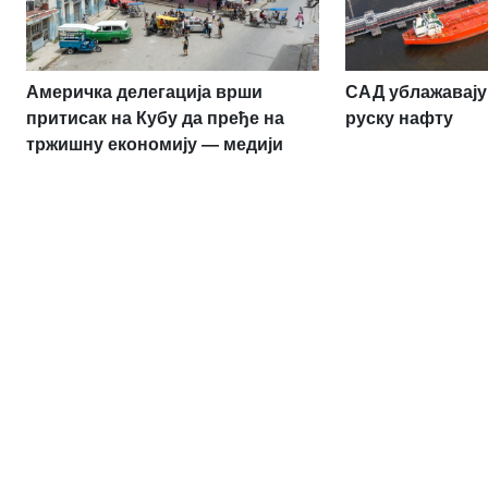
Америчка делегација врши
САД ублажавају 
притисак на Кубу да пређе на
руску нафту
тржишну економију — медији