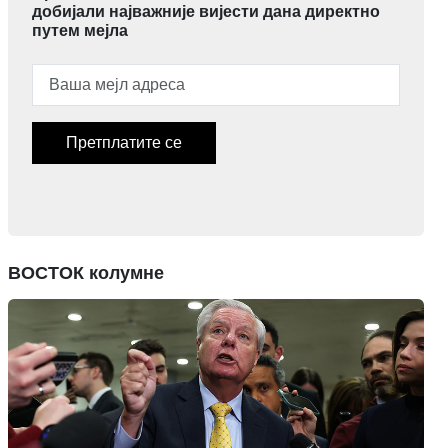
добијали најважније вијести дана директно
путем мејла
Претплатите се
ВОСТОК колумне