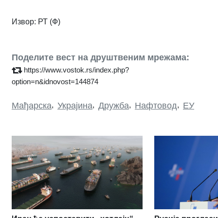
Извор: РТ (Ф)
Поделите вест на друштвеним мрежама:
https://www.vostok.rs/index.php?
option=n&idnovost=144874
Мађарска
,
Украјина
,
Дружба
,
Нафтовод
,
ЕУ