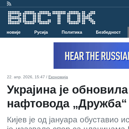
Најновије
Русија
Политика
Безбедност
22. апр. 2026, 15:47 /
Економија
Украјина је обновила
нафтовода „Дружба“
Кијев је од јануара обуставио 