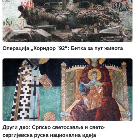
Операција „Коридор `92“: Битка за пут живота
Други део: Српско светосавље и свето-
сергијевска руска национална идеја