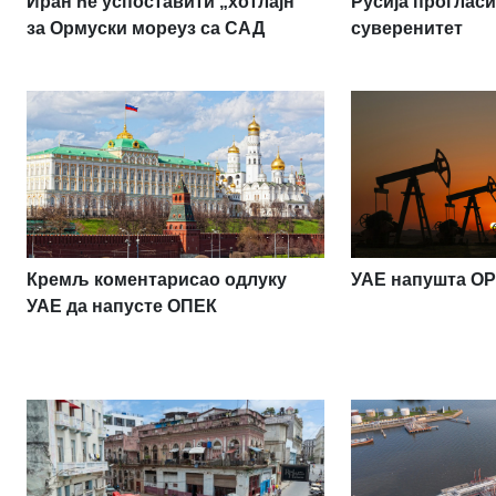
Иран ће успоставити „хотлајн“
Русија проглас
за Ормуски мореуз са САД
суверенитет
Кремљ коментарисао одлуку
УАЕ напушта O
УАЕ да напусте ОПЕК