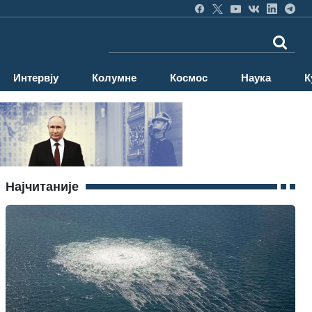
Интервју
Колумне
Космос
Наука
К
Најчитаније