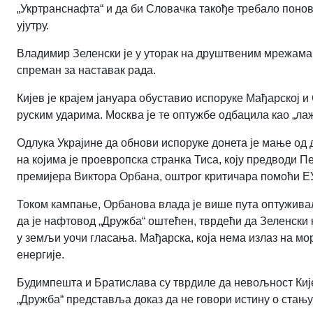
„Укртранснафта“ и да би Словачка такође требало понов
ујутру.
Владимир Зеленски је у уторак на друштвеним мрежама 
спреман за наставак рада.
Кијев је крајем јануара обуставио испоруке Мађарској и
руским ударима. Москва је те оптужбе одбацила као „лаж
Одлука Украјине да обнови испоруке донета је мање од
на којима је проевропска странка Тиса, коју предводи 
премијера Виктора Орбана, оштрог критичара помоћи ЕУ
Током кампање, Орбанова влада је више пута оптуживал
да је нафтовод „Дружба“ оштећен, тврдећи да Зеленски 
у земљи уочи гласања. Мађарска, која нема излаз на мор
енергије.
Будимпешта и Братислава су тврдиле да невољност Киј
„Дружба“ представља доказ да не говори истину о стањ