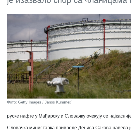
је изазвало спор са чланицама
Фото: Getty Images / Janos Kummer/
руске нафте у Мађарску и Словачку очекују се најкасније
Словачка министарка привреде Дениса Сакова навела је 