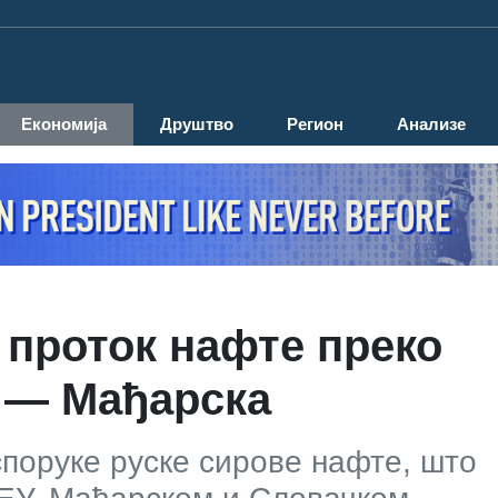
Економија
Друштво
Регион
Анализе
 проток нафте преко
 — Мађарска
испоруке руске сирове нафте, што