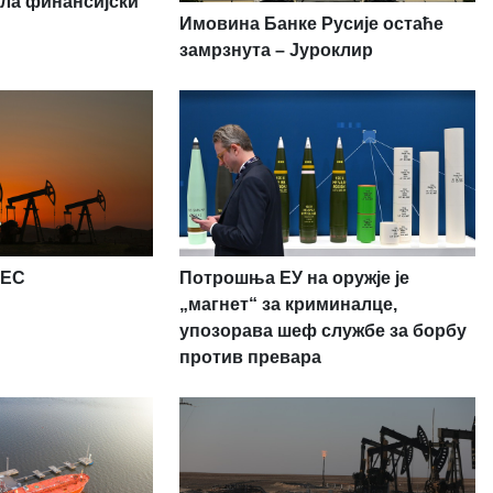
ила финансијски
Имовина Банке Русије остаће
замрзнута – Јуроклир
PEC
Потрошња ЕУ на оружје је
„магнет“ за криминалце,
упозорава шеф службе за борбу
против превара