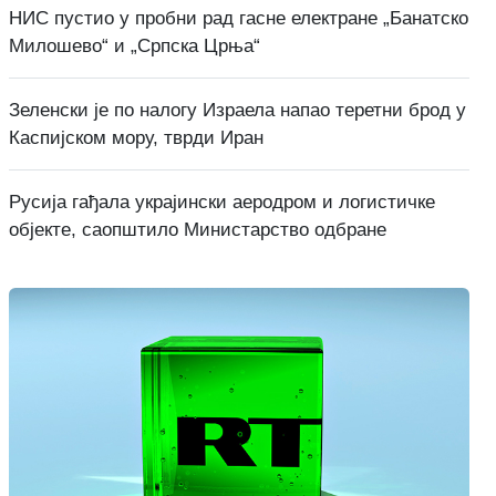
НИС пустио у пробни рад гасне електране „Банатско
Милошево“ и „Српска Црња“
Зеленски је по налогу Израела напао теретни брод у
Каспијском мору, тврди Иран
Русија гађала украјински аеродром и логистичке
објекте, саопштило Министарство одбране