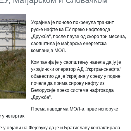
 ЕУ, Мађарском и Словачком
Украјина је поново покренула транзит
руске нафте ка ЕУ преко нафтовода
„Дружба“, после паузе од скоро три месеца,
саопштила је мађарска енергетска
компанија МОЛ.
Компанија је у саопштењу навела да ју је
украјински оператор АД „Укртранснафта“
обавестио да је Украјина у среду у подне
почела да прима сирову нафту из
Белорусије преко система нафтовода
„Дружба“.
Према наводима МОЛ-а, прве испоруке
 у четвртак.
у објави на Фејсбуку да је и Братиславу контактирала