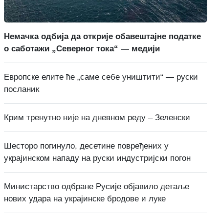
Немачка одбија да открије обавештајне податке
о саботажи „Северног тока“ — медији
Европске елите ће „саме себе уништити“ — руски
посланик
Крим тренутно није на дневном реду – Зеленски
Шесторо погинуло, десетине повређених у
украјинском нападу на руски индустријски погон
Министарство одбране Русије објавило детаље
нових удара на украјинске бродове и луке