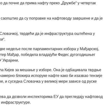
о да почне да прима нафту преко „Дружбе“ у четвртак
саопштио да су поправке на нафтоводу завршене и да је
 Словачкој, тврдећи да је инфраструктура оштећена у
и“.
 две недеље после парламентарних избора у Мађарској,
Петер Мађар, победила владајући Фидес дугогодишњег
 Украјини.
а Кијев за мешање у изборе. Она је одбацивала тврдње
намерно блокира испоруке нафте како би изазвао тензије
е, и суседна Словачка у великој мери зависе од руске
ева да дозволи инспекторима ЕУ да прегледају нафтовод
у инфраструктуре.