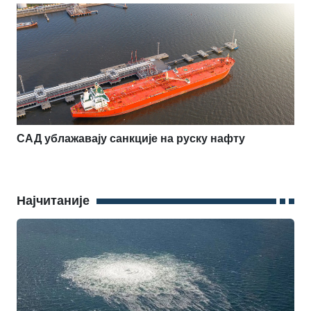
САД ублажавају санкције на руску нафту
Најчитаније