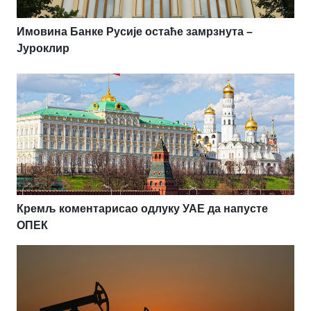
Имовина Банке Русије остаће замрзнута –
Јуроклир
Кремљ коментарисао одлуку УАЕ да напусте
ОПЕК