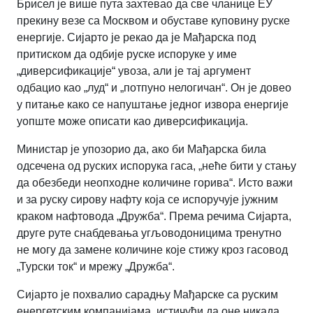
Брисел је више пута захтевао да све чланице ЕУ
прекину везе са Москвом и обуставе куповину руске
енергије. Сијарто је рекао да је Мађарска под
притиском да одбије руске испоруке у име
„диверсификације“ увоза, али је тај аргумент
одбацио као „луд“ и „потпуно нелогичан“. Он је довео
у питање како се напуштање једног извора енергије
уопште може описати као диверсификација.
Министар је упозорио да, ако би Мађарска била
одсечена од руских испорука гаса, „неће бити у стању
да обезбеди неопходне количине горива“. Исто важи
и за руску сирову нафту која се испоручује јужним
краком нафтовода „Дружба“. Према речима Сијарта,
друге руте снабдевања угљоводоницима тренутно
не могу да замене количине које стижу кроз гасовод
„Турски ток“ и мрежу „Дружба“.
Сијарто је похвалио сарадњу Мађарске са руским
енергетским компанијама, истичући да оне никада