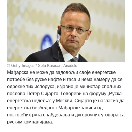
© Getty Images / Sefa Karacan; Anadolu
Мађарска не може да задовољи своје енергетске
потребе без руске нафте и гаса и нема намеру да се
одрекне тих испорука, изјавио је министар спољних
послова Петер Сијарто. Говорећи на форуму „Руска
енергетска недеља“ у Москви, Сијарто је нагласио да
енергетска безбедност Мађарске зависи од
постојећих рута снабдевања и дугорочних уговора са
руским компанијама.