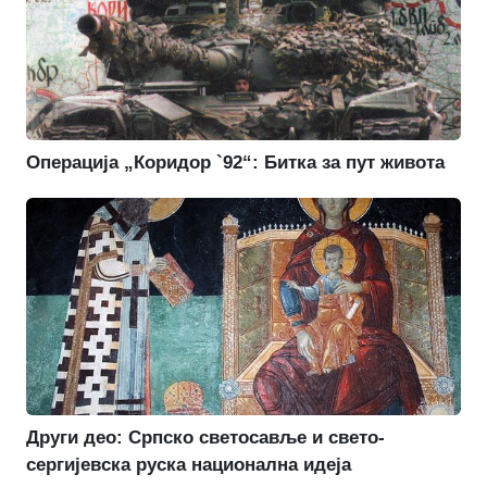
Операција „Коридор `92“: Битка за пут живота
Други део: Српско светосавље и свето-
сергијевска руска национална идеја