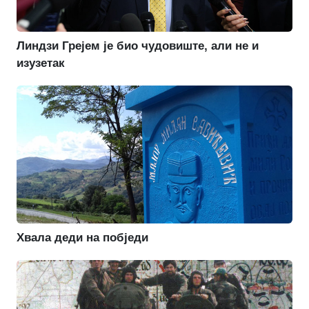
Линдзи Грејем је био чудовиште, али не и
изузетак
Хвала деди на побједи