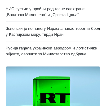
НИС пустио у пробни рад гасне електране
„Банатско Милошево“ и „Српска Црња“
Зеленски је по налогу Израела напао теретни брод
у Каспијском мору, тврди Иран
Русија гађала украјински аеродром и логистичке
објекте, саопштило Министарство одбране