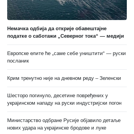
Немачка одбија да открије обавештајне
податке о саботажи „Северног тока“ — медији
Европске елите ће „саме себе уништити“ — руски
посланик
Крим тренутно није на дневном реду – Зеленски
Шесторо погинуло, десетине повређених у
украјинском нападу на руски индустријски погон
Министарство одбране Русије објавило детаље
нових удара на украјинске бродове и луке