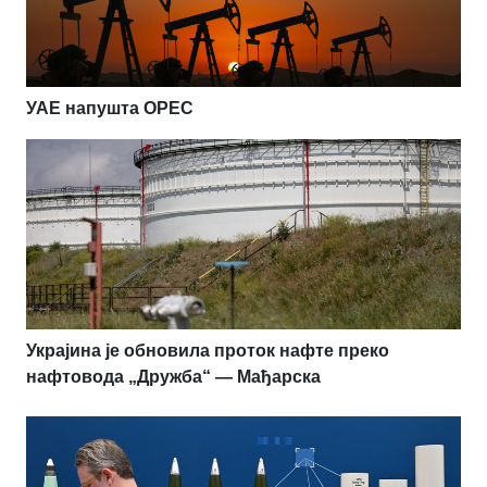
УАЕ напушта OPEC
Украјина је обновила проток нафте преко
нафтовода „Дружба“ — Мађарска