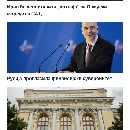
Иран ће успоставити „хотлајн“ за Ормуски
мореуз са САД
Русија прогласила финансијски суверенитет