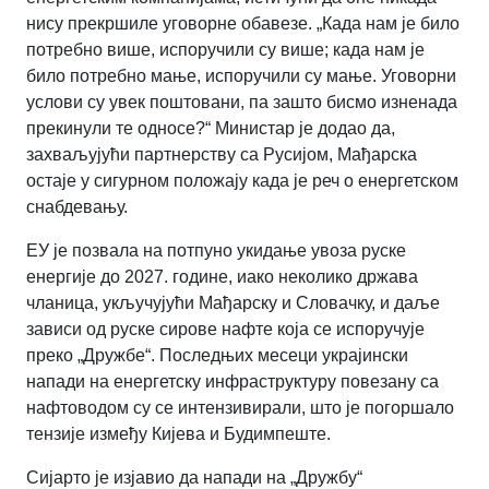
нису прекршиле уговорне обавезе. „Када нам је било
потребно више, испоручили су више; када нам је
било потребно мање, испоручили су мање. Уговорни
услови су увек поштовани, па зашто бисмо изненада
прекинули те односе?“ Министар је додао да,
захваљујући партнерству са Русијом, Мађарска
остаје у сигурном положају када је реч о енергетском
снабдевању.
ЕУ је позвала на потпуно укидање увоза руске
енергије до 2027. године, иако неколико држава
чланица, укључујући Мађарску и Словачку, и даље
зависи од руске сирове нафте која се испоручује
преко „Дружбе“. Последњих месеци украјински
напади на енергетску инфраструктуру повезану са
нафтоводом су се интензивирали, што је погоршало
тензије између Кијева и Будимпеште.
Сијарто је изјавио да напади на „Дружбу“