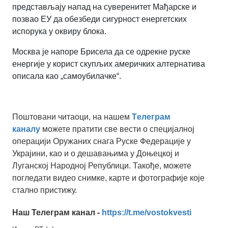
представљају напад на суверенитет Мађарске и
позвао ЕУ да обезбеди сигурност енергетских
испорука у оквиру блока.
Москва је напоре Брисела да се одрекне руске
енергије у корист скупљих америчких алтернатива
описала као „самоубилачке“.
Поштовани читаоци, на нашем
Tелеграм
каналу
можете пратити све вести о специјалној
операцији Оружаних снага Руске Федерације у
Украјини, као и о дешавањима у Доњецкој и
Луганској Народној Републици. Такође, можете
погледати видео снимке, карте и фотографије које
стално пристижу.
Наш Телеграм канал -
https://t.me/vostokvesti