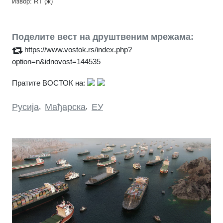
Извор: RT (ж)
Поделите вест на друштвеним мрежама:
https://www.vostok.rs/index.php?
option=n&idnovost=144535
Пратите ВОСТОК на:
Русија
,
Мађарска
,
ЕУ