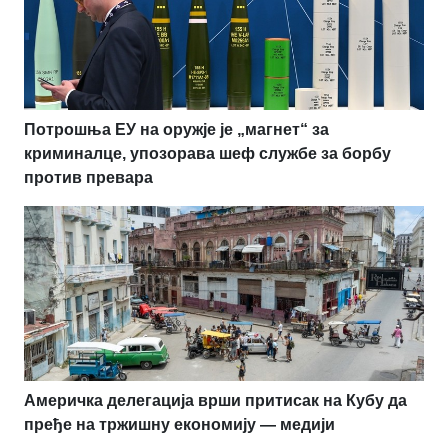
Потрошња ЕУ на оружје је „магнет“ за
криминалце, упозорава шеф службе за борбу
против превара
Америчка делегација врши притисак на Кубу да
пређе на тржишну економију — медији