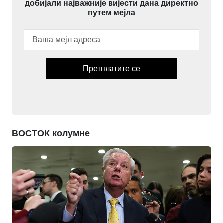
добијали најважније вијести дана директно
путем мејла
Претплатите се
ВОСТОК колумне