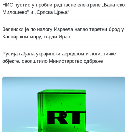
НИС пустио у пробни рад гасне електране „Банатско
Милошево“ и „Српска Црња“
Зеленски је по налогу Израела напао теретни брод у
Каспијском мору, тврди Иран
Русија гађала украјински аеродром и логистичке
објекте, саопштило Министарство одбране