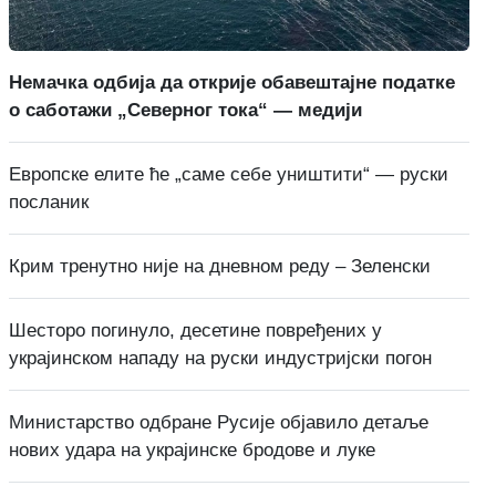
Немачка одбија да открије обавештајне податке
о саботажи „Северног тока“ — медији
Европске елите ће „саме себе уништити“ — руски
посланик
Крим тренутно није на дневном реду – Зеленски
Шесторо погинуло, десетине повређених у
украјинском нападу на руски индустријски погон
Министарство одбране Русије објавило детаље
нових удара на украјинске бродове и луке