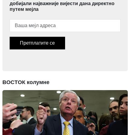
добијали најважније вијести дана директно
путем мејла
Претплатите се
ВОСТОК колумне