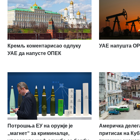
Кремљ коментарисао одлуку
УАЕ напушта O
УАЕ да напусте ОПЕК
Потрошња ЕУ на оружје је
Америчка делег
„магнет“ за криминалце,
притисак на Куб