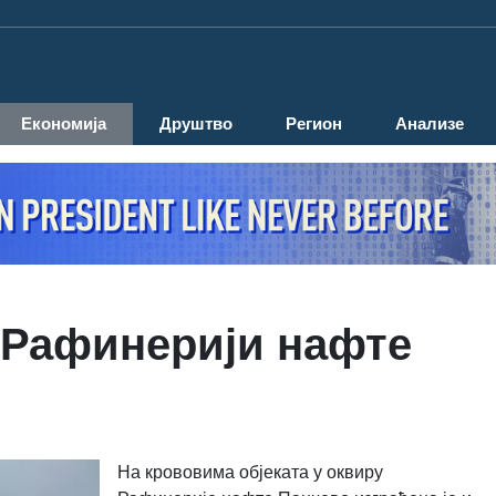
Економија
Друштво
Регион
Анализе
 Рафинерији нафте
На крововима објеката у оквиру