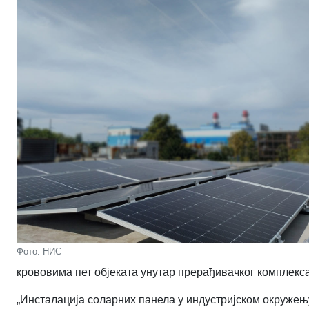
Фото: НИС
крововима пет објеката унутар прерађивачког комплекс
„Инсталација соларних панела у индустријском окружењ