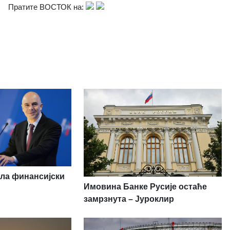
Пратите ВОСТОК на:
ила финансијски
Имовина Банке Русије остаће
замрзнута – Јуроклир