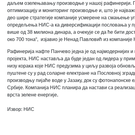
даљем озелењавању производње у нашој рафинерији
.
оптимизацију и мониторинг производње и, што је најваж
део шире стратегије компаније усмерене на смањење у
опредељења НИС-а ка диверсификацији пословања у пра
више од 38 милиона динара, a
очекује се да ће бити д
око 700 тона
“,
изјавио је Ненад Павловић
из компаније
Рафинерија нафте Панчево једна је од најмодернијих и 
пројекта, НИС наставља да буде један од лидера у приме
низу корака које НИС предузима у циљу развоја обновљ
пуштене су у рад соларне електране на Пословној зград
производњу пијаће воде у Јазаку, док су фотонапонске 
Србије. Компанија НИС планира да настави са реализаци
врста зелене енергије
.
Извор: НИС