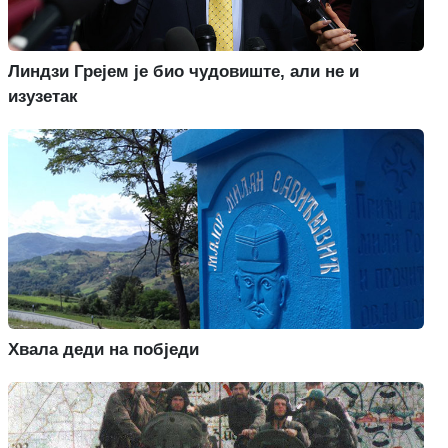
Линдзи Грејем је био чудовиште, али не и
изузетак
Хвала деди на побједи