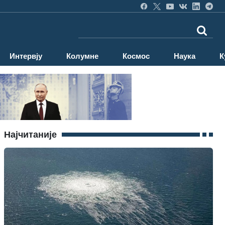
Интервју
Колумне
Космос
Наука
К
Најчитаније