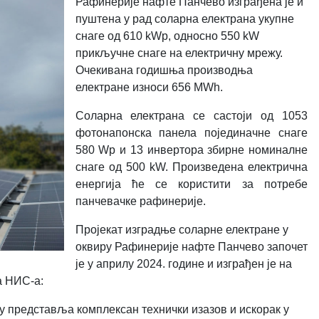
Рафинерије нафте Панчево изграђена је и
пуштена у рад соларна електрана укупне
снаге од 610 kWp, односно 550 kW
прикључне снаге на електричну мрежу.
Очекивана годишња производња
електране износи 656 МWh.
Соларна електрана се састоји од 1053
фотонапонска панела појединачне снаге
580 Wp и 13 инвертора збирне номиналне
снаге од 500 kW.
П
роизведена електрична
енергија ће се користити за потребе
панчевачке рафинерије.
Пројекат изградње соларне електране у
оквиру Рафинерије нафте Панчево започет
је у априлу 2024. године и изграђен је на
а НИС-а
:
у представља комплексан технички изазов и искорак у