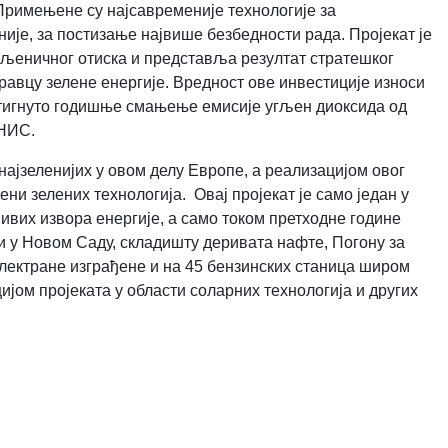
Примењене су најсавременије технологије за
није, за постизање највише безбедности рада. Пројекат је
гљеничног отиска и представља резултат стратешког
вцу зелене енергије. Вредност ове инвестиције износи
остигнуто годишње смањење емисије угљен диоксида од
 НИС.
најзеленијих у овом делу Европе, а реализацијом овог
ни зелених технологија. Овај пројекат је само један у
ивих извора енергије, а само током претходне године
и у Новом Саду, складишту деривата нафте, Погону за
електране изграђене и на 45 бензинских станица широм
јом пројеката у области соларних технологија и других