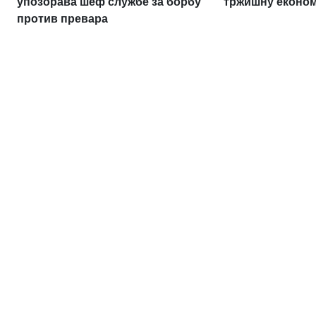
упозорава шеф службе за борбу
тржишну економ
против превара