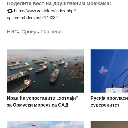
Поделите вест на друштвеним мрежама:
https://www.vostok.rs/index.php?
option=n&idnovost=144032
НИС
,
Србија
,
Панчево
Иран ће успоставити „хотлајн“
Русија проглас
за Ормуски мореуз са САД
суверенитет