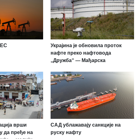
PEC
Украјина је обновила проток
нафте преко нафтовода
„Дружба“ — Мађарска
ација врши
САД ублажавају санкције на
у да пређе на
руску нафту