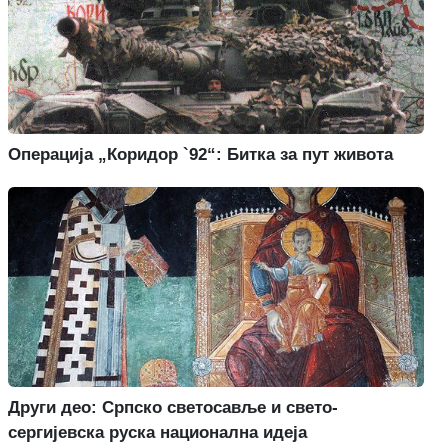
Операција „Коридор `92“: Битка за пут живота
Други део: Српско светосавље и свето-
сергијевска руска национална идеја